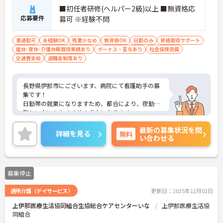
■初任者研修(ヘルパー2級)以上 ■無資格応
応募要件
募可 ※経験不問
車通勤可
未経験OK
残業少なめ
無資格OK
日勤のみ
資格取得サポート
産休･育休･介護休暇取得実績あり
ボーナス・賞与あり
社会保険完備
交通費支給
退職金制度あり
長野県伊那市にございます、病院にて看護助手の募
集です！
日勤帯の就業になりますため、都合により、夜勤が
難しい方にもおすすめの求人になります。
ご興味のある方は、マイナビ介護職までお問い合わ
最新の募集状況を問
せください。
詳細を見る
無料
い合わせる
募集停止
通所介護（デイサービス）
更新日：2025年12月02日
上伊那医療生活協同組合生協総合ケアセンターいな
上伊那医療生活協
同組合