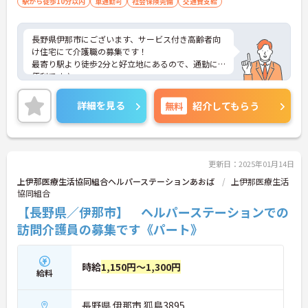
駅から徒歩10分以内
車通勤可
社会保険完備
交通費支給
長野県伊那市にございます、サービス付き高齢者向
け住宅にて介護職の募集です！
最寄り駅より徒歩2分と好立地にあるので、通勤に
便利です♪
賞与・昇給制度あり！頑張りをしっかりと評価して
いるので、モチベーションを保ちやすい環境です◎
詳細を見る
無料
紹介してもらう
ご興味のある方は、マイナビ介護職までお問い合わ
せください。
更新日：2025年01月14日
上伊那医療生活協同組合ヘルパーステーションあおば
上伊那医療生活
協同組合
【長野県／伊那市】 ヘルパーステーションでの
訪問介護員の募集です《パート》
時給
1,150円～1,300円
給料
長野県 伊那市 狐島3895