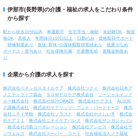
伊那市(長野県)の介護・福祉の求人をこだわり条件
から探す
駅から徒歩10分以内
車通勤可
住宅手当・補助
未経験OK
無資
格OK
高収入
年間休日110日以上
日勤のみ
資格取得サポート
研修制度あり
産休･育休･介護休暇取得実績あり
残業少なめ
ボーナス・賞与あり
社会保険完備
交通費支給
退職金制度あ
り
企業から介護の求人を探す
株式会社ベネッセスタイルケア
株式会社ツクイ
株式会社日本ア
メニティライフ協会
ＳＯＭＰＯケア株式会社
ソーシャルインク
ルー株式会社
株式会社SOYOKAZE
株式会社ケア２１
ALSOK
介護株式会社
株式会社ケアリッツ・アンド・パートナーズ
株式
会社ニチイ学館
株式会社ソラスト
株式会社やさしい手
株式会
社ケア２１
株式会社ニチイケアパレス
株式会社サンガジャパン
株式会社川島コーポレーション
株式会社アンビス
株式会社サ
ンウェルズ
株式会社スーパー・コート
社会福祉法人ノテ福祉