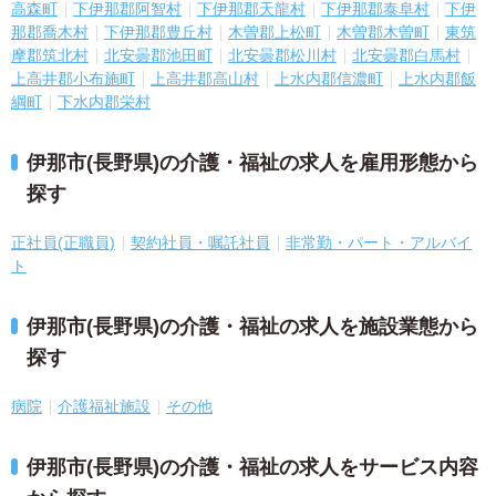
高森町
下伊那郡阿智村
下伊那郡天龍村
下伊那郡泰阜村
下伊
那郡喬木村
下伊那郡豊丘村
木曽郡上松町
木曽郡木曽町
東筑
摩郡筑北村
北安曇郡池田町
北安曇郡松川村
北安曇郡白馬村
上高井郡小布施町
上高井郡高山村
上水内郡信濃町
上水内郡飯
綱町
下水内郡栄村
伊那市(長野県)の介護・福祉の求人を雇用形態から
探す
正社員(正職員)
契約社員・嘱託社員
非常勤・パート・アルバイ
ト
伊那市(長野県)の介護・福祉の求人を施設業態から
探す
病院
介護福祉施設
その他
伊那市(長野県)の介護・福祉の求人をサービス内容