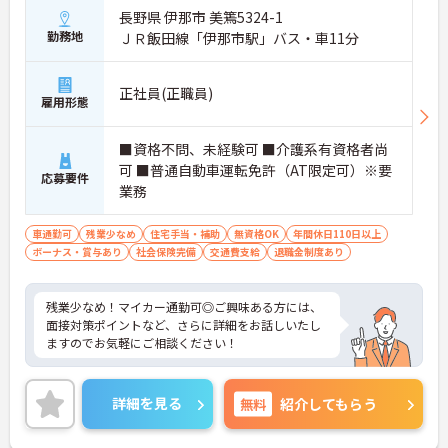
長野県 伊那市 美篶5324-1
勤務地
ＪＲ飯田線「伊那市駅」バス・車11分
正社員(正職員)
雇用形態
■資格不問、未経験可 ■介護系有資格者尚
可 ■普通自動車運転免許（AT限定可）※要
応募要件
業務
車通勤可
残業少なめ
住宅手当・補助
無資格OK
年間休日110日以上
ボーナス・賞与あり
社会保険完備
交通費支給
退職金制度あり
残業少なめ！マイカー通勤可◎ご興味ある方には、
面接対策ポイントなど、さらに詳細をお話しいたし
ますのでお気軽にご相談ください！
詳細を見る
無料
紹介してもらう