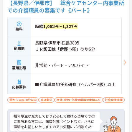
【長野県／伊那市】 総合ケアセンター内事業所
での介護職員の募集です《パート》
時給
1,061円～1,327円
給料
長野県 伊那市 狐島3895
勤務地
ＪＲ飯田線「伊那市駅」徒歩6分
非常勤・パート・アルバイト
雇用形態
■介護職員初任者研修（ヘルパー2級）以上
応募要件
駅から徒歩10分以内
車通勤可
産休･育休･介護休暇取得実績あり
社会保険完備
福利厚生が充実しており安心して働ける環境です◎
ご興味ある方には、面接対策ポイントなど、さらに
詳細をお話しいたしますのでお気軽にご相談くださ
い！