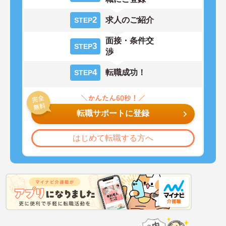
2
求人のご紹介
STEP
面接・条件交
3
STEP
渉
4
転職成功！
STEP
転職サポートに登録
はじめて転職する方へ