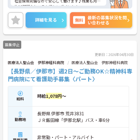
社会保険完備なので安心して働けます♪残業も月平
均10時間なところも嬉しいポイント！
ご興味のある方はご面接のポイントお伝えしますの
最新の募集状況を問
でご気軽にお問合せください。
詳細を見る
無料
い合わせる
募集停止
更新日：2026年04月30日
医療法人聖山会 伊那神経科病院
医療法人聖山会 伊那神経科病院
【長野県／伊那市】週2日～ご勤務OK☆精神科専
門病院にて看護助手募集〈パート〉
時給
1,078円
～
給料
長野県 伊那市 荒井3831
勤務地
ＪＲ飯田線「伊那北駅」バス・車6分
非常勤・パート・アルバイト
雇用形態