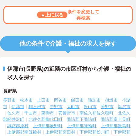
条件を変更して
▲上に戻る
再検索
他の条件で介護・福祉の求人を探す
伊那市(長野県)の近隣の市区町村から介護・福祉の
求人を探す
長野県
長野市
松本市
上田市
岡谷市
飯田市
諏訪市
須坂市
小諸
市
伊那市
駒ヶ根市
中野市
大町市
飯山市
茅野市
塩尻市
佐久市
千曲市
東御市
安曇野市
南佐久郡佐久穂町
北佐久
郡軽井沢町
北佐久郡御代田町
諏訪郡下諏訪町
諏訪郡富士見町
諏訪郡原村
上伊那郡辰野町
上伊那郡箕輪町
上伊那郡飯島町
上伊那郡南箕輪村
上伊那郡宮田村
下伊那郡松川町
下伊那郡