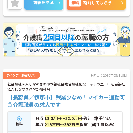
詳細を見る
無料
紹介してもらう
デイケア（通所リハ）
更新日：2026年05月19日
社会福祉法人しなのさわやか福祉会複合福祉施設 みぶの里
社会福祉
法人しなのさわやか福祉会
【長野県／伊那市】残業少なめ！マイカー通勤可
◎介護職員の求人です
月収
18.0万円～32.0万円
程度 諸手当込
給料
年収
216万円～392万円
程度（諸手当込み）