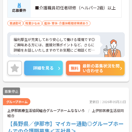
■介護職員初任者研修（ヘルパー2級）以上
応募要件
車通勤可
残業少なめ
産休･育休･介護休暇取得実績あり
福利厚生が充実しており安心して働ける環境です◎
ご興味ある方には、面接対策ポイントなど、さらに
詳細をお話しいたしますのでお気軽にご相談くださ
い！
最新の募集状況を問
詳細を見る
無料
い合わせる
募集停止
グループホーム
更新日：2026年05月21日
上伊那医療生活協同組合グループホームなないろ
上伊那医療生活協同
組合
【長野県／伊那市】マイカー通勤◎グループホー
ムでの介護職募集＜正社員＞