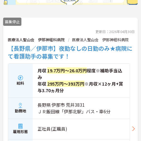
募集停止
更新日：2026年04月30日
医療法人聖山会 伊那神経科病院
医療法人聖山会 伊那神経科病院
【長野県／伊那市】夜勤なしの日勤のみ★病院に
て看護助手の募集です！
月収
19.7万円～26.0万円
程度※補助手当込
み
給料
年収
295万円～393万円
※月収×12ヶ月+賞
与3.70ヵ月分
長野県 伊那市 荒井3831
勤務地
ＪＲ飯田線「伊那北駅」バス・車6分
正社員(正職員)
雇用形態