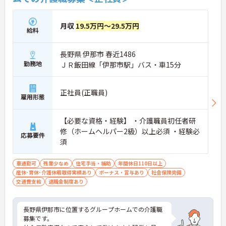
月収
19.5万円～29.5万円
給料
長野県 伊那市 春近1486
勤務地
ＪＲ飯田線「伊那市駅」バス・車15分
正社員(正職員)
雇用形態
【必要な資格・経験】 ・介護職員初任者研
修（ホームヘルパー2級）以上必須 ・経験必
応募要件
須
車通勤可
残業少なめ
住宅手当・補助
年間休日110日以上
産休･育休･介護休暇取得実績あり
ボーナス・賞与あり
社会保険完備
交通費支給
退職金制度あり
長野県伊那市に位置するグループホームでの介護職
募集です。