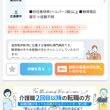
■初任者研修(ヘルパー2級)以上 ■無資格応
応募要件
募可 ※経験不問
車通勤可
未経験OK
残業少なめ
無資格OK
資格取得サポート
産休･育休･介護休暇取得実績あり
社会保険完備
交通費支給
長野県伊那市に位置する精神科専門病院です。
無資格の方や未経験の方もチャレンジしていただけ
ます。
週2日からのご勤務が可能ですので、ご自身の生活
スタイルに合わせて無理のない範囲で働いていただ
最新の募集状況を問
けます。
詳細を見る
無料
い合わせる
ご興味のある方には、面接対策ポイントなど、さら
に詳細をお話しいたしますのでお気軽にご相談くだ
さい！