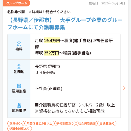
グループホーム
更新日：2026年08月04日
名称非公開 ※詳細はお問合せください
【長野県／伊那市】 大手グループ企業のグルー
プホームにて介護職募集
月収
19.4万円
～程度(諸手当込)※初任者研
修
給料
年収
252万円
～程度(諸手当込)
長野県 伊那市
勤務地
ＪＲ飯田線
正社員(正職員)
雇用形態
■介護職員初任者研修（ヘルパー2級）以上
応募要件
※資格をお持ちでない方もご相談可能
無資格OK
年間休日110日以上
研修制度あり
社会保険完備
交通費支給
退職金制度あり