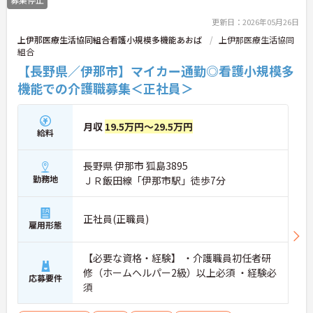
更新日：2026年05月26日
上伊那医療生活協同組合看護小規模多機能あおば
上伊那医療生活協同
組合
【長野県／伊那市】マイカー通勤◎看護小規模多
機能での介護職募集＜正社員＞
月収
19.5万円～29.5万円
給料
長野県 伊那市 狐島3895
勤務地
ＪＲ飯田線「伊那市駅」徒歩7分
正社員(正職員)
雇用形態
【必要な資格・経験】 ・介護職員初任者研
修（ホームヘルパー2級）以上必須 ・経験必
応募要件
須