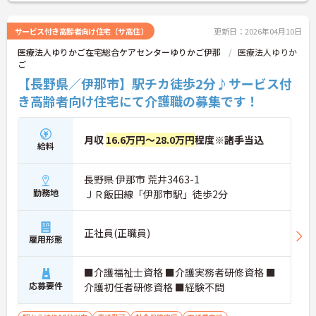
サービス付き高齢者向け住宅（サ高住）
更新日：2026年04月10日
医療法人ゆりかご在宅総合ケアセンターゆりかご伊那
医療法人ゆりか
ご
【長野県／伊那市】駅チカ徒歩2分♪サービス付
き高齢者向け住宅にて介護職の募集です！
月収
16.6万円～28.0万円
程度※諸手当込
給料
長野県 伊那市 荒井3463-1
勤務地
ＪＲ飯田線「伊那市駅」徒歩2分
正社員(正職員)
雇用形態
■介護福祉士資格 ■介護実務者研修資格 ■
応募要件
介護初任者研修資格 ■経験不問