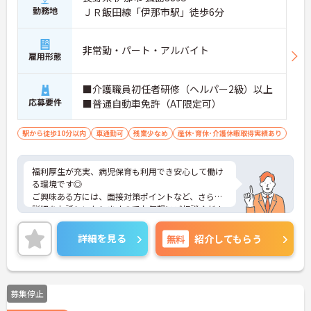
勤務地
ＪＲ飯田線「伊那市駅」徒歩6分
非常勤・パート・アルバイト
雇用形態
■介護職員初任者研修（ヘルパー2級）以上
応募要件
■普通自動車免許（AT限定可）
駅から徒歩10分以内
車通勤可
残業少なめ
産休･育休･介護休暇取得実績あり
福利厚生が充実、病児保育も利用でき安心して働け
る環境です◎
ご興味ある方には、面接対策ポイントなど、さらに
詳細をお話しいたしますのでお気軽にご相談くださ
い！
詳細を見る
無料
紹介してもらう
募集停止