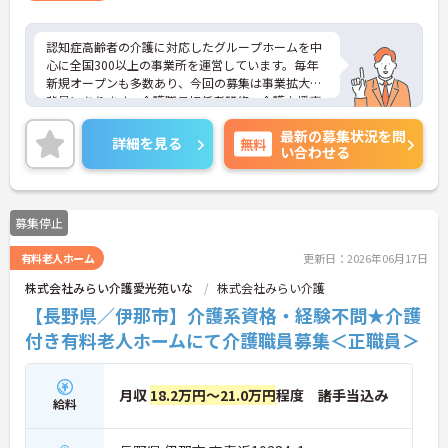
認知症高齢者の介護に対応したグループホームを中
心に全国300以上の事業所を運営しています。毎年
新規オープンも多数あり、今回の募集は事業拡大が
背景にあります。介護職員初任者研修、介護支援専
門員、タクティールケアなどの資格取得のサポート
最新の募集状況を問
あり！現場を最大限サポートするために、教育・研
詳細を見る
無料
い合わせる
修・採用を専門とする部署や、コンプライアンスを
推進する部署があり、グループ企業を含めた柔軟か
つ強固なバックアップがあります。ご興味ある方に
は、面接対策ポイントなど、さらに詳細をお話しい
募集停止
たしますのでお気軽にご相談ください。
有料老人ホーム
更新日：2026年06月17日
株式会社みらい介護愛光苑いな
株式会社みらい介護
【長野県／伊那市】介護系資格・経験不問★介護
付き有料老人ホームにて介護職員募集＜正職員＞
月収
18.2万円～21.0万円
程度 諸手当込み
給料