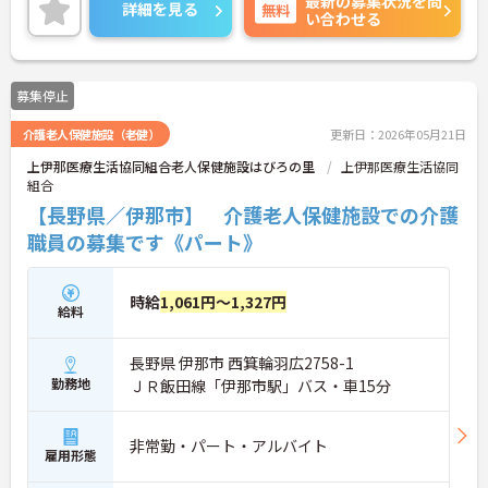
最新の募集状況を問
ご興味のある方はご面接のポイントお伝えしますの
詳細を見る
無料
い合わせる
でご気軽にお問合せください
募集停止
介護老人保健施設（老健）
更新日：2026年05月21日
上伊那医療生活協同組合老人保健施設はびろの里
上伊那医療生活協同
組合
【長野県／伊那市】 介護老人保健施設での介護
職員の募集です《パート》
時給
1,061円～1,327円
給料
長野県 伊那市 西箕輪羽広2758-1
勤務地
ＪＲ飯田線「伊那市駅」バス・車15分
非常勤・パート・アルバイト
雇用形態