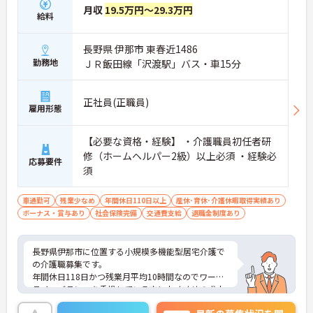
月収
19.5万円～29.3万円
給料
長野県 伊那市 東春近1486
勤務地
ＪＲ飯田線「沢渡駅」バス・車15分
正社員(正職員)
雇用形態
【必要な資格・経験】 ・介護職員初任者研
修（ホームヘルパー2級）以上必須 ・経験必
応募要件
須
車通勤可
残業少なめ
年間休日110日以上
産休･育休･介護休暇取得実績あり
ボーナス・賞与あり
社会保険完備
交通費支給
退職金制度あり
長野県伊那市に位置する小規模多機能型居宅介護で
の介護職募集です。
年間休日118日かつ残業月平均10時間なのでワーク
ライフバランスを重視している方におすすめの求人
です♪