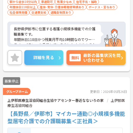
駅から徒歩10分以内
車通勤可
残業少なめ
住宅手当・補助
年間休日110日以上
産休･育休･介護休暇取得実績あり
ボーナス・賞与あり
社会保険完備
交通費支給
退職金制度あり
長野県伊那市に位置する看護小規模多機能での介護
職募集です。
年間休日118日かつ残業月平均10時間なのでワーク
ライフバランスを重視している方におすすめの求人
です♪
最新の募集状況を問
ご興味のある方はご面接のポイントお伝えしますの
詳細を見る
無料
い合わせる
でご気軽にお問合せください
募集停止
グループホーム
更新日：2026年05月26日
上伊那医療生活協同組合生協ケアセンター春近なないろの家
上伊那医
療生活協同組合
【長野県／伊那市】マイカー通勤◎小規模多機能
型居宅介護での介護職募集＜正社員＞