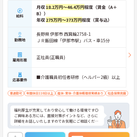
月収
18.2万円～46.4万円
程度（賃金（A＋
B））
給料
年収
275万円～373万円
程度（賞与込）
長野県 伊那市 西箕輪2758-1
勤務地
ＪＲ飯田線「伊那市駅」バス・車15分
正社員(正職員)
雇用形態
■介護職員初任者研修（ヘルパー2級）以上
応募要件
車通勤可
年間休日110日以上
産休･育休･介護休暇取得実績あり
社会保険完備
福利厚生が充実しており安心して働ける環境です◎
ご興味ある方には、面接対策ポイントなど、さらに
詳細をお話しいたしますのでお気軽にご相談くださ
い！