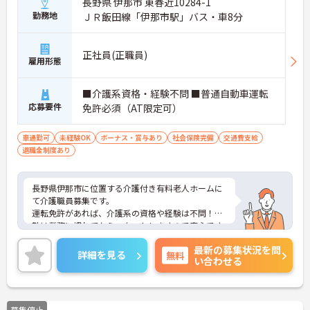
長野県 伊那市 東春近10284-1
勤務地
ＪＲ飯田線「伊那市駅」バス・車8分
正社員(正職員)
雇用形態
■介護系資格・経験不問 ■普通自動車運転
応募要件
免許必須（AT限定可）
車通勤可
未経験OK
ボーナス・賞与あり
社会保険完備
交通費支給
退職金制度あり
長野県伊那市に位置する介護付き有料老人ホームに
て介護職員募集です。
運転免許があれば、介護系の資格や経験は不問！夜
勤は業務に慣れてからスタートしますので安心です
◎
最新の募集状況を問
ご興味ある方には、面接対策ポイントなど、さらに
詳細を見る
無料
い合わせる
詳細をお話しいたしますのでお気軽にご相談くださ
い！
募集停止