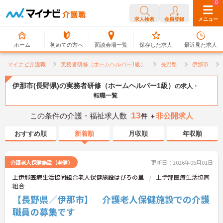
0
0
求人検索
会員登録
メニュー
ホーム
初めての方へ
面談会場一覧
保存した求人
最近見た求人
マイナビ介護職
実務者研修（ホームヘルパー1級）
長野県
伊那市
伊那市(長野県)の実務者研修（ホームヘルパー1級）
の求人・
転職一覧
13
この条件の介護・福祉求人数
非公開求人
件 ＋
おすすめ順
新着順
月収順
年収順
介護老人保健施設（老健）
更新日：2026年06月01日
上伊那医療生活協同組合老人保健施設はびろの里
上伊那医療生活協同
組合
【長野県／伊那市】 介護老人保健施設での介護
職員の募集です