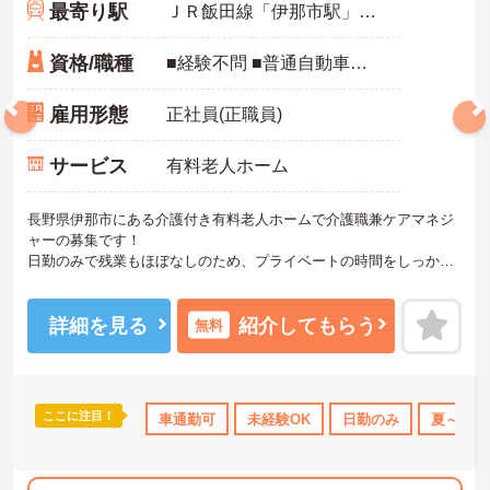
最寄り駅
ＪＲ飯田線「伊那市駅」バス・車8分
資格/職種
■経験不問 ■普通自動車運転免許（AT限定可）
雇用形態
正社員(正職員)
サービス
有料老人ホーム
長野県伊那市にある介護付き有料老人ホームで介護職兼ケアマネジ
ャーの募集です！
日勤のみで残業もほぼなしのため、プライベートの時間をしっかり
確保でき、仕事との両立がしやすい職場です◎
また、昇給と賞与実績があり、あなたの頑張りがしっかり評価さ
れ、やりがいを持ってお仕事ができます！
詳細を見る
紹介してもらう
無料
ご興味ある方は面接ポイントをお伝えしますので、お気軽にご連絡
ください。
ここに注目！
上
研修制度あり
産休･育休･介護休暇取得実績あり
車通勤可
未経験OK
日勤のみ
高収入
夏～秋入