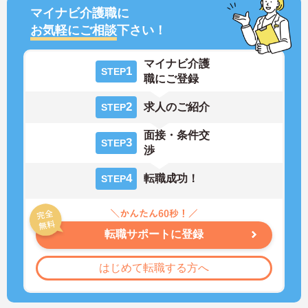
マイナビ介護職に
お気軽にご相談
下さい！
マイナビ介護
1
STEP
職にご登録
2
求人のご紹介
STEP
面接・条件交
3
STEP
渉
4
転職成功！
STEP
転職サポートに登録
はじめて転職する方へ