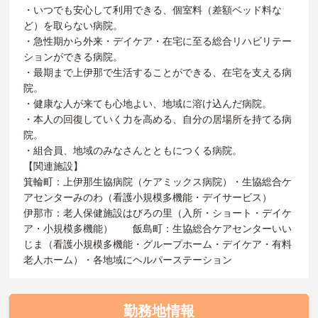
・いつでも安心して利用できる、個室料（差額ベッド料な
ど）を取らない病院。
・急性期から外来・デイケア・在宅に至る総合リハビリテー
ションができる病院。
・最期まで上伊那で生活することができる、在宅を支える病
院。
・健康な人が来ても心地よい、地域に溶け込んだ病院。
・本人の回復していく力を高める、自分の居場所を持てる病
院。
・組合員、地域のみなさんとともにつくる病院。
【関連施設】
箕輪町：上伊那生協病院（ケアミックス病院）・生協総合ケ
アセンターみのわ（看護小規模多機能・デイサービス）
伊那市：老人保健施設はびろの里（入所・ショート・デイケ
ア・小規模多機能） 飯島町：生協総合ケアセンターいい
じま（看護小規模多機能・グループホーム・デイケア・有料
老人ホーム）・各地域にヘルパーステーション
勤務地情報