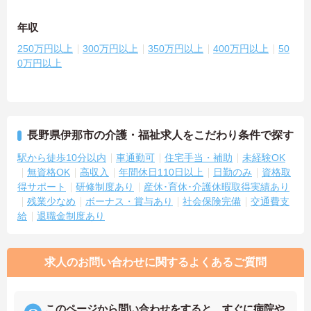
年収
250万円以上
300万円以上
350万円以上
400万円以上
50
0万円以上
長野県伊那市の介護・福祉求人をこだわり条件で探す
駅から徒歩10分以内
車通勤可
住宅手当・補助
未経験OK
無資格OK
高収入
年間休日110日以上
日勤のみ
資格取
得サポート
研修制度あり
産休･育休･介護休暇取得実績あり
残業少なめ
ボーナス・賞与あり
社会保険完備
交通費支
給
退職金制度あり
求人のお問い合わせに関するよくあるご質問
このページから問い合わせをすると、すぐに病院や