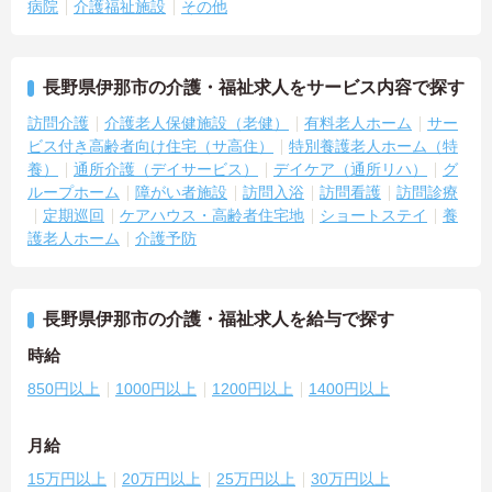
病院
介護福祉施設
その他
長野県伊那市の介護・福祉求人をサービス内容で探す
訪問介護
介護老人保健施設（老健）
有料老人ホーム
サー
ビス付き高齢者向け住宅（サ高住）
特別養護老人ホーム（特
養）
通所介護（デイサービス）
デイケア（通所リハ）
グ
ループホーム
障がい者施設
訪問入浴
訪問看護
訪問診療
定期巡回
ケアハウス・高齢者住宅地
ショートステイ
養
護老人ホーム
介護予防
長野県伊那市の介護・福祉求人を給与で探す
時給
850円以上
1000円以上
1200円以上
1400円以上
月給
15万円以上
20万円以上
25万円以上
30万円以上