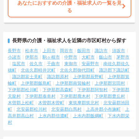
あなたにおすすめの介護・福祉求人の一覧を見
る
長野県の介護・福祉求人を近隣の市区町村から探す
長野市
松本市
上田市
岡谷市
飯田市
諏訪市
須坂市
小諸市
伊那市
駒ヶ根市
中野市
大町市
飯山市
茅野市
塩尻市
佐久市
千曲市
東御市
安曇野市
南佐久郡佐久
穂町
北佐久郡軽井沢町
北佐久郡御代田町
諏訪郡下諏訪町
諏訪郡富士見町
諏訪郡原村
上伊那郡辰野町
上伊那郡箕
輪町
上伊那郡飯島町
上伊那郡南箕輪村
上伊那郡宮田村
下伊那郡松川町
下伊那郡高森町
下伊那郡阿智村
下伊那郡
天龍村
下伊那郡泰阜村
下伊那郡喬木村
下伊那郡豊丘村
木曽郡上松町
木曽郡木曽町
東筑摩郡筑北村
北安曇郡池田
町
北安曇郡松川村
北安曇郡白馬村
上高井郡小布施町
上
高井郡高山村
上水内郡信濃町
上水内郡飯綱町
下水内郡栄
村