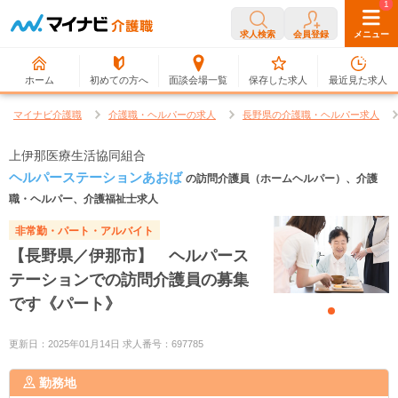
0
1
求人検索
会員登録
メニュー
ホーム
初めての方へ
面談会場一覧
保存した求人
最近見た求人
マイナビ介護職
介護職・ヘルパーの求人
長野県の介護職・ヘルパー求人
上伊那医療生活協同組合
ヘルパーステーションあおば
の訪問介護員（ホームヘルパー）、介護
職・ヘルパー、介護福祉士求人
非常勤・パート・アルバイト
【長野県／伊那市】 ヘルパース
テーションでの訪問介護員の募集
です《パート》
更新日：2025年01月14日 求人番号：697785
勤務地