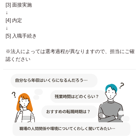
[3] 面接実施
↓
[4] 内定
↓
[5] 入職手続き
※法人によっては選考過程が異なりますので、担当にご確
認ください