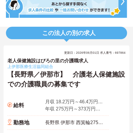
この法人の別の求人
更新日：2026年06月01日 求人番号：697864
老人保健施設はびろの里の介護職求人
上伊那医療生活協同組合
【長野県／伊那市】 介護老人保健施設
での介護職員の募集です
月収 18.2万円～46.4万円程度（賃金（A＋B））
給料
年収 275万円～373万円程度（賞与込）
勤務地
長野県 伊那市 西箕輪2758-1