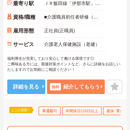
最寄り駅
ＪＲ飯田線「伊那市駅」バス・車15分
資格/職種
■介護職員初任者研修（ヘルパー2級）以上
雇用形態
正社員(正職員)
サービス
介護老人保健施設（老健）
福利厚生が充実しており安心して働ける環境です◎
ご興味ある方には、面接対策ポイントなど、さらに詳細をお話しい
たしますのでお気軽にご相談ください！
詳細を見る
紹介してもらう
無料
ここに注目！
車通勤可
年間休日110日以上
産休･育休･