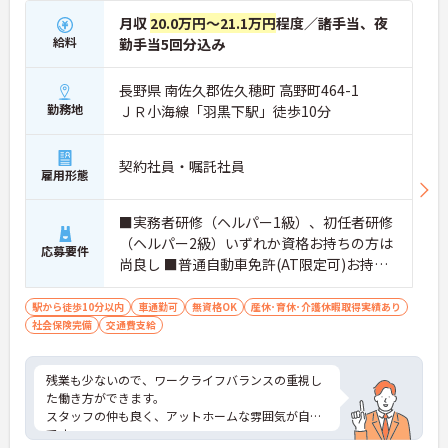
月収
20.0万円～21.1万円
程度／諸手当、夜
給料
勤手当5回分込み
長野県 南佐久郡佐久穂町 高野町464-1
勤務地
ＪＲ小海線「羽黒下駅」徒歩10分
契約社員・嘱託社員
雇用形態
■実務者研修（ヘルパー1級）、初任者研修
（ヘルパー2級）いずれか資格お持ちの方は
応募要件
尚良し ■普通自動車免許(AT限定可)お持ち
の方 ■未経験可 ■無資格者可 ■施設での介
護経験がある方は尚良し
駅から徒歩10分以内
車通勤可
無資格OK
産休･育休･介護休暇取得実績あり
社会保険完備
交通費支給
残業も少ないので、ワークライフバランスの重視し
た働き方ができます。
スタッフの仲も良く、アットホームな雰囲気が自慢
です。