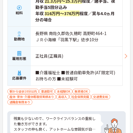
月収
21.3万円～25.3万円
程度／諸手当、夜
勤手当5回分込み
給料
年収
316万円～376万円
程度／賞与4.0ヵ月
分の場合
長野県 南佐久郡佐久穂町 高野町464-1
勤務地
ＪＲ小海線「羽黒下駅」徒歩10分
正社員(正職員)
雇用形態
■介護福祉士 ■普通自動車免許(AT限定可)
応募要件
お持ちの方 ■未経験可
駅から徒歩10分以内
車通勤可
未経験OK
無資格OK
産休･育休･介護休暇取得実績あり
高収入
社会保険完備
交通費支給
退職金制度あり
残業も少ないので、ワークライフバランスの重視し
た働き方ができます。
スタッフの仲も良く、アットホームな雰囲気が自慢