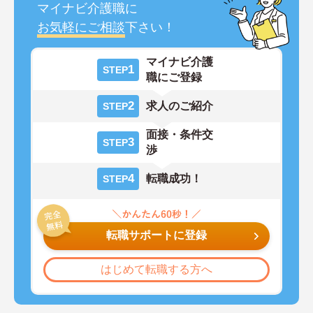
マイナビ介護職に
お気軽にご相談
下さい！
マイナビ介護
1
STEP
職にご登録
2
求人のご紹介
STEP
面接・条件交
3
STEP
渉
4
転職成功！
STEP
転職サポートに登録
はじめて転職する方へ