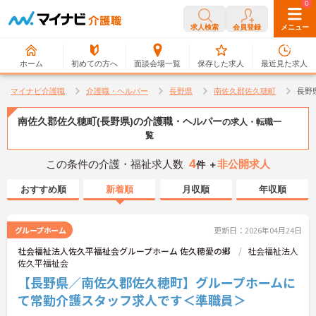
0
0
求人検索
会員登録
メニュー
ホーム
初めての方へ
面談会場一覧
保存した求人
最近見た求人
マイナビ介護職
介護職・ヘルパー
長野県
南佐久郡佐久穂町
長野
南佐久郡佐久穂町(長野県)の介護職・ヘルパー
の求人・転職一
覧
4
この条件の介護・福祉求人数
非公開求人
件 ＋
おすすめ順
新着順
月収順
年収順
グループホーム
更新日：2026年04月24日
社会福祉法人佐久平福祉会グループホーム 佐久穂愛の郷
社会福祉法人
佐久平福祉会
【長野県／南佐久郡佐久穂町】グループホームに
て常勤介護スタッフ求人です＜準職員＞