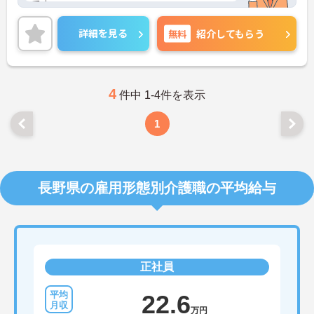
です。
ご興味ある方には、面接対策ポイントなど、詳細を
お話しいたしますのでお気軽にご相談ください。
詳細を見る
無料
紹介してもらう
4
件中 1-4件を表示
1
長野県の雇用形態別介護職の平均給与
正社員
22.6
万円