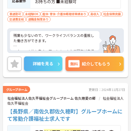
応募要件
お持ちの方 ■未経験可
車通勤可
未経験OK
産休･育休･介護休暇取得実績あり
高収入
社会保険完備
交通費支給
退職金制度あり
残業も少ないので、ワークライフバランスの重視し
た働き方ができます。
スタッフの仲も良く、アットホームな雰囲気が自慢
です。
詳細を見る
無料
紹介してもらう
ご興味ある方には、面接対策ポイントなど、詳細を
お話しいたしますのでお気軽にご相談ください。
グループホーム
更新日：2024年11月27日
社会福祉法人佐久平福祉会グループホーム 佐久穂愛の郷
社会福祉法人
佐久平福祉会
【長野県／南佐久郡佐久穂町】グループホームに
て常勤介護福祉士求人です