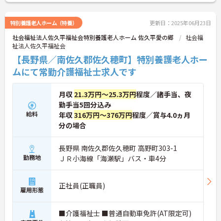
特別養護老人ホーム（特養）
更新日：2025年06月23日
社会福祉法人佐久平福祉会特別養護老人ホーム 佐久平愛の郷
社会福
祉法人佐久平福祉会
【長野県／南佐久郡佐久穂町】特別養護老人ホー
ムにて常勤介護福祉士求人です
月収
21.3万円～25.3万円
程度／諸手当、夜
勤手当5回分込み
給料
年収
316万円～376万円
程度／賞与4.0ヵ月
分の場合
長野県 南佐久郡佐久穂町 高野町303-1
勤務地
ＪＲ小海線「海瀬駅」バス・車4分
正社員(正職員)
雇用形態
■介護福祉士 ■普通自動車免許(AT限定可)