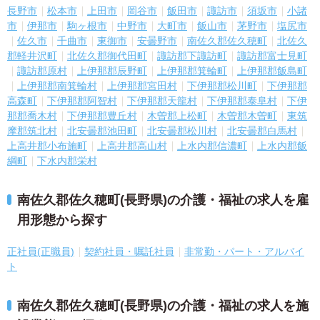
長野市
松本市
上田市
岡谷市
飯田市
諏訪市
須坂市
小諸
市
伊那市
駒ヶ根市
中野市
大町市
飯山市
茅野市
塩尻市
佐久市
千曲市
東御市
安曇野市
南佐久郡佐久穂町
北佐久
郡軽井沢町
北佐久郡御代田町
諏訪郡下諏訪町
諏訪郡富士見町
諏訪郡原村
上伊那郡辰野町
上伊那郡箕輪町
上伊那郡飯島町
上伊那郡南箕輪村
上伊那郡宮田村
下伊那郡松川町
下伊那郡
高森町
下伊那郡阿智村
下伊那郡天龍村
下伊那郡泰阜村
下伊
那郡喬木村
下伊那郡豊丘村
木曽郡上松町
木曽郡木曽町
東筑
摩郡筑北村
北安曇郡池田町
北安曇郡松川村
北安曇郡白馬村
上高井郡小布施町
上高井郡高山村
上水内郡信濃町
上水内郡飯
綱町
下水内郡栄村
南佐久郡佐久穂町(長野県)の介護・福祉の求人を雇
用形態から探す
正社員(正職員)
契約社員・嘱託社員
非常勤・パート・アルバイ
ト
南佐久郡佐久穂町(長野県)の介護・福祉の求人を施