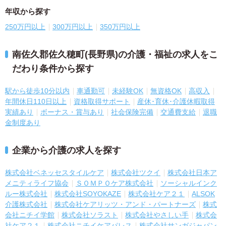
年収から探す
250万円以上
300万円以上
350万円以上
南佐久郡佐久穂町(長野県)の介護・福祉の求人をこ
だわり条件から探す
駅から徒歩10分以内
車通勤可
未経験OK
無資格OK
高収入
年間休日110日以上
資格取得サポート
産休･育休･介護休暇取得
実績あり
ボーナス・賞与あり
社会保険完備
交通費支給
退職
金制度あり
企業から介護の求人を探す
株式会社ベネッセスタイルケア
株式会社ツクイ
株式会社日本ア
メニティライフ協会
ＳＯＭＰＯケア株式会社
ソーシャルインク
ルー株式会社
株式会社SOYOKAZE
株式会社ケア２１
ALSOK
介護株式会社
株式会社ケアリッツ・アンド・パートナーズ
株式
会社ニチイ学館
株式会社ソラスト
株式会社やさしい手
株式会
社ケア２１
株式会社ニチイケアパレス
株式会社サンガジャパン