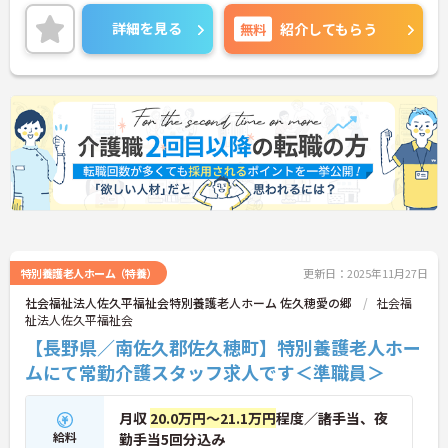
ご興味ある方には、面接対策ポイントなど、詳細を
お話しいたしますのでお気軽にご相談ください。
詳細を見る
無料
紹介してもらう
特別養護老人ホーム（特養）
更新日：2025年11月27日
社会福祉法人佐久平福祉会特別養護老人ホーム 佐久穂愛の郷
社会福
祉法人佐久平福祉会
【長野県／南佐久郡佐久穂町】特別養護老人ホー
ムにて常勤介護スタッフ求人です＜準職員＞
月収
20.0万円～21.1万円
程度／諸手当、夜
給料
勤手当5回分込み