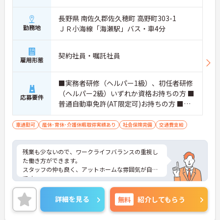
長野県 南佐久郡佐久穂町 高野町303-1
勤務地
ＪＲ小海線「海瀬駅」バス・車4分
契約社員・嘱託社員
雇用形態
■実務者研修（ヘルパー1級）、初任者研修
（ヘルパー2級）いずれか資格お持ちの方 ■
応募要件
普通自動車免許(AT限定可)お持ちの方 ■未
経験可 ■施設での介護経験がある方は尚良
し
車通勤可
産休･育休･介護休暇取得実績あり
社会保険完備
交通費支給
残業も少ないので、ワークライフバランスの重視し
た働き方ができます。
スタッフの仲も良く、アットホームな雰囲気が自慢
です。
ご興味ある方には、面接対策ポイントなど、詳細を
お話しいたしますのでお気軽にご相談ください。
詳細を見る
無料
紹介してもらう