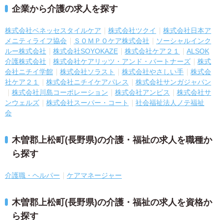
企業から介護の求人を探す
株式会社ベネッセスタイルケア
株式会社ツクイ
株式会社日本ア
メニティライフ協会
ＳＯＭＰＯケア株式会社
ソーシャルインク
ルー株式会社
株式会社SOYOKAZE
株式会社ケア２１
ALSOK
介護株式会社
株式会社ケアリッツ・アンド・パートナーズ
株式
会社ニチイ学館
株式会社ソラスト
株式会社やさしい手
株式会
社ケア２１
株式会社ニチイケアパレス
株式会社サンガジャパン
株式会社川島コーポレーション
株式会社アンビス
株式会社サ
ンウェルズ
株式会社スーパー・コート
社会福祉法人ノテ福祉
会
木曽郡上松町(長野県)の介護・福祉の求人を職種か
ら探す
介護職・ヘルパー
ケアマネージャー
木曽郡上松町(長野県)の介護・福祉の求人を資格か
ら探す