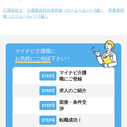
介護福祉士
介護職員初任者研修（ホームヘルパー2級）
実務者研
修（ホームヘルパー1級）
マイナビ介護職に
お気軽にご相談
下さい！
マイナビ介護
1
STEP
職にご登録
2
求人のご紹介
STEP
面接・条件交
3
STEP
渉
4
転職成功！
STEP