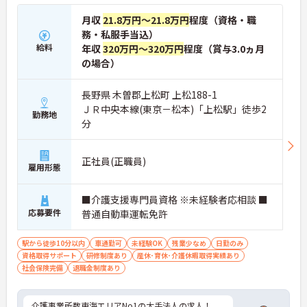
月収
21.8万円～21.8万円
程度（資格・職
務・私服手当込）
給料
年収
320万円～320万円
程度（賞与3.0ヵ月
の場合）
長野県 木曽郡上松町 上松188-1
ＪＲ中央本線(東京－松本)「上松駅」徒歩2
勤務地
分
正社員(正職員)
雇用形態
■介護支援専門員資格 ※未経験者応相談 ■
応募要件
普通自動車運転免許
駅から徒歩10分以内
車通勤可
未経験OK
残業少なめ
日勤のみ
資格取得サポート
研修制度あり
産休･育休･介護休暇取得実績あり
社会保険完備
退職金制度あり
介護事業所数東海エリアNo1の大手法人の求人！