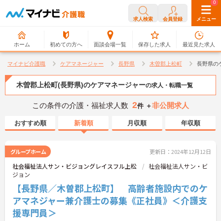
0
0
求人検索
会員登録
メニュー
ホーム
初めての方へ
面談会場一覧
保存した求人
最近見た求人
マイナビ介護職
ケアマネージャー
長野県
木曽郡上松町
長野県の
木曽郡上松町(長野県)のケアマネージャー
の求人・転職一覧
2
この条件の介護・福祉求人数
非公開求人
件 ＋
おすすめ順
新着順
月収順
年収順
グループホーム
更新日：2024年12月12日
社会福祉法人サン・ビジョングレイスフル上松
社会福祉法人サン・ビ
ジョン
【長野県／木曽郡上松町】 高齢者施設内でのケ
アマネジャー兼介護士の募集《正社員》＜介護支
援専門員＞