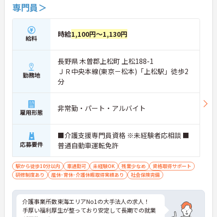
専門員＞
時給
1,100円～1,130円
給料
長野県 木曽郡上松町 上松188-1
ＪＲ中央本線(東京－松本)「上松駅」徒歩2
勤務地
分
非常勤・パート・アルバイト
雇用形態
■介護支援専門員資格 ※未経験者応相談 ■
応募要件
普通自動車運転免許
駅から徒歩10分以内
車通勤可
未経験OK
残業少なめ
資格取得サポート
研修制度あり
産休･育休･介護休暇取得実績あり
社会保険完備
介護事業所数東海エリアNo1の大手法人の求人！
手厚い福利厚生が整っており安定して長期での就業