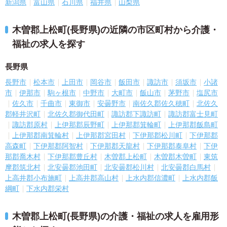
新潟県
富山県
石川県
福井県
山梨県
木曽郡上松町(長野県)の近隣の市区町村から介護・
福祉の求人を探す
長野県
長野市
松本市
上田市
岡谷市
飯田市
諏訪市
須坂市
小諸
市
伊那市
駒ヶ根市
中野市
大町市
飯山市
茅野市
塩尻市
佐久市
千曲市
東御市
安曇野市
南佐久郡佐久穂町
北佐久
郡軽井沢町
北佐久郡御代田町
諏訪郡下諏訪町
諏訪郡富士見町
諏訪郡原村
上伊那郡辰野町
上伊那郡箕輪町
上伊那郡飯島町
上伊那郡南箕輪村
上伊那郡宮田村
下伊那郡松川町
下伊那郡
高森町
下伊那郡阿智村
下伊那郡天龍村
下伊那郡泰阜村
下伊
那郡喬木村
下伊那郡豊丘村
木曽郡上松町
木曽郡木曽町
東筑
摩郡筑北村
北安曇郡池田町
北安曇郡松川村
北安曇郡白馬村
上高井郡小布施町
上高井郡高山村
上水内郡信濃町
上水内郡飯
綱町
下水内郡栄村
木曽郡上松町(長野県)の介護・福祉の求人を雇用形