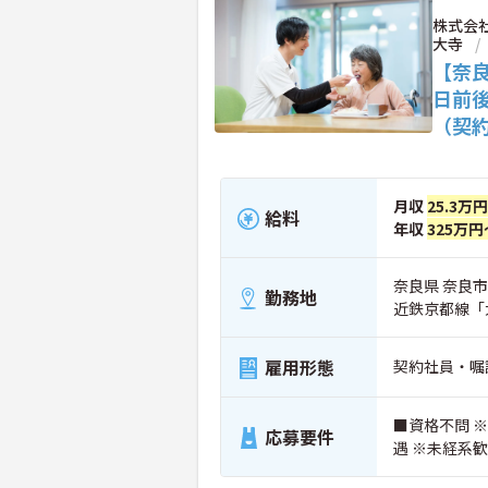
株式会社
大寺
【奈
日前
（契
月収
25.3万
給料
年収
325万円
奈良県 奈良市
勤務地
近鉄京都線「
雇用形態
契約社員・嘱
■資格不問 
応募要件
遇 ※未経系