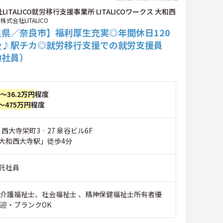
LITALICO就労移行支援事業所 LITALICOワークス 大和西
株式会社LITALICO
良県／奈良市】福利厚生充実◎年間休日120
後♪駅チカ◎就労移行支援での就労支援員
約社員）
円～36.2万円
程度
～475万円
程度
 西大寺栄町3‐27 泉谷ビル6F
大和西大寺駅」徒歩4分
託社員
※介護福祉士、社会福祉士 、精神保健福祉士所有者優
歓迎・ブランクOK