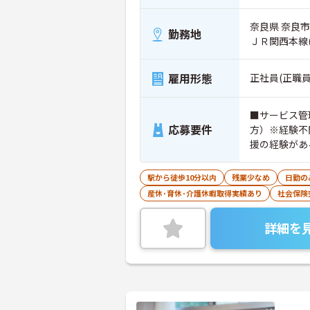
奈良県 奈良市
勤務地
ＪＲ関西本線
雇用形態
正社員(正職員
■サービス管
応募要件
方）※経験不
援の経験があ
駅から徒歩10分以内
残業少なめ
日勤の
産休･育休･介護休暇取得実績あり
社会保険
詳細を