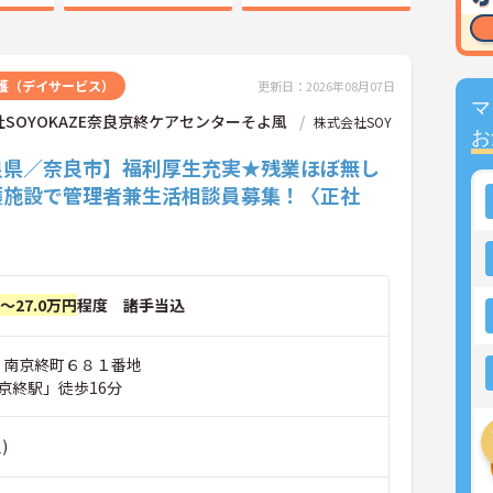
護（デイサービス）
更新日：2026年08月07日
マ
SOYOKAZE奈良京終ケアセンターそよ風
株式会社SOY
お
良県／奈良市】福利厚生充実★残業ほぼ無し
護施設で管理者兼生活相談員募集！〈正社
円～27.0万円
程度 諸手当込
市 南京終町６８１番地
京終駅」徒歩16分
)