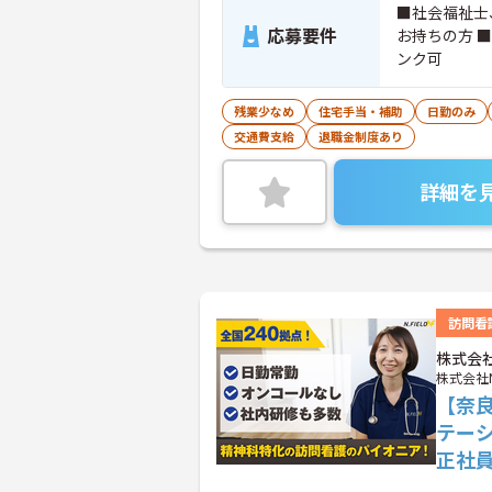
■社会福祉士
応募要件
お持ちの方 ■生活
ンク可
残業少なめ
住宅手当・補助
日勤のみ
交通費支給
退職金制度あり
詳細を
訪問看
株式会
株式会社
【奈
テー
正社