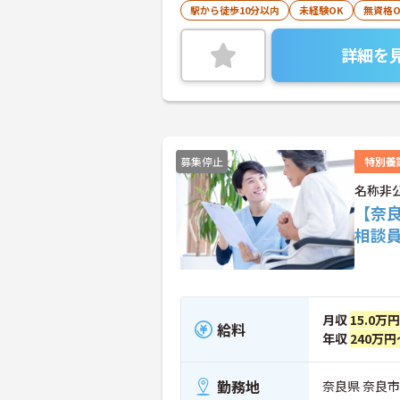
駅から徒歩10分以内
未経験OK
無資格O
詳細を
募集停止
特別養
名称非
【奈
相談
月収
15.0万
給料
年収
240万円
勤務地
奈良県 奈良市