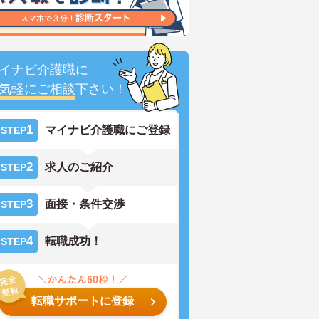
イナビ介護職に
気軽にご相談
下さい！
1
マイナビ介護職にご登録
STEP
2
求人のご紹介
STEP
3
面接・条件交渉
STEP
4
転職成功！
STEP
転職サポートに登録