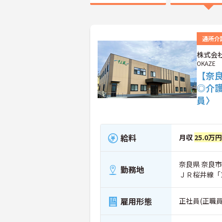
通所介
株式会社
OKAZE
【奈
◎介
員〉
給料
月収
25.0万
奈良県 奈良
勤務地
ＪＲ桜井線「
雇用形態
正社員(正職員