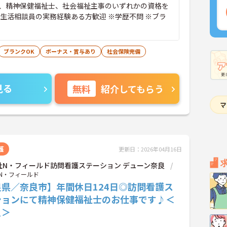
、精神保健福祉士、社会福祉主事のいずれかの資格を
相談員の実務経験ある方歓迎 ※学歴不問 ※ブラ
ブランクOK
ボーナス・賞与あり
社会保険完備
見る
無料
紹介してもらう
護
更新日：2026年04月16日
社N・フィールド訪問看護ステーション デューン奈良
N・フィールド
良県／奈良市】年間休日124日◎訪問看護ス
ションにて精神保健福祉士のお仕事です♪＜
員＞