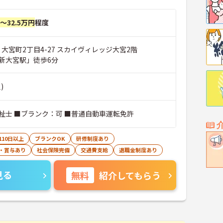
円～32.5万円
程度
 大宮町2丁目4-27 スカイヴィレッジ大宮2階
新大宮駅」徒歩6分
)
祉士 ■ブランク：可 ■普通自動車運転免許
110日以上
ブランクOK
研修制度あり
・賞与あり
社会保険完備
交通費支給
退職金制度あり
見る
無料
紹介してもらう