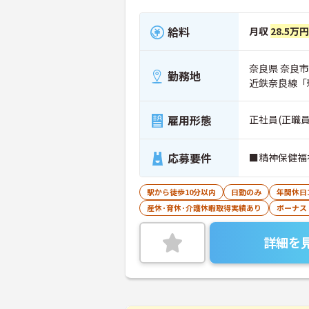
給料
月収
28.5万
奈良県 奈良市
勤務地
近鉄奈良線「
雇用形態
正社員(正職員
応募要件
■精神保健福
駅から徒歩10分以内
日勤のみ
年間休日
産休･育休･介護休暇取得実績あり
ボーナス
詳細を