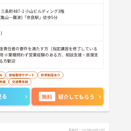
 三条町487-1 小山ビルディング3階
(亀山－難波)「奈良駅」徒歩5分
)
理責任者の要件を満たす方（指定講習を修了している
問 ※業種問わず営業経験のある方、相談支援・直接支
る方歓迎
み
資格取得サポート
研修制度あり
完備
交通費支給
見る
無料
紹介してもらう
更新日：2025年09月29日