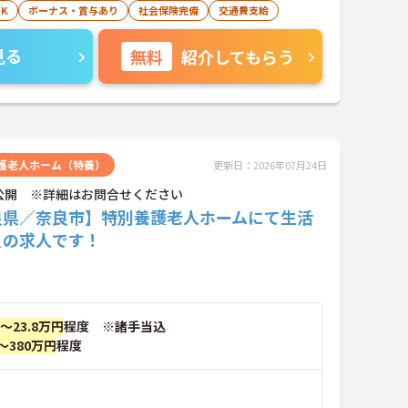
K
ボーナス・賞与あり
社会保険完備
交通費支給
見る
無料
紹介してもらう
護老人ホーム（特養）
更新日：2026年07月24日
公開 ※詳細はお問合せください
良県／奈良市】特別養護老人ホームにて生活
員の求人です！
円～23.8万円
程度 ※諸手当込
～380万円
程度