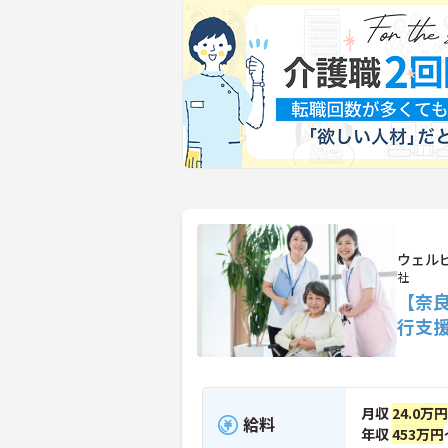
ウェル
社
【奈
行支
月収
24.0万
給料
年収
453万円