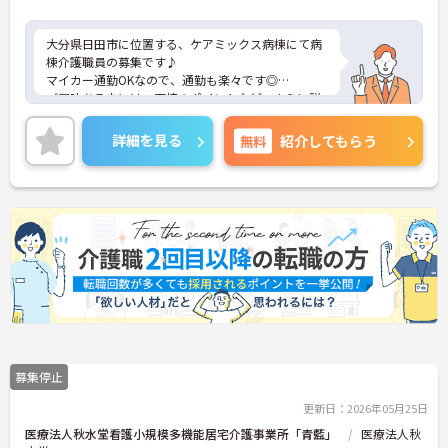
大分県日田市に位置する、ケアミックス病棟にて病
棟介護職員の募集です♪
マイカー通勤OKなので、通勤も楽々です◎
ご興味ある方には、面接のポイントなど、さらに詳
細をお話致しますのでお気軽にご相談ください。
詳細を見る
無料
紹介してもらう
募集停止
更新日：2026年05月25日
医療法人秋水堂看護小規模多機能居宅介護事業所「青藍」
医療法人秋