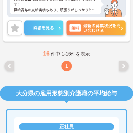
す！
昇給賞与の支給実績もあり、頑張りがしっかりと評
価に反映される環境です。
ご興味ある方には、面接対策ポイントなど、さらに
最新の募集状況を問
詳細をお話しいたしますのでお気軽にご相談くださ
詳細を見る
無料
い合わせる
い！
16
件中 1-16件を表示
1
大分県の雇用形態別介護職の平均給与
正社員