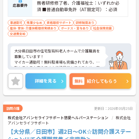
務者研修修了者、介護福祉士：いずれか必
応募要件
須 ■普通自動車免許（AT限定可）：必須
車通勤可
残業少なめ
資格取得サポート
研修制度あり
産休･育休･介護休暇取得実績あり
ボーナス・賞与あり
社会保険完備
交通費支給
大分県日田市の住宅型有料老人ホームで介護職員を
募集しています！
マイカー通勤可！無料駐車場も完備されており、通
勤もラクラク安心です♪施設見学もできるため、事
前に職場の雰囲気を知ることができます◎昇給・賞
与があり、頑張りを評価してくれるので仕事のモチ
詳細を見る
無料
紹介してもらう
ベーションにもつながります！
ご興味のある方は、面接のポイントをお伝えします
のでお気軽にご連絡ください！
訪問介護
更新日：2026年05月25日
株式会社アバンセライフサポート悠愛ヘルパーステーション
株式会社
アバンセライフサポート
【大分県／日田市】週2日～OK☆訪問介護ステー