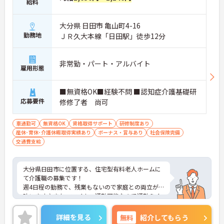
給料
大分県 日田市 亀山町4-16
勤務地
ＪＲ久大本線「日田駅」徒歩12分
非常勤・パート・アルバイト
雇用形態
■無資格OK■経験不問 ■認知症介護基礎研
応募要件
修修了者 尚可
車通勤可
無資格OK
資格取得サポート
研修制度あり
産休･育休･介護休暇取得実績あり
ボーナス・賞与あり
社会保険完備
交通費支給
大分県日田市に位置する、住宅型有料老人ホームに
て介護職の募集です！
週4日程の勤務で、残業もないので家庭との両立が
叶います♪また、マイカー通勤可能なので通勤らく
らくです◎
ご興味のある方には、面接対策ポイントなど、さら
詳細を見る
無料
紹介してもらう
に詳細をお話しいたしますのでお気軽にご相談くだ