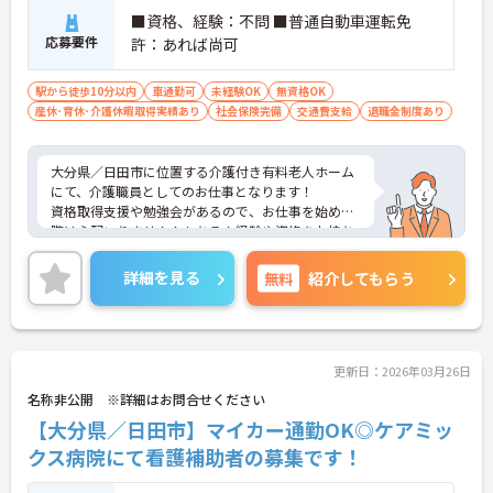
■資格、経験：不問 ■普通自動車運転免
応募要件
許：あれば尚可
駅から徒歩10分以内
車通勤可
未経験OK
無資格OK
産休･育休･介護休暇取得実績あり
社会保険完備
交通費支給
退職金制度あり
大分県／日田市に位置する介護付き有料老人ホーム
にて、介護職員としてのお仕事となります！
資格取得支援や勉強会があるので、お仕事を始める
際は心配いりません！もちろん経験や資格をお持ち
の方も大歓迎です！資格手当等もございます♪資格
や経験のない方でも応募できる求人となっておりま
詳細を見る
無料
紹介してもらう
す！
ご興味ある方は面接ポイントをお伝えしますので、
お気軽にお問い合わせください♪
更新日：2026年03月26日
名称非公開 ※詳細はお問合せください
【大分県／日田市】マイカー通勤OK◎ケアミッ
クス病院にて看護補助者の募集です！