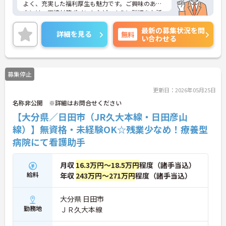
よく、充実した福利厚生も魅力です。ご興味のある
方には、面接対策ポイントなど、さらに詳細をお話
しいたしますのでお気軽にご相談ください！
最新の募集状況を問
詳細を見る
無料
い合わせる
募集停止
更新日：2026年05月25日
名称非公開 ※詳細はお問合せください
【大分県／日田市（JR久大本線・日田彦山
線）】無資格・未経験OK☆残業少なめ！療養型
病院にて看護助手
月収
16.3万円～18.5万円
程度（諸手当込）
給料
年収
243万円～271万円
程度（諸手当込）
大分県 日田市
勤務地
ＪＲ久大本線