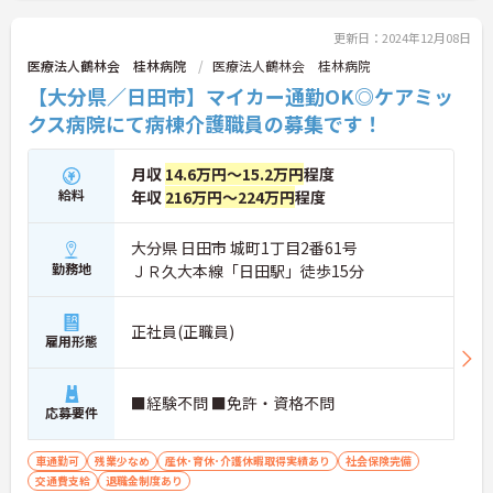
更新日：2024年12月08日
医療法人鶴林会 桂林病院
医療法人鶴林会 桂林病院
【大分県／日田市】マイカー通勤OK◎ケアミッ
クス病院にて病棟介護職員の募集です！
月収
14.6万円～15.2万円
程度
給料
年収
216万円～224万円
程度
大分県 日田市 城町1丁目2番61号
勤務地
ＪＲ久大本線「日田駅」徒歩15分
正社員(正職員)
雇用形態
■経験不問 ■免許・資格不問
応募要件
車通勤可
残業少なめ
産休･育休･介護休暇取得実績あり
社会保険完備
交通費支給
退職金制度あり