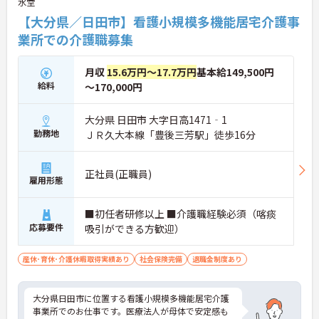
水堂
【大分県／日田市】看護小規模多機能居宅介護事
業所での介護職募集
月収
15.6万円～17.7万円
基本給149,500円
給料
～170,000円
大分県 日田市 大字日高1471‐1
勤務地
ＪＲ久大本線「豊後三芳駅」徒歩16分
正社員(正職員)
雇用形態
■初任者研修以上 ■介護職経験必須（喀痰
応募要件
吸引ができる方歓迎）
産休･育休･介護休暇取得実績あり
社会保険完備
退職金制度あり
大分県日田市に位置する看護小規模多機能居宅介護
事業所でのお仕事です。医療法人が母体で安定感も