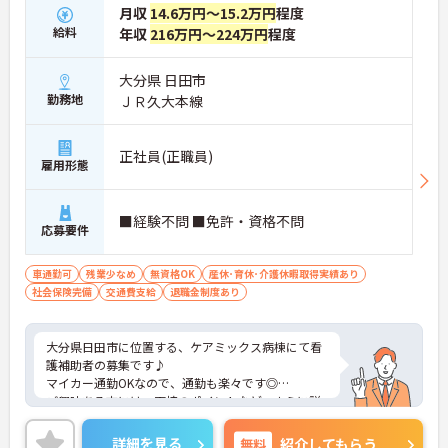
月収
14.6万円～15.2万円
程度
給料
年収
216万円～224万円
程度
大分県 日田市
勤務地
ＪＲ久大本線
正社員(正職員)
雇用形態
■経験不問 ■免許・資格不問
応募要件
車通勤可
残業少なめ
無資格OK
産休･育休･介護休暇取得実績あり
社会保険完備
交通費支給
退職金制度あり
大分県日田市に位置する、ケアミックス病棟にて看
護補助者の募集です♪
マイカー通勤OKなので、通勤も楽々です◎
ご興味ある方には、面接のポイントなど、さらに詳
細をお話致しますのでお気軽にご相談ください。
詳細を見る
無料
紹介してもらう