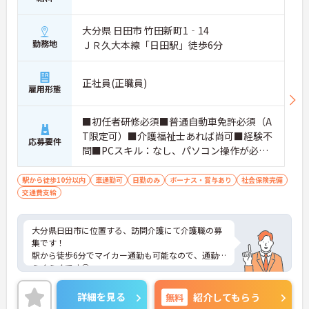
大分県 日田市 竹田新町1‐14
勤務地
ＪＲ久大本線「日田駅」徒歩6分
正社員(正職員)
雇用形態
■初任者研修必須■普通自動車免許必須（A
T限定可）■介護福祉士あれば尚可■経験不
応募要件
問■PCスキル：なし、パソコン操作が必要
になった場合は、お教えしますのでご安心
ください。
駅から徒歩10分以内
車通勤可
日勤のみ
ボーナス・賞与あり
社会保険完備
交通費支給
大分県日田市に位置する、訪問介護にて介護職の募
集です！
駅から徒歩6分でマイカー通勤も可能なので、通勤
らくらくです◎
また、残業無しなのでワークライフバランスが叶い
ます☆
詳細を見る
無料
紹介してもらう
ご興味のある方には、面接対策ポイントなど、さら