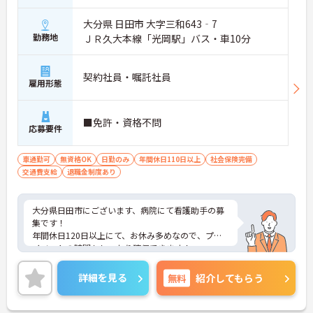
大分県 日田市 大字三和643‐7
勤務地
ＪＲ久大本線「光岡駅」バス・車10分
契約社員・嘱託社員
雇用形態
■免許・資格不問
応募要件
車通勤可
無資格OK
日勤のみ
年間休日110日以上
社会保険完備
交通費支給
退職金制度あり
大分県日田市にございます、病院にて看護助手の募
集です！
年間休日120日以上にて、お休み多めなので、プラ
イベートの時間もしっかり確保できます！
また、マイカー通勤OKなので、通勤も楽々です◎
ご興味のある方は、マイナビ介護職までお問い合わ
詳細を見る
無料
紹介してもらう
せください。