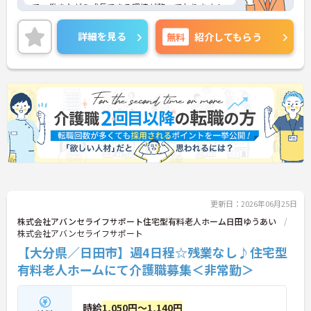
で、働きながら成長できる環境が整っております！
経験の浅い方やブランクのある方でも安心して働く
ことが可能です。
詳細を見る
無料
紹介してもらう
ご興味のある方には、面接対策ポイントなど、さら
に詳細をお話しいたしますのでお気軽にご相談くだ
さい！
更新日：2026年06月25日
株式会社アバンセライフサポート住宅型有料老人ホーム日田ゆうあい
株式会社アバンセライフサポート
【大分県／日田市】週4日程☆残業なし♪住宅型
有料老人ホームにて介護職募集＜非常勤＞
時給
1,050円～1,140円