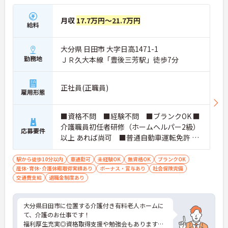
月収
17.7万円～21.7万円
給料
大分県 日田市 大字日高1471-1
勤務地
ＪＲ久大本線「豊後三芳駅」徒歩7分
正社員(正職員)
雇用形態
■資格不問 ■経験不問 ■ブランクOK ■
介護職員初任者研修（ホームヘルパー2級）
応募要件
以上 あれば尚可 ■普通自動車運転免許 あ
れば尚可
駅から徒歩10分以内
車通勤可
未経験OK
無資格OK
ブランクOK
産休･育休･介護休暇取得実績あり
ボーナス・賞与あり
社会保険完備
交通費支給
退職金制度あり
大分県日田市に位置する介護付き有料老人ホームに
て、介護のお仕事です！
福利厚生充実◎資格取得支援や勉強会もありますの