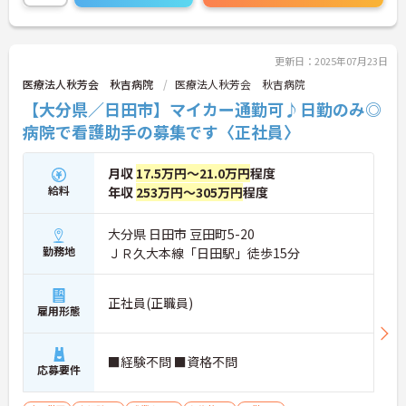
に詳細をご案内しますのでお気軽にご相談くださ
い！
更新日：2025年07月23日
医療法人秋芳会 秋吉病院
医療法人秋芳会 秋吉病院
【大分県／日田市】マイカー通勤可♪日勤のみ◎
病院で看護助手の募集です〈正社員〉
月収
17.5万円～21.0万円
程度
給料
年収
253万円～305万円
程度
大分県 日田市 豆田町5-20
勤務地
ＪＲ久大本線「日田駅」徒歩15分
正社員(正職員)
雇用形態
■経験不問 ■資格不問
応募要件