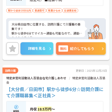
駅から徒歩10分以内
車通勤可
残業少なめ
交通費支給
大分県日田市に位置する、訪問介護にて介護職の募
集です！
駅から徒歩6分でマイカー通勤も可能なので、通勤
らくらくです◎
また、残業は月6時間程度なのでワークライフバラ
ンスが叶います☆
詳細を見る
無料
紹介してもらう
ご興味のある方には、面接対策ポイントなど、さら
に詳細をご案内しますのでお気軽にご相談くださ
い！
訪問介護
更新日：2025年12月25日
特定非営利活動法人百慈会在宅介護しあわせ
特定非営利活動法人百慈
会
【大分県／日田市】駅から徒歩6分☆訪問介護に
て介護職募集＜正社員＞
月収
18.5万円
～
給料