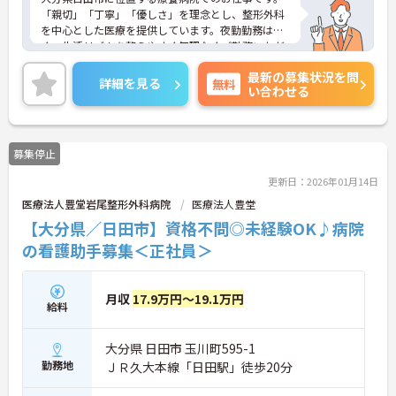
「親切」「丁寧」「優しさ」を理念とし、整形外科
を中心とした医療を提供しています。夜勤勤務はな
く、生活リズムを整えやすく無理なくご勤務いただ
けます♪最寄り駅より徒歩圏内で通勤の負担も少な
最新の募集状況を問
めです。ご興味のある方には、面接対策ポイントな
詳細を見る
無料
い合わせる
ど、さらに詳細をお話しいたしますのでお気軽にご
相談ください！
募集停止
更新日：2026年01月14日
医療法人豊堂岩尾整形外科病院
医療法人豊堂
【大分県／日田市】資格不問◎未経験OK♪病院
の看護助手募集＜正社員＞
月収
17.9万円～19.1万円
給料
大分県 日田市 玉川町595-1
勤務地
ＪＲ久大本線「日田駅」徒歩20分