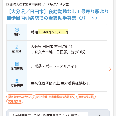
医療法人秋水堂若宮病院
医療法人秋水堂
【大分県／日田市】夜勤勤務なし！最寄り駅より
徒歩圏内◎病院での看護助手募集（パート）
時給
1,040円～1,280円
給料
大分県 日田市 南元町6-41
勤務地
ＪＲ久大本線「日田駅」徒歩10分
非常勤・パート・アルバイト
雇用形態
■初任者研修以上 ■介護職経験必須
応募要件
駅から徒歩10分以内
産休･育休･介護休暇取得実績あり
社会保険完備
交通費支給
大分県日田市に位置する療養病院でのお仕事です。