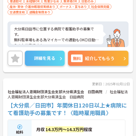
車通勤可
未経験OK
残業少なめ
無資格OK
日勤のみ
産休･育休･介護休暇取得実績あり
ボーナス・賞与あり
社会保険完備
交通費支給
退職金制度あり
大分県日田市に位置する病院で看護助手の募集で
す。
無料駐車場もある為マイカーでの通勤もOK◎日勤の
みのお仕事です！
看護助手のお仕事が初めての人でもチャレンジでき
る職場で、しっかりとしたフォロー体制で、経験に
詳細を見る
無料
紹介してもらう
関わらず安心してスタートできます。また昇給、賞
与があり、さらに各種手当も充実しているのは嬉し
いポイントです◎
こちらの求人にご興味がございましたら面接のポイ
ントもお伝えしますので是非ご応募お待ちしており
更新日：2025年02月12日
ます。
社会福祉法人恩賜財団済生会支部大分県済生会 日田病院
社会福祉法
人恩賜財団済生会支部大分県済生会 日田病院
【大分県／日田市】年間休日120日以上★病院に
て看護助手の募集です！〈臨時雇用職員〉
月収
14.3万円～14.3万円
程度
給料