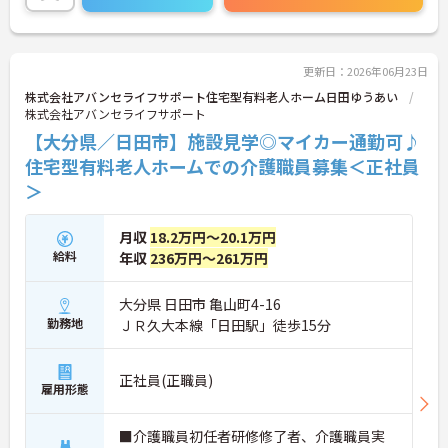
さい！
更新日：2026年06月23日
株式会社アバンセライフサポート住宅型有料老人ホーム日田ゆうあい
株式会社アバンセライフサポート
【大分県／日田市】施設見学◎マイカー通勤可♪
住宅型有料老人ホームでの介護職員募集＜正社員
＞
月収
18.2万円～20.1万円
給料
年収
236万円～261万円
大分県 日田市 亀山町4-16
勤務地
ＪＲ久大本線「日田駅」徒歩15分
正社員(正職員)
雇用形態
■介護職員初任者研修修了者、介護職員実