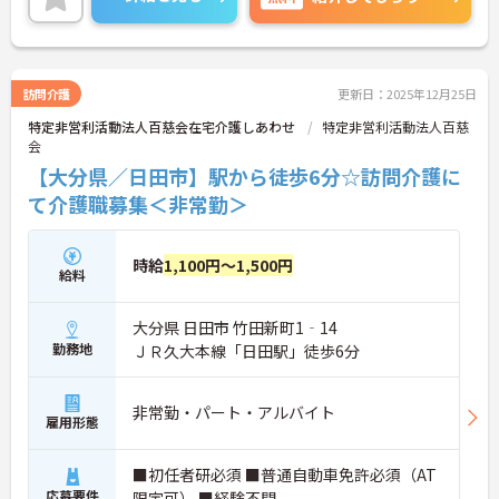
訪問介護
更新日：2025年12月25日
特定非営利活動法人百慈会在宅介護しあわせ
特定非営利活動法人百慈
会
【大分県／日田市】駅から徒歩6分☆訪問介護に
て介護職募集＜非常勤＞
時給
1,100円～1,500円
給料
大分県 日田市 竹田新町1‐14
勤務地
ＪＲ久大本線「日田駅」徒歩6分
非常勤・パート・アルバイト
雇用形態
■初任者研必須 ■普通自動車免許必須（AT
応募要件
限定可） ■経験不問