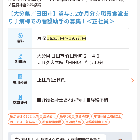
ノ宮脳神経外科病院
【大分県／日田市】賞与3.2か月分☆職員食堂あ
り♪病棟での看護助手の募集！＜正社員＞
月収
16.2万円～19.7万円
給料
大分県 日田市 竹田新町２－４８
勤務地
ＪＲ久大本線「日田駅」徒歩10分
正社員(正職員)
雇用形態
■介護福祉士あれば尚可 ■経験不問
応募要件
駅から徒歩10分以内
車通勤可
新卒OK
無資格OK
年間休日110日以上
ボーナス・賞与あり
社会保険完備
交通費支給
退職金制度あり
大分県日田市に位置する病院にて看護助手の募集で