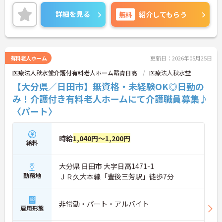
また、マイカー通勤可能で無料駐車場もあるので通
勤らくらくです◎
詳細を見る
無料
紹介してもらう
ご興味のある方には、面接対策ポイントなど、さら
に詳細をご案内しますのでお気軽にご相談くださ
い！
有料老人ホーム
更新日：2026年05月25日
医療法人秋水堂介護付有料老人ホーム蹈青日高
医療法人秋水堂
【大分県／日田市】無資格・未経験OK◎日勤の
み！介護付き有料老人ホームにて介護職員募集♪
〈パート〉
時給
1,040円～1,200円
給料
大分県 日田市 大字日高1471-1
勤務地
ＪＲ久大本線「豊後三芳駅」徒歩7分
非常勤・パート・アルバイト
雇用形態