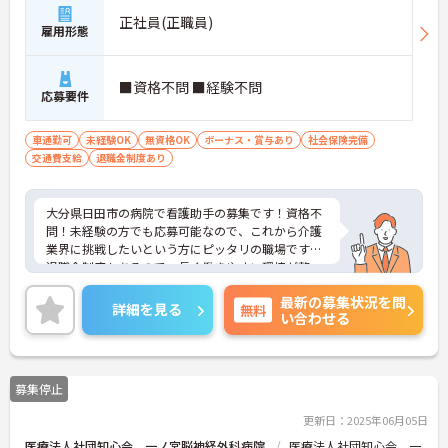
正社員(正職員)
雇用形態
■資格不問 ■経験不問
応募要件
車通勤可
未経験OK
無資格OK
ボーナス・賞与あり
社会保険完備
交通費支給
退職金制度あり
大分県日田市の病院で看護助手の募集です！資格不
問！未経験の方でも応募可能なので、これから介護
業界に挑戦したいという方にピッタリの職場です♪
退職金制度もあるので、長く働きやすい環境が整っ
ています！ご興味のある方は、面接ポイントをお伝
最新の募集状況を問
えしますので、お気軽にご連絡ください。
詳細を見る
無料
い合わせる
募集停止
更新日：2025年06月05日
医療法人社団知心会 一ノ宮脳神経外科病院
医療法人社団知心会 一