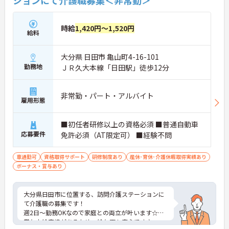
ションにて介護職募集＜非常勤＞
時給
1,420円～1,520円
給料
大分県 日田市 亀山町4-16-101
勤務地
ＪＲ久大本線「日田駅」徒歩12分
非常勤・パート・アルバイト
雇用形態
■初任者研修以上の資格必須 ■普通自動車
応募要件
免許必須（AT限定可） ■経験不問
車通勤可
資格取得サポート
研修制度あり
産休･育休･介護休暇取得実績あり
ボーナス・賞与あり
大分県日田市に位置する、訪問介護ステーションに
て介護職の募集です！
週2日～勤務OKなので家庭との両立が叶います☆
賞与支給実績があるため、給与面も安心です♪