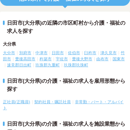
日田市(大分県)の近隣の市区町村から介護・福祉の
求人を探す
大分県
大分市
別府市
中津市
日田市
佐伯市
臼杵市
津久見市
竹
田市
豊後高田市
杵築市
宇佐市
豊後大野市
由布市
国東市
速見郡日出町
玖珠郡九重町
玖珠郡玖珠町
日田市(大分県)の介護・福祉の求人を雇用形態から
探す
正社員(正職員)
契約社員・嘱託社員
非常勤・パート・アルバイ
ト
日田市(大分県)の介護・福祉の求人を施設業態から