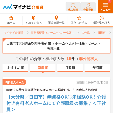
0
0
求人検索
会員登録
メニュー
ホーム
初めての方へ
面談会場一覧
保存した求人
最近見た求人
マイナビ介護職
実務者研修（ホームヘルパー1級）
大分県
日田市
日田市(大分県)の実務者研修（ホームヘルパー1級）
の求人・
転職一覧
16
この条件の介護・福祉求人数
非公開求人
件 ＋
おすすめ順
新着順
月収順
年収順
有料老人ホーム
更新日：2026年07月30日
医療法人秋水堂介護付有料老人ホーム蹈青日高
医療法人秋水堂
【大分県／日田市】無資格OK◎未経験OK！介護
付き有料老人ホームにて介護職員の募集♪＜正社
員＞