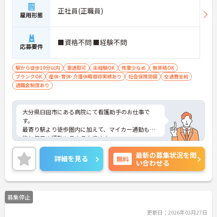
正社員(正職員)
雇用形態
■資格不問 ■経験不問
応募要件
駅から徒歩10分以内
車通勤可
未経験OK
残業少なめ
無資格OK
ブランクOK
産休･育休･介護休暇取得実績あり
社会保険完備
交通費支給
退職金制度あり
大分県日田市にある病院にて看護助手のお仕事で
す。
最寄り駅より徒歩圏内に加えて、マイカー通勤も可
能と毎日の通勤もラクラクです♪
育児休暇あり、社会保険完備、その他にも充実した
最新の募集状況を問
福利厚生で長く勤めていただくための環境が整って
詳細を見る
無料
い合わせる
います！
ご興味がある方は是非一度マイナビまでお問い合わ
せください。さらに詳細などお伝えします！
募集停止
更新日：2026年03月27日