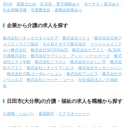
卒OK
残業少なめ
託児所・育児補助あり
ボーナス・賞与あり
社会保険完備
交通費支給
退職金制度あり
企業から介護の求人を探す
株式会社ベネッセスタイルケア
株式会社ツクイ
株式会社日本ア
メニティライフ協会
ＳＯＭＰＯケア株式会社
ソーシャルインク
ルー株式会社
株式会社SOYOKAZE
株式会社ケア２１
ALSOK
介護株式会社
株式会社ケアリッツ・アンド・パートナーズ
株式
会社ニチイ学館
株式会社ソラスト
株式会社やさしい手
株式会
社ケア２１
株式会社ニチイケアパレス
株式会社サンガジャパン
株式会社川島コーポレーション
株式会社アンビス
株式会社サ
ンウェルズ
株式会社スーパー・コート
社会福祉法人ノテ福祉
会
日田市(大分県)の介護・福祉の求人を職種から探す
介護職・ヘルパー
看護助手
ケアマネージャー