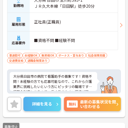
勤務地
ＪＲ久大本線「日田駅」徒歩20分
正社員(正職員)
雇用形態
■資格不問 ■経験不問
応募要件
車通勤可
未経験OK
無資格OK
ボーナス・賞与あり
社会保険完備
交通費支給
退職金制度あり
大分県日田市の病院で看護助手の募集です！資格不
問！未経験の方でも応募可能なので、これから介護
業界に挑戦したいという方にピッタリの職場です♪
退職金制度もあるので、長く働きやすい環境が整っ
ています！ご興味のある方は、面接ポイントをお伝
最新の募集状況を問
えしますので、お気軽にご連絡ください。
詳細を見る
無料
い合わせる
募集停止