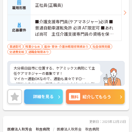
正社員(正職員)
雇用形態
■介護支援専門員(ケアマネジャー)必須 ■
普通自動車運転免許 必須 AT限定可 ■あれ
応募要件
ば尚可 主任介護支援専門員の資格を保有
しているか、介護支援専門員での従事期間
が5年以上 ■必要なPCスキル 介護支援専
車通勤可
残業少なめ
産休･育休･介護休暇取得実績あり
社会保険完備
交通費支給
退職金制度あり
門員の業務が行える程度
大分県日田市に位置する、ケアミックス病院にて主
任ケアマネジャーの募集です！
マイカー通勤OKなので、通勤も楽々です◎
ご興味ある方には、面接のポイントなど、さらに詳
細をお話致しますのでお気軽にご相談ください。
詳細を見る
無料
紹介してもらう
更新日：2025年12月15日
医療法人秋芳会 秋吉病院
医療法人秋芳会 秋吉病院