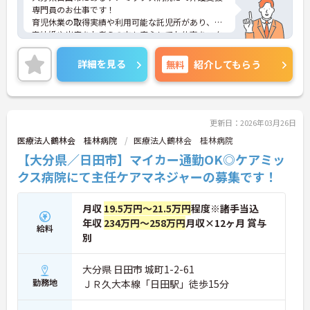
専門員のお仕事です！
育児休業の取得実績や利用可能な託児所があり、将
来結婚や出産をお考えの方も安心してお仕事をスタ
ートできます♪
ご興味がある方は是非一度マイナビまでお問い合わ
詳細を見る
無料
紹介してもらう
せください。さらに詳細などお伝えします！
更新日：2026年03月26日
医療法人鶴林会 桂林病院
医療法人鶴林会 桂林病院
【大分県／日田市】マイカー通勤OK◎ケアミッ
クス病院にて主任ケアマネジャーの募集です！
月収
19.5万円～21.5万円
程度※諸手当込
年収
234万円～258万円
月収×12ヶ月 賞与
給料
別
大分県 日田市 城町1-2-61
勤務地
ＪＲ久大本線「日田駅」徒歩15分