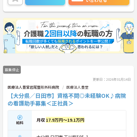
い合わせる
ど、さらに詳細をお話しいたしますのでお気軽にご
相談ください！
募集停止
更新日：2026年01月14日
医療法人豊堂岩尾整形外科病院
医療法人豊堂
【大分県／日田市】資格不問◎未経験OK♪病院
の看護助手募集＜正社員＞
月収
17.9万円～19.1万円
給料
大分県 日田市 玉川町595-1