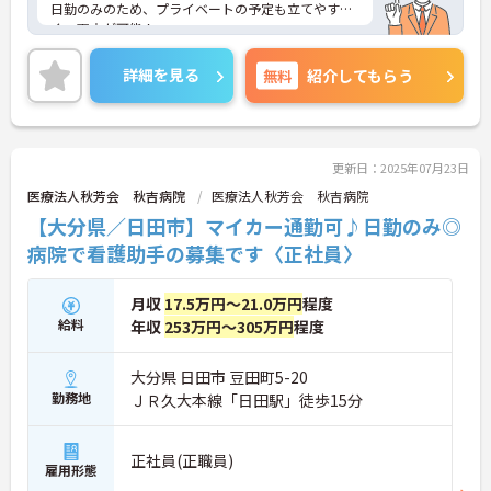
日勤のみのため、プライベートの予定も立てやす
く、両立が可能！
交通費支給有のため、通勤費用の心配も不要！
ご興味のある方はご面接のポイントをお伝えいたし
詳細を見る
無料
紹介してもらう
ますので、お気軽にご相談ください。
更新日：2025年07月23日
医療法人秋芳会 秋吉病院
医療法人秋芳会 秋吉病院
【大分県／日田市】マイカー通勤可♪日勤のみ◎
病院で看護助手の募集です〈正社員〉
月収
17.5万円～21.0万円
程度
給料
年収
253万円～305万円
程度
大分県 日田市 豆田町5-20
勤務地
ＪＲ久大本線「日田駅」徒歩15分
正社員(正職員)
雇用形態