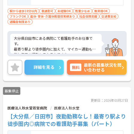
駅から徒歩10分以内
車通勤可
未経験OK
残業少なめ
無資格OK
ブランクOK
産休･育休･介護休暇取得実績あり
社会保険完備
交通費支給
退職金制度あり
大分県日田市にある病院にて看護助手のお仕事で
す。
最寄り駅より徒歩圏内に加えて、マイカー通勤も可
能と毎日の通勤もラクラクです♪
育児休暇あり、社会保険完備、その他にも充実した
最新の募集状況を問
福利厚生で長く勤めていただくための環境が整って
詳細を見る
無料
い合わせる
います！
ご興味がある方は是非一度マイナビまでお問い合わ
せください。さらに詳細などお伝えします！
募集停止
更新日：2026年03月27日
医療法人秋水堂若宮病院
医療法人秋水堂
【大分県／日田市】夜勤勤務なし！最寄り駅より
徒歩圏内◎病院での看護助手募集（パート）