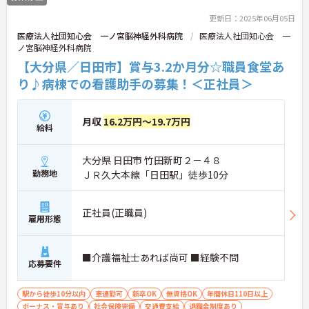
更新日：2025年06月05日
医療法人社団知心会 一ノ宮脳神経外科病院
医療法人社団知心会 一
ノ宮脳神経外科病院
【大分県／日田市】賞与3.2か月分☆職員食堂あ
り♪病棟での看護助手の募集！＜正社員＞
月収
16.2万円～19.7万円
給料
大分県 日田市 竹田新町２－４８
勤務地
ＪＲ久大本線「日田駅」徒歩10分
正社員(正職員)
雇用形態
■介護福祉士あれば尚可 ■経験不問
応募要件
駅から徒歩10分以内
車通勤可
新卒OK
無資格OK
年間休日110日以上
ボーナス・賞与あり
社会保険完備
交通費支給
退職金制度あり