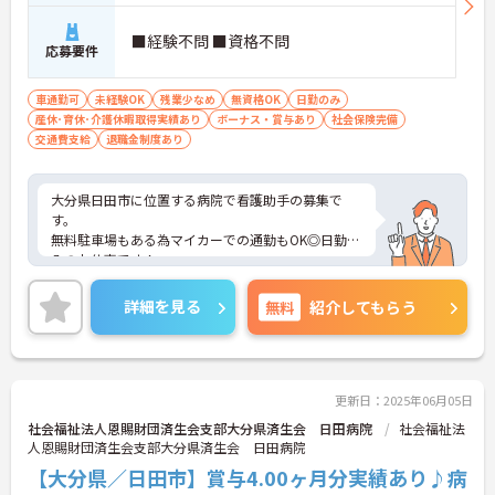
■経験不問 ■資格不問
応募要件
車通勤可
未経験OK
残業少なめ
無資格OK
日勤のみ
産休･育休･介護休暇取得実績あり
ボーナス・賞与あり
社会保険完備
交通費支給
退職金制度あり
大分県日田市に位置する病院で看護助手の募集で
す。
無料駐車場もある為マイカーでの通勤もOK◎日勤の
みのお仕事です！
看護助手のお仕事が初めての人でもチャレンジでき
る職場で、しっかりとしたフォロー体制で、経験に
詳細を見る
無料
紹介してもらう
関わらず安心してスタートできます。また昇給、賞
与があり、さらに各種手当も充実しているのは嬉し
いポイントです◎
こちらの求人にご興味がございましたら面接のポイ
ントもお伝えしますので是非ご応募お待ちしており
更新日：2025年06月05日
ます。
社会福祉法人恩賜財団済生会支部大分県済生会 日田病院
社会福祉法
人恩賜財団済生会支部大分県済生会 日田病院
【大分県／日田市】賞与4.00ヶ月分実績あり♪病