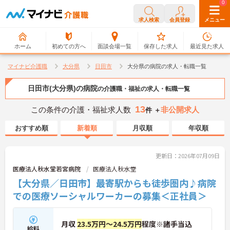
0
0
求人検索
会員登録
メニュー
ホーム
初めての方へ
面談会場一覧
保存した求人
最近見た求人
マイナビ介護職
大分県
日田市
大分県の病院の求人・転職一覧
日田市(大分県)の病院
の介護職・福祉の求人・転職一覧
13
この条件の介護・福祉求人数
非公開求人
件 ＋
おすすめ順
新着順
月収順
年収順
更新日：2026年07月09日
医療法人秋水堂若宮病院
医療法人秋水堂
【大分県／日田市】最寄駅からも徒歩圏内♪病院
での医療ソーシャルワーカーの募集＜正社員＞
月収
23.5万円～24.5万円
程度※諸手当込
給料