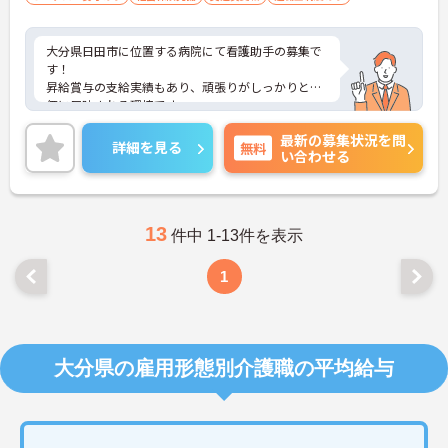
大分県日田市に位置する病院にて看護助手の募集で
す！
昇給賞与の支給実績もあり、頑張りがしっかりと評
価に反映される環境です。
ご興味ある方には、面接対策ポイントなど、さらに
最新の募集状況を問
詳細をお話しいたしますのでお気軽にご相談くださ
詳細を見る
無料
い合わせる
い！
13
件中 1-13件を表示
1
大分県の雇用形態別介護職の平均給与