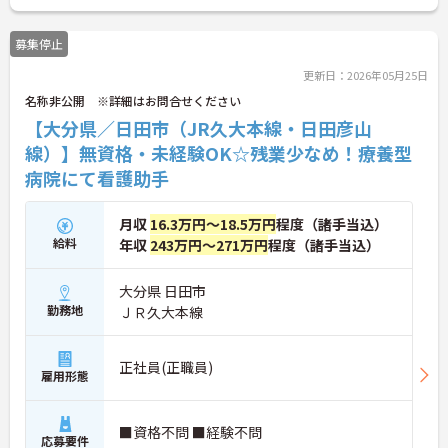
募集停止
更新日：2026年05月25日
名称非公開 ※詳細はお問合せください
【大分県／日田市（JR久大本線・日田彦山
線）】無資格・未経験OK☆残業少なめ！療養型
病院にて看護助手
月収
16.3万円～18.5万円
程度（諸手当込）
給料
年収
243万円～271万円
程度（諸手当込）
大分県 日田市
勤務地
ＪＲ久大本線
正社員(正職員)
雇用形態
■資格不問 ■経験不問
応募要件