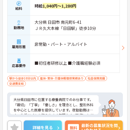
時給
1,040円～1,280円
給料
大分県 日田市 南元町6-41
勤務地
ＪＲ久大本線「日田駅」徒歩10分
非常勤・パート・アルバイト
雇用形態
■初任者研修以上 ■介護職経験必須
応募要件
駅から徒歩10分以内
産休･育休･介護休暇取得実績あり
社会保険完備
交通費支給
大分県日田市に位置する療養病院でのお仕事です。
「親切」「丁寧」「優しさ」を理念とし、整形外科
を中心とした医療を提供しています。夜勤勤務はな
く、生活リズムを整えやすく無理なくご勤務いただ
けます♪最寄り駅より徒歩圏内で通勤の負担も少な
最新の募集状況を問
めです。ご興味のある方には、面接対策ポイントな
詳細を見る
無料