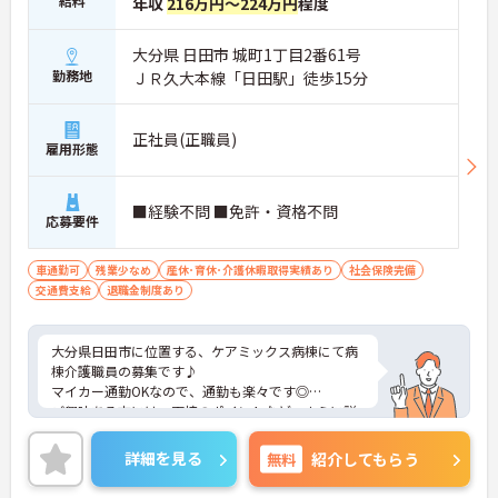
給料
年収
216万円～224万円
程度
大分県 日田市 城町1丁目2番61号
勤務地
ＪＲ久大本線「日田駅」徒歩15分
正社員(正職員)
雇用形態
■経験不問 ■免許・資格不問
応募要件
車通勤可
残業少なめ
産休･育休･介護休暇取得実績あり
社会保険完備
交通費支給
退職金制度あり
大分県日田市に位置する、ケアミックス病棟にて病
棟介護職員の募集です♪
マイカー通勤OKなので、通勤も楽々です◎
ご興味ある方には、面接のポイントなど、さらに詳
細をお話致しますのでお気軽にご相談ください。
詳細を見る
無料
紹介してもらう