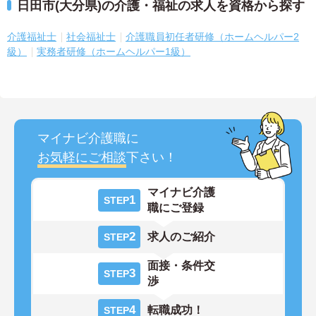
日田市(大分県)の介護・福祉の求人を資格から探す
介護福祉士
社会福祉士
介護職員初任者研修（ホームヘルパー2
級）
実務者研修（ホームヘルパー1級）
マイナビ介護職に
お気軽にご相談
下さい！
マイナビ介護
1
STEP
職にご登録
2
求人のご紹介
STEP
面接・条件交
3
STEP
渉
4
転職成功！
STEP