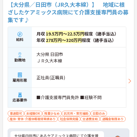
【大分県／日田市（JR久大本線）】 地域に根
ざしたケアミックス病院にて介護支援専門員の募
集です♪
月収
19.5万円～22.5万円
程度（諸手当込）
給料
年収
278万円～320万円
程度（諸手当込）
大分県 日田市
勤務地
ＪＲ久大本線
正社員(正職員)
雇用形態
■介護支援専門員免許 ■経験不問
応募要件
車通勤可
未経験OK
残業少なめ
託児所・育児補助
日勤のみ
産休･育休･介護休暇取得実績あり
社会保険完備
交通費支給
退職金制度あり
大分県日田市にあるケアミックス病院にて介護支援