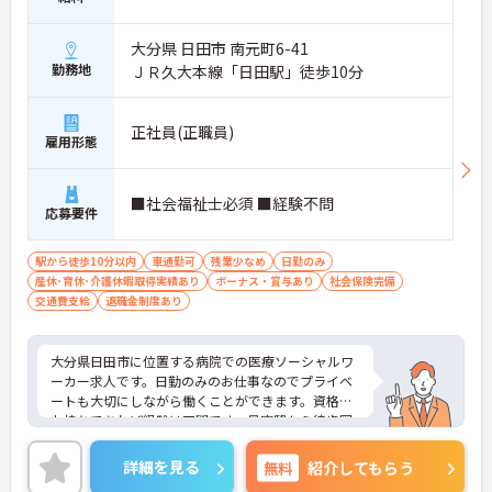
大分県 日田市 南元町6-41
勤務地
ＪＲ久大本線「日田駅」徒歩10分
正社員(正職員)
雇用形態
■社会福祉士必須 ■経験不問
応募要件
駅から徒歩10分以内
車通勤可
残業少なめ
日勤のみ
産休･育休･介護休暇取得実績あり
ボーナス・賞与あり
社会保険完備
交通費支給
退職金制度あり
大分県日田市に位置する病院での医療ソーシャルワ
ーカー求人です。日勤のみのお仕事なのでプライベ
ートも大切にしながら働くことができます。資格を
お持ちであれば経験は不問です。最寄駅から徒歩圏
内！マイカー通勤も可能です。ご興味のある方に
は、面接対策ポイント等、さらに詳細をお話ししま
詳細を見る
無料
紹介してもらう
すのでお気軽にご相談ください！