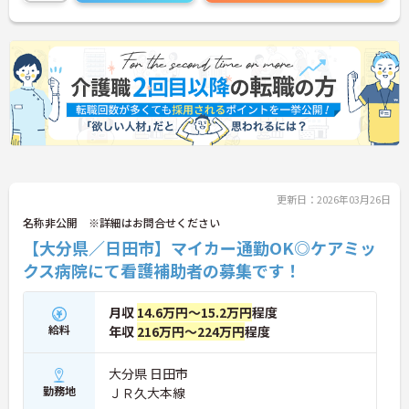
更新日：2026年03月26日
名称非公開 ※詳細はお問合せください
【大分県／日田市】マイカー通勤OK◎ケアミッ
クス病院にて看護補助者の募集です！
月収
14.6万円～15.2万円
程度
給料
年収
216万円～224万円
程度
大分県 日田市
勤務地
ＪＲ久大本線