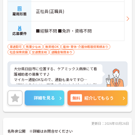
正社員(正職員)
雇用形態
■経験不問 ■免許・資格不問
応募要件
車通勤可
残業少なめ
無資格OK
産休･育休･介護休暇取得実績あり
社会保険完備
交通費支給
退職金制度あり
大分県日田市に位置する、ケアミックス病棟にて看
護補助者の募集です♪
マイカー通勤OKなので、通勤も楽々です◎
ご興味ある方には、面接のポイントなど、さらに詳
細をお話致しますのでお気軽にご相談ください。
詳細を見る
無料
紹介してもらう
更新日：2026年03月26日
名称非公開 ※詳細はお問合せください