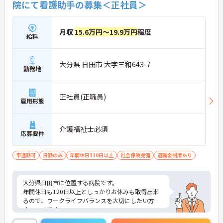
院にて看護助手の募集＜正社員＞
月収
15.6万円～19.9万円
程度
給料
大分県 日田市 大字三和643-7
勤務地
正社員(正職員)
雇用形態
介護福祉士必須
応募要件
車通勤可
日勤のみ
年間休日110日以上
社会保険完備
退職金制度あり
大分県日田市に位置する病院です。
年間休日も120日以上としっかりお休みも取得出来
るので、ワークライフバランスを大切にしたい方に
オススメです。
賞与4.00ヶ月分支給実績もあり、頑張りがしっかり