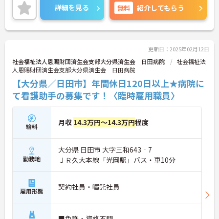
と反映されるのもおすすめしたいポイントのひとつ
詳細を見る
無料
紹介してもらう
です。
ご興味をお持ちの方はお気軽にお問い合わせくださ
い。
更新日：2025年02月12日
社会福祉法人恩賜財団済生会支部大分県済生会 日田病院
社会福祉法
人恩賜財団済生会支部大分県済生会 日田病院
【大分県／日田市】年間休日120日以上★病院に
て看護助手の募集です！〈臨時雇用職員〉
月収
14.3万円～14.3万円
程度
給料
大分県 日田市 大字三和643‐7
勤務地
ＪＲ久大本線「光岡駅」バス・車10分
契約社員・嘱託社員
雇用形態
■免許・資格不問