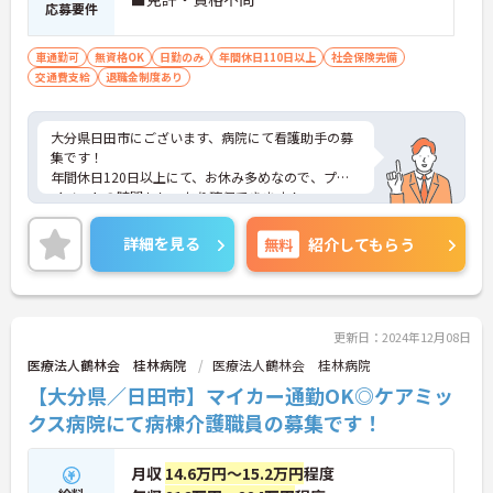
応募要件
車通勤可
無資格OK
日勤のみ
年間休日110日以上
社会保険完備
交通費支給
退職金制度あり
大分県日田市にございます、病院にて看護助手の募
集です！
年間休日120日以上にて、お休み多めなので、プラ
イベートの時間もしっかり確保できます！
また、マイカー通勤OKなので、通勤も楽々です◎
ご興味のある方は、マイナビ介護職までお問い合わ
詳細を見る
無料
紹介してもらう
せください。
更新日：2024年12月08日
医療法人鶴林会 桂林病院
医療法人鶴林会 桂林病院
【大分県／日田市】マイカー通勤OK◎ケアミッ
クス病院にて病棟介護職員の募集です！
月収
14.6万円～15.2万円
程度