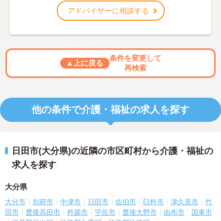
アドバイザーに相談する
条件を変更して
▲上に戻る
再検索
他の条件で介護・福祉の求人を探す
日田市(大分県)の近隣の市区町村から介護・福祉の
求人を探す
大分県
大分市
別府市
中津市
日田市
佐伯市
臼杵市
津久見市
竹
田市
豊後高田市
杵築市
宇佐市
豊後大野市
由布市
国東市