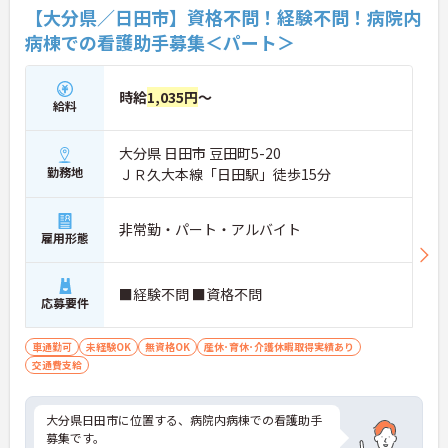
【大分県／日田市】資格不問！経験不問！病院内
病棟での看護助手募集＜パート＞
時給
1,035円
～
給料
大分県 日田市 豆田町5-20
勤務地
ＪＲ久大本線「日田駅」徒歩15分
非常勤・パート・アルバイト
雇用形態
■経験不問 ■資格不問
応募要件
車通勤可
未経験OK
無資格OK
産休･育休･介護休暇取得実績あり
交通費支給
大分県日田市に位置する、病院内病棟での看護助手
募集です。