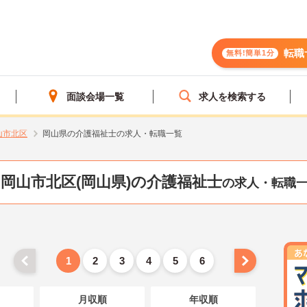
転職
無料!簡単1分
面談会場一覧
求人を検索する
山市北区
岡山県の介護福祉士の求人・転職一覧
岡山市北区(岡山県)の介護福祉士
の求人・転職
1
2
3
4
5
6
月収順
年収順