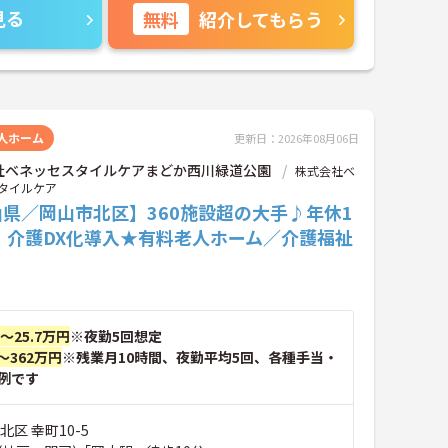
見る
無料
紹介してもらう
人ホーム
更新日：2026年08月06日
社ベネッセスタイルケアまどか西川緑道公園
株式会社ベ
タイルケア
県／岡山市北区】360施設超の大手♪年休1
！介護DX化導入★有料老人ホーム／介護福祉
円～25.7万円
※夜勤5回想定
～362万円
※残業月10時間、夜勤平均5回、各種手当・
例です
北区 幸町10-5