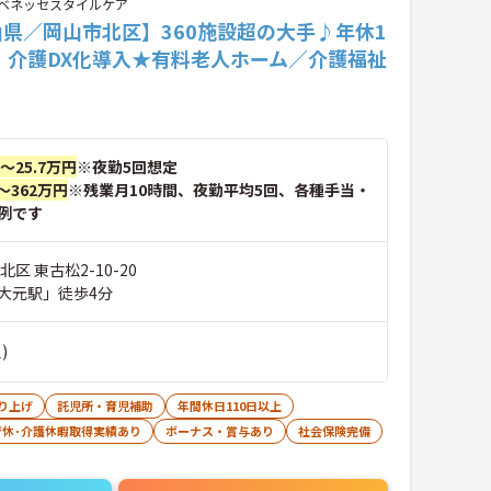
ベネッセスタイルケア
県／岡山市北区】360施設超の大手♪年休1
！介護DX化導入★有料老人ホーム／介護福祉
円～25.7万円
※夜勤5回想定
～362万円
※残業月10時間、夜勤平均5回、各種手当・
例です
区 東古松2-10-20
大元駅」徒歩4分
)
り上げ
託児所・育児補助
年間休日110日以上
育休･介護休暇取得実績あり
ボーナス・賞与あり
社会保険完備