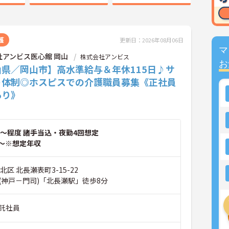
護
更新日：2026年08月06日
マ
社アンビス医心館 岡山
株式会社アンビス
お
山県／岡山市】高水準給与＆年休115日♪サ
ト体制◎ホスピスでの介護職員募集《正社員
あり》
～程度 諸手当込・夜勤4回想定
～※想定年収
北区 北長瀬表町3-15-22
(神戸－門司)「北長瀬駅」徒歩8分
託社員