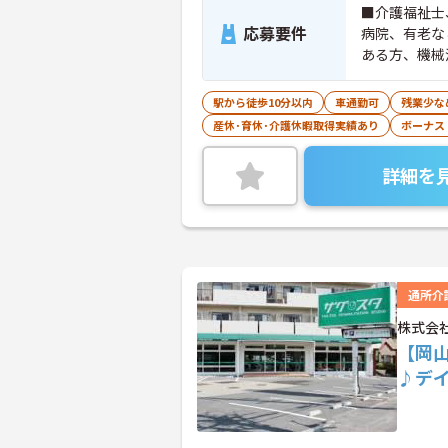
■介護福祉士
応募要件
病院、有老な
ある方、機械
駅から徒歩10分以内
車通勤可
残業少な
産休･育休･介護休暇取得実績あり
ボーナス
詳細を
通所介
株式会
【岡
♪デ