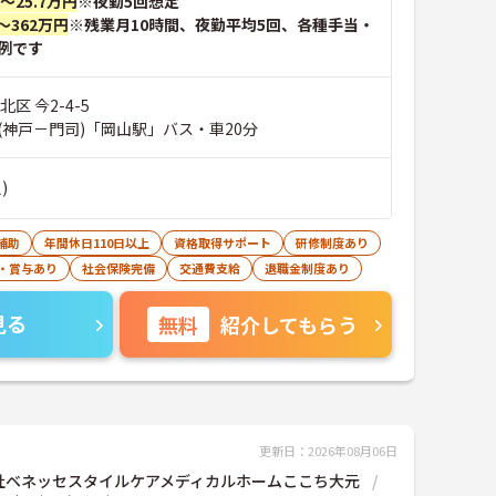
円～25.7万円
※夜勤5回想定
～362万円
※残業月10時間、夜勤平均5回、各種手当・
例です
区 今2-4-5
(神戸－門司)「岡山駅」バス・車20分
)
補助
年間休日110日以上
資格取得サポート
研修制度あり
・賞与あり
社会保険完備
交通費支給
退職金制度あり
見る
無料
紹介してもらう
更新日：2026年08月06日
社ベネッセスタイルケアメディカルホームここち大元