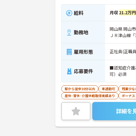
給料
月収
21.2万
岡山県 岡山市北
勤務地
ＪＲ津山線「
雇用形態
正社員(正職員
■認知症介護
応募要件
可）必須
駅から徒歩10分以内
車通勤可
残業少な
産休･育休･介護休暇取得実績あり
ボーナス
詳細を