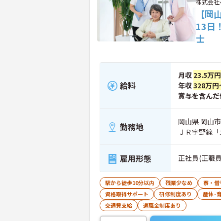
株式会社
【岡山
13日
士
月収
23.5万
給料
年収
328万円
賞与を含んだ
岡山県 岡山市北
勤務地
ＪＲ宇野線「
雇用形態
正社員(正職員
駅から徒歩10分以内
残業少なめ
寮・借
資格取得サポート
研修制度あり
産休･
交通費支給
退職金制度あり