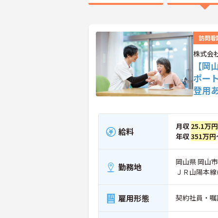
訪問看
株式会
【岡
ポー
登用
月収
25.1万円
給料
年収
351万円
岡山県 岡山市
勤務地
ＪＲ山陽本線
雇用形態
契約社員・嘱