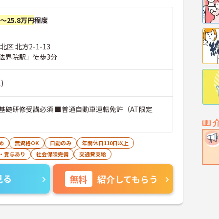
円～25.8万円
程度
区 北方2-1-13
法界院駅」徒歩3分
)
基礎研修受講必須 ■普通自動車運転免許（AT限定
め
無資格OK
日勤のみ
年間休日110日以上
・賞与あり
社会保険完備
交通費支給
見る
無料
紹介してもらう