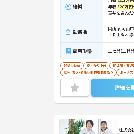
月収
23.5万
給料
年収
328万円
賞与を含んだ
岡山県 岡山市北
勤務地
ＪＲ山陽本線
雇用形態
正社員(正職員
残業少なめ
寮・借り上げ
託児所・育児
産休･育休･介護休暇取得実績あり
ボーナス
詳細を
株式会