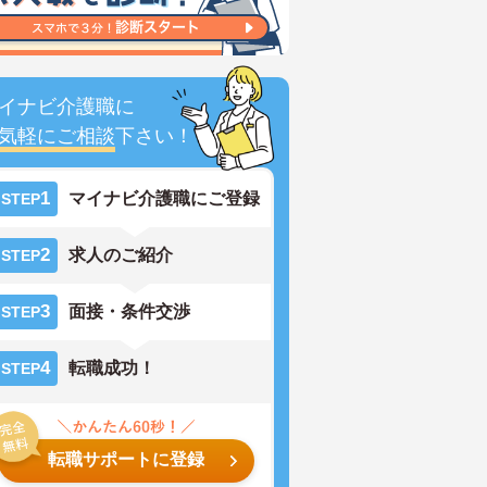
イナビ介護職に
気軽にご相談
下さい！
1
マイナビ介護職にご登録
STEP
2
求人のご紹介
STEP
3
面接・条件交渉
STEP
4
転職成功！
STEP
転職サポートに登録