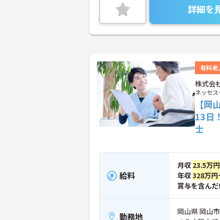
詳細を
有料老
株式会
ネッセス
【岡山
13日
士
月収
23.5万
給料
年収
328万円
賞与を含んだ
岡山県 岡山市
勤務地