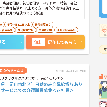
、実務者研修、初任者研修 いずれか ※特養、老健、
どの実務経験1年以上ある方 ※身体介護の経験年以上
浴の使用の経験のある方歓迎
め
年間休日110日以上
研修制度あり
・賞与あり
社会保険完備
交通費支給
退職金制度あり
見る
無料
紹介してもらう
護（デイサービス）
更新日：2026年08月06日
社ザグザグザグスタ北方
株式会社ザグザグ
山県／岡山市北区】日勤のみ◎昇給賞与あり
イサービスでの介護職員募集＜正社員＞