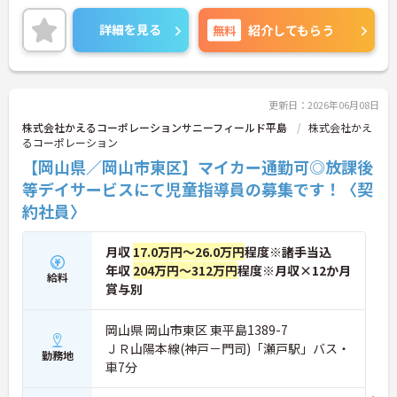
昇給制度あり！頑張りをしっかりと評価しているの
で、モチベーションを保ちやすい環境です◎
詳細を見る
無料
紹介してもらう
ご興味のある方は、マイナビ介護職までお問い合わ
せください。
更新日：2026年06月08日
株式会社かえるコーポレーションサニーフィールド平島
株式会社かえ
るコーポレーション
【岡山県／岡山市東区】マイカー通勤可◎放課後
等デイサービスにて児童指導員の募集です！〈契
約社員〉
月収
17.0万円～26.0万円
程度※諸手当込
年収
204万円～312万円
程度※月収×12か月
給料
賞与別
岡山県 岡山市東区 東平島1389-7
ＪＲ山陽本線(神戸－門司)「瀬戸駅」バス・
勤務地
車7分