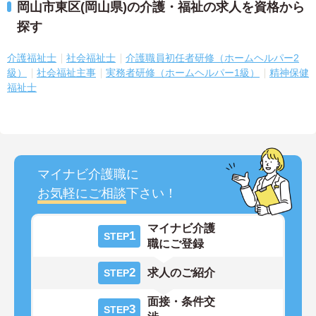
岡山市東区(岡山県)の介護・福祉の求人を資格から
探す
介護福祉士
社会福祉士
介護職員初任者研修（ホームヘルパー2
級）
社会福祉主事
実務者研修（ホームヘルパー1級）
精神保健
福祉士
マイナビ介護職に
お気軽にご相談
下さい！
マイナビ介護
1
STEP
職にご登録
2
求人のご紹介
STEP
面接・条件交
3
STEP