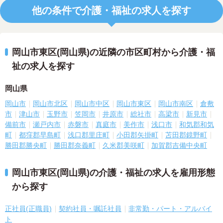
他の条件で介護・福祉の求人を探す
岡山市東区(岡山県)の近隣の市区町村から介護・福
祉の求人を探す
岡山県
岡山市
岡山市北区
岡山市中区
岡山市東区
岡山市南区
倉敷
市
津山市
玉野市
笠岡市
井原市
総社市
高梁市
新見市
備前市
瀬戸内市
赤磐市
真庭市
美作市
浅口市
和気郡和気
町
都窪郡早島町
浅口郡里庄町
小田郡矢掛町
苫田郡鏡野町
勝田郡勝央町
勝田郡奈義町
久米郡美咲町
加賀郡吉備中央町
岡山市東区(岡山県)の介護・福祉の求人を雇用形態
から探す
正社員(正職員)
契約社員・嘱託社員
非常勤・パート・アルバイ
ト