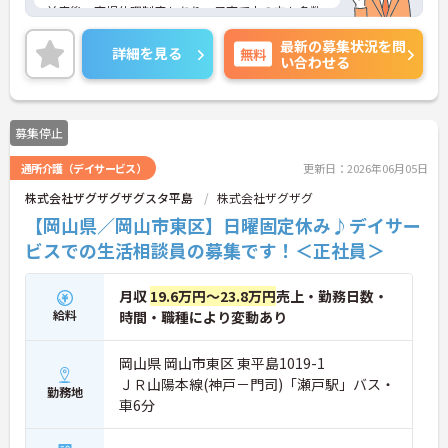
前産後・育児休暇制度もあり、子育て中の方も多数
活躍中で、ワークライフバランスを大切にしながら
最新の募集状況を問
働ける環境が整っています。研修制度や外部勉強会
詳細を見る
無料
い合わせる
の受講支援もあり、スキルアップもしっかりサポー
ト。将来的には管理者やエリアマネージャーへのキ
ャリアアップも目指せます。20代から60代まで幅広
い年代のスタッフが活躍しており、和やかな雰囲気
募集停止
の職場です。介護経験を活かしたい方、福祉の資格
をお持ちの方、安定した法人でキャリアを築きたい
通所介護（デイサービス）
更新日：2026年06月05日
方におすすめです。
株式会社ザグザグザグスタ平島
株式会社ザグザグ
★おすすめPOINT★
【岡山県／岡山市東区】日曜固定休み♪デイサー
・生活支援員からスタートし、サービス管理責任者
やエリアマネージャーへと続く明確なステップアッ
ビスでの生活相談員の募集です！＜正社員＞
プの道筋が用意されています。急成長中の企業であ
るためポストも豊富にあり、専門性を高めながらマ
月収
19.6万円～23.8万円
売上・勤務日数・
ネジメント職への挑戦も視野に入れていただけま
給料
時間・職種により変動あり
す。
・年間休日114日、残業月平均10時間程度という就
業環境に加え、産前産後休暇や育児休暇制度がしっ
岡山県 岡山市東区 東平島1019-1
かりと整備されています。オンとオフの切り替えを
ＪＲ山陽本線(神戸－門司)「瀬戸駅」バス・
明確にし、心身ともに充実した状態で長くご活躍い
勤務地
車6分
ただけます。
・グループホーム一棟あたりの入居者様20名定員を
常時2～4名のスタッフで支援、国基準を上回る人員