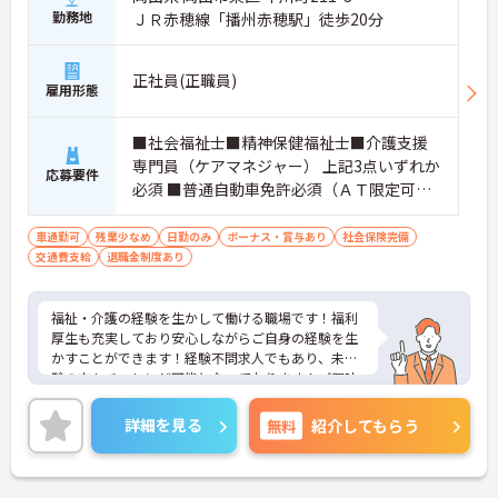
勤務地
ＪＲ赤穂線「播州赤穂駅」徒歩20分
正社員(正職員)
雇用形態
■社会福祉士■精神保健福祉士■介護支援
専門員（ケアマネジャー） 上記3点いずれか
応募要件
必須 ■普通自動車免許必須（ＡＴ限定可）
■経験不問
車通勤可
残業少なめ
日勤のみ
ボーナス・賞与あり
社会保険完備
交通費支給
退職金制度あり
福祉・介護の経験を生かして働ける職場です！福利
厚生も充実しており安心しながらご自身の経験を生
かすことができます！経験不問求人でもあり、未経
験の方もチャレンジ可能となっております！ご興味
のある方はご面接のポイントをお伝えしますので、
ご気軽にお問い合わせください。
詳細を見る
無料
紹介してもらう