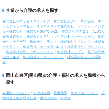
企業から介護の求人を探す
株式会社ベネッセスタイルケア
株式会社ツクイ
株式会社日本ア
メニティライフ協会
ＳＯＭＰＯケア株式会社
ソーシャルインク
ルー株式会社
株式会社SOYOKAZE
株式会社ケア２１
ALSOK
介護株式会社
株式会社ケアリッツ・アンド・パートナーズ
株式
会社ニチイ学館
株式会社ソラスト
株式会社やさしい手
株式会
社ケア２１
株式会社ニチイケアパレス
株式会社サンガジャパン
株式会社川島コーポレーション
株式会社アンビス
株式会社サ
ンウェルズ
株式会社スーパー・コート
社会福祉法人ノテ福祉
会
岡山市東区(岡山県)の介護・福祉の求人を職種から
探す
介護職・ヘルパー
生活相談員
看護助手
ケアマネージャー
児
童発達支援管理責任者
生活支援員
管理者