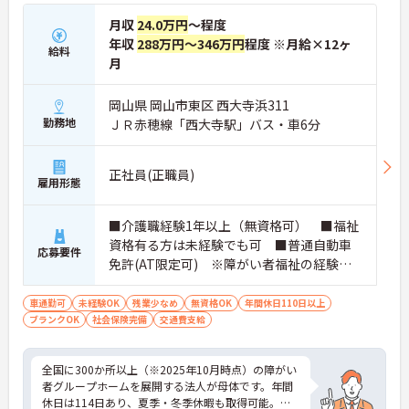
月収
24.0万円
～程度
年収
288万円～346万円
程度 ※月給×12ヶ
給料
月
岡山県 岡山市東区 西大寺浜311
勤務地
ＪＲ赤穂線「西大寺駅」バス・車6分
正社員(正職員)
雇用形態
■介護職経験1年以上（無資格可） ■福祉
資格有る方は未経験でも可 ■普通自動車
応募要件
免許(AT限定可) ※障がい者福祉の経験は
不問です。※初任者研修資格 ヘルパー2級以
上の方、実務経験2年以上の方、障がい者福
車通勤可
未経験OK
残業少なめ
無資格OK
年間休日110日以上
ブランクOK
社会保険完備
祉に関する経験をお持ちの方大歓迎
交通費支給
全国に300か所以上（※2025年10月時点）の障がい
者グループホームを展開する法人が母体です。年間
休日は114日あり、夏季・冬季休暇も取得可能。産