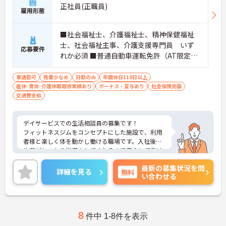
正社員(正職員)
配置や夜間複数名体制が敷かれているため、業務に
雇用形態
追われることなくご利用者様のペースに合わせたサ
ポートが可能です。施設も専用設計で働きやすく、
ご自身の理想とする福祉を実践できる環境が整って
■社会福祉士、介護福祉士、精神保健福祉
います。
士、社会福祉主事、介護支援専門員 いず
応募要件
れか必須 ■普通自動車運転免許（AT限定
可）必須
車通勤可
残業少なめ
日勤のみ
年間休日110日以上
産休･育休･介護休暇取得実績あり
ボーナス・賞与あり
社会保険完備
交通費支給
デイサービスでの生活相談員の募集です！
フィットネスジムをコンセプトにした施設で、利用
者様と楽しく体を動かし働ける職場です。入社後は
先輩がしっかり指導をしてくれるので安心して働け
ます！企業で多数展開しているドラッグストアにて
最新の募集状況を問
使える、社員割引購入制度があるのも嬉しいポイン
詳細を見る
無料
い合わせる
トです♪
ご興味のある方は面接ポイントをお伝えしますの
で、お気軽にご連絡ください。
8
件中 1-8件を表示