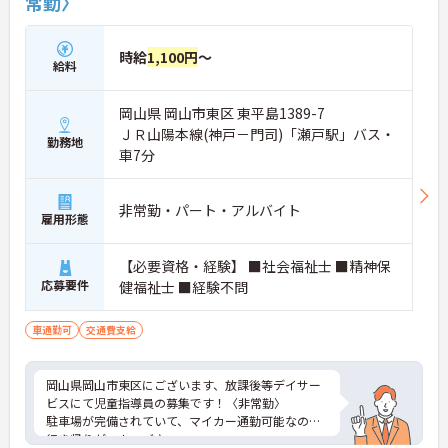
常勤〉
時給
1,100円
～
給料
岡山県 岡山市東区 東平島1389-7
ＪＲ山陽本線(神戸－門司)「瀬戸駅」バス・
勤務地
車7分
非常勤・パート・アルバイト
雇用形態
【必要資格・経験】 ■社会福祉士 ■精神保
応募要件
健福祉士 ■経験不問
車通勤可
交通費支給
岡山県岡山市東区にございます、放課後等デイサー
ビスにて児童指導員の募集です！〈非常勤〉
駐車場が完備されていて、マイカー通勤可能なので
行き帰りがスムーズ♪