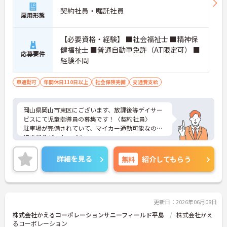
契約社員・嘱託社員
雇用形態
【必要資格・経験】 ■社会福祉士 ■精神保
健福祉士 ■普通自動車免許（AT限定可） ■
応募要件
経験不問
車通勤可
年間休日110日以上
社会保険完備
交通費支給
岡山県岡山市東区にございます、放課後等デイサー
ビスにて児童指導員の募集です！〈契約社員〉
駐車場が完備されていて、マイカー通勤可能なので
行き帰りがスムーズ♪
賞与・昇給制度あり！頑張りをしっかりと評価して
いるので、モチベーションを保ちやすい環境です◎
詳細を見る
無料
紹介してもらう
ご興味のある方は、マイナビ介護職までお問い合わ
せください。
更新日：2026年06月08日
株式会社かえるコーポレーションサニーフィールド平島
株式会社かえ
るコーポレーション