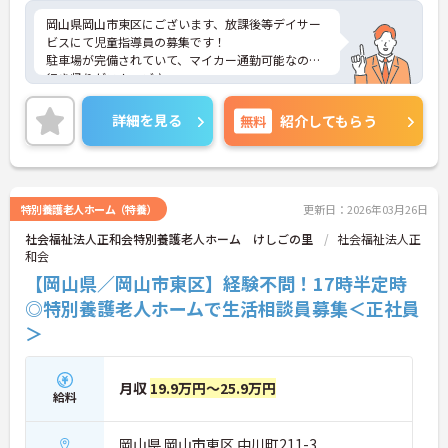
岡山県岡山市東区にございます、放課後等デイサー
ビスにて児童指導員の募集です！
駐車場が完備されていて、マイカー通勤可能なので
行き帰りがスムーズ♪
賞与・昇給制度あり！頑張りをしっかりと評価して
いるので、モチベーションを保ちやすい環境です◎
詳細を見る
無料
紹介してもらう
ご興味のある方は、マイナビ介護職までお問い合わ
せください。
特別養護老人ホーム（特養）
更新日：2026年03月26日
社会福祉法人正和会特別養護老人ホーム けしごの里
社会福祉法人正
和会
【岡山県／岡山市東区】経験不問！17時半定時
◎特別養護老人ホームで生活相談員募集＜正社員
＞
月収
19.9万円～25.9万円
給料
岡山県 岡山市東区 中川町211-3