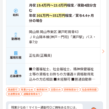
月収
19.4万円～23.0万円
程度／夜勤4回分含
む
給料
年収
301万円～352万円
程度／賞与4.4ヶ月
分の場合
岡山県 岡山市東区 瀬戸町肩脊43
ＪＲ山陽本線(神戸－門司)「瀬戸駅」バス・
勤務地
車7分
正社員(正職員)
雇用形態
■介護福祉士、社会福祉士、精神保健福祉
士等の資格をお持ちの方優遇※資格取得見
応募要件
込みの方応相談 ■未経験可 ■普通自動車運
転免許（AT限定可）
車通勤可
残業少なめ
無資格OK
日勤のみ
研修制度あり
社会保険完備
交通費支給
退職金制度あり
残業少なめ！マイカー通勤可◎ご興味ある方には、