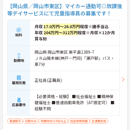
【岡山県／岡山市東区】マイカー通勤可◎放課後
等デイサービスにて児童指導員の募集です！
月収
17.0万円～26.0万円
程度※諸手当込
年収
204万円～312万円
程度※月収×12か月
給料
賞与別
岡山県 岡山市東区 東平島1389-7
ＪＲ山陽本線(神戸－門司)「瀬戸駅」バス・
勤務地
車7分
正社員(正職員)
雇用形態
【必要資格・経験】 ■社会福祉士 ■精神保
健福祉士 ■普通自動車免許（AT限定可） ■
応募要件
経験不問
車通勤可
日勤のみ
年間休日110日以上
社会保険完備
交通費支給