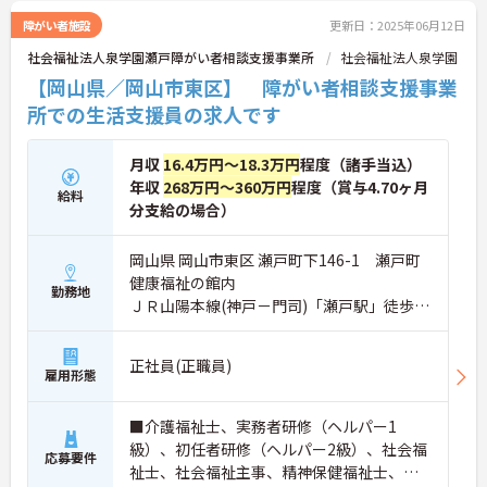
障がい者施設
更新日：2025年06月12日
社会福祉法人泉学園瀬戸障がい者相談支援事業所
社会福祉法人泉学園
【岡山県／岡山市東区】 障がい者相談支援事業
所での生活支援員の求人です
月収
16.4万円～18.3万円
程度（諸手当込）
年収
268万円～360万円
程度（賞与4.70ヶ月
給料
分支給の場合）
岡山県 岡山市東区 瀬戸町下146-1 瀬戸町
健康福祉の館内
勤務地
ＪＲ山陽本線(神戸－門司)「瀬戸駅」徒歩7
分
正社員(正職員)
雇用形態
■介護福祉士、実務者研修（ヘルパー1
級）、初任者研修（ヘルパー2級）、社会福
応募要件
祉士、社会福祉主事、精神保健福祉士、の