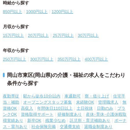
時給から探す
850円以上
1000円以上
1200円以上
月収から探す
15万円以上
20万円以上
25万円以上
30万円以上
年収から探す
250万円以上
300万円以上
350万円以上
400万円以上
岡山市東区(岡山県)の介護・福祉の求人をこだわり
条件から探す
夜勤専従
駅から徒歩10分以内
車通勤可
寮・借り上げ
住宅手
当・補助
オープニングスタッフ募集
未経験OK
管理職求人
無
資格OK
高収入
年間休日110日以上
土日祝休
日勤のみ
ブラ
ンクOK
資格取得サポート
研修制度あり
産休･育休･介護休暇取
得実績あり
新卒OK
残業少なめ
託児所・育児補助あり
ボーナ
ス・賞与あり
社会保険完備
交通費支給
退職金制度あり