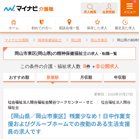
0
0
求人検索
会員登録
メニュー
ホーム
初めての方へ
面談会場一覧
保存した求人
最近見た求人
マイナビ介護職
精神保健福祉士
岡山県
岡山市東区
岡山県の精神
岡山市東区(岡山県)の精神保健福祉士
の求人・転職一覧
8
この条件の介護・福祉求人数
非公開求人
件 ＋
おすすめ順
新着順
月収順
年収順
更新日：2026年07月27日
社会福祉法人閑谷福祉会閑谷ワークセンター・せと
社会福祉法人閑谷
福祉会
【岡山県／岡山市東区】残業少なめ！日中作業支
援およびグループホームでの夜勤のある生活支援
員の求人です