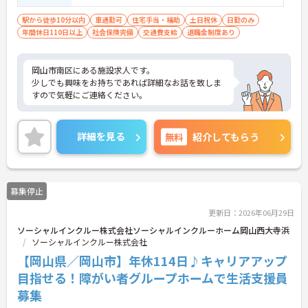
いずれか ■普通自動車運転免許（AT限定
可）
駅から徒歩10分以内
車通勤可
住宅手当・補助
土日祝休
日勤のみ
年間休日110日以上
社会保険完備
交通費支給
退職金制度あり
岡山市南区にある施設求人です。
少しでも興味をお持ちであれば詳細なお話を致しま
すので気軽にご連絡ください。
詳細を見る
無料
紹介してもらう
募集停止
更新日：2026年06月29日
ソーシャルインクルー株式会社ソーシャルインクルーホーム岡山西大寺浜
ソーシャルインクルー株式会社
【岡山県／岡山市】年休114日♪キャリアアップ
目指せる！障がい者グループホームで生活支援員
募集