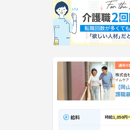
通所介
株式会
イムケア
【岡
護職
給料
時給
1,050円