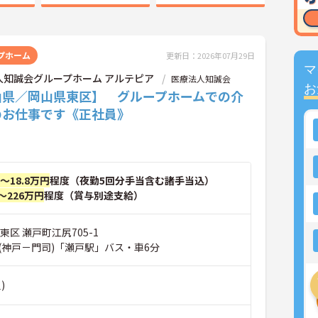
プホーム
更新日：2026年07月29日
マ
人知誠会グループホーム アルテピア
医療法人知誠会
お
山県／岡山県東区】 グループホームでの介
のお仕事です《正社員》
円～18.8万円
程度（夜勤5回分手当含む諸手当込）
～226万円
程度（賞与別途支給）
東区 瀬戸町江尻705-1
(神戸－門司)「瀬戸駅」バス・車6分
)