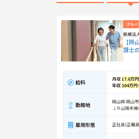
グルー
医療法
【岡
護士
月収
17.0万
給料
年収
204万円
岡山県 岡山市
勤務地
ＪＲ山陽本線
雇用形態
正社員(正職員