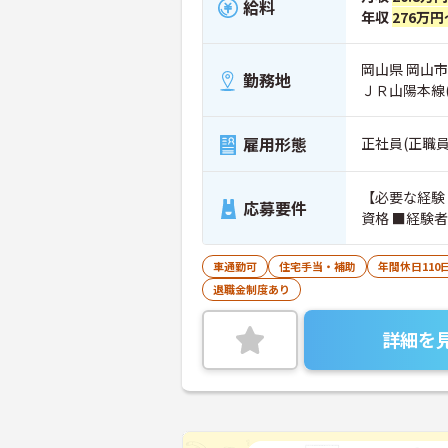
給料
年収
276万円
岡山県 岡山市
勤務地
ＪＲ山陽本線
雇用形態
正社員(正職員
【必要な経験
応募要件
資格 ■経験
車通勤可
住宅手当・補助
年間休日110
退職金制度あり
詳細を