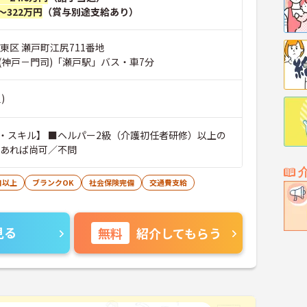
～322万円
（賞与別途支給あり）
東区 瀬戸町江尻711番地
(神戸－門司)「瀬戸駅」バス・車7分
)
・スキル】 ■ヘルパー2級（介護初任者研修）以上の
者あれば尚可／不問
日以上
ブランクOK
社会保険完備
交通費支給
見る
無料
紹介してもらう