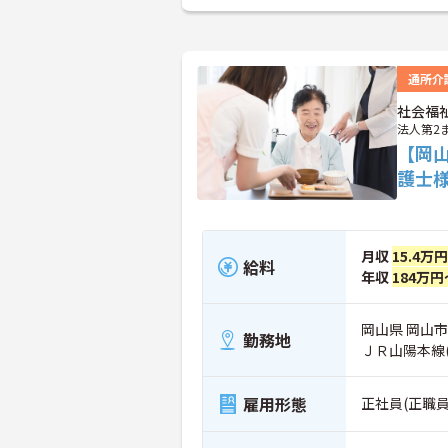
通所介
社会福
法人第2
【岡
護士
月収
15.4万
給料
年収
184万円
岡山県 岡山市
勤務地
ＪＲ山陽本線(
雇用形態
正社員(正職員