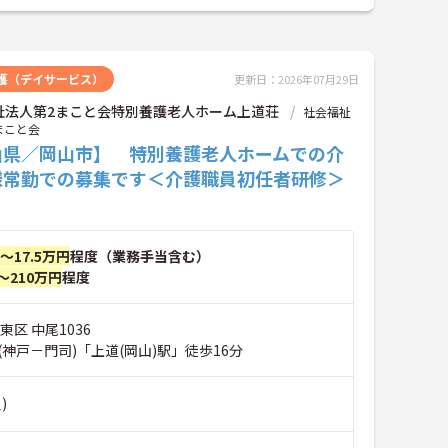
護（デイサービス）
更新日：2026年07月29日
祉法人第2まこと会特別養護老人ホーム上道荘
社会福祉
まこと会
山県／岡山市】 特別養護老人ホームでの介
様常勤での募集です＜介護職員初任者研修＞
円～17.5万円
程度（業務手当含む）
～210万円
程度
東区 中尾1036
神戸－門司)「上道(岡山)駅」徒歩16分
)