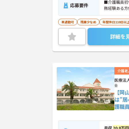
■介護職員初
応募要件
務経験ある方
車通勤可
残業少なめ
年間休日110日以
詳細を
介護老
医療法
会
【岡
は”
護職
月収
20.8万