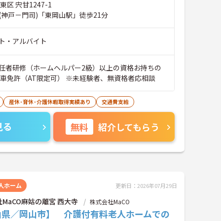
区 宍甘1247-1
(神戸－門司)「東岡山駅」徒歩21分
ト・アルバイト
任者研修（ホームヘルパー2級）以上の資格お持ちの
方 ■普通自動車免許（AT限定可） ※未経験者、無資格者応相談
産休･育休･介護休暇取得実績あり
交通費支給
見る
無料
紹介してもらう
人ホーム
更新日：2026年07月29日
MaCO麻姑の離宮 西大寺
株式会社MaCO
山県／岡山市】 介護付有料老人ホームでの