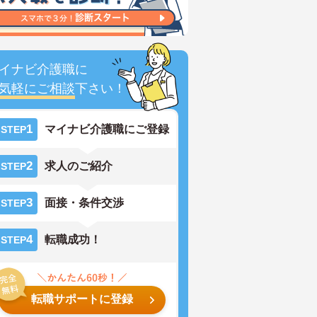
イナビ介護職に
気軽にご相談
下さい！
1
マイナビ介護職にご登録
STEP
2
求人のご紹介
STEP
3
面接・条件交渉
STEP
4
転職成功！
STEP
転職サポートに登録