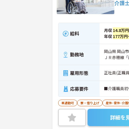
介護
月収
14.8万
給料
年収
177万円
岡山県 岡山市
勤務地
ＪＲ赤穂線「
雇用形態
正社員(正職員
応募要件
■介護職員初
車通勤可
寮・借り上げ
産休･育休･介
詳細を