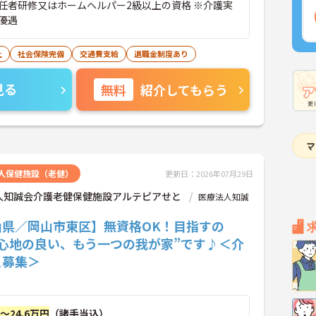
任者研修又はホームヘルパー2級以上の資格 ※介護実
優遇
上
社会保険完備
交通費支給
退職金制度あり
見る
無料
紹介してもらう
人保健施設（老健）
更新日：2026年07月29日
人知誠会介護老健保健施設アルテピアせと
医療法人知誠
山県／岡山市東区】無資格OK！目指すの
居心地の良い、もう一つの我が家”です♪＜介
員募集＞
円～24.6万円
（諸手当込）