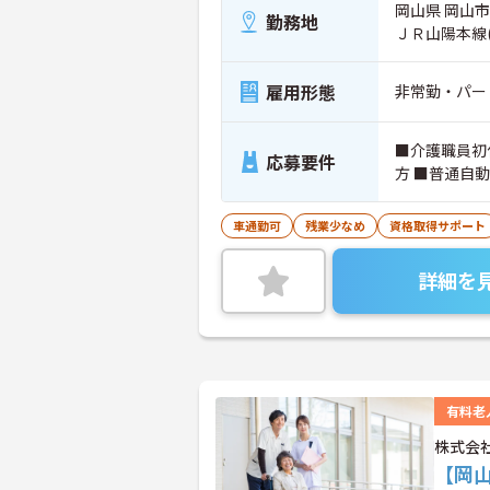
岡山県 岡山市東
勤務地
ＪＲ山陽本線
雇用形態
非常勤・パー
■介護職員初
応募要件
車通勤可
残業少なめ
資格取得サポート
詳細を
有料老
株式会社
【岡