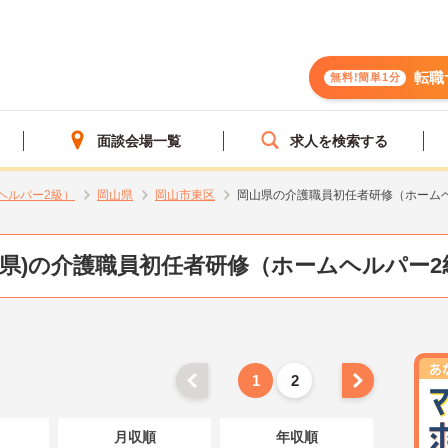
転職
無料!簡単1分
面談会場一覧
求人を検索する
ヘルパー2級）
岡山県
岡山市東区
岡山県の介護職員初任者研修（ホーム
山県)の介護職員初任者研修（ホームヘルパー2
1
2
月収順
年収順