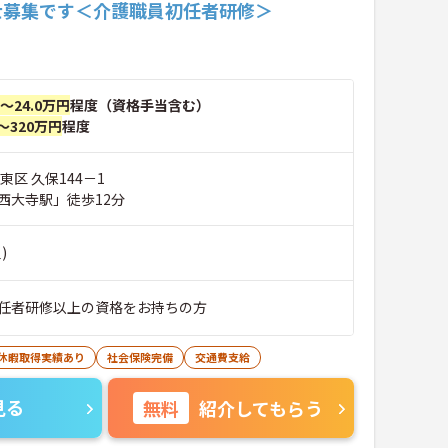
士募集です＜介護職員初任者研修＞
円～24.0万円
程度（資格手当含む）
～320万円
程度
東区 久保144－1
西大寺駅」徒歩12分
)
任者研修以上の資格をお持ちの方
護休暇取得実績あり
社会保険完備
交通費支給
見る
無料
紹介してもらう