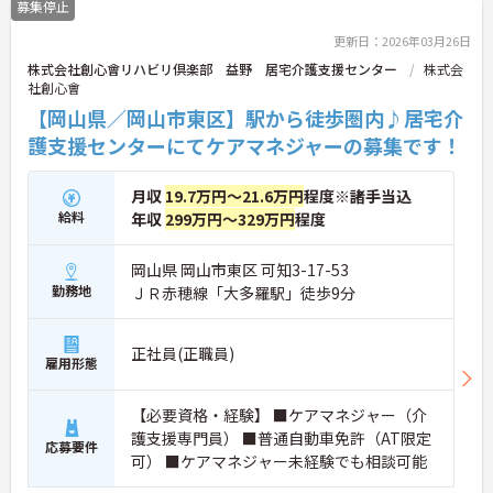
募集停止
更新日：2026年03月26日
株式会社創心會リハビリ倶楽部 益野 居宅介護支援センター
株式会
社創心會
【岡山県／岡山市東区】駅から徒歩圏内♪居宅介
護支援センターにてケアマネジャーの募集です！
月収
19.7万円～21.6万円
程度※諸手当込
給料
年収
299万円～329万円
程度
岡山県 岡山市東区 可知3-17-53
勤務地
ＪＲ赤穂線「大多羅駅」徒歩9分
正社員(正職員)
雇用形態
【必要資格・経験】 ■ケアマネジャー（介
護支援専門員） ■普通自動車免許（AT限定
応募要件
可） ■ケアマネジャー未経験でも相談可能