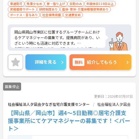
車通勤可
残業少なめ
寮・借り上げ
日勤のみ
年間休日110日以上
資格取得サポート
研修制度あり
産休･育休･介護休暇取得実績あり
ボーナス・賞与あり
社会保険完備
交通費支給
岡山県岡山市東区に位置するグループホームにおけ
るケアマネジャーの募集です。提携病院があり、い
ざという時にも迅速に対応できます。
年間休日は117日もあり、プライベートを大切にし
ながらご勤務いただけます。また、マイカー通勤が
可能なので、通勤が苦になりません。
詳細を見る
無料
紹介してもらう
ご興味のある方には、面接対策ポイントなど、さら
に詳細をお話しいたしますのでお気軽にご相談くだ
さい！
募集停止
更新日：2026年07月07日
社会福祉法人夕凪会夕なぎ在宅介護支援センター
社会福祉法人夕凪会
【岡山県／岡山市】週4～5日勤務◎居宅介護支
援事業所にてケアマネジャーの募集です！＜パー
ト＞