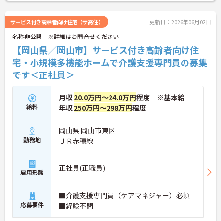
さい！
サービス付き高齢者向け住宅（サ高住）
更新日：2026年06月02日
名称非公開 ※詳細はお問合せください
【岡山県／岡山市】サービス付き高齢者向け住
宅・小規模多機能ホームで介護支援専門員の募集
です＜正社員＞
月収
20.0万円～24.0万円
程度 ※基本給
給料
年収
250万円～298万円
程度
岡山県 岡山市東区
勤務地
ＪＲ赤穂線
正社員(正職員)
雇用形態
■介護支援専門員（ケアマネジャー）必須
応募要件
■経験不問