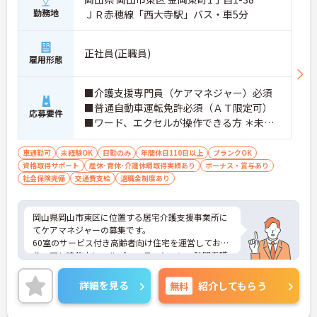
勤務地
ＪＲ赤穂線「西大寺駅」バス・車5分
正社員(正職員)
雇用形態
■介護支援専門員（ケアマネジャー）必須
■普通自動車運転免許必須（ＡＴ限定可）
応募要件
■ワード、エクセルが操作できる方 ＊未経
験の方も歓迎♪
車通勤可
未経験OK
日勤のみ
年間休日110日以上
ブランクOK
資格取得サポート
産休･育休･介護休暇取得実績あり
ボーナス・賞与あり
社会保険完備
交通費支給
退職金制度あり
岡山県岡山市東区に位置する居宅介護支援事業所に
てケアマネジャーの募集です。
60室のサービス付き高齢者向け住宅を運営してお
り、同じ建物内にヘルパーステーション・訪問看護
ステーション・居宅介護支援事業所がございます。
マイカー通勤可能でご通勤も便利です♪
詳細を見る
無料
紹介してもらう
ご興味のある方には、面接対策ポイントなど、さら
に詳細をお話しいたしますのでお気軽にご相談くだ