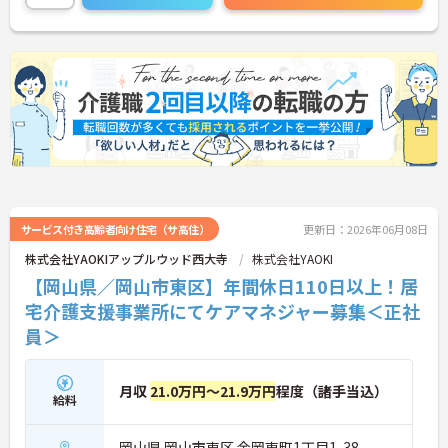
サービス付き高齢者向け住宅（サ高住）
更新日：2026年06月08日
株式会社YAOKIアップルウッド西大寺
株式会社YAOKI
【岡山県／岡山市東区】年間休日110日以上！居
宅介護支援事業所にてケアマネジャー募集＜正社
員＞
月収
21.0万円～21.9万円
程度（諸手当込）
給料
岡山県 岡山市東区 金岡東町1丁目1-38