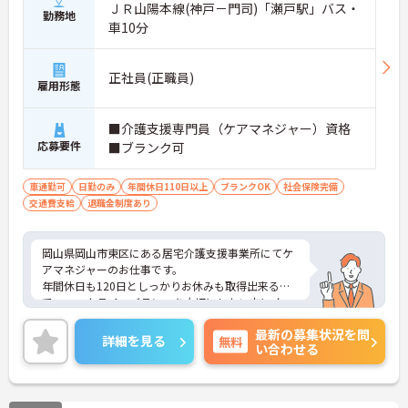
ＪＲ山陽本線(神戸－門司)「瀬戸駅」バス・
勤務地
車10分
正社員(正職員)
雇用形態
■介護支援専門員（ケアマネジャー）資格
応募要件
■ブランク可
車通勤可
日勤のみ
年間休日110日以上
ブランクOK
社会保険完備
交通費支給
退職金制度あり
岡山県岡山市東区にある居宅介護支援事業所にてケ
アマネジャーのお仕事です。
年間休日も120日としっかりお休みも取得出来るの
で、ワークライフバランスを大切にしたい方にオス
スメです◎
最新の募集状況を問
ご興味ある方には、面接対策ポイントなど、さらに
詳細を見る
無料
い合わせる
詳細をお話しいたしますのでお気軽にご相談くださ
い。