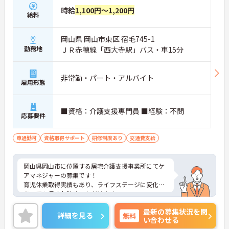
時給
1,100円～1,200円
給料
岡山県 岡山市東区 宿毛745-1
勤務地
ＪＲ赤穂線「西大寺駅」バス・車15分
非常勤・パート・アルバイト
雇用形態
■資格：介護支援専門員 ■経験：不問
応募要件
車通勤可
資格取得サポート
研修制度あり
交通費支給
岡山県岡山市に位置する居宅介護支援事業所にてケ
アマネジャーの募集です！
育児休業取得実績もあり、ライフステージに変化が
あっても長くお勤めいただけます。
ご興味ある方には、面接対策ポイントなど、さらに
最新の募集状況を問
詳細をお話しいたしますのでお気軽にご相談くださ
詳細を見る
無料
い合わせる
い！