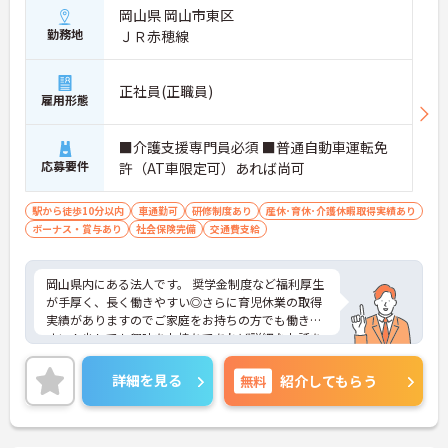
岡山県 岡山市東区
勤務地
ＪＲ赤穂線
正社員(正職員)
雇用形態
■介護支援専門員必須 ■普通自動車運転免
応募要件
許（AT車限定可）あれば尚可
駅から徒歩10分以内
車通勤可
研修制度あり
産休･育休･介護休暇取得実績あり
ボーナス・賞与あり
社会保険完備
交通費支給
岡山県内にある法人です。 奨学金制度など福利厚生
が手厚く、長く働きやすい◎さらに育児休業の取得
実績がありますのでご家庭をお持ちの方でも働きや
すい！少しでも興味をお持ちであれば詳細なお話を
致しますので気軽にご連絡ください。
詳細を見る
無料
紹介してもらう