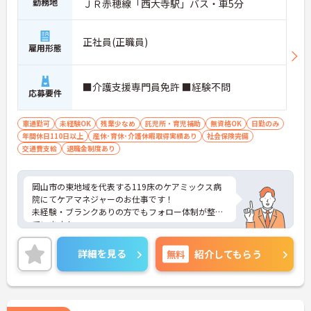
勤務地
ＪＲ赤穂線「西大寺駅」バス・車5分
正社員(正職員)
雇用形態
■介護支援専門員免許 ■経験不問
応募要件
車通勤可
未経験OK
残業少なめ
託児所・育児補助
無資格OK
日勤のみ
年間休日110日以上
産休･育休･介護休暇取得実績あり
社会保険完備
交通費支給
退職金制度あり
岡山市の東地域を代表する119床のケアミックス病
院にてケアマネジャーのお仕事です！
未経験・ブランクありの方でもフォロー体制が整っ
ています！
お休みは基本的に月9日、残業も月10時間ほどなの
で、プライベートや家庭を大切にしながら勤務でき
詳細を見る
無料
紹介してもらう
ます。
ご興味のある方はぜひお気軽にお問い合わせくださ
い！さらに詳細などお伝えします！！