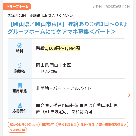
グループホーム
更新日：2026年05月12日
名称非公開 ※詳細はお問合せください
【岡山県／岡山市東区】昇給あり◎週3日～OK♪
グループホームにてケアマネ募集＜パート＞
時給
1,108円～1,684円
給料
岡山県 岡山市東区
勤務地
ＪＲ赤穂線
非常勤・パート・アルバイト
雇用形態
■介護支援専門員必須 ■普通自動車運転免
応募要件
許（AT車限定可）あれば尚可
駅から徒歩10分以内
車通勤可
研修制度あり
産休･育休･介護休暇取得実績あり
交通費支給