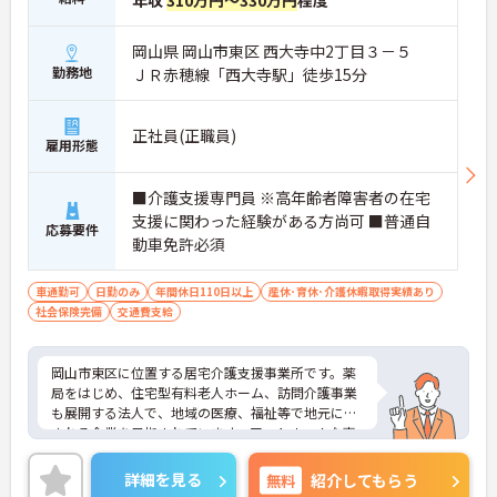
年収
310万円～330万円
程度
岡山県 岡山市東区 西大寺中2丁目３－５
勤務地
ＪＲ赤穂線「西大寺駅」徒歩15分
正社員(正職員)
雇用形態
■介護支援専門員 ※高年齢者障害者の在宅
支援に関わった経験がある方尚可 ■普通自
応募要件
動車免許必須
車通勤可
日勤のみ
年間休日110日以上
産休･育休･介護休暇取得実績あり
社会保険完備
交通費支給
岡山市東区に位置する居宅介護支援事業所です。薬
局をはじめ、住宅型有料老人ホーム、訪問介護事業
も展開する法人で、地域の医療、福祉等で地元に愛
される企業を目指されています。アットホームな事
業所で相談しやすい環境です。ご興味のある方に
は、面接対策ポイントなど、さらに詳細をお話しい
詳細を見る
無料
紹介してもらう
たしますのでお気軽にご相談ください！