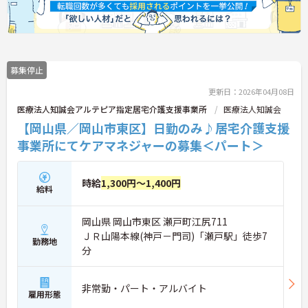
募集停止
更新日：2026年04月08日
医療法人知誠会アルテピア指定居宅介護支援事業所
医療法人知誠会
【岡山県／岡山市東区】日勤のみ♪居宅介護支援
事業所にてケアマネジャーの募集＜パート＞
時給
1,300円～1,400円
給料
岡山県 岡山市東区 瀬戸町江尻711
ＪＲ山陽本線(神戸－門司)「瀬戸駅」徒歩7
勤務地
分
非常勤・パート・アルバイト
雇用形態