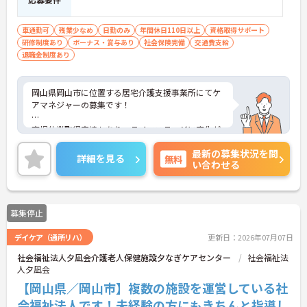
車通勤可
残業少なめ
日勤のみ
年間休日110日以上
資格取得サポート
研修制度あり
ボーナス・賞与あり
社会保険完備
交通費支給
退職金制度あり
岡山県岡山市に位置する居宅介護支援事業所にてケ
アマネジャーの募集です！
育児休業取得実績もあり、ライフステージに変化が
あっても長くお勤めいただけます。
最新の募集状況を問
詳細を見る
無料
い合わせる
ご興味ある方には、面接対策ポイントなど、さらに
詳細をお話しいたしますのでお気軽にご相談くださ
い！
募集停止
デイケア（通所リハ）
更新日：2026年07月07日
社会福祉法人夕凪会介護老人保健施設夕なぎケアセンター
社会福祉法
人夕凪会
【岡山県／岡山市】複数の施設を運営している社
会福祉法人です！未経験の方にもきちんと指導し