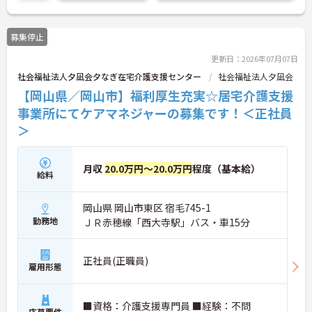
募集停止
更新日：2026年07月07日
社会福祉法人夕凪会夕なぎ在宅介護支援センター
社会福祉法人夕凪会
【岡山県／岡山市】福利厚生充実☆居宅介護支援
事業所にてケアマネジャーの募集です！＜正社員
＞
月収
20.0万円～20.0万円
程度（基本給）
給料
岡山県 岡山市東区 宿毛745-1
勤務地
ＪＲ赤穂線「西大寺駅」バス・車15分
正社員(正職員)
雇用形態
■資格：介護支援専門員 ■経験：不問
応募要件