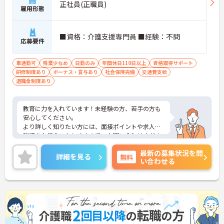
正社員(正職員)
雇用形態
■資格：介護支援専門員 ■経験：不問
応募要件
車通勤可
残業少なめ
日勤のみ
年間休日110日以上
資格取得サポート
研修制度あり
ボーナス・賞与あり
社会保険完備
交通費支給
退職金制度あり
教育に力を入れています！未経験の方、若手の方も
安心してください。
より詳しく知りたい方には、面接ポイントや求人の
詳細をお伝えいたしますので、お問い合わせくださ
い
最新の募集状況を問
詳細を見る
無料
い合わせる