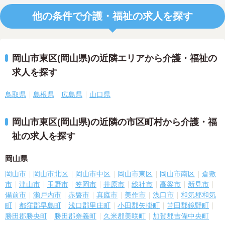
他の条件で介護・福祉の求人を探す
岡山市東区(岡山県)の近隣エリアから介護・福祉の
求人を探す
鳥取県
島根県
広島県
山口県
岡山市東区(岡山県)の近隣の市区町村から介護・福
祉の求人を探す
岡山県
岡山市
岡山市北区
岡山市中区
岡山市東区
岡山市南区
倉敷
市
津山市
玉野市
笠岡市
井原市
総社市
高梁市
新見市
備前市
瀬戸内市
赤磐市
真庭市
美作市
浅口市
和気郡和気
町
都窪郡早島町
浅口郡里庄町
小田郡矢掛町
苫田郡鏡野町
勝田郡勝央町
勝田郡奈義町
久米郡美咲町
加賀郡吉備中央町