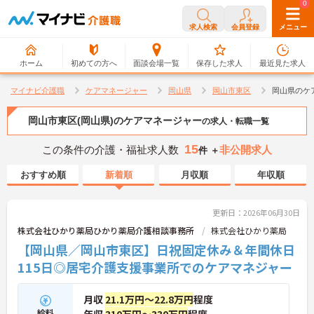
0
0
求人検索
会員登録
メニュー
ホーム
初めての方へ
面談会場一覧
保存した求人
最近見た求人
マイナビ介護職
ケアマネージャー
岡山県
岡山市東区
岡山県のケ
岡山市東区(岡山県)のケアマネージャー
の求人・転職一覧
15
この条件の介護・福祉求人数
非公開求人
件 ＋
おすすめ順
新着順
月収順
年収順
更新日：2026年06月30日
株式会社ひかり薬局ひかり薬局介護相談事務所
株式会社ひかり薬局
【岡山県／岡山市東区】日祝固定休み＆年間休日
115日◎居宅介護支援事業所でのケアマネジャー
月収
21.1万円～22.8万円
程度
給料