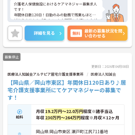
介護老人保健施設におけるケアマネジャー募集求人
です！
年間休日数120日！日勤のみの勤務で残業もほとん
どありません！プライベートな時間も大切にしなが
ら働けます！
最新の募集状況を問
ご興味ある方には、面接のポイントなど、さらに詳
詳細を見る
無料
い合わせる
細をお話致しますのでお気軽にご相談ください。
募集停止
更新日：2026年04月08日
医療法人知誠会アルテピア居宅介護支援事業所
医療法人知誠会
【岡山県／岡山市東区】年間休日120日あり♪居
宅介護支援事業所にてケアマネジャーの募集で
す！
月収
19.2万円～22.0万円
程度※諸手当込
給料
年収
230万円～264万円
程度※月収×12ヶ月
岡山県 岡山市東区 瀬戸町江尻711番地