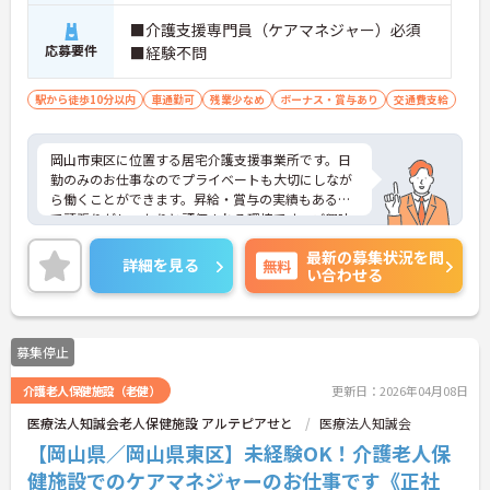
■介護支援専門員（ケアマネジャー）必須
応募要件
■経験不問
駅から徒歩10分以内
車通勤可
残業少なめ
ボーナス・賞与あり
交通費支給
岡山市東区に位置する居宅介護支援事業所です。日
勤のみのお仕事なのでプライベートも大切にしなが
ら働くことができます。昇給・賞与の実績もあるの
で頑張りがしっかりと評価される環境です。ご興味
をお持ちの方はお気軽にお問い合わせください。
最新の募集状況を問
詳細を見る
無料
い合わせる
募集停止
介護老人保健施設（老健）
更新日：2026年04月08日
医療法人知誠会老人保健施設 アルテピアせと
医療法人知誠会
【岡山県／岡山県東区】未経験OK！介護老人保
健施設でのケアマネジャーのお仕事です《正社