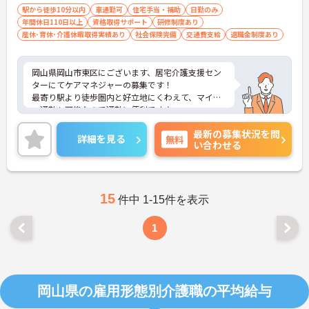
駅から徒歩10分以内
車通勤可
住宅手当・補助
日勤のみ
年間休日110日以上
資格取得サポート
研修制度あり
産休･育休･介護休暇取得実績あり
社会保険完備
交通費支給
退職金制度あり
岡山県岡山市東区にございます、居宅介護支援セン
ターにてケアマネジャーの募集です！
最寄り駅より徒歩圏内と好立地にくわえて、マイカ
ー通勤も可能なので通勤に便利です♪
また、住宅手当の支給や、育児休暇制度など、ライ
最新の募集状況を問
フステージが変わっても長く働くことが出来る環境
詳細を見る
無料
い合わせる
が整っています★
ご興味のある方は、マイナビ介護職までお問い合わ
せください。
15
件中 1-15件を表示
1
岡山県の雇用形態別介護職の平均給与