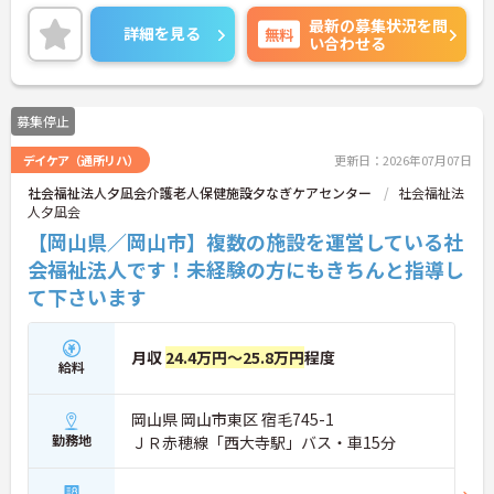
い
最新の募集状況を問
詳細を見る
無料
い合わせる
募集停止
デイケア（通所リハ）
更新日：2026年07月07日
社会福祉法人夕凪会介護老人保健施設夕なぎケアセンター
社会福祉法
人夕凪会
【岡山県／岡山市】複数の施設を運営している社
会福祉法人です！未経験の方にもきちんと指導し
て下さいます
月収
24.4万円～25.8万円
程度
給料
岡山県 岡山市東区 宿毛745-1
勤務地
ＪＲ赤穂線「西大寺駅」バス・車15分