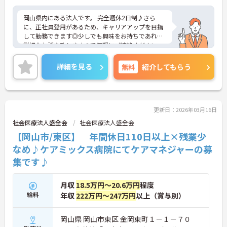
岡山県内にある法人です。 完全週休2日制♪さら
に、正社員登用があるため、キャリアアップを目指
して勤務できます◎少しでも興味をお持ちであれば
詳細なお話を致しますので気軽にご連絡ください。
詳細を見る
無料
紹介してもらう
更新日：2026年03月16日
社会医療法人盛全会
社会医療法人盛全会
【岡山市/東区】 年間休日110日以上×残業少
なめ♪ケアミックス病院にてケアマネジャーの募
集です♪
月収
18.5万円～20.6万円
程度
給料
年収
222万円～247万円
以上（賞与別）
岡山県 岡山市東区 金岡東町１－１－７０