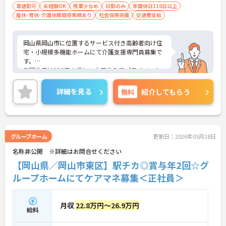
車通勤可
未経験OK
残業少なめ
日勤のみ
年間休日110日以上
産休･育休･介護休暇取得実績あり
社会保険完備
交通費支給
岡山県岡山市に位置するサービス付き高齢者向け住
宅・小規模多機能ホームにて介護支援専門員募集で
す。
年間休日は110日！嬉しい土日休みでプライベート
を大切にご勤務いただけます♪
ご興味ある方には、面接対策ポイントなど、さらに
詳細を見る
無料
紹介してもらう
詳細をお話しいたしますのでお気軽にご相談くださ
い！
グループホーム
更新日：2026年05月18日
名称非公開 ※詳細はお問合せください
【岡山県／岡山市東区】駅チカ◎賞与年2回☆グ
ループホームにてケアマネ募集＜正社員＞
月収
22.8万円～26.9万円
給料