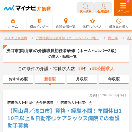
0
0
求人検索
会員登録
メニュー
ホーム
初めての方へ
面談会場一覧
保存した求人
最近見た求人
マイナビ介護職
介護職員初任者研修（ホームヘルパー2級）
岡山県
浅
浅口市(岡山県)の介護職員初任者研修（ホームヘルパー2級）
の求人・転職一覧
18
この条件の介護・福祉求人数
非公開求人
件 ＋
おすすめ順
新着順
月収順
年収順
更新日：2026年08月06日
医療法人社団同仁会金光病院
医療法人社団同仁会
【岡山県／浅口市】資格・経験不問！年間休日1
10日以上＆日勤帯◎ケアミックス病院での看護
助手募集