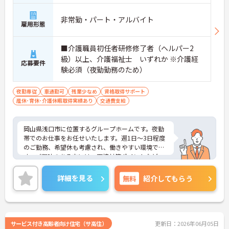
非常勤・パート・アルバイト
雇用形態
■介護職員初任者研修修了者（ヘルパー2
級）以上、介護福祉士 いずれか ※介護経
応募要件
験必須（夜勤勤務のため）
夜勤専従
車通勤可
残業少なめ
資格取得サポート
産休･育休･介護休暇取得実績あり
交通費支給
岡山県浅口市に位置するグループホームです。夜勤
帯でのお仕事をお任せいたします。週1日～3日程度
のご勤務、希望休も考慮され、働きやすい環境で
す。ご興味のある方には、面接対策ポイントなど、
さらに詳細をお話しいたしますのでお気軽にご相談
ください！
詳細を見る
無料
紹介してもらう
サービス付き高齢者向け住宅（サ高住）
更新日：2026年06月05日