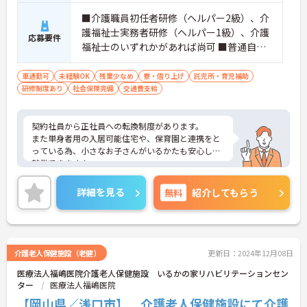
■介護職員初任者研修（ヘルパー2級）、介
護福祉士実務者研修（ヘルパー1級）、介護
応募要件
福祉士のいずれかがあれば尚可 ■普通自動
車運転免許 ※未経験相談可
車通勤可
未経験OK
残業少なめ
寮・借り上げ
託児所・育児補助
研修制度あり
社会保険完備
交通費支給
契約社員から正社員への転換制度があります。
また単身者用の入居可能住宅や、保育園と連携をと
っている為、小さなお子さんがいるかたも安心して
就業できます！
ご興味ある方には、面接対策ポイントなど、さらに
詳細をお話しいたしますのでお気軽にご相談くださ
詳細を見る
無料
紹介してもらう
い！
介護老人保健施設（老健）
更新日：2024年12月08日
医療法人福嶋医院介護老人保健施設 いるかの家リハビリテーションセン
ター
医療法人福嶋医院
【岡山県／浅口市】 介護老人保健施設にて介護