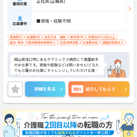
正社員(正職員)
雇用形態
■資格・経験不問
応募要件
車通勤可
未経験OK
住宅手当・補助
無資格OK
年間休日110日以上
産休･育休･介護休暇取得実績あり
社会保険完備
交通費支給
退職金制度あり
岡山県浅口市にあるケアミックス病院にて看護助手
のお仕事です。資格や経験などは問いません!どなた
でも介護のお仕事にチャレンジしていただける環境
です。
ご興味ある方には、面接対策ポイントなど、さらに
詳細をお話しいたしますのでお気軽にご相談くださ
詳細を見る
無料
紹介してもらう
い。