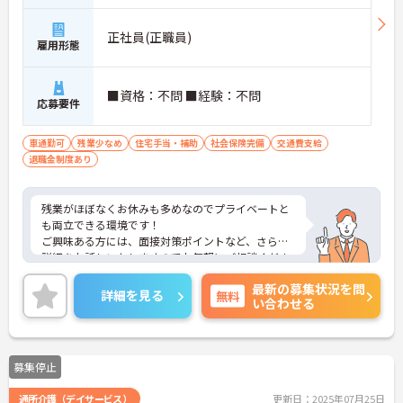
正社員(正職員)
雇用形態
■資格：不問 ■経験：不問
応募要件
車通勤可
残業少なめ
住宅手当・補助
社会保険完備
交通費支給
退職金制度あり
残業がほぼなくお休みも多めなのでプライベートと
も両立できる環境です！
ご興味ある方には、面接対策ポイントなど、さらに
詳細をお話しいたしますのでお気軽にご相談くださ
い！
最新の募集状況を問
詳細を見る
無料
い合わせる
募集停止
通所介護（デイサービス）
更新日：2025年07月25日