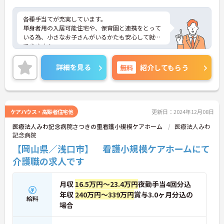
各種手当てが充実しています。
単身者用の入居可能住宅や、保育園と連携をとって
いる為、小さなお子さんがいるかたも安心して就業
できます！
ご興味ある方には、面接対策ポイントなど、さらに
詳細をお話しいたしますのでお気軽にご相談くださ
詳細を見る
無料
紹介してもらう
い！
ケアハウス・高齢者住宅他
更新日：2024年12月08日
医療法人みわ記念病院さつきの里看護小規模ケアホーム
医療法人みわ
記念病院
【岡山県／浅口市】 看護小規模ケアホームにて
介護職の求人です
月収
16.5万円～23.4万円
夜勤手当4回分込
年収
240万円～339万円
賞与3.0ヶ月分込の
給料
場合