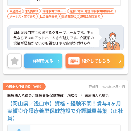
車通勤可
未経験OK
資格取得サポート
産休･育休･介護休暇取得実績あり
ボーナス・賞与あり
社会保険完備
交通費支給
退職金制度あり
岡山県浅口市に位置するグループホームです。少人
数ならではのアットホームさが魅力です。介護系の
資格が経験がない方も親切丁寧な指導が受けられ、
安心してスタートできます。また、資格取得支援制
度もあり、働きながらスキルアップも目指す。年間
休日は少なめですが、希望休の考慮もあり、また、
詳細を見る
無料
紹介してもらう
長期休暇も相談可能です。ご興味のある方には、面
接対策ポイントなど、さらに詳細をお話しいたしま
すのでお気軽にご相談ください！
介護老人保健施設（老健）
更新日：2026年07月27日
医療法人八紘会介護療養型保健施設 八絋会
医療法人八紘会
【岡山県／浅口市】資格・経験不問！賞与4ヶ月
実績◎介護療養型保健施設で介護職員募集（正社
員）