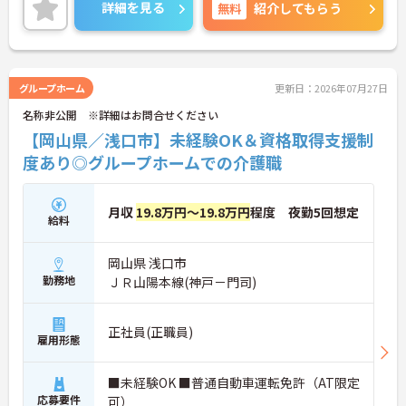
詳細を見る
無料
紹介してもらう
グループホーム
更新日：2026年07月27日
名称非公開 ※詳細はお問合せください
【岡山県／浅口市】未経験OK＆資格取得支援制
度あり◎グループホームでの介護職
月収
19.8万円～19.8万円
程度 夜勤5回想定
給料
岡山県 浅口市
勤務地
ＪＲ山陽本線(神戸－門司)
正社員(正職員)
雇用形態
■未経験OK ■普通自動車運転免許（AT限定
応募要件
可）