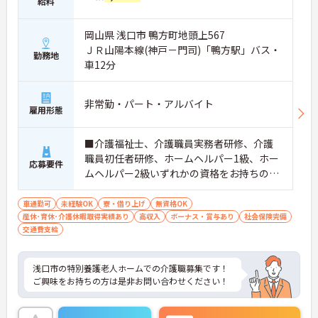
給料
岡山県 浅口市 鴨方町地頭上567
ＪＲ山陽本線(神戸－門司)「鴨方駅」バス・
勤務地
車12分
非常勤・パート・アルバイト
雇用形態
■介護福祉士、介護職員実務者研修、介護
職員初任者研修、ホームヘルパー1級、ホー
応募要件
ムヘルパー2級いずれかの資格をお持ちの方
※無資格相談可能 ※介護経験者歓迎
車通勤可
未経験OK
寮・借り上げ
無資格OK
産休･育休･介護休暇取得実績あり
高収入
ボーナス・賞与あり
社会保険完備
交通費支給
浅口市の特別養護老人ホームでの介護職募集です！
ご興味をお持ちの方は是非お問い合わせください！