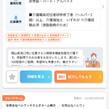
非常勤・パート・アルバイト
雇用形態
■介護職員初任者研修修了者（ヘルパー2
級）以上、介護福祉士 いずれか ※介護経
応募要件
験必須（夜勤勤務のため）
夜勤専従
車通勤可
残業少なめ
資格取得サポート
産休･育休･介護休暇取得実績あり
交通費支給
岡山県浅口市に位置する小規模多機能型居宅介護で
す。夜勤帯でのお仕事をお任せいたします。週1日～
3日程度のご勤務、希望休も考慮され、働きやすい
環境です。ご興味のある方には、面接対策ポイント
など、さらに詳細をお話しいたしますのでお気軽に
ご相談ください！
詳細を見る
無料
紹介してもらう
グループホーム
更新日：2026年06月05日
有限会社ベルヴィやすらぎホーム鴨方
有限会社ベルヴィ