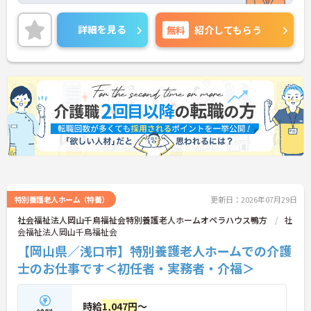
いただけます。ご興味のある方には、面接対策ポイ
ントなど、さらに詳細をお話しいたしますのでお気
詳細を見る
無料
紹介してもらう
軽にご相談ください！
特別養護老人ホーム（特養）
更新日：2026年07月29日
社会福祉法人岡山千鳥福祉会特別養護老人ホームオペラハウス鴨方
社
会福祉法人岡山千鳥福祉会
【岡山県／浅口市】特別養護老人ホームでの介護
士のお仕事です＜初任者・実務者・介福＞
時給
1,047円
～