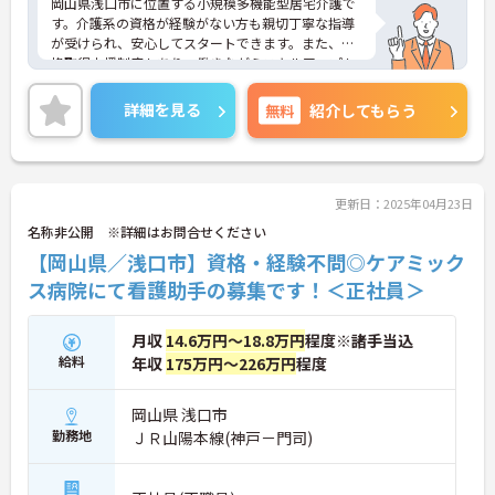
岡山県浅口市に位置する小規模多機能型居宅介護で
す。介護系の資格が経験がない方も親切丁寧な指導
が受けられ、安心してスタートできます。また、資
格取得支援制度もあり、働きながらスキルアップも
目指す。年間休日は少なめですが、希望休の考慮も
あり、また、長期休暇も相談可能です。ご興味のあ
詳細を見る
無料
紹介してもらう
る方には、面接対策ポイントなど、さらに詳細をお
話しいたしますのでお気軽にご相談ください！
更新日：2025年04月23日
名称非公開 ※詳細はお問合せください
【岡山県／浅口市】資格・経験不問◎ケアミック
ス病院にて看護助手の募集です！＜正社員＞
月収
14.6万円～18.8万円
程度※諸手当込
給料
年収
175万円～226万円
程度
岡山県 浅口市
勤務地
ＪＲ山陽本線(神戸－門司)