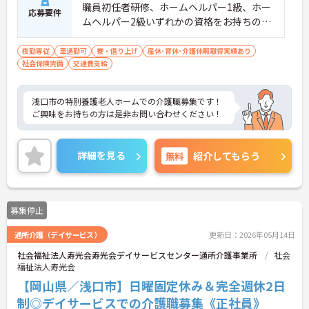
職員初任者研修、ホームヘルパー1級、ホー
応募要件
ムヘルパー2級いずれかの資格をお持ちの方
※無資格相談可能 ※介護経験者歓迎
夜勤専従
車通勤可
寮・借り上げ
産休･育休･介護休暇取得実績あり
社会保険完備
交通費支給
浅口市の特別養護老人ホームでの介護職募集です！
ご興味をお持ちの方は是非お問い合わせください！
詳細を見る
無料
紹介してもらう
募集停止
通所介護（デイサービス）
更新日：2026年05月14日
社会福祉法人寿光会寿光会デイサービスセンター通所介護事業所
社会
福祉法人寿光会
【岡山県／浅口市】日曜固定休み＆完全週休2日
制◎デイサービスでの介護職募集《正社員》