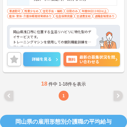
車通勤可
残業少なめ
住宅手当・補助
日勤のみ
年間休日110日以上
産休･育休･介護休暇取得実績あり
社会保険完備
交通費支給
退職金制度あり
岡山県浅口市に位置する生活リハビリに特化型のデ
イサービスです。
トレーニングマシンを使用しての個別機能訓練を実
施しています。
広々としたフロアで、ご利用者様はもちろん、職員
最新の募集状況を問
も過ごしやすい環境です。
詳細を見る
無料
い合わせる
年間休日115日で、プライベートも充実できる環境
です。
ご興味ある方には、面接のポイントなど、さらに詳
細をお話致しますのでお気軽にご相談ください。
18
件中 1-18件を表示
1
岡山県の雇用形態別介護職の平均給与