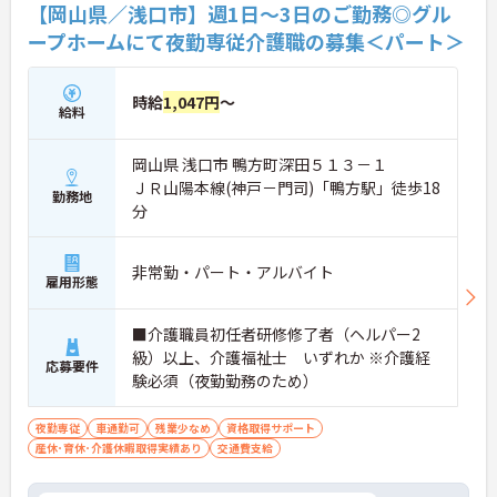
【岡山県／浅口市】週1日～3日のご勤務◎グル
ープホームにて夜勤専従介護職の募集＜パート＞
時給
1,047円
～
給料
岡山県 浅口市 鴨方町深田５１３－１
ＪＲ山陽本線(神戸－門司)「鴨方駅」徒歩18
勤務地
分
非常勤・パート・アルバイト
雇用形態
■介護職員初任者研修修了者（ヘルパー2
級）以上、介護福祉士 いずれか ※介護経
応募要件
験必須（夜勤勤務のため）
夜勤専従
車通勤可
残業少なめ
資格取得サポート
産休･育休･介護休暇取得実績あり
交通費支給