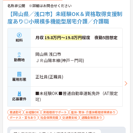
名称非公開 ※詳細はお問合せください
【岡山県／浅口市】未経験OK＆資格取得支援制
度あり◎小規模多機能型居宅介護／介護職
月収
19.8万円～19.8万円
程度 夜勤5回想定
給料
岡山県 浅口市
勤務地
ＪＲ山陽本線(神戸－門司)
正社員(正職員)
雇用形態
■未経験OK ■普通自動車運転免許（AT限定
応募要件
可）
車通勤可
未経験OK
資格取得サポート
産休･育休･介護休暇取得実績あり
ボーナス・賞与あり
社会保険完備
交通費支給
退職金制度あり