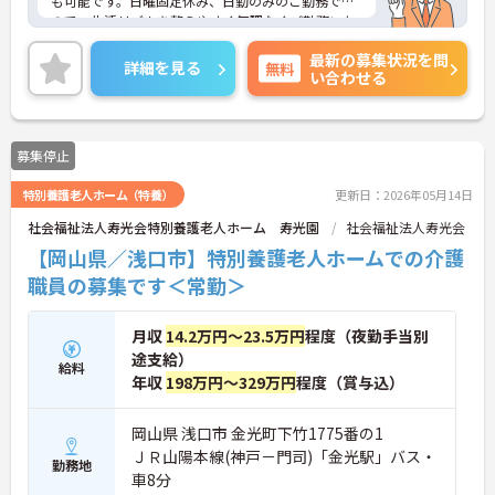
も可能です。日曜固定休み、日勤のみのご勤務です
ので、生活リズムを整えやすく無理なくご勤務いた
だけます♪住宅手当、扶養手当等充実した手当もあ
最新の募集状況を問
り、待遇面の良さも魅力です。ご興味のある方に
詳細を見る
無料
い合わせる
は、面接対策ポイントなど、さらに詳細をお話しい
たしますのでお気軽にご相談ください！
募集停止
特別養護老人ホーム（特養）
更新日：2026年05月14日
社会福祉法人寿光会特別養護老人ホーム 寿光園
社会福祉法人寿光会
【岡山県／浅口市】特別養護老人ホームでの介護
職員の募集です＜常勤＞
月収
14.2万円～23.5万円
程度（夜勤手当別
途支給）
給料
年収
198万円～329万円
程度（賞与込）
岡山県 浅口市 金光町下竹1775番の1
ＪＲ山陽本線(神戸－門司)「金光駅」バス・
勤務地
車8分