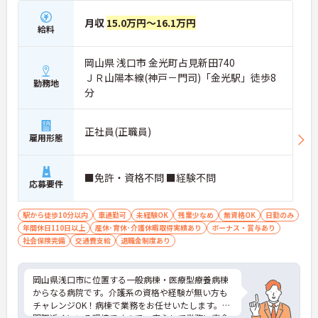
月収
15.0万円～16.1万円
給料
岡山県 浅口市 金光町占見新田740
ＪＲ山陽本線(神戸－門司)「金光駅」徒歩8
勤務地
分
正社員(正職員)
雇用形態
■免許・資格不問 ■経験不問
応募要件
駅から徒歩10分以内
車通勤可
未経験OK
残業少なめ
無資格OK
日勤のみ
年間休日110日以上
産休･育休･介護休暇取得実績あり
ボーナス・賞与あり
社会保険完備
交通費支給
退職金制度あり
岡山県浅口市に位置する一般病棟・医療型療養病棟
からなる病院です。介護系の資格や経験が無い方も
チャレンジOK！病棟で業務をお任せいたします。専
門職近くにいる環境ですので、安心して業務に専念