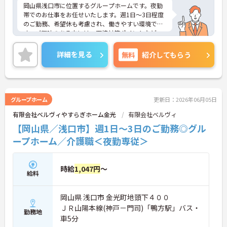
岡山県浅口市に位置するグループホームです。夜勤
帯でのお仕事をお任せいたします。週1日～3日程度
のご勤務、希望休も考慮され、働きやすい環境で
す。ご興味のある方には、面接対策ポイントなど、
さらに詳細をお話しいたしますのでお気軽にご相談
ください！
詳細を見る
無料
紹介してもらう
グループホーム
更新日：2026年06月05日
有限会社ベルヴィやすらぎホーム金光
有限会社ベルヴィ
【岡山県／浅口市】週1日～3日のご勤務◎グル
ープホーム／介護職＜夜勤専従＞
時給
1,047円
～
給料
岡山県 浅口市 金光町地頭下４００
ＪＲ山陽本線(神戸－門司)「鴨方駅」バス・
勤務地
車5分