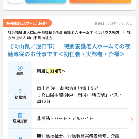
特別養護老人ホーム（特養）
更新日：2024年07月05日
社会福祉法人岡山千鳥福祉会特別養護老人ホームオペラハウス鴨方
社
会福祉法人岡山千鳥福祉会
【岡山県／浅口市】 特別養護老人ホームでの夜
勤専従のお仕事です＜初任者・実務者・介福＞
時給
1,314円
～
給料
岡山県 浅口市 鴨方町地頭上567
ＪＲ山陽本線(神戸－門司)「鴨方駅」バス・
勤務地
車12分
非常勤・パート・アルバイト
雇用形態
■介護福祉士、介護職員実務者研修、介護