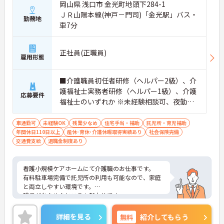
岡山県 浅口市 金光町地頭下284-1
ＪＲ山陽本線(神戸－門司)「金光駅」バス・
勤務地
車7分
正社員(正職員)
雇用形態
■介護職員初任者研修（ヘルパー2級）、介
護福祉士実務者研修（ヘルパー1級）、介護
応募要件
福祉士のいずれか ※未経験相談可、夜勤の
経験があると尚良い ■普通自動車運転免許
（AT車可）
車通勤可
未経験OK
残業少なめ
住宅手当・補助
託児所・育児補助
年間休日110日以上
産休･育休･介護休暇取得実績あり
社会保険完備
交通費支給
退職金制度あり
看護小規模ケアホームにて介護職のお仕事です。
有料駐車場完備で託児所の利用も可能なので、家庭
と両立しやすい環境です。
残業が少なめなところも魅力的です。
ご興味ある方には、面接対策ポイントなど、さらに
詳細をお話しいたしますのでお気軽にご相談くださ
詳細を見る
無料
紹介してもらう
い！