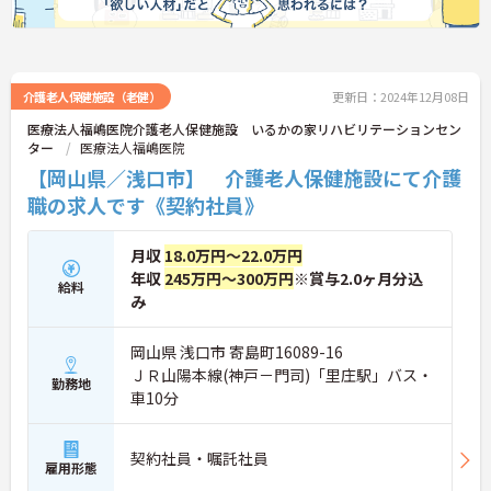
介護老人保健施設（老健）
更新日：2024年12月08日
医療法人福嶋医院介護老人保健施設 いるかの家リハビリテーションセン
ター
医療法人福嶋医院
【岡山県／浅口市】 介護老人保健施設にて介護
職の求人です《契約社員》
月収
18.0万円～22.0万円
年収
245万円～300万円
※賞与2.0ヶ月分込
給料
み
岡山県 浅口市 寄島町16089-16
ＪＲ山陽本線(神戸－門司)「里庄駅」バス・
勤務地
車10分
契約社員・嘱託社員
雇用形態