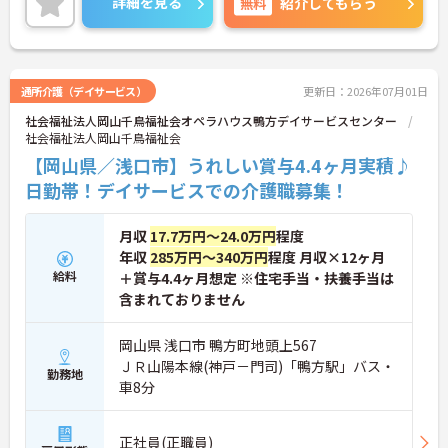
詳細を見る
無料
紹介してもらう
など、さらに詳細をお話しいたしますのでお気軽に
ご相談ください！
通所介護（デイサービス）
更新日：2026年07月01日
社会福祉法人岡山千鳥福祉会オペラハウス鴨方デイサービスセンター
社会福祉法人岡山千鳥福祉会
【岡山県／浅口市】うれしい賞与4.4ヶ月実積♪
日勤帯！デイサービスでの介護職募集！
月収
17.7万円～24.0万円
程度
年収
285万円～340万円
程度 月収×12ヶ月
給料
＋賞与4.4ヶ月想定 ※住宅手当・扶養手当は
含まれておりません
岡山県 浅口市 鴨方町地頭上567
ＪＲ山陽本線(神戸－門司)「鴨方駅」バス・
勤務地
車8分
正社員(正職員)