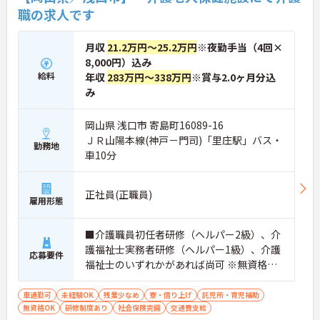
職の求人です
月収
21.2万円～25.2万円
※夜勤手当（4回×
8,000円）込み
給料
年収
283万円～338万円
※賞与2.0ヶ月分込
み
岡山県 浅口市 寄島町16089-16
ＪＲ山陽本線(神戸－門司)「里庄駅」バス・
勤務地
車10分
正社員(正職員)
雇用形態
■介護職員初任者研修（ヘルパー2級）、介
護福祉士実務者研修（ヘルパー1級）、介護
応募要件
福祉士のいずれかがあれば尚可 ※無資格・
未経験相談可
車通勤可
未経験OK
残業少なめ
寮・借り上げ
託児所・育児補助
無資格OK
研修制度あり
社会保険完備
交通費支給