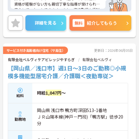
資格が経験がない方も親切丁寧な指導が受けられ、
安心してスタートできます。また、資格取得支援制
度もあり、働きながらスキルアップも目指す。年間
休日は少なめですが、希望休の考慮もあり、また、
詳細を見る
無料
紹介してもらう
長期休暇も相談可能です。ご興味のある方には、面
接対策ポイントなど、さらに詳細をお話しいたしま
すのでお気軽にご相談ください！
サービス付き高齢者向け住宅（サ高住）
更新日：2026年06月05日
有限会社ベルヴィケアビレッジやすらぎ
有限会社ベルヴィ
【岡山県／浅口市】週1日～3日のご勤務◎小規
模多機能型居宅介護／介護職＜夜勤専従＞
時給
1,047円
～
給料
岡山県 浅口市 鴨方町深田513-1番地
ＪＲ山陽本線(神戸－門司)「鴨方駅」徒歩20
勤務地
分