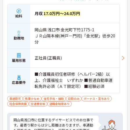
月収
17.0万円～24.0万円
給料
岡山県 浅口市 金光町下竹1775-1
ＪＲ山陽本線(神戸－門司)「金光駅」徒歩20
勤務地
分
正社員(正職員)
雇用形態
■介護職員初任者研修（ヘルパー2級）以
上、介護福祉士 いずれか ■普通自動車運
応募要件
転免許必須（ＡＴ限定可） ■経験必須
車通勤可
残業少なめ
住宅手当・補助
日勤のみ
ボーナス・賞与あり
社会保険完備
交通費支給
退職金制度あり
岡山県浅口市に位置するデイサービスでのお仕事で
す。最寄り駅からは少し距離はありますが、車通勤