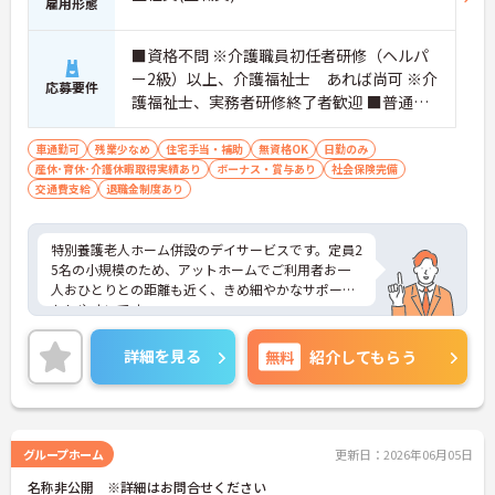
雇用形態
■資格不問 ※介護職員初任者研修（ヘルパ
ー2級）以上、介護福祉士 あれば尚可 ※介
応募要件
護福祉士、実務者研修終了者歓迎 ■普通自
動車運転免許必須（ＡＴ限定可）
車通勤可
残業少なめ
住宅手当・補助
無資格OK
日勤のみ
産休･育休･介護休暇取得実績あり
ボーナス・賞与あり
社会保険完備
交通費支給
退職金制度あり
特別養護老人ホーム併設のデイサービスです。定員2
5名の小規模のため、アットホームでご利用者お一
人おひとりとの距離も近く、きめ細やかなサポート
もしやすいです。
日曜固定休み、日勤帯のみのお仕事で残業少なめ！
プライベートとの両立を重視されたい方におすすめ
詳細を見る
無料
紹介してもらう
です。
ご興味ある方には、面接対策ポイントなど、さらに
詳細をお話しいたしますのでお気軽にご相談くださ
い！
グループホーム
更新日：2026年06月05日
名称非公開 ※詳細はお問合せください