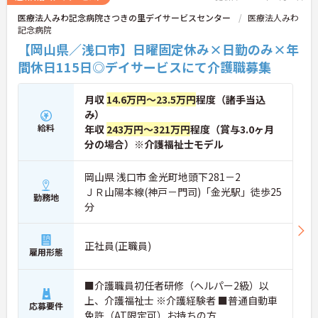
医療法人みわ記念病院さつきの里デイサービスセンター
医療法人みわ
記念病院
【岡山県／浅口市】日曜固定休み×日勤のみ×年
間休日115日◎デイサービスにて介護職募集
月収
14.6万円～23.5万円
程度（諸手当込
み）
給料
年収
243万円～321万円
程度（賞与3.0ヶ月
分の場合）※介護福祉士モデル
岡山県 浅口市 金光町地頭下281－2
ＪＲ山陽本線(神戸－門司)「金光駅」徒歩25
勤務地
分
正社員(正職員)
雇用形態
■介護職員初任者研修（ヘルパー2級）以
上、介護福祉士 ※介護経験者 ■普通自動車
応募要件
免許（AT限定可）お持ちの方