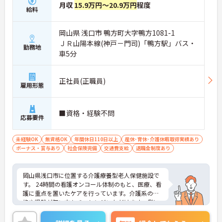
月収
15.9万円～20.9万円
程度
給料
岡山県 浅口市 鴨方町大字鴨方1081-1
ＪＲ山陽本線(神戸－門司)「鴨方駅」バス・
勤務地
車5分
正社員(正職員)
雇用形態
■資格・経験不問
応募要件
未経験OK
無資格OK
年間休日110日以上
産休･育休･介護休暇取得実績あり
ボーナス・賞与あり
社会保険完備
交通費支給
退職金制度あり
岡山県浅口市に位置する介護療養型老人保健施設で
す。 24時間の看護オンコール体制のもと、医療、看
護に重点を置いたケアを行っています。介護系の資
格や経験が無い方もチャレンジいただけます。側に
専門職がいる環境ですので安心して業務に専念いた
だけます。ご興味のある方には、面接対策ポイント