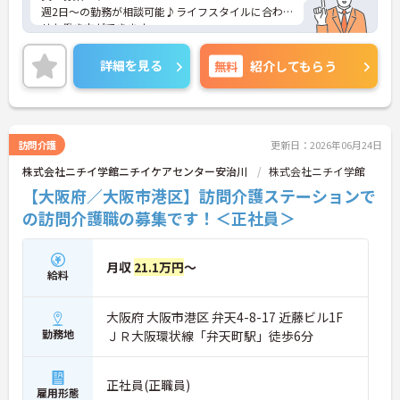
週2日～の勤務が相談可能♪ライフスタイルに合わ
せた働き方ができます。
全国に複数施設を運営している法人で安定性もあ
り、育児休業・介護休業などの福利厚生も充実して
詳細を見る
無料
紹介してもらう
います。
ご興味のある方には、面接対策ポイントなど、さら
に詳細をお話しいたしますのでお気軽にご相談くだ
さい！
訪問介護
更新日：2026年06月24日
株式会社ニチイ学館ニチイケアセンター安治川
株式会社ニチイ学館
【大阪府／大阪市港区】訪問介護ステーションで
の訪問介護職の募集です！＜正社員＞
月収
21.1万円
～
給料
大阪府 大阪市港区 弁天4-8-17 近藤ビル1F
勤務地
ＪＲ大阪環状線「弁天町駅」徒歩6分
正社員(正職員)
雇用形態