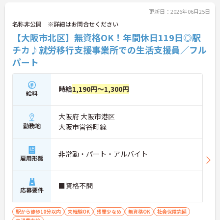
更新日：2026年06月25日
名称非公開 ※詳細はお問合せください
【大阪市北区】無資格OK！年間休日119日◎駅
チカ♪就労移行支援事業所での生活支援員／フル
パート
時給
1,190円～1,300円
給料
大阪府 大阪市港区
勤務地
大阪市営谷町線
非常勤・パート・アルバイト
雇用形態
■資格不問
応募要件
駅から徒歩10分以内
未経験OK
残業少なめ
無資格OK
社会保険完備