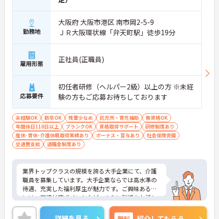
■ 地域を支える在宅ケアのやりがい
大阪府 大阪市港区 南市岡2-5-9
利用者に寄り添った支援ができます
・自宅訪問で日常生活をサポート
勤務地
ＪＲ大阪環状線「弁天町駅」徒歩19分
・身体介護・生活援助どちらも経験可能
・他サービスと連携した支援体制
→ 地域密着でやりがいを感じられます
正社員(正職員)
雇用形態
■ 長く安心して働ける福利厚生
初任者研修（ヘルパー2級）以上の方 ※未経
将来を見据えた制度が充実しています
応募要件
験の方もご応募お待ちしております
・「賞与年2回」「昇給年1回」あり
・退職金制度・持株会あり
未経験OK
新卒OK
残業少なめ
託児所・育児補助
無資格OK
・定年制度なしで長期就業が可能
年間休日110日以上
ブランクOK
資格取得サポート
研修制度あり
→ 安心して働き続けられる環境です
産休･育休･介護休暇取得実績あり
ボーナス・賞与あり
社会保険完備
交通費支給
退職金制度あり
業界トップクラスの規模を誇る大手企業にて、介護
職員を募集しています。大手企業ならでは高水準の
待遇、充実した福利厚生が魅力です。ご興味ある方
には、面接対策ポイントなど、さらに詳細をお話し
いたしますのでお気軽にご相談ください。
詳細を見る
無料
紹介してもらう