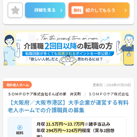
地域ごとのニーズに合わせたサービス提供を大切に
しているのが特徴です。医療と介護が連携した環境
詳細を見る
無料
紹介してもらう
の中で、利用者一人ひとりの生活に寄り添える体制
があります。日中帯中心の勤務や充実した研修制度
により、未経験の方でも安心してスタートでき、長
く働き続けやすい環境が整っています。
■ 日勤のみで生活安定◎
生活リズムを整えながら働けます
・勤務時間は「9:00～18:00」が中心
・夜間業務なしで無理なく勤務
・変形労働時間制で柔軟な働き方が可能
→ プライベートと両立しやすい環境です
有料老人ホーム
更新日：2026年07月30日
ＳＯＭＰＯケア株式会社そんぽの家 弁天町
ＳＯＭＰＯケア株式会社
■ 未経験から成長できる研修体制
【大阪府／大阪市港区】大手企業が運営する有料
着実にスキルアップできる仕組みです
老人ホームでの介護職員の募集
・同行研修で現場に慣れるところからスタート
・年間300以上の研修あり
・他事業領域にもチャレンジ可能
月収
21.5万円～23.7万円
※諸手当込み
→ 長期的なキャリア形成を支えています
年収
294万円～324万円
程度（賞与2回想
給料
定）