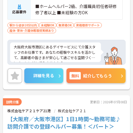
■ホームヘルパー2級、介護職員初任者研修
応募要件
修了者以上 ■未経験の方OK
駅から徒歩10分以内
未経験OK
無資格OK
資格取得サポート
産休･育休･介護休暇取得実績あり
大阪府大阪市港区にあるデイサービスにて介護スタ
ッフのお仕事です。あなたの経験やスキルを活かし
て、高齢者の皆さまが安心して過ごせる空間づくり
にチャレンジしてみませんか？
ご興味ある方には、面接対策ポイントなど、さらに
詳細をお話しいたしますのでお気軽にご相談くださ
詳細を見る
無料
紹介してもらう
い。
訪問介護
更新日：2026年07月08日
株式会社ケア２１ケア21港
株式会社ケア２１
【大阪府／大阪市港区】1日1時間～勤務可能♪
訪問介護での登録ヘルパー募集！＜パート＞