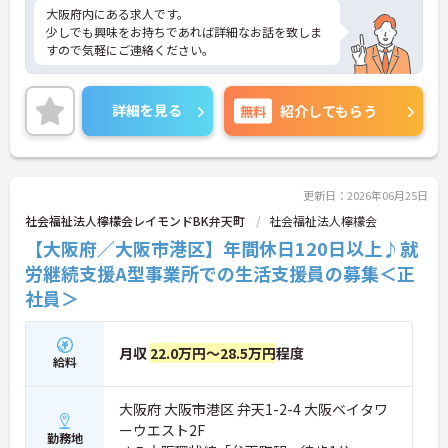
大阪府内にある求人です。
少しでも興味をお持ちであれば詳細なお話を致しま
すので気軽にご連絡ください。
詳細を見る
無料
紹介してもらう
更新日：2026年06月25日
社会福祉法人檸檬会レイモンドBK弁天町
社会福祉法人檸檬会
【大阪府／大阪市港区】年間休日120日以上♪就
労継続支援A型事業所での生活支援員の募集＜正
社員＞
月収
22.0万円～28.5万円
程度
給料
大阪府 大阪市港区 弁天1-2-4 大阪ベイタワ
ーウエスト2F
勤務地