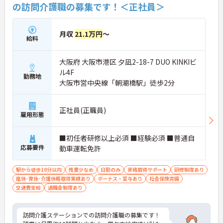
の訪問介護職の募集です！＜正社員＞
月収
21.1万円
～
給料
大阪府 大阪市港区 夕凪2-18-7 DUO KINKIビ
ル4F
勤務地
大阪市営中央線「朝潮橋駅」徒歩2分
正社員(正職員)
雇用形態
■初任者研修以上必須 ■経験必須 ■普通自
応募要件
動車運転免許
駅から徒歩10分以内
残業少なめ
日勤のみ
資格取得サポート
研修制度あり
産休･育休･介護休暇取得実績あり
ボーナス・賞与あり
社会保険完備
交通費支給
退職金制度あり
訪問介護ステーションでの訪問介護職の募集です！