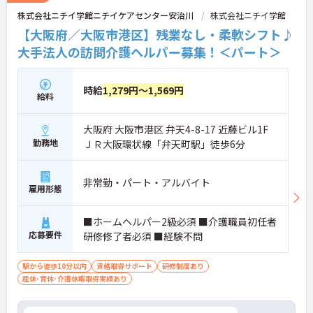
株式会社ニチイ学館ニチイケアセンター安治川
株式会社ニチイ学館
【大阪府／大阪市港区】残業なし・柔軟シフト♪
大手法人の訪問介護ヘルパー募集！＜パート＞
時給
1,279円～1,569円
給料
大阪府 大阪市港区 弁天4-8-17 近藤ビル1F
勤務地
ＪＲ大阪環状線「弁天町駅」徒歩6分
非常勤・パート・アルバイト
雇用形態
■ホームヘルパー2級必須 ■介護職員初任者
応募要件
研修修了者必須 ■経験不問
駅から徒歩10分以内
資格取得サポート
研修制度あり
産休･育休･介護休暇取得実績あり