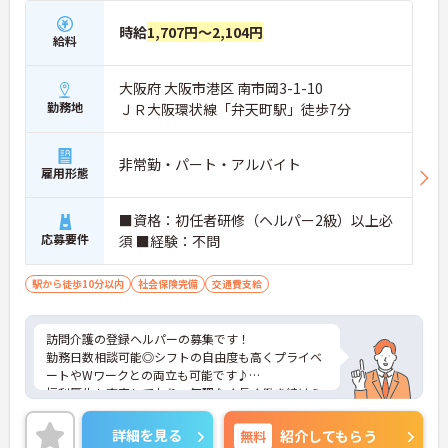
時給
1,707円～2,104円
給料
大阪府 大阪市港区 南市岡3-1-10
勤務地
ＪＲ大阪環状線「弁天町駅」徒歩7分
非常勤・パート・アルバイト
雇用形態
■資格：初任者研修（ヘルパー2級）以上必
応募要件
須 ■経験：不問
駅から徒歩10分以内
社会保険完備
交通費支給
訪問介護の登録ヘルパーの募集です！
勤務日数相談可能◎シフトの自由度も高くプライベ
ートやWワークとの両立も可能です♪
福利厚生も充実しており、無理なく長く働き続けら
れる職場です。
ご興味のある方には、面接対策ポイントなどさらに
詳細を見る
無料
紹介してもらう
詳細をお話いたしますので、お気軽にご相談くださ