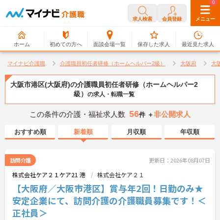
0
0
求人検索
会員登録
メニュー
ホーム
初めての方へ
面談会場一覧
保存した求人
最近見た求人
マイナビ介護職
介護職員初任者研修（ホームヘルパー2級）
大阪府
大
大阪市港区(大阪府)の介護職員初任者研修（ホームヘルパー2
級）
の求人・転職一覧
56
この条件の介護・福祉求人数
非公開求人
件 ＋
おすすめ順
新着順
月収順
年収順
訪問介護
更新日：2026年08月07日
株式会社ケア２１ケア21 港
株式会社ケア２１
【大阪府／大阪市港区】賞与年2回！日勤のみ★
安定企業にて、訪問介護の介護職員募集です！＜
正社員＞