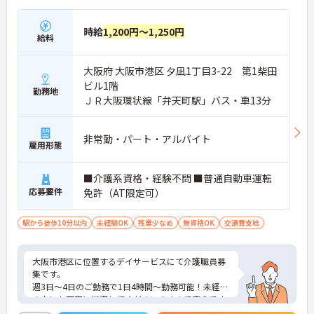
時給
1,200円～1,250円
給料
大阪府 大阪市港区 夕凪1丁目3-22 第1柴田
ビル1階
勤務地
ＪＲ大阪環状線「弁天町駅」バス・車13分
非常勤・パート・アルバイト
雇用形態
■介護系資格・経験不問 ■普通自動車運転
応募要件
免許（AT限定可）
駅から徒歩10分以内
未経験OK
残業少なめ
無資格OK
交通費支給
大阪市港区に位置するデイサービスにて介護職員募
集です。
週3日～4日のご勤務で1日4時間～勤務可能！未経験
の方にも丁寧に指導してくださいますので安心です
◎