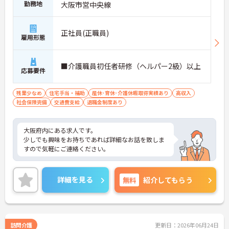
勤務地
大阪市営中央線
正社員(正職員)
雇用形態
■介護職員初任者研修（ヘルパー2級）以上
応募要件
残業少なめ
住宅手当・補助
産休･育休･介護休暇取得実績あり
高収入
社会保険完備
交通費支給
退職金制度あり
大阪府内にある求人です。
少しでも興味をお持ちであれば詳細なお話を致しま
すので気軽にご連絡ください。
詳細を見る
無料
紹介してもらう
訪問介護
更新日：2026年06月24日