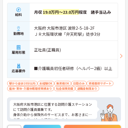
月収
19.0万円～23.0万円
程度 諸手当込み
給料
大阪府 大阪市港区 波除2-5-18-2F
勤務地
ＪＲ大阪環状線「弁天町駅」徒歩3分
正社員(正職員)
雇用形態
■介護職員初任者研修（ヘルパー2級）以上
応募要件
駅から徒歩10分以内
未経験OK
無資格OK
日勤のみ
資格取得サポート
産休･育休･介護休暇取得実績あり
社会保険完備
退職金制度あり
大阪府大阪市港区に位置する訪問介護ステーション
にて訪問介護員募集です。
身体介助から保険外のサービスまで、お客さまに寄
り添ったサービスを提供しています。
ご興味ある方には、面接対策ポイントなど、さらに