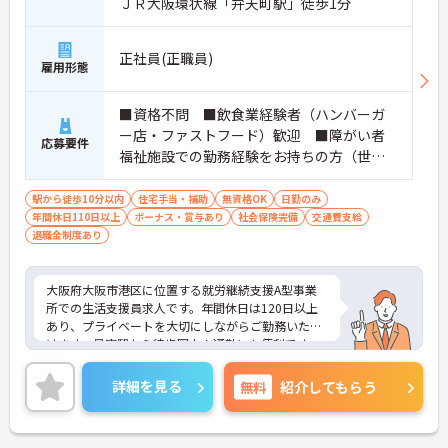
ＪＲ大阪環状線「弁天町駅」徒歩1分
正社員(正職員)
雇用形態
■資格不問 ■飲食業経験者（ハンバーガ
ー店・ファストフード）歓迎 ■障がい者
応募要件
福祉施設での勤務経験をお持ちの方（世話
人、生活支援員、職業指導員など）歓迎
■社会福祉士などの資格をお持ちの方は優
駅から徒歩10分以内
住宅手当・補助
無資格OK
日勤のみ
年間休日110日以上
遇
ボーナス・賞与あり
社会保険完備
交通費支給
退職金制度あり
大阪府大阪市港区に位置する就労継続支援A型事業
所での生活支援員求人です。年間休日は120日以上
あり、プライベートを大切にしながらご勤務いただ
けます。最寄駅から徒歩圏内！通勤にも便利です。
ご興味のある方には、面接対策ポイント等、さらに
詳細をお話ししますのでお気軽にご相談ください！
詳細を見る
無料
紹介してもらう