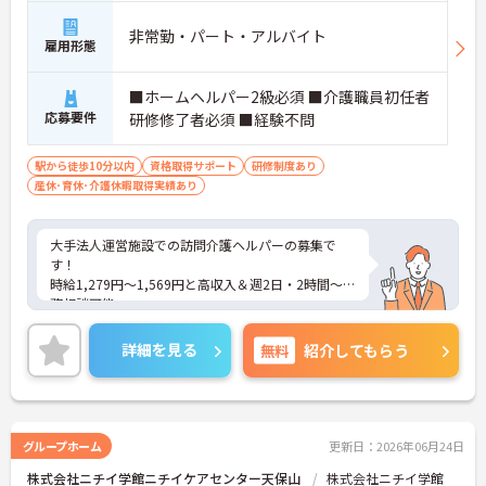
非常勤・パート・アルバイト
雇用形態
■ホームヘルパー2級必須 ■介護職員初任者
応募要件
研修修了者必須 ■経験不問
駅から徒歩10分以内
資格取得サポート
研修制度あり
産休･育休･介護休暇取得実績あり
大手法人運営施設での訪問介護ヘルパーの募集で
す！
時給1,279円～1,569円と高収入＆週2日・2時間～勤
務相談可能。
未経験の方も働きやすい環境です。育児・介護休業
実績もあり、長く安心して働けます♪ご興味がある
詳細を見る
無料
紹介してもらう
方は、ご面接のポイントをお伝えしますので、お気
軽にお問い合わせください。
グループホーム
更新日：2026年06月24日
株式会社ニチイ学館ニチイケアセンター天保山
株式会社ニチイ学館