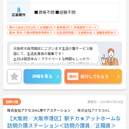
■資格不問 ■経験不問
応募要件
駅から徒歩10分以内
未経験OK
無資格OK
資格取得サポート
産休･育休･介護休暇取得実績あり
社会保険完備
交通費支給
退職金制度あり
大阪府大阪市南区にございます生活介護サービス施
設にて、生活支援員の募集です！
土日は固定休み！プライベートな時間もしっかり確
保できるので、メリハリをつけたご就業が可能です
◎
残業も少なく、日勤帯のお仕事なので、ライフワー
詳細を見る
無料
紹介してもらう
クバランスを重視されている方におススメの求人で
す♪
ご興味ある方には、面接対策ポイントなど、さらに
詳細をお話しいたしますのでお気軽にご相談くださ
い！
訪問介護
更新日：2026年07月14日
株式会社アクセスH.L港ケアステーション
株式会社アクセスH.L
【大阪府／大阪市港区】駅チカ★アットホームな
訪問介護ステーション＜訪問介護員／正職員＞