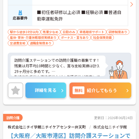
■初任者研修以上必須 ■経験必須 ■普通自
応募要件
動車運転免許
駅から徒歩10分以内
残業少なめ
日勤のみ
資格取得サポート
研修制度あり
産休･育休･介護休暇取得実績あり
ボーナス・賞与あり
社会保険完備
交通費支給
退職金制度あり
訪問介護ステーションでの訪問介護職の募集です！
残業は月平均10時間と少なく、賞与支給実績は計3.
29ヶ月分と多めです。
勤続年数手当や資格手当などの各種手当が充実して
おり、長く働きやすい環境です☆
ご興味のある方には、面接対策ポイントなど、さら
詳細を見る
無料
紹介してもらう
に詳細をお話しいたしますのでお気軽にご相談くだ
さい！
訪問介護
更新日：2026年06月24日
株式会社ニチイ学館ニチイケアセンター弁天町
株式会社ニチイ学館
【大阪府／大阪市港区】訪問介護ステーションで