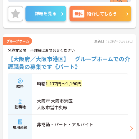
のもと、正社員比率94%という強固なチーム体制を
構築しています。資格手当や年2回の評価面談など、
専門資格と成果が収入に直結する仕組みが整ってい
詳細を見る
無料
紹介してもらう
ます。夜勤なしの完全週休2日制（曜日固定）を採用
し、日々の記録業務はスマートフォンで完結するた
め、施設勤務特有の不規則なシフトや煩雑な事務作
業の負担を抑え、ケアに専念できます。定期的な面
談で不安を解消できるフォロー体制もあり、介護福
グループホーム
更新日：2026年06月29日
祉士の資格取得やサ責や管理者への着実なキャリア
名称非公開 ※詳細はお問合せください
アップを目指す有資格者の方に推奨できる環境で
す。
【大阪府／大阪市港区】 グループホームでの介
護職員の募集です《パート》
★おすすめPOINT★
【夜勤なし・曜日固定の休日で、身体への負担を抑
えた働き方が実現できます】
時給
1,177円～1,190円
・8:00～19:00の間での実働8時間勤務で夜勤が存在
給料
しないため、生活リズムを整えながら健康的に働き
続けることができます
大阪府 大阪市港区
・完全週休2日制（曜日固定）を採用していること
により、先々の予定が立てやすくプライベートの時
勤務地
大阪市営中央線
間をしっかりと確保できる環境です
【専門資格を活かした収入アップと明確なキャリア
非常勤・パート・アルバイト
雇用形態
形成が期待できます】
・資格手当が支給されるほか、年2回の評価面談で