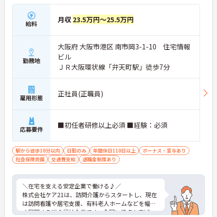
月収
23.5万円～25.5万円
給料
大阪府 大阪市港区 南市岡3-1-10 住宅情報
ビル
勤務地
ＪＲ大阪環状線「弁天町駅」徒歩7分
正社員(正職員)
雇用形態
■初任者研修以上必須 ■経験：必須
応募要件
駅から徒歩10分以内
日勤のみ
年間休日110日以上
ボーナス・賞与あり
社会保険完備
交通費支給
退職金制度あり
＼在宅を支える安定企業で働ける♪／
株式会社ケア21は、訪問介護からスタートし、現在
は訪問看護や居宅支援、有料老人ホームなどを幅広
く展開する総合福祉企業です。全国に拠点を広げ、