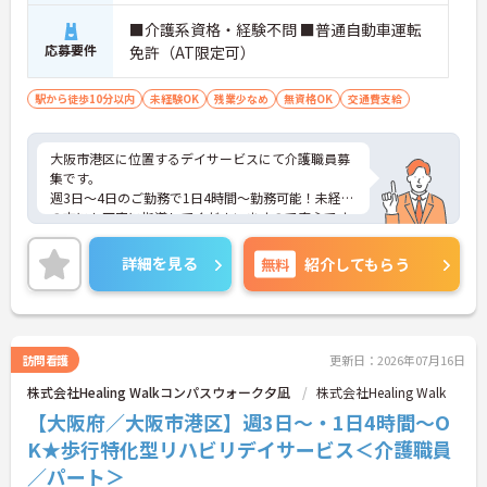
■介護系資格・経験不問 ■普通自動車運転
応募要件
免許（AT限定可）
駅から徒歩10分以内
未経験OK
残業少なめ
無資格OK
交通費支給
大阪市港区に位置するデイサービスにて介護職員募
集です。
週3日～4日のご勤務で1日4時間～勤務可能！未経験
の方にも丁寧に指導してくださいますので安心です
◎
ご興味ある方には、面接対策ポイントなど、さらに
詳細を見る
無料
紹介してもらう
詳細をお話しいたしますのでお気軽にご相談くださ
い！
訪問看護
更新日：2026年07月16日
株式会社Healing Walkコンパスウォーク夕凪
株式会社Healing Walk
【大阪府／大阪市港区】週3日～・1日4時間～O
K★歩行特化型リハビリデイサービス＜介護職員
／パート＞