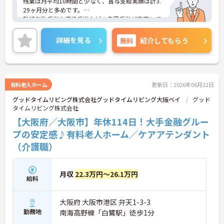
残業は月平均10時間と少なく、賞与支給実績は計3.
29ヶ月分と多めです。
勤続年数手当や資格手当などの各種手当が充実して
おり、長く働きやすい環境です☆
ご興味のある方には、面接対策ポイントなど、さら
詳細を見る
無料
紹介してもらう
に詳細をお話しいたしますのでお気軽にご相談くだ
さい！
有料老人ホーム
更新日：2026年06月22日
グッドタイムリビング株式会社グッドタイムリビング大阪ベイ
グッド
タイムリビング株式会社
【大阪府／大阪市】年休114日！大手金融グルー
プの安定感♪有料老人ホーム／ケアアテンダント
（介護職）
月収
22.3万円～26.1万円
給料
大阪府 大阪市港区 弁天1-3-3
勤務地
南海高野線「白鷺駅」徒歩1分