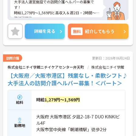
大手法人運営施設での訪問介護ヘルパーの募集で
す！
時給1,279円～1,569円と高収入＆週2日・2時間～勤
務相談可能。
未経験の方も働きやすい環境です。育児・介護休業
実績もあり、長く安心して働けます♪ご興味がある
詳細を見る
無料
紹介してもらう
方は、ご面接のポイントをお伝えしますので、お気
軽にお問い合わせください。
訪問介護
更新日：2026年06月24日
株式会社ニチイ学館ニチイケアセンター弁天町
株式会社ニチイ学館
【大阪府／大阪市港区】残業なし・柔軟シフト♪
大手法人の訪問介護ヘルパー募集！＜パート＞
時給
1,279円～1,569円
給料
大阪府 大阪市港区 夕凪2-18-7 DUO KINKIビ
ル4F
勤務地
大阪市営中央線「朝潮橋駅」徒歩2分