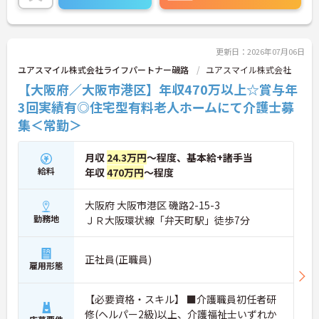
い。
更新日：2026年07月06日
ユアスマイル株式会社ライフパートナー磯路
ユアスマイル株式会社
【大阪府／大阪市港区】年収470万以上☆賞与年
3回実績有◎住宅型有料老人ホームにて介護士募
集＜常勤＞
月収
24.3万円
～程度、基本給+諸手当
給料
年収
470万円
～程度
大阪府 大阪市港区 磯路2-15-3
勤務地
ＪＲ大阪環状線「弁天町駅」徒歩7分
正社員(正職員)
雇用形態
【必要資格・スキル】 ■介護職員初任者研
修(ヘルパー2級)以上、介護福祉士いずれか