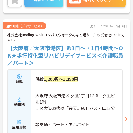
通所介護（デイサービス）
更新日：2026年07月16日
株式会社Healing Walkコンパスウォークみなと通り
株式会社Healing
Walk
【大阪府／大阪市港区】週3日～・1日4時間～O
K★歩行特化型リハビリデイサービス＜介護職員
／パート＞
時給
1,200円～1,250円
給料
大阪府 大阪市港区 夕凪1丁目17-6 夕凪ビ
ル1階
勤務地
ＪＲ大阪環状線「弁天町駅」バス・車13分
非常勤・パート・アルバイト
雇用形態