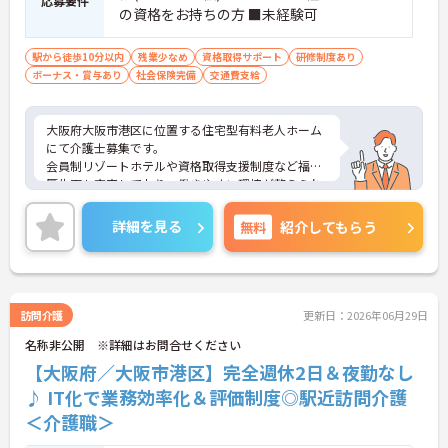
応募要件
の資格をお持ちの方 ■未経験可
駅から徒歩10分以内
残業少なめ
資格取得サポート
研修制度あり
ボーナス・賞与あり
社会保険完備
交通費支給
大阪府大阪市港区に位置する住宅型有料老人ホーム
にて介護士募集です。
会員制リゾートホテルや資格取得支援制度など福利
厚生面も充実しており、働きやすい環境が整えられ
ています。
ご興味のある方には、面接対策ポイントなど、さら
詳細を見る
無料
紹介してもらう
に詳細をお話いたしますので、お気軽にご相談くだ
さい。
訪問介護
更新日：2026年06月29日
名称非公開 ※詳細はお問合せください
【大阪府／大阪市港区】完全週休2日＆夜勤なし
♪ IT化で業務効率化＆評価制度◎駅近訪問介護
＜介護職＞