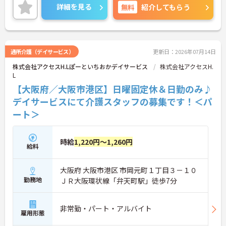
詳細をお話しいたしますのでお気軽にご相談くださ
詳細を見る
無料
紹介してもらう
い！
通所介護（デイサービス）
更新日：2026年07月14日
株式会社アクセスH.Lぽーといちおかデイサービス
株式会社アクセスH.
L
【大阪府／大阪市港区】日曜固定休＆日勤のみ♪
デイサービスにて介護スタッフの募集です！＜パ
ート＞
時給
1,220円～1,260円
給料
大阪府 大阪市港区 市岡元町１丁目３－１０
勤務地
ＪＲ大阪環状線「弁天町駅」徒歩7分
非常勤・パート・アルバイト
雇用形態