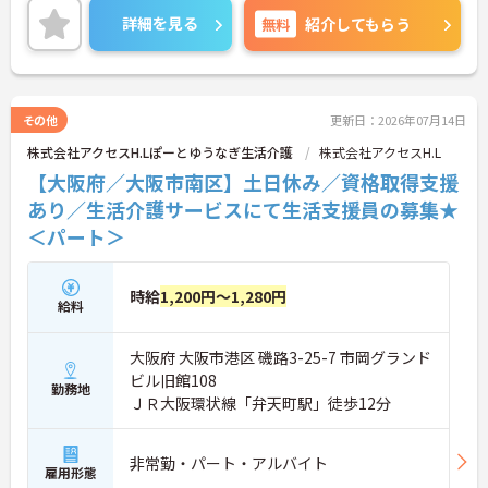
ご興味ある方には、面接対策ポイントなど、さらに
詳細を見る
無料
紹介してもらう
詳細をお話しいたしますのでお気軽にご相談くださ
い！
その他
更新日：2026年07月14日
株式会社アクセスH.Lぽーとゆうなぎ生活介護
株式会社アクセスH.L
【大阪府／大阪市南区】土日休み／資格取得支援
あり／生活介護サービスにて生活支援員の募集★
＜パート＞
時給
1,200円～1,280円
給料
大阪府 大阪市港区 磯路3-25-7 市岡グランド
ビル旧館108
勤務地
ＪＲ大阪環状線「弁天町駅」徒歩12分
非常勤・パート・アルバイト
雇用形態