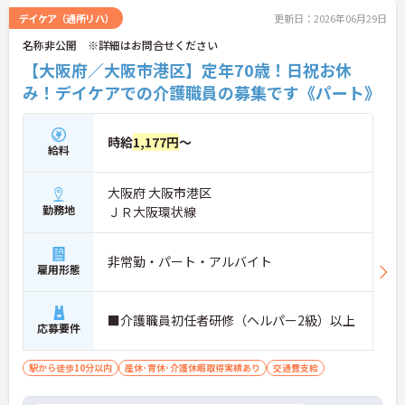
デイケア（通所リハ）
更新日：2026年06月29日
名称非公開 ※詳細はお問合せください
【大阪府／大阪市港区】定年70歳！日祝お休
み！デイケアでの介護職員の募集です《パート》
時給
1,177円
～
給料
大阪府 大阪市港区
勤務地
ＪＲ大阪環状線
非常勤・パート・アルバイト
雇用形態
■介護職員初任者研修（ヘルパー2級）以上
応募要件
駅から徒歩10分以内
産休･育休･介護休暇取得実績あり
交通費支給