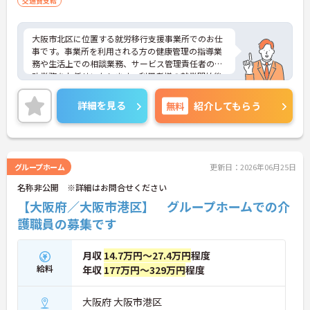
交通費支給
大阪市北区に位置する就労移行支援事業所でのお仕
事です。事業所を利用される方の健康管理の指導業
務や生活上での相談業務、サービス管理責任者の補
助業務をお任せいたします。利用者様の就業開始後
も職場定着のサポートを行っていき、とてもやりが
いのあるお仕事です。無資格の方よりチャレンジい
詳細を見る
無料
紹介してもらう
ただけます。最寄駅より徒歩1分の好立地で毎日の通
勤もラクラク♪ご興味のある方には、面接対策ポイ
ントなど、さらに詳細をお話しいたしますのでお気
軽にご相談ください！
グループホーム
更新日：2026年06月25日
名称非公開 ※詳細はお問合せください
【大阪府／大阪市港区】 グループホームでの介
護職員の募集です
月収
14.7万円～27.4万円
程度
給料
年収
177万円～329万円
程度
大阪府 大阪市港区