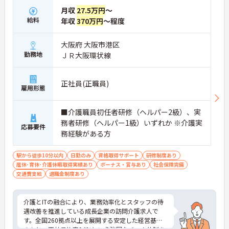
月収
27.5万円
～
給料
年収
370万円
～程度
大阪府 大阪市港区
勤務地
ＪＲ大阪環状線
正社員(正職員)
雇用形態
■介護職員初任者研修（ヘルパー2級）、実
務者研修（ヘルパー1級）いずれか ※介護実
応募要件
務経験がある方
駅から徒歩10分以内
日勤のみ
資格取得サポート
研修制度あり
産休･育休･介護休暇取得実績あり
ボーナス・賞与あり
社会保険完備
交通費支給
退職金制度あり
介護とITの融合により、業務効率化とスタッフの待
遇改善を推進している成長企業の訪問介護求人で
す。全国260拠点以上を展開する安定した経営基盤