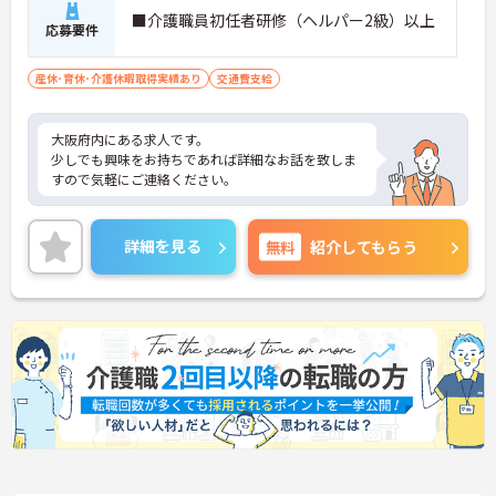
個人の頑張りが給与に還元される仕組みが整ってい
■介護職員初任者研修（ヘルパー2級）以上
ます
応募要件
・サービス提供責任者や管理者へのキャリアアップ
も目指せます
産休･育休･介護休暇取得実績あり
交通費支給
【IT化と手厚いフォロー体制により、業務のストレ
スを軽減できます】
大阪府内にある求人です。
・記録票の提出やシフト確認をすべてスマートフォ
少しでも興味をお持ちであれば詳細なお話を致しま
ンで行えるため、手書きの書類作成や事業所への移
すので気軽にご連絡ください。
動の手間が省けケア業務に集中できます
・定期的な面談を通じて上司がフォローする体制が
あり、訪問介護でありながら孤立することなくチー
ムの支援を受けながら業務に取り組めます
詳細を見る
無料
紹介してもらう