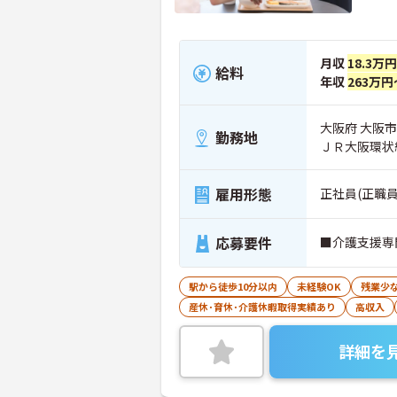
月収
18.3万
給料
年収
263万円
大阪府 大阪
勤務地
ＪＲ大阪環状
雇用形態
正社員(正職員
応募要件
■介護支援専
駅から徒歩10分以内
未経験OK
残業少
産休･育休･介護休暇取得実績あり
高収入
詳細を