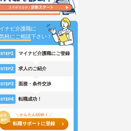
イナビ介護職に
気軽にご相談
下さい！
1
マイナビ介護職にご登録
STEP
2
求人のご紹介
STEP
3
面接・条件交渉
STEP
4
転職成功！
STEP
転職サポートに登録