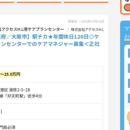
更新日：2026年07月14日
マ
社アクセスH.L港ケアプランセンター
株式会社アクセスH.L
阪府／大阪市】駅チカ★年間休日120日◎ケ
お
ランセンターでのケアマネジャー募集＜正社
円～25.0万円
区 波除2-5-18
線「弁天町駅」徒歩4分
)
門員必須