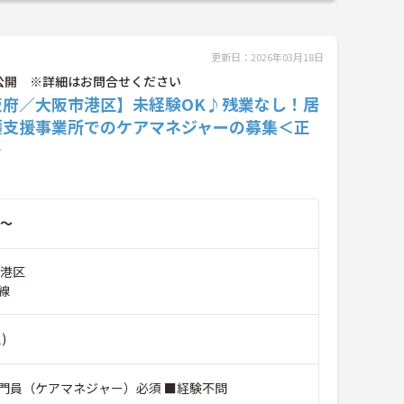
更新日：2026年03月18日
公開 ※詳細はお問合せください
阪府／大阪市港区】未経験OK♪残業なし！居
護支援事業所でのケアマネジャーの募集＜正
＞
～
市港区
線
)
門員（ケアマネジャー）必須 ■経験不問