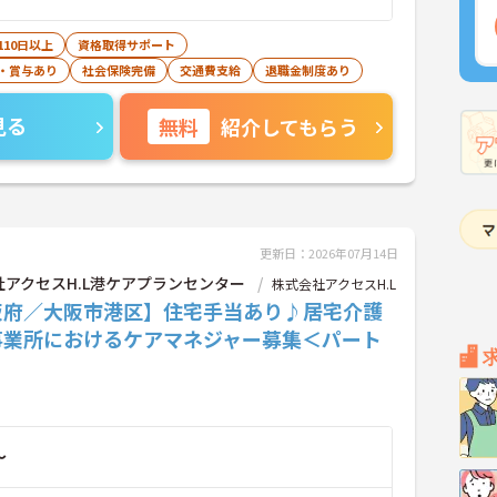
110日以上
資格取得サポート
・賞与あり
社会保険完備
交通費支給
退職金制度あり
見る
無料
紹介してもらう
更新日：2026年07月14日
社アクセスH.L港ケアプランセンター
株式会社アクセスH.L
阪府／大阪市港区】住宅手当あり♪居宅介護
事業所におけるケアマネジャー募集＜パート
～