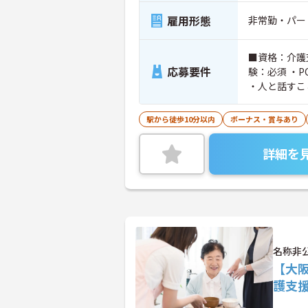
雇用形態
非常勤・パー
■資格：介護
応募要件
験：必須 ・P
・人と話すこ
駅から徒歩10分以内
ボーナス・賞与あり
詳細を
名称非
【大
護支