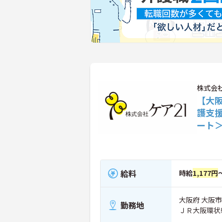
株式会
【大
護支
ート
給料
時給
1,177円
大阪府 大阪市港
勤務地
ＪＲ大阪環状