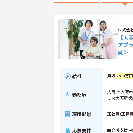
株式会
【大
アプ
員＞
給料
月収
25.0万
大阪府 大阪市港
勤務地
ＪＲ大阪環状
雇用形態
正社員(正職員
応募要件
■介護支援専