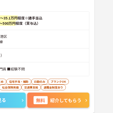
円～35.1万円
程度※諸手当込
～500万円
程度（賞与込）
市港区
線
)
門員 ■経験不問
なめ
住宅手当・補助
日勤のみ
ブランクOK
社会保険完備
交通費支給
退職金制度あり
見る
無料
紹介してもらう