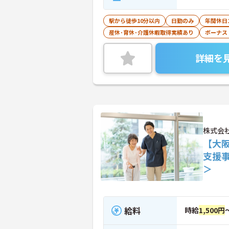
駅から徒歩10分以内
日勤のみ
年間休日
産休･育休･介護休暇取得実績あり
ボーナス
詳細を
株式会
【大
支援
＞
給料
時給
1,500円