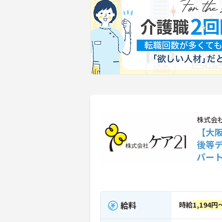
株式会
【大
後等
パー
給料
時給
1,194円