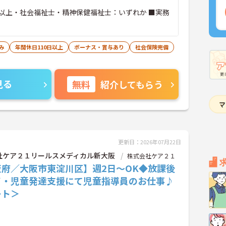
以上・社会福祉士・精神保健福祉士：いずれか ■実務
み
年間休日110日以上
ボーナス・賞与あり
社会保険完備
見る
無料
紹介してもらう
更新日：2026年07月22日
社ケア２１リールスメディカル新大阪
株式会社ケア２１
阪府／大阪市東淀川区】週2日～OK◆放課後
イ・児童発達支援にて児童指導員のお仕事♪
ート＞