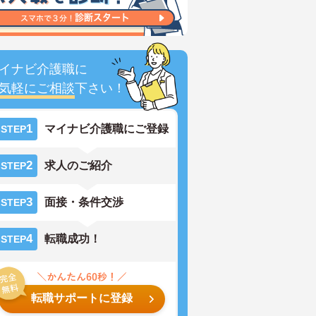
イナビ介護職に
気軽にご相談
下さい！
1
マイナビ介護職にご登録
STEP
2
求人のご紹介
STEP
3
面接・条件交渉
STEP
4
転職成功！
STEP
転職サポートに登録