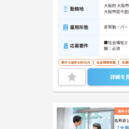
大阪府 大阪市
勤務地
大阪市営今里
雇用形態
非常勤・パー
■社会福祉士
応募要件
験：必須
駅から徒歩10分以内
社会保険完備
交通
詳細を
通所介
名称非
【大