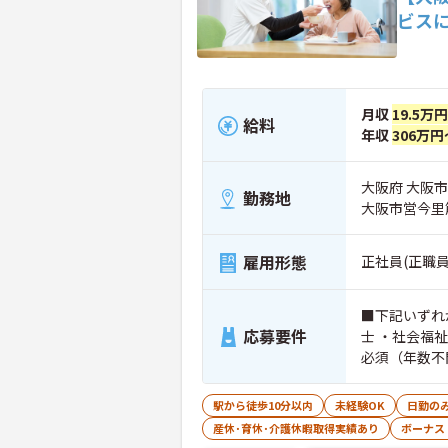
ビス
月収
19.5万
給料
年収
306万円
大阪府 大阪
勤務地
大阪市営今里
雇用形態
正社員(正職員
■下記いずれ
応募要件
士 ・社会福祉士
駅から徒歩10分以内
未経験OK
日勤の
産休･育休･介護休暇取得実績あり
ボーナス