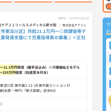
更新日：2026年07月22日
マ
社ケア２１リールスメディカル新大阪
株式会社ケア２１
市東淀川区】月給21.1万円～◎放課後等デ
お
児童発達支援にて児童指導員の募集♪＜正社
円～21.3万円
程度（諸手当込み）※介護福祉士モデル
～255万円
程度（別途賞与付与）
東淀川区 東中島1-11-18 東中島マンション1F
線(米原－神戸)「新大阪駅」徒歩6分
)