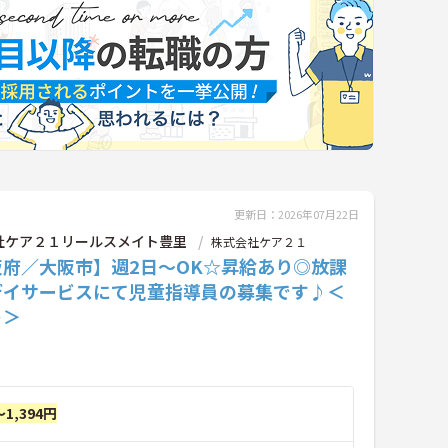
更新日：2026年07月22日
社ケア２１リールスメイト豊里
株式会社ケア２１
阪府／大阪市】週2日～OK☆昇給あり◎放課
デイサービスにて児童指導員の募集です♪＜
ト＞
～1,394円