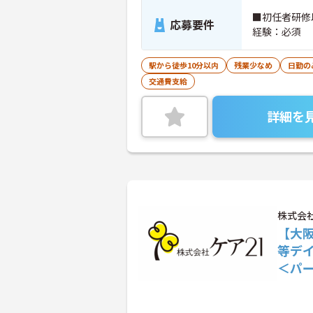
■初任者研修
応募要件
経験：必須
駅から徒歩10分以内
残業少なめ
日勤の
交通費支給
詳細を
株式会
【大
等デ
＜パ