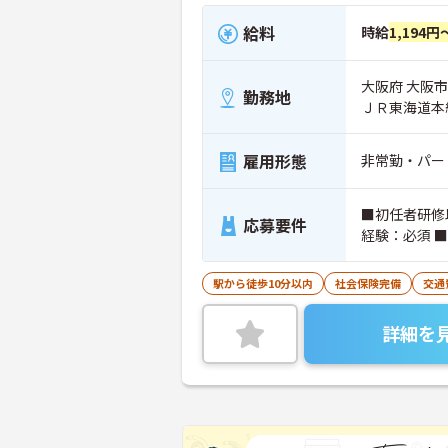
給料
時給
1,194円
大阪府 大阪市
勤務地
ＪＲ東海道本
雇用形態
非常勤・パー
■初任者研修
応募要件
経験：必須 
駅から徒歩10分以内
社会保険完備
交通
詳細を