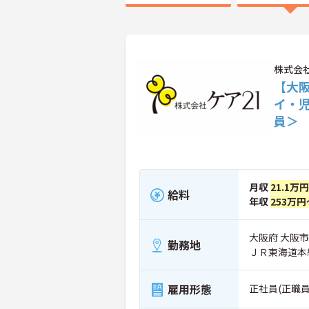
株式会
【大阪
イ・
員＞
月収
21.1万
給料
年収
253万円
大阪府 大阪市
勤務地
ＪＲ東海道本
雇用形態
正社員(正職員