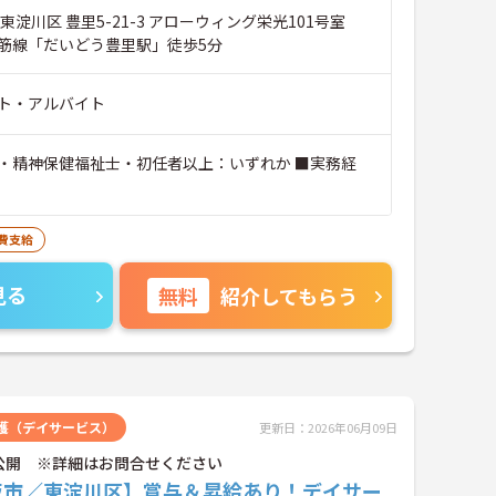
東淀川区 豊里5-21-3 アローウィング栄光101号室
筋線「だいどう豊里駅」徒歩5分
ト・アルバイト
・精神保健福祉士・初任者以上：いずれか ■実務経
費支給
見る
無料
紹介してもらう
護（デイサービス）
更新日：2026年06月09日
公開 ※詳細はお問合せください
阪市／東淀川区】賞与＆昇給あり！デイサー