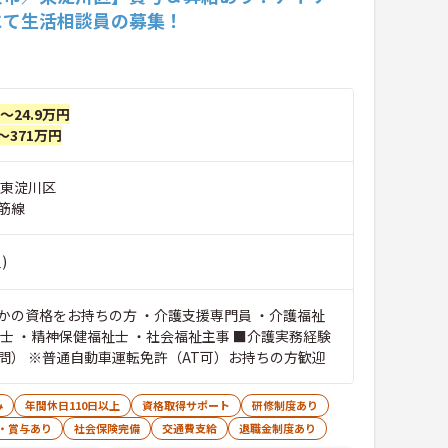
にて生活相談員の募集！
円～24.9万円
～371万円
市東淀川区
筋線
)
かの資格をお持ちの方 ・介護支援専門員 ・介護福祉
 ・精神保健福祉士 ・社会福祉主事 ■介護実務経験
必須（年数不問） ※普通自動車運転免許（AT可）お持ちの方歓迎
み
年間休日110日以上
資格取得サポート
研修制度あり
・賞与あり
社会保険完備
交通費支給
退職金制度あり