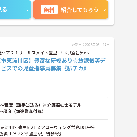
見る
無料
紹介してもらう
更新日：2026年05月17日
社ケア２１リールスメイト豊里
株式会社ケア２１
阪市東淀川区】豊富な研修あり☆放課後等デ
ービスでの児童指導員募集《駅チカ》
～程度（諸手当込み）※介護福祉士モデル
～程度（別途賞与付与）
東淀川区 豊里5-21-3 アローウィング栄光101号室
筋線「だいどう豊里駅」徒歩5分