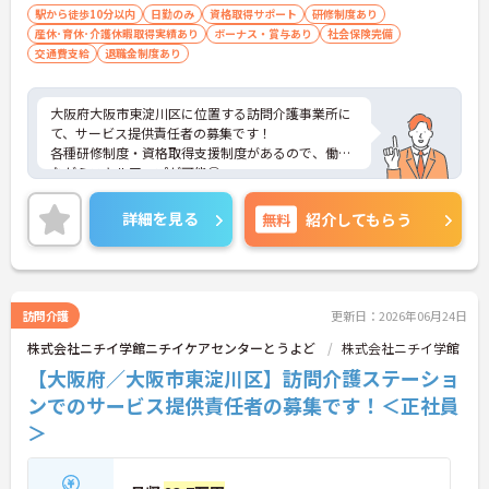
駅から徒歩10分以内
日勤のみ
資格取得サポート
研修制度あり
産休･育休･介護休暇取得実績あり
ボーナス・賞与あり
社会保険完備
交通費支給
退職金制度あり
大阪府大阪市東淀川区に位置する訪問介護事業所に
て、サービス提供責任者の募集です！
各種研修制度・資格取得支援制度があるので、働き
ながらスキルアップが可能◎
福利厚生も充実しており、長期的に働ける環境が整
っています◎
詳細を見る
無料
紹介してもらう
ご興味ある方には、面接対策ポイントなど、さらに
詳細をお話しいたしますのでお気軽にご相談くださ
い！
訪問介護
更新日：2026年06月24日
株式会社ニチイ学館ニチイケアセンターとうよど
株式会社ニチイ学館
【大阪府／大阪市東淀川区】訪問介護ステーショ
ンでのサービス提供責任者の募集です！＜正社員
＞