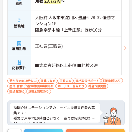
月収
23.7万円
～
給料
大阪府 大阪市東淀川区 豊里6-28-32 優勝マ
ンション1F
勤務地
阪急京都本線「上新庄駅」徒歩10分
正社員(正職員)
雇用形態
■実務者研修以上必須 ■経験必須
応募要件
駅から徒歩10分以内
残業少なめ
日勤のみ
資格取得サポート
研修制度あり
産休･育休･介護休暇取得実績あり
ボーナス・賞与あり
社会保険完備
交通費支給
退職金制度あり
訪問介護ステーションでのサービス提供責任者の募
集です！
残業は月平均10時間と少なく、賞与支給実績は計4.
23ヶ月分と多めです。
勤続年数手当や資格手当などの各種手当が充実して