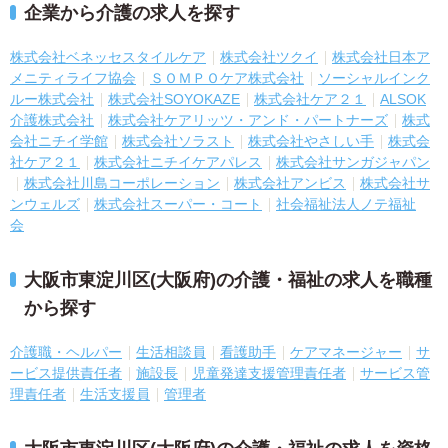
企業から介護の求人を探す
株式会社ベネッセスタイルケア
株式会社ツクイ
株式会社日本ア
メニティライフ協会
ＳＯＭＰＯケア株式会社
ソーシャルインク
ルー株式会社
株式会社SOYOKAZE
株式会社ケア２１
ALSOK
介護株式会社
株式会社ケアリッツ・アンド・パートナーズ
株式
会社ニチイ学館
株式会社ソラスト
株式会社やさしい手
株式会
社ケア２１
株式会社ニチイケアパレス
株式会社サンガジャパン
株式会社川島コーポレーション
株式会社アンビス
株式会社サ
ンウェルズ
株式会社スーパー・コート
社会福祉法人ノテ福祉
会
大阪市東淀川区(大阪府)の介護・福祉の求人を職種
から探す
介護職・ヘルパー
生活相談員
看護助手
ケアマネージャー
サ
ービス提供責任者
施設長
児童発達支援管理責任者
サービス管
理責任者
生活支援員
管理者