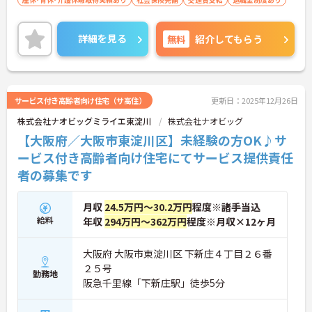
詳細を見る
無料
紹介してもらう
サービス付き高齢者向け住宅（サ高住）
更新日：2025年12月26日
株式会社ナオビッグミライエ東淀川
株式会社ナオビッグ
【大阪府／大阪市東淀川区】未経験の方OK♪サ
ービス付き高齢者向け住宅にてサービス提供責任
者の募集です
月収
24.5万円～30.2万円
程度※諸手当込
給料
年収
294万円～362万円
程度※月収×12ヶ月
大阪府 大阪市東淀川区 下新庄４丁目２６番
２５号
勤務地
阪急千里線「下新庄駅」徒歩5分