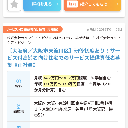
おり、長く働きやすい環境です☆
詳細を見る
無料
紹介してもらう
ご興味のある方には、面接対策ポイントなど、さら
に詳細をお話しいたしますのでお気軽にご相談くだ
さい！
サービス付き高齢者向け住宅（サ高住）
更新日：2026年04月08日
株式会社ライフケア・ビジョンはっぴーらいふ新大阪
株式会社ライフ
ケア・ビジョン
【大阪府／大阪市東淀川区】研修制度あり！サー
ビス付高齢者向け住宅でのサービス提供責任者募
集《正社員》
月収
24.7万円～28.7万円
程度 ※手当含む
年収
331万円～379万円
程度 ※賞与（2.0
給料
か月分計算）含む
大阪府 大阪市東淀川区 東中島4丁目1番14号
ＪＲ東海道本線(米原－神戸)「新大阪駅」徒
勤務地
歩5分