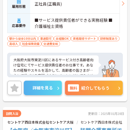
正社員(正職員)
雇用形態
■サービス提供責任者ができる実務経験 ■
応募要件
介護福祉士資格
駅から徒歩10分以内
車通勤可
未経験OK
資格取得サポート
研修制度あり
高収入
社会保険完備
交通費支給
大阪府大阪市東淀川区にあるサービス付き高齢者向
け住宅にてサービス提供責任者のお仕事です。あな
たの経験やスキルを活かして、高齢者の皆さまが安
心して過ごせる空間づくりにチャレンジしてみませ
んか？
ご興味ある方には、面接対策ポイントなど、さらに
詳細を見る
無料
紹介してもらう
詳細をお話しいたしますのでお気軽にご相談くださ
い。
訪問入浴
更新日：2025年01月28日
セントケア西日本株式会社セントケア大阪
セントケア西日本株式会社