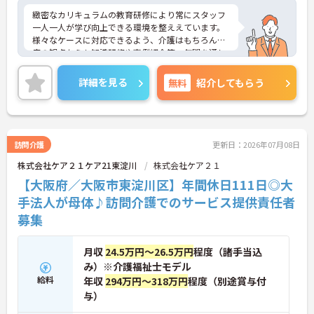
緻密なカリキュラムの教育研修により常にスタッフ
一人一人が学び向上できる環境を整ええています。
様々なケースに対応できるよう、介護はもちろん医
療の観点からも知識研修や事例紹介等、年間を通し
て各サービスのスタッフから幹部社員まで教育研修
を行っています。
詳細を見る
無料
紹介してもらう
訪問介護
更新日：2026年07月08日
株式会社ケア２１ケア21東淀川
株式会社ケア２１
【大阪府／大阪市東淀川区】年間休日111日◎大
手法人が母体♪訪問介護でのサービス提供責任者
募集
月収
24.5万円～26.5万円
程度（諸手当込
み）※介護福祉士モデル
給料
年収
294万円～318万円
程度（別途賞与付
与）