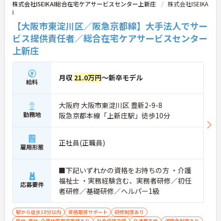
株式会社ISEIKAI総合在宅ケアサービスセンター上新庄
株式会社ISEIKA
I
【大阪市東淀川区／阪急京都線】大手法人でサー
ビス提供責任者／総合在宅ケアサービスセンター
上新庄
月収
21.0万円
～新卒モデル
給料
大阪府 大阪市東淀川区 豊新2-9-8
勤務地
阪急京都本線「上新庄駅」徒歩10分
正社員(正職員)
雇用形態
■下記いずれかの資格をお持ちの方 ・介護
福祉士 ・実務経験含む、実務者研修／初任
応募要件
者研修／基礎研修／ヘルパー1級
駅から徒歩10分以内
資格取得サポート
研修制度あり
産休･育休･介護休暇取得実績あり
社会保険完備
交通費支給
退職金制度あり