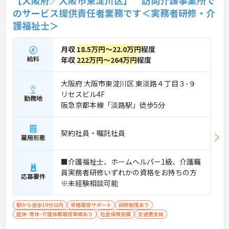
【大阪府／大阪市東淀川区】 訪問介護事業所で
のサービス提供責任者業務です＜実務者研修・介
護福祉士＞
月収
18.5万円～22.0万円
程度
給料
年収
222万円～264万円
程度
大阪府 大阪市東淀川区 東淡路４丁目３-９
リセスビル4F
勤務地
阪急京都本線「淡路駅」徒歩5分
契約社員・嘱託社員
雇用形態
■介護福祉士、ホームヘルパー1級、介護職
員実務者研修いずれかの資格をお持ちの方
応募要件
※未経験相談可能
駅から徒歩10分以内
資格取得サポート
研修制度あり
産休･育休･介護休暇取得実績あり
社会保険完備
交通費支給