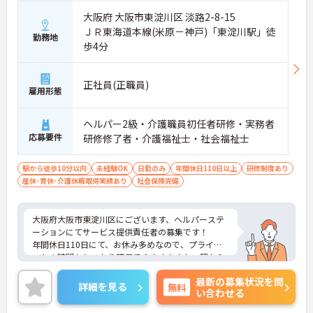
大阪府 大阪市東淀川区 淡路2-8-15
ＪＲ東海道本線(米原－神戸)「東淀川駅」徒
勤務地
歩4分
正社員(正職員)
雇用形態
ヘルパー2級・介護職員初任者研修・実務者
応募要件
研修修了者・介護福祉士・社会福祉士
駅から徒歩10分以内
未経験OK
日勤のみ
年間休日110日以上
研修制度あり
産休･育休･介護休暇取得実績あり
社会保険完備
大阪府大阪市東淀川区にございます、ヘルパーステ
ーションにてサービス提供責任者の募集です！
年間休日110日にて、お休み多めなので、プライベ
ートの時間もしっかり確保できます！また、駅から
徒歩圏内なので毎日の通勤も楽々です◎
最新の募集状況を問
ご興味のある方は、マイナビ介護職までお問い合わ
詳細を見る
無料
い合わせる
せください。