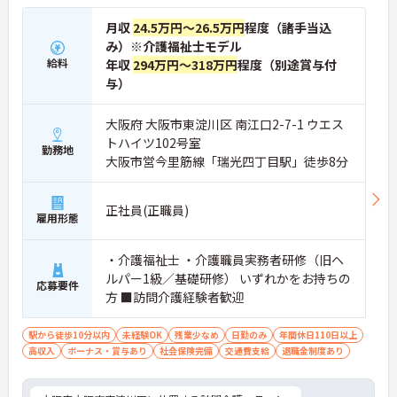
月収
24.5万円～26.5万円
程度（諸手当込
み）※介護福祉士モデル
給料
年収
294万円～318万円
程度（別途賞与付
与）
大阪府 大阪市東淀川区 南江口2-7-1 ウエス
トハイツ102号室
勤務地
大阪市営今里筋線「瑞光四丁目駅」徒歩8分
正社員(正職員)
雇用形態
・介護福祉士 ・介護職員実務者研修（旧ヘ
ルパー1級／基礎研修） いずれかをお持ちの
応募要件
方 ■訪問介護経験者歓迎
駅から徒歩10分以内
未経験OK
残業少なめ
日勤のみ
年間休日110日以上
高収入
ボーナス・賞与あり
社会保険完備
交通費支給
退職金制度あり