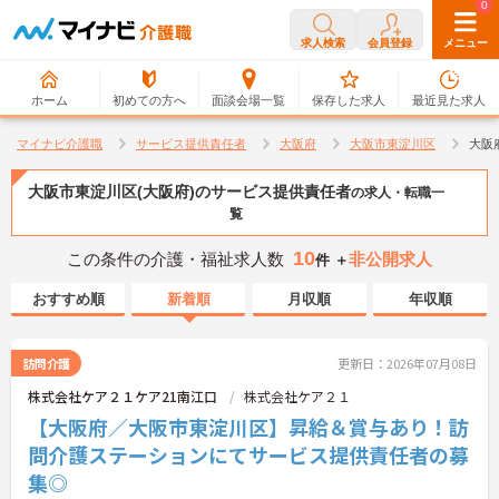
0
0
求人検索
会員登録
メニュー
ホーム
初めての方へ
面談会場一覧
保存した求人
最近見た求人
マイナビ介護職
サービス提供責任者
大阪府
大阪市東淀川区
大阪
大阪市東淀川区(大阪府)のサービス提供責任者
の求人・転職一
覧
10
この条件の介護・福祉求人数
非公開求人
件 ＋
おすすめ順
新着順
月収順
年収順
訪問介護
更新日：2026年07月08日
株式会社ケア２１ケア21南江口
株式会社ケア２１
【大阪府／大阪市東淀川区】昇給＆賞与あり！訪
問介護ステーションにてサービス提供責任者の募
集◎