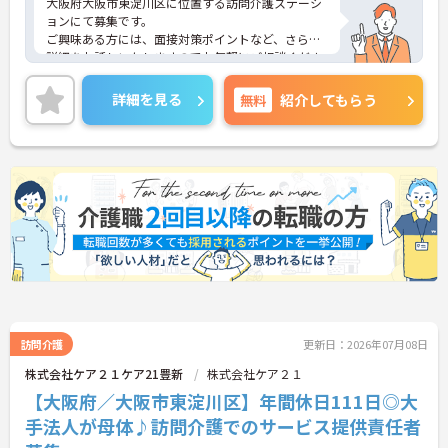
大阪府大阪市東淀川区に位置する訪問介護ステーシ
ョンにて募集です。
ご興味ある方には、面接対策ポイントなど、さらに
詳細をお話しいたしますのでお気軽にご相談くださ
い！
詳細を見る
無料
紹介してもらう
訪問介護
更新日：2026年07月08日
株式会社ケア２１ケア21豊新
株式会社ケア２１
【大阪府／大阪市東淀川区】年間休日111日◎大
手法人が母体♪訪問介護でのサービス提供責任者