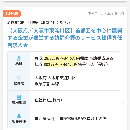
訪問介護
更新日：2026年06月30日
名称非公開 ※詳細はお問合せください
【大阪府／大阪市東淀川区】首都圏を中心に展開
する企業が運営する訪問介護のサービス提供責任
者求人★
月収
28.5万円～34.5万円
程度 ※諸手当込み
給料
年収
392万円～464万円
諸手当込（程度）
大阪府 大阪市東淀川区
勤務地
阪急京都本線
正社員(正職員)
雇用形態
■介護福祉士 ■実務経験が3年以上の方
応募要件