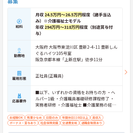
募集
月収
24.5万円～26.5万円
程度（諸手当込
み）※介護福祉士モデル
給料
年収
294万円～318万円
程度（別途賞与付
与）
大阪府 大阪市東淀川区 豊新2-4-11 豊新しん
ぐるハイツ105号室
勤務地
阪急京都本線「上新庄駅」徒歩11分
正社員(正職員)
雇用形態
■以下、いずれかの資格をお持ちの方 ・ヘ
ルパー1級 ・介護職員基礎研修課程修了 ・
応募要件
実務者研修 ・介護福祉士 ■介護業務の経験
がある方
未経験OK
残業少なめ
日勤のみ
年間休日110日以上
高収入
ボーナス・賞与あり
社会保険完備
交通費支給
退職金制度あり