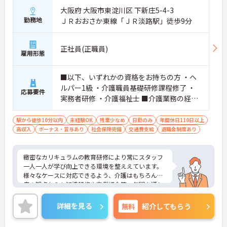
大阪府 大阪市東淀川区 下新庄5-4-3
勤務地
ＪＲおおさか東線「ＪＲ淡路駅」徒歩9分
正社員(正職員)
雇用形態
■以下、いずれかの資格をお持ちの方 ・ヘ
ルパー1級 ・介護職員基礎研修課程修了 ・
応募要件
実務者研修 ・介護福祉士 ■介護業務の経験
がある方
駅から徒歩10分以内
未経験OK
残業少なめ
日勤のみ
年間休日110日以上
高収入
ボーナス・賞与あり
社会保険完備
交通費支給
退職金制度あり
緻密なカリキュラムの教育研修により常にスタッフ
一人一人が学び向上できる環境を整ええています。
様々なケースに対応できるよう、介護はもちろん医
療の観点からも知識研修や事例紹介等、年間を通し
て各サービスのスタッフから幹部社員まで教育研修
を行っています。
詳細を見る
無料
紹介してもらう