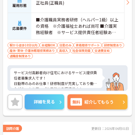
正社員(正職員)
雇用形態
■介護職員実務者研修（ヘルパー1級）以上
の資格 ※介護福祉士あれば尚可 ■介護実
応募要件
務経験者 ※サービス提供責任者経験あれ
ば尚可
駅から徒歩10分以内
未経験OK
日勤のみ
資格取得サポート
研修制度あり
産休･育休･介護休暇取得実績あり
高収入
社会保険完備
交通費支給
退職金制度あり
サービス付高齢者向け住宅におけるサービス提供責
任者募集求人です！
日勤帯のみのお仕事！研修制度が充実しており働き
ながらスキルアップを目指せる環境です！
ご興味ある方には、面接のポイントなど、さらに詳
細をお話致しますのでお気軽にご相談ください。
詳細を見る
無料
紹介してもらう
訪問介護
更新日：2026年04月01日