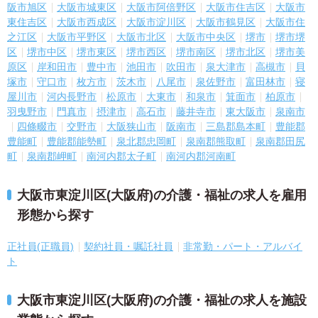
阪市旭区
大阪市城東区
大阪市阿倍野区
大阪市住吉区
大阪市
東住吉区
大阪市西成区
大阪市淀川区
大阪市鶴見区
大阪市住
之江区
大阪市平野区
大阪市北区
大阪市中央区
堺市
堺市堺
区
堺市中区
堺市東区
堺市西区
堺市南区
堺市北区
堺市美
原区
岸和田市
豊中市
池田市
吹田市
泉大津市
高槻市
貝
塚市
守口市
枚方市
茨木市
八尾市
泉佐野市
富田林市
寝
屋川市
河内長野市
松原市
大東市
和泉市
箕面市
柏原市
羽曳野市
門真市
摂津市
高石市
藤井寺市
東大阪市
泉南市
四條畷市
交野市
大阪狭山市
阪南市
三島郡島本町
豊能郡
豊能町
豊能郡能勢町
泉北郡忠岡町
泉南郡熊取町
泉南郡田尻
町
泉南郡岬町
南河内郡太子町
南河内郡河南町
大阪市東淀川区(大阪府)の介護・福祉の求人を雇用
形態から探す
正社員(正職員)
契約社員・嘱託社員
非常勤・パート・アルバイ
ト
大阪市東淀川区(大阪府)の介護・福祉の求人を施設