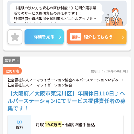
《経験の浅い方も安心の研修制度！》訪問介護事業
所でのサービス提供責任のお仕事です！！
研修制度や資格取得支援制度などスキルアップを目
指せる制度が充実ています！
ご興味ある方には、面接のポイントなど、さらに詳
細をお話致しますのでお気軽にご相談ください。
詳細を見る
無料
紹介してもらう
募集停止
訪問介護
更新日：2026年04月10日
社会福祉法人ノーマライゼーション協会ヘルパーステーションいずみ
社会福祉法人ノーマライゼーション協会
【大阪府／大阪市東淀川区】年間休日110日♪ヘ
ルパーステーションにてサービス提供責任者の募
集です！
月収
19.0万円
～程度※諸手当込
給料