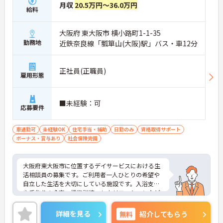
月収
20.5万円～36.0万円
・先輩スタッフへ相談しやすい雰囲気
給料
・社内研修や勉強会を実施
→ 一歩ずつ経験を積みながらスキルアップを目指せ
大阪府 東大阪市 横小路町1-1-35
ます。
―――――――――――――――
勤務地
近鉄奈良線「瓢箪山(大阪)駅」バス・車12分
■ 地域の暮らしを支えるやりがい♪
利用者様一人ひとりと深く関われる環境です。
正社員(正職員)
雇用形態
・地域密着型デイサービスを運営
・訪問介護事業も展開
・高齢者介護と障がい福祉の両分野に対応
■未経験：可
・住み慣れた地域での生活継続を支援
応募要件
→ 地域に貢献している実感を持ちながら働けます。
―――――――――――――――
車通勤可
未経験OK
住宅手当・補助
日勤のみ
資格取得サポート
■ チームワークが魅力の職場です♪
ボーナス・賞与あり
社会保険完備
スタッフ同士が協力しながら働ける環境になってい
ます。
大阪府東大阪市に位置するデイサービスにおける生
・日常業務のフォロー体制あり
活相談員の募集です。ご利用者一人ひとりの希望や
・情報共有しやすい職場環境
自立した生活を大切にしている施設です。入浴支援
・職員同士の交流機会も充実
や手作りの食事、機能訓練、レクリエーションなど
・正社員登用制度あり
を提供し、笑顔で快適に過ごせる環境づくりに取り
→ 長期的なキャリア形成も目指しやすい職場です。
組まれています。
詳細を見る
無料
紹介してもらう
就業時間は17:30までです。勤務時間終了後のプライ