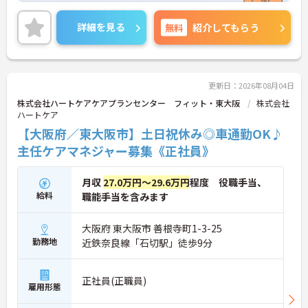
昇給や賞与制度があり頑張りが評価されてしっかり
と職員に還元されます。
詳細を見る
無料
紹介してもらう
ご興味のある方には、面接対策ポイントなど、さら
に詳細をお話しいたしますのでお気軽にご相談くだ
さい！
更新日：2026年08月04日
株式会社ハートケアケアプランセンター フィット・東大阪
株式会社
ハートケア
【大阪府／東大阪市】土日祝休み◎車通勤OK♪
主任ケアマネジャー募集《正社員》
月収
27.0万円～29.6万円
程度 役職手当、
給料
職能手当を含みます
大阪府 東大阪市 善根寺町1-3-25
勤務地
近鉄奈良線「石切駅」徒歩9分
正社員(正職員)
雇用形態