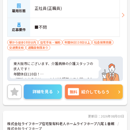
正社員(正職員)
雇用形態
■不問
応募要件
駅から徒歩10分以内
住宅手当・補助
年間休日110日以上
社会保険完備
交通費支給
退職金制度あり
東大阪市にございます、介護病棟の介護スタッフの
求人です！
年間休日110日！
ご興味のある方は、マイナビ介護職までお問い合わ
せください。
詳細を見る
無料
紹介してもらう
更新日：2026年08月03日
株式会社ライフホープ住宅型有料老人ホームライフホープ八尾１番館
株式会社ライフホープ