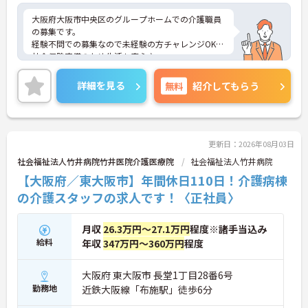
大阪府大阪市中央区のグループホームでの介護職員
の募集です。
経験不問での募集なので未経験の方チャレンジOK！
社会保険完備のため生活も安心♪
ご興味のある方は、面接のポイントをお伝えします
のでお気軽にお問い合せください。
詳細を見る
無料
紹介してもらう
更新日：2026年08月03日
社会福祉法人竹井病院竹井医院介護医療院
社会福祉法人竹井病院
【大阪府／東大阪市】年間休日110日！介護病棟
の介護スタッフの求人です！〈正社員〉
月収
26.3万円～27.1万円
程度※諸手当込み
給料
年収
347万円～360万円
程度
大阪府 東大阪市 長堂1丁目28番6号
勤務地
近鉄大阪線「布施駅」徒歩6分