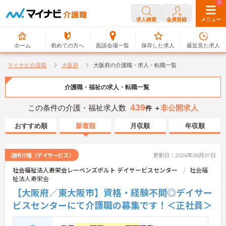
0
0
求人検索
会員登録
メニュー
ホーム
初めての方へ
面談会場一覧
保存した求人
最近見た求人
マイナビ介護職
大阪府
大阪府の介護職・求人・転職一覧
介護職・福祉の求人・転職一覧
439
この条件の介護・福祉求人数
非公開求人
件 ＋
おすすめ順
新着順
月収順
年収順
通所介護（デイサービス）
更新日：2026年08月07日
社会福祉法人寿栄会レーベンズポルト デイサービスセンター
社会福
祉法人寿栄会
【大阪府／東大阪市】資格・経験不問◎デイサー
ビスセンターにて介護職の募集です！＜正社員＞