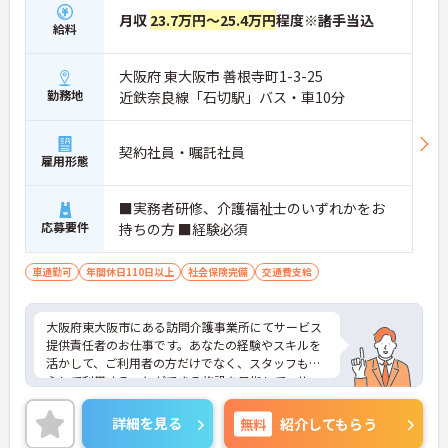
月収
23.7万円～25.4万円
程度※諸手当込
給料
大阪府 東大阪市 善根寺町1-3-25
勤務地
近鉄奈良線「石切駅」バス・車10分
契約社員・嘱託社員
雇用形態
■実務者研修、介護福祉士のいずれかをお
応募要件
持ちの方 ■経験必須
車通勤可
年間休日110日以上
社会保険完備
交通費支給
大阪府東大阪市にある訪問介護事業所にてサービス
提供責任者のお仕事です。あなたの経験やスキルを
活かして、ご利用者の方だけでなく、スタッフも安
心して利用することができる施設を目指して、サー
ビス提供責任者のお仕事にチャレンジしてみません
か？ご興味ある方には、面接対策ポイントなど、さ
詳細を見る
無料
紹介してもらう
らに詳細をお話しいたしますのでお気軽にご相談く