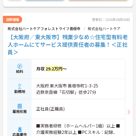
ださい。
訪問看護
更新日：2026年08月04日
株式会社ハートケアフォレストライフ善根寺
株式会社ハートケア
【大阪府／東大阪市】残業少なめ☆住宅型有料老
人ホームにてサービス提供責任者の募集！＜正社
員＞
月収
29.2万円
～
給料
大阪府 東大阪市 善根寺町1-3-25
勤務地
近鉄奈良線「石切駅」徒歩27分
正社員(正職員)
雇用形態
■実務者研修（ホームヘルパー1級）以上 ■
介護実務経験2年以上 ■PCスキル：記録、
応募要件