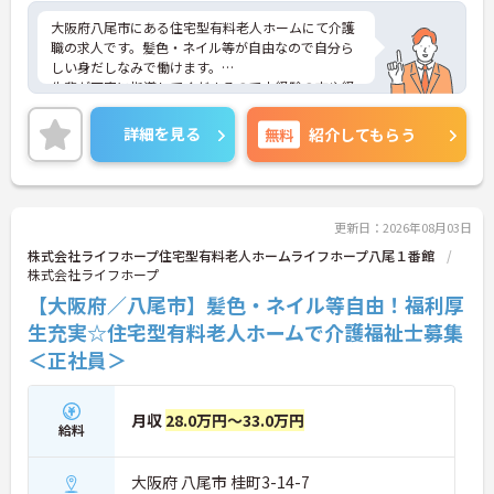
大阪府八尾市にある住宅型有料老人ホームにて介護
職の求人です。髪色・ネイル等が自由なので自分ら
しい身だしなみで働けます。
先輩が丁寧に指導してくださるので未経験の方や経
験が少ない方も安心です☆
ご興味のある方には、面接対策ポイントなど、さら
詳細を見る
無料
紹介してもらう
に詳細をご案内しますのでお気軽にご相談くださ
い！
更新日：2026年08月03日
株式会社ライフホープ住宅型有料老人ホームライフホープ八尾１番館
株式会社ライフホープ
【大阪府／八尾市】髪色・ネイル等自由！福利厚
生充実☆住宅型有料老人ホームで介護福祉士募集
＜正社員＞
月収
28.0万円～33.0万円
給料
大阪府 八尾市 桂町3-14-7