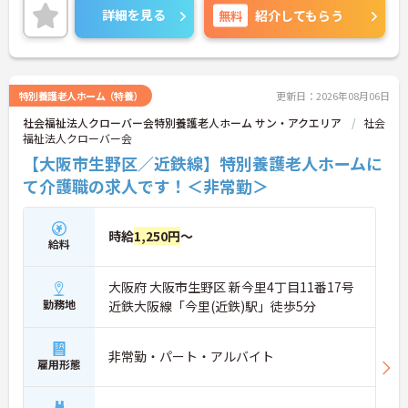
・地域に根ざした在宅サービスに関われる
は、面接対策ポイントなど、さらに詳細をお話しい
詳細を見る
無料
紹介してもらう
→ 視野を広げながら働ける環境です
たしますのでお気軽にご相談ください！
特別養護老人ホーム（特養）
更新日：2026年08月06日
社会福祉法人クローバー会特別養護老人ホーム サン・アクエリア
社会
福祉法人クローバー会
【大阪市生野区／近鉄線】特別養護老人ホームに
て介護職の求人です！＜非常勤＞
時給
1,250円
～
給料
大阪府 大阪市生野区 新今里4丁目11番17号
勤務地
近鉄大阪線「今里(近鉄)駅」徒歩5分
非常勤・パート・アルバイト
雇用形態