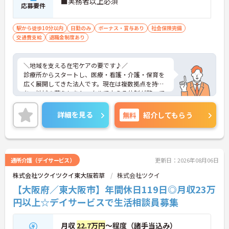
■実務者以上必須
応募要件
駅から徒歩10分以内
日勤のみ
ボーナス・賞与あり
社会保険完備
交通費支給
退職金制度あり
＼地域を支える在宅ケアの要です♪／
診療所からスタートし、医療・看護・介護・保育を
広く展開してきた法人です。現在は複数拠点を持
ち、地域の暮らしをトータルで支える体制が整って
います。訪問介護では、生活支援だけでなくサービ
ス調整や計画見直しまで一貫して関わることがで
詳細を見る
無料
紹介してもらう
き、やりがいを実感しやすい環境です。医療機関を
母体としているため、多職種連携もスムーズで安
心。働き方は「9:00～17:00勤務」と無理なく続け
やすく、未経験からでも段階的に成長できるフォロ
ー体制が整っています。
通所介護（デイサービス）
更新日：2026年08月06日
株式会社ツクイツクイ東大阪若草
株式会社ツクイ
■7時間勤務で働きやすさ抜群♪
【大阪府／東大阪市】年間休日119日◎月収23万
円以上☆デイサービスで生活相談員募集
生活リズムを整えやすい勤務環境が魅力です。
・「9:00～17:00勤務」で拘束時間が短め
・土日休み＋季節休暇でしっかりリフレッシュ
月収
22.7万円
～程度（諸手当込み）