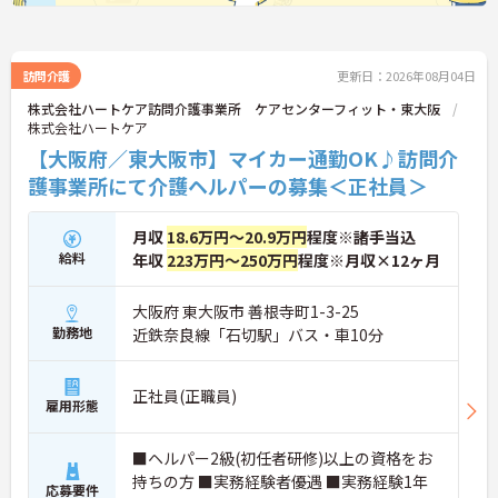
訪問介護
更新日：2026年08月04日
株式会社ハートケア訪問介護事業所 ケアセンターフィット・東大阪
株式会社ハートケア
【大阪府／東大阪市】マイカー通勤OK♪訪問介
護事業所にて介護ヘルパーの募集＜正社員＞
月収
18.6万円～20.9万円
程度※諸手当込
給料
年収
223万円～250万円
程度※月収×12ヶ月
大阪府 東大阪市 善根寺町1-3-25
勤務地
近鉄奈良線「石切駅」バス・車10分
正社員(正職員)
雇用形態
■ヘルパー2級(初任者研修)以上の資格をお
持ちの方 ■実務経験者優遇 ■実務経験1年
応募要件