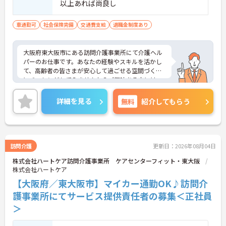
以上あれば尚良し
車通勤可
社会保険完備
交通費支給
退職金制度あり
大阪府東大阪市にある訪問介護事業所にて介護ヘル
パーのお仕事です。あなたの経験やスキルを活かし
て、高齢者の皆さまが安心して過ごせる空間づくり
にチャレンジしてみませんか？ご興味ある方には、
面接対策ポイントなど、さらに詳細をお話しいたし
ますのでお気軽にご相談ください。
詳細を見る
無料
紹介してもらう
訪問介護
更新日：2026年08月04日
株式会社ハートケア訪問介護事業所 ケアセンターフィット・東大阪
株式会社ハートケア
【大阪府／東大阪市】マイカー通勤OK♪訪問介
護事業所にてサービス提供責任者の募集＜正社員
＞