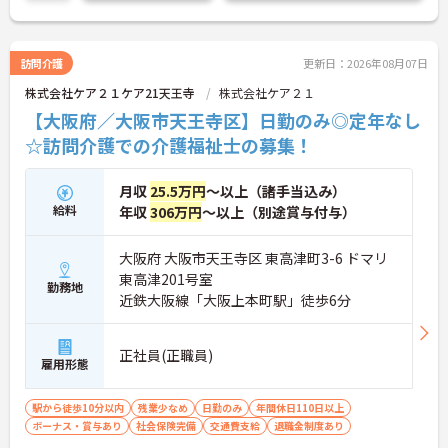
い！
訪問介護
更新日：2026年08月07日
株式会社ケア２１ケア21天王寺
株式会社ケア２１
【大阪府／大阪市天王寺区】日勤のみ◎定年なし
☆訪問介護での介護福祉士の募集！
月収
25.5万円
～以上（諸手当込み）
給料
年収
306万円
～以上（別途賞与付与）
大阪府 大阪市天王寺区 東高津町3-6 ドマリ
東高津201号室
勤務地
近鉄大阪線「大阪上本町駅」徒歩6分
正社員(正職員)
雇用形態
駅から徒歩10分以内
残業少なめ
日勤のみ
年間休日110日以上
ボーナス・賞与あり
社会保険完備
交通費支給
退職金制度あり