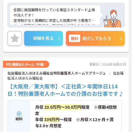
全国に施設展開を行っている東証スタンダード上場
の法人です！
定年制がなく長期的に安定した就業が叶う環境で
す。人間関係が良好で、職員同士が認め合う文化が
根付いています。
ご興味のある方には、面接対策ポイントなど、さら
詳細を見る
無料
紹介してもらう
に詳細をご案内しますのでお気軽にご相談くださ
い！
特別養護老人ホーム（特養）
更新日：2026年08月07日
社会福祉法人ほほえみ福祉会特別養護老人ホームラプラージュ
社会福
祉法人ほほえみ福祉会
【大阪府／東大阪市】＜正社員＞年間休日114
日！特別養護老人ホームでの介護のお仕事です♪
月収
23.0万円～30.0万円
程度 ※夜勤4回想
定
給料
年収
339万円
～程度 ※月収×12ヶ月＋賞
与3.0ヶ月想定