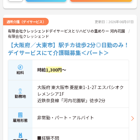
ご興味のある方には、面接対策ポイントなど、さら
に詳細をお話しいたしますのでお気軽にご相談くだ
さい！
通所介護（デイサービス）
更新日：2026年08月07日
有限会社クレッシェンドデイサービスとリハビリの里めりー 河内花園
有限会社クレッシェンド
【大阪府／大東市】駅チカ徒歩2分◎日勤のみ！
デイサービスにて介護職募集＜パート＞
時給
1,300円
～
給料
大阪府 東大阪市 菱屋東1-1-27 エスパシオク
レメンシア1F
勤務地
近鉄奈良線「河内花園駅」徒歩2分
非常勤・パート・アルバイト
雇用形態
■経験不問