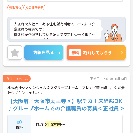
夜勤専従
社会保険完備
大阪府東大阪市にある住宅型有料老人ホームにて介
護職員の募集です！
複数施設を運営している法人で安定性◎長く働きた
い方におすすめの求人です！
週1日～勤務OKなので、ご自身のライフスタイルに
合わせて働くことができます◎
詳細を見る
無料
紹介してもらう
ご興味のある方には、面接対策ポイントなど、さら
に詳細をお話しいたしますのでお気軽にご相談くだ
さい！
グループホーム
更新日：2026年08月04日
株式会社シノケンウェルネスグループホーム フレンド筆ヶ崎
株式会
社シノケンウェルネス
【大阪府／大阪市天王寺区】駅チカ！未経験OK
♪グループホームでの介護職員の募集＜正社員＞
月収
21.0万円
～
給料