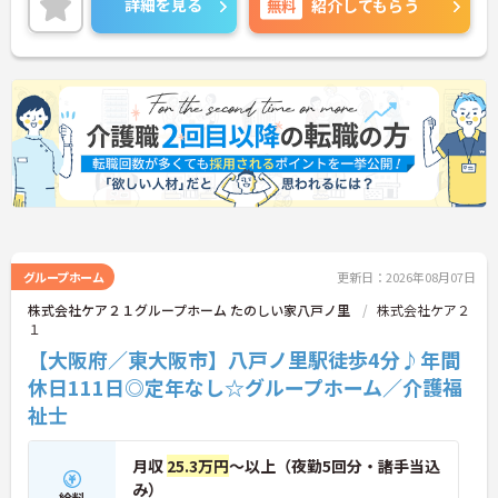
詳細を見る
無料
紹介してもらう
グループホーム
更新日：2026年08月07日
株式会社ケア２１グループホーム たのしい家八戸ノ里
株式会社ケア２
１
【大阪府／東大阪市】八戸ノ里駅徒歩4分♪年間
休日111日◎定年なし☆グループホーム／介護福
祉士
月収
25.3万円
～以上（夜勤5回分・諸手当込
み）
給料