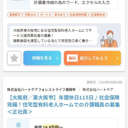
計画書作成の為のワード、エクセルの入力
車通勤可
日勤のみ
ボーナス・賞与あり
社会保険完備
交通費支給
大阪府東大阪市にある住宅型有料老人ホームにてサ
ービス提供責任者の募集！
複数施設を運営している法人で安定性◎長く働きた
い方におすすめの求人です！
残業は少なめで、プライベートや家庭との両立もし
やすい環境です♪
詳細を見る
無料
紹介してもらう
ご興味のある方には、面接対策ポイントなど、さら
に詳細をお話しいたしますのでお気軽にご相談くだ
さい！
更新日：2026年08月04日
株式会社ハートケアフォレストライフ善根寺
株式会社ハートケア
【大阪府／東大阪市】年間休日115日♪社会保険
完備！住宅型有料老人ホームでの介護職員の募集
＜正社員＞
月収
16.9万円
～