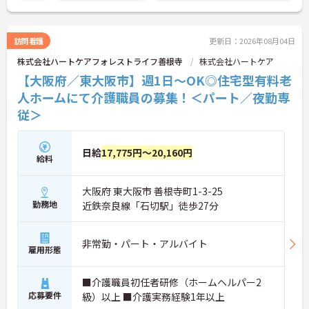
訪問看護
更新日：2026年08月04日
株式会社ハートケアフォレストライフ善根寺
株式会社ハートケア
【大阪府／東大阪市】週1日～OK◎住宅型有料老
人ホームにて介護職員の募集！＜パート／夜勤専
従＞
日給
17,775円～20,160円
給料
大阪府 東大阪市 善根寺町1-3-25
勤務地
近鉄奈良線「石切駅」徒歩27分
非常勤・パート・アルバイト
雇用形態
■介護職員初任者研修（ホームヘルパー2
応募要件
級）以上 ■介護実務経験1年以上