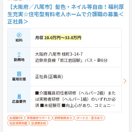
【大阪府／八尾市】髪色・ネイル等自由！福利厚
生充実☆住宅型有料老人ホームで介護職の募集＜
正社員＞
月収
28.0万円～33.0万円
給料
大阪府 八尾市 桂町3-14-7
勤務地
近鉄奈良線「若江岩田駅」バス・車6分
正社員(正職員)
雇用形態
■介護職員初任者研修（ヘルパー2級）また
は実務者研修（ヘルパー1級）のいずれか必
応募要件
須 ■未経験可 ■向上心があり、コミュニケ
ーションを大切にする方
未経験OK
資格取得サポート
研修制度あり
ボーナス・賞与あり
社会保険完備
交通費支給