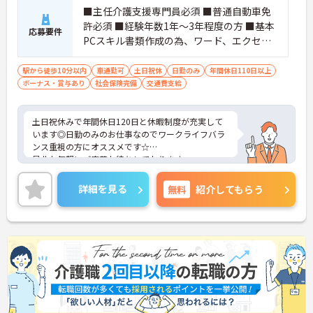
■主任介護支援専門員必須 ■普通自動車免
許必須 ■経験年数1年～3年程度の方 ■基本
応募要件
PCスキル書類作成の為、ワード、エクセル
に簡単な入力程度
駅から徒歩10分以内
車通勤可
土日祝休
日勤のみ
年間休日110日以上
ボーナス・賞与あり
社会保険完備
交通費支給
土日祝休みで年間休日120日と休暇制度が充実して
います◎日勤のみのお仕事なのでワークライフバラ
ンス重視の方にオススメです☆
是非お気軽にご応募お待ちしております。
詳細を見る
無料
紹介してもらう