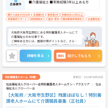
■介護福祉士 ■実務経験3年以上ある方
応募要件
駅から徒歩10分以内
未経験OK
無資格OK
年間休日110日以上
資格取得サポート
研修制度あり
産休･育休･介護休暇取得実績あり
交通費支給
大阪府大阪市生野区にある特別養護老人ホームにて
介護福祉士のお仕事です。
ご興味ある方には、面接対策ポイントなど、さらに
詳細をお話しいたしますのでお気軽にご相談くださ
い。
詳細を見る
無料
紹介してもらう
特別養護老人ホーム（特養）
更新日：2026年08月06日
社会福祉法人クローバー会特別養護老人ホームサン・アクエリア
社会
福祉法人クローバー会
【大阪府／大阪市生野区】残業ほぼなし！特別養
護老人ホームにて介護職員募集〈正社員〉