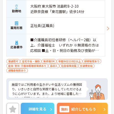
大阪府 東大阪市 池島町8-2-10
勤務地
近鉄奈良線「東花園駅」徒歩14分
正社員(正職員)
雇用形態
■介護職員初任者研修（ヘルパー2級）以
上、介護福祉士 いずれか ※無資格の方は
応募要件
応相談 ■土・日・祝日の勤務及び夜勤がで
きる方
車通勤可
住宅手当・補助
無資格OK
年間休日110日以上
研修制度あり
産休･育休･介護休暇取得実績あり
高収入
社会保険完備
交通費支給
退職金制度あり
施設ではご利用者の生きがいや生活リズムの獲得図
り、いきいきと自然な笑顔で暮らしていただけるよ
うに心がけています。また、より地域に密着したサ
ービスの展開をしています。
ご利用者からの「ありがとう」を身近に感じられる
職場です。賞与の支給実績が3.0ヶ月分あるため、頑
詳細を見る
無料
紹介してもらう
張りが評価される環境です。