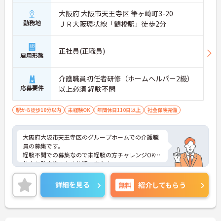
大阪府 大阪市天王寺区 筆ヶ崎町3-20
勤務地
ＪＲ大阪環状線「鶴橋駅」徒歩2分
正社員(正職員)
雇用形態
介護職員初任者研修（ホームヘルパー2級）
応募要件
以上必須 経験不問
駅から徒歩10分以内
未経験OK
年間休日110日以上
社会保険完備
大阪府大阪市天王寺区のグループホームでの介護職
員の募集です。
経験不問での募集なので未経験の方チャレンジOK！
社会保険完備のため生活も安心♪
ご興味のある方は、面接のポイントをお伝えします
のでお気軽にお問い合せください。
詳細を見る
無料
紹介してもらう