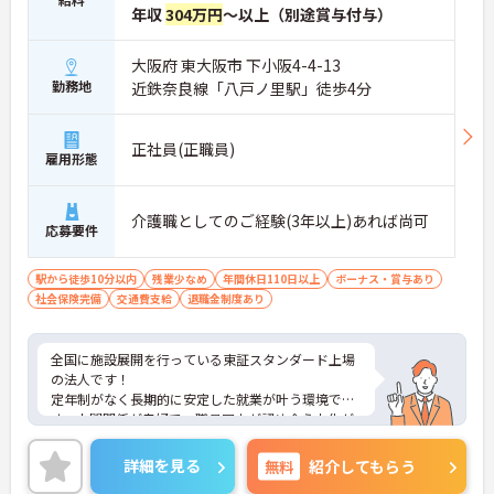
年収
304万円
～以上（別途賞与付与）
大阪府 東大阪市 下小阪4-4-13
勤務地
近鉄奈良線「八戸ノ里駅」徒歩4分
正社員(正職員)
雇用形態
介護職としてのご経験(3年以上)あれば尚可
応募要件
駅から徒歩10分以内
残業少なめ
年間休日110日以上
ボーナス・賞与あり
社会保険完備
交通費支給
退職金制度あり
全国に施設展開を行っている東証スタンダード上場
の法人です！
定年制がなく長期的に安定した就業が叶う環境で
す。人間関係が良好で、職員同士が認め合う文化が
根付いています。
ご興味のある方には、面接対策ポイントなど、さら
詳細を見る
無料
紹介してもらう
に詳細をご案内しますのでお気軽にご相談くださ