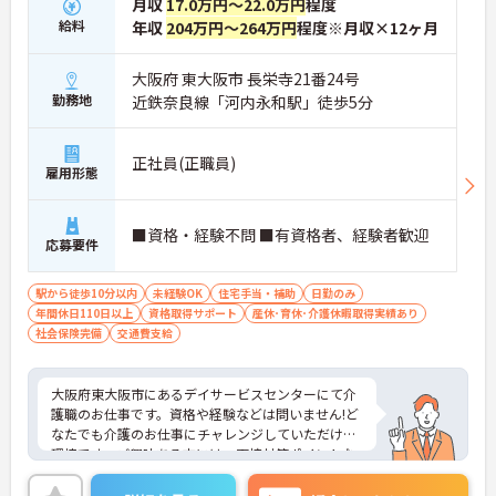
月収
17.0万円～22.0万円
程度
給料
年収
204万円～264万円
程度※月収×12ヶ月
大阪府 東大阪市 長栄寺21番24号
勤務地
近鉄奈良線「河内永和駅」徒歩5分
正社員(正職員)
雇用形態
■資格・経験不問 ■有資格者、経験者歓迎
応募要件
駅から徒歩10分以内
未経験OK
住宅手当・補助
日勤のみ
年間休日110日以上
資格取得サポート
産休･育休･介護休暇取得実績あり
社会保険完備
交通費支給
大阪府東大阪市にあるデイサービスセンターにて介
護職のお仕事です。資格や経験などは問いません!ど
なたでも介護のお仕事にチャレンジしていただける
環境です。ご興味ある方には、面接対策ポイントな
ど、さらに詳細をお話しいたしますのでお気軽にご
相談ください。