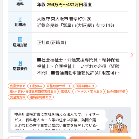
→ 無理なく長く働きたい方にぴったりな環境です
給料
年収
294万円～432万円
程度
■在宅介護の中核を担うやりがいポジション
大阪府 東大阪市 若草町9-20
現場＋マネジメント両面に関われます。
勤務地
近鉄奈良線「瓢箪山(大阪)駅」徒歩14分
・利用者の状況把握からサービス調整まで担当
・ヘルパー配置や勤務管理などチーム運営にも携わ
れる
正社員(正職員)
雇用形態
・ケアマネジャーと連携し計画の作成・見直しを実
施
→ 「支える」だけでなく「動かす」役割を担えます
■社会福祉士・介護支援専門員・精神保健
福祉士・介護福祉士 いずれか必須（経験
■未経験OK！安心スタートのサポート体制
応募要件
不問） ■普通自動車運転免許(AT限定可)
歓迎
はじめての方でも安心して挑戦できる環境です。
・経験不問での採用あり
残業少なめ
日勤のみ
資格取得サポート
研修制度あり
・先輩職員のフォローで着実にステップアップ
産休･育休･介護休暇取得実績あり
高収入
ボーナス・賞与あり
社会保険完備
・資格取得支援制度でスキルアップもサポート
交通費支給
退職金制度あり
→ 一歩ずつ成長できる安心感があります
■医療×介護の連携で幅広く関われる♪
神奈川県横浜市に本社を構える法人です。デイサー
ビス、有料老人ホーム等の住まい事業、訪問介護・
多職種連携の中で働ける魅力があります。
入浴などの在宅事業と幅広い事業を展開している大
・医療・看護・介護が連携した体制
手法人で、独自の福利厚生制度が充実しており、長
・様々な職種と協力しながら利用者支援が可能
く安心してご就業いただけます。ご興味のある方に