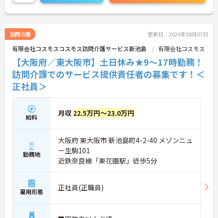
ベートな時間も充実させることが可能です。
ご興味のある方には、面接対策ポイントなど、さら
に詳細をご案内しますのでお気軽にご相談くださ
い！
訪問介護
更新日：2026年08月07日
有限会社コスモスコスモス訪問介護サービス新池島
有限会社コスモス
【大阪府／東大阪市】土日休み★9～17時勤務！
訪問介護でのサービス提供責任者の募集です！＜
正社員＞
月収
22.5万円～23.0万円
給料
大阪府 東大阪市 新池島町4-2-40 メゾンニュ
ー生駒101
勤務地
近鉄奈良線「東花園駅」徒歩5分
正社員(正職員)
雇用形態