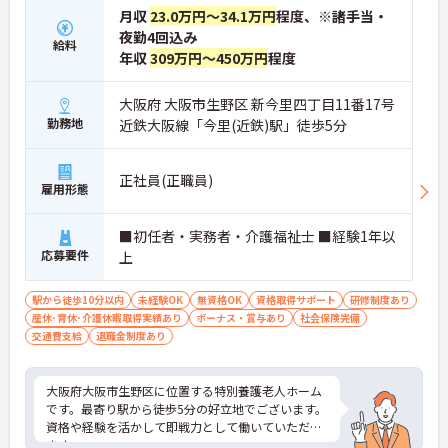
月収
23.0万円～34.1万円
程度、※諸手当・
夜勤4回込み
給料
年収
309万円～450万円
程度
大阪府 大阪市生野区 新今里四丁目11番17号
勤務地
近鉄大阪線「今里(近鉄)駅」徒歩5分
正社員(正職員)
雇用形態
■初任者・実務者・介護福祉士 ■経験1年以
応募要件
上
駅から徒歩10分以内
未経験OK
無資格OK
資格取得サポート
研修制度あり
産休･育休･介護休暇取得実績あり
ボーナス・賞与あり
社会保険完備
交通費支給
退職金制度あり
大阪府大阪市生野区に位置する特別養護老人ホーム
です。最寄り駅から徒歩5分の好立地でございます。
資格や経験を活かして即戦力として働いていただけ
ます。