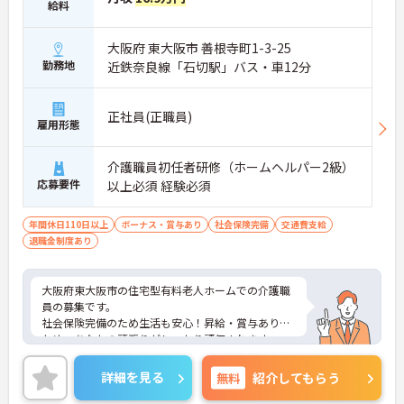
給料
大阪府 東大阪市 善根寺町1-3-25
勤務地
近鉄奈良線「石切駅」バス・車12分
正社員(正職員)
雇用形態
介護職員初任者研修（ホームヘルパー2級）
応募要件
以上必須 経験必須
年間休日110日以上
ボーナス・賞与あり
社会保険完備
交通費支給
退職金制度あり
大阪府東大阪市の住宅型有料老人ホームでの介護職
員の募集です。
社会保険完備のため生活も安心！昇給・賞与ありの
ため、あなたの頑張りがしっかり評価されます。
ご興味のある方は、面接のポイントをお伝えします
のでお気軽にお問い合せください。
詳細を見る
無料
紹介してもらう