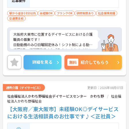
応募要件
駅から徒歩10分以内
未経験OK
ブランクOK
研修制度あり
社会保険完備
交通費支給
大阪府大東市に位置するデイサービスにおける介護
職員の募集です！
日勤勤務のみ◎日曜固定休み！シフト制による勤務
で週2日～相談可能です♪プライベートとのメリハ
リのある働き方が可能です！また、社内研修や勉強
会が充実しており、業務に不安がある方でも安心し
詳細を見る
無料
紹介してもらう
てご勤務いただけます♪地域福祉に貢献しながら、
自分らしい働き方を大切にしたい方にもおすすめの
職場です★
通所介護（デイサービス）
更新日：2026年08月07日
社会福祉法人かわち野福祉会デイサービスセンター かわち野
社会福
祉法人かわち野福祉会
―――――――――――――――
■ 未経験から安心スタート！
【大阪府／東大阪市】未経験OK◎デイサービス
における生活相談員のお仕事です♪＜正社員＞
介護業界が初めての方も着実に成長できる環境で
す。
・利用者様との関わり方から丁寧に学べる