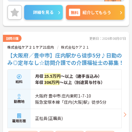
根付いています。
ご興味のある方には、面接対策ポイントなど、さら
詳細を見る
無料
紹介してもらう
に詳細をご案内しますのでお気軽にご相談くださ
い！
訪問介護
更新日：2026年08月07日
株式会社ケア２１ケア21庄内
株式会社ケア２１
【大阪府／豊中市】庄内駅から徒歩5分♪日勤の
み◎定年なし☆訪問介護での介護福祉士の募集！
月収
25.5万円
～以上（諸手当込み）
給料
年収
306万円
～以上（別途賞与付与）
大阪府 豊中市 庄内東町1-7-10
勤務地
阪急宝塚本線「庄内(大阪)駅」徒歩5分
正社員(正職員)
雇用形態