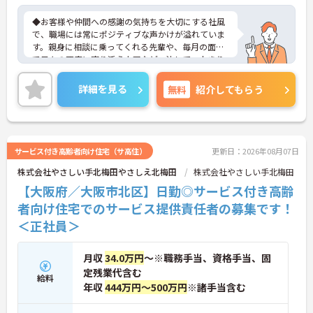
◆お客様や仲間への感謝の気持ちを大切にする社風
で、職場には常にポジティブな声かけが溢れていま
す。親身に相談に乗ってくれる先輩や、毎月の面談
で日々の不安に寄り添う上司など、決して一人きり
にさせないフォロー体制が万全。心理的安全性が高
く、中途入社でも自然と馴染める職場です。
詳細を見る
無料
紹介してもらう
◆無資格からでもプロフェッショナルを目指せる
「資格取得支援制度」を完備しています。初任者研
修から国家資格である介護福祉士まで、現場での実
務経験を積みながら、会社からのバックアップを受
けて資格取得に挑戦できます。
サービス付き高齢者向け住宅（サ高住）
更新日：2026年08月07日
◆法人独自の介護技術認定制度「ケアマイスター」
株式会社やさしい手北梅田やさしえ北梅田
株式会社やさしい手北梅田
により、身につけたスキルを5段階でしっかり評価
し手当で還元。さらに「目標管理シート」を用いた
【大阪府／大阪市北区】日勤◎サービス付き高齢
月1回の上司との面談があり、一人ひとりの不安や
者向け住宅でのサービス提供責任者の募集です！
目標に寄り添う手厚いフォロー体制が整っていま
＜正社員＞
す。
月収
34.0万円
～※職務手当、資格手当、固
定残業代含む
給料
年収
444万円～500万円
※諸手当含む