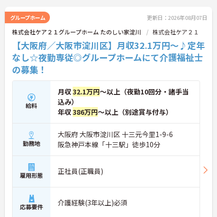
グループホーム
更新日：2026年08月07日
株式会社ケア２１グループホーム たのしい家淀川
株式会社ケア２１
【大阪府／大阪市淀川区】月収32.1万円～♪定年
なし☆夜勤専従◎グループホームにて介護福祉士
の募集！
月収
32.1万円
～以上（夜勤10回分・諸手当
込み）
給料
年収
386万円
～以上（別途賞与付与）
大阪府 大阪市淀川区 十三元今里1-9-6
勤務地
阪急神戸本線「十三駅」徒歩10分
正社員(正職員)
雇用形態
介護経験(3年以上)必須
応募要件