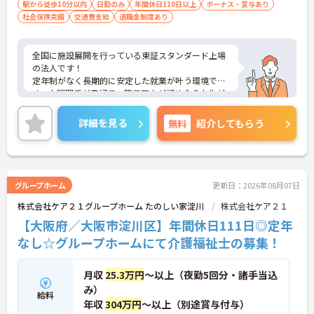
駅から徒歩10分以内
日勤のみ
年間休日110日以上
ボーナス・賞与あり
社会保険完備
交通費支給
退職金制度あり
全国に施設展開を行っている東証スタンダード上場
の法人です！
定年制がなく長期的に安定した就業が叶う環境で
す。人間関係が良好で、職員同士が認め合う文化が
根付いています。
ご興味のある方には、面接対策ポイントなど、さら
詳細を見る
無料
紹介してもらう
に詳細をご案内しますのでお気軽にご相談くださ
い！
グループホーム
更新日：2026年08月07日
株式会社ケア２１グループホーム たのしい家淀川
株式会社ケア２１
【大阪府／大阪市淀川区】年間休日111日◎定年
なし☆グループホームにて介護福祉士の募集！
月収
25.3万円
～以上（夜勤5回分・諸手当込
み）
給料
年収
304万円
～以上（別途賞与付与）