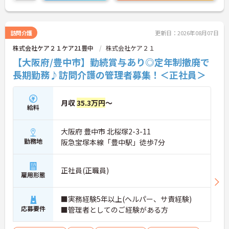
エリアマネージャーのサポート体制も整っており、
「一人で抱え込まない」安心感があります。長期的
にキャリアを築きたい方にもおすすめの環境です。
訪問介護
更新日：2026年08月07日
株式会社ケア２１ケア21豊中
株式会社ケア２１
■ 「高収入×納得感」しっかり稼げる環境
【大阪府/豊中市】勤続賞与あり◎定年制撤廃で
役割に応じた給与でモチベーションもアップ♪
長期勤務♪訪問介護の管理者募集！＜正社員＞
・月給35万円以上＋役付手当6万円込み
・特定処遇加算が給与に反映
・複数手当が整い、役割に応じた給与のバランス◎
月収
35.3万円
～
→ 「頑張りが収入に見える」仕組みが整っています
給料
■ 運営に関わるやりがいあるポジション♪
大阪府 豊中市 北桜塚2-3-11
自分の考えを活かした事業所づくりが可能！
勤務地
阪急宝塚本線「豊中駅」徒歩7分
・採用・営業・シフトなど幅広く関与
・地域との連携を含めた戦略にも携われる
・現場判断の余地があり主体的に動ける
正社員(正職員)
雇用形態
→ 「任されるやりがい」と成長実感が魅力です
■ 本部サポートありで安心の環境
■実務経験5年以上(ヘルパー、サ責経験)
応募要件
■管理者としてのご経験がある方
困ったときも一人にならない体制♪
・エリアマネージャーの巡回フォロー