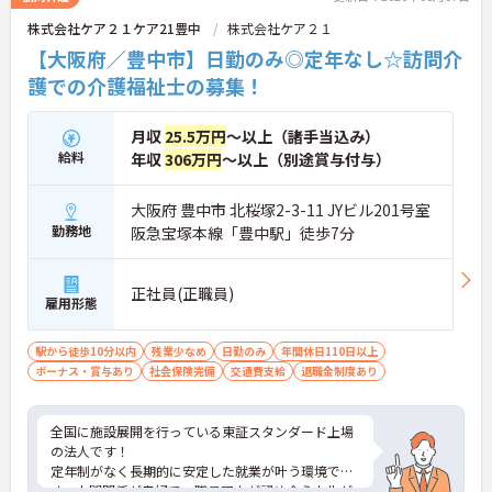
株式会社ケア２１ケア21豊中
株式会社ケア２１
【大阪府／豊中市】日勤のみ◎定年なし☆訪問介
護での介護福祉士の募集！
月収
25.5万円
～以上（諸手当込み）
給料
年収
306万円
～以上（別途賞与付与）
大阪府 豊中市 北桜塚2-3-11 JYビル201号室
勤務地
阪急宝塚本線「豊中駅」徒歩7分
正社員(正職員)
雇用形態
駅から徒歩10分以内
残業少なめ
日勤のみ
年間休日110日以上
ボーナス・賞与あり
社会保険完備
交通費支給
退職金制度あり
全国に施設展開を行っている東証スタンダード上場
の法人です！
定年制がなく長期的に安定した就業が叶う環境で
す。人間関係が良好で、職員同士が認め合う文化が