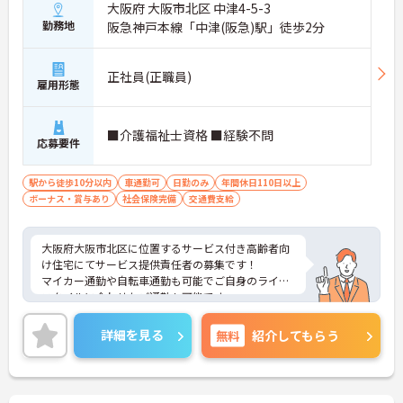
大阪府 大阪市北区 中津4-5-3
勤務地
阪急神戸本線「中津(阪急)駅」徒歩2分
正社員(正職員)
雇用形態
■介護福祉士資格 ■経験不問
応募要件
駅から徒歩10分以内
車通勤可
日勤のみ
年間休日110日以上
ボーナス・賞与あり
社会保険完備
交通費支給
大阪府大阪市北区に位置するサービス付き高齢者向
け住宅にてサービス提供責任者の募集です！
マイカー通勤や自転車通勤も可能でご自身のライフ
スタイルに合わせたご通勤も可能です。
ご興味ある方には、面接対策ポイントなど、さらに
詳細をお話しいたしますのでお気軽にご相談くださ
詳細を見る
無料
紹介してもらう
い！