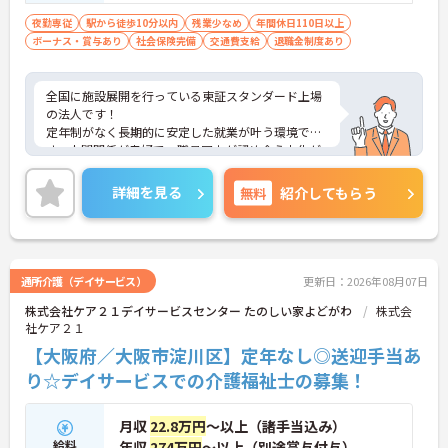
夜勤専従
駅から徒歩10分以内
残業少なめ
年間休日110日以上
ボーナス・賞与あり
社会保険完備
交通費支給
退職金制度あり
全国に施設展開を行っている東証スタンダード上場
の法人です！
定年制がなく長期的に安定した就業が叶う環境で
す。人間関係が良好で、職員同士が認め合う文化が
根付いています。
ご興味のある方には、面接対策ポイントなど、さら
詳細を見る
無料
紹介してもらう
に詳細をご案内しますのでお気軽にご相談くださ
い！
通所介護（デイサービス）
更新日：2026年08月07日
株式会社ケア２１デイサービスセンター たのしい家よどがわ
株式会
社ケア２１
【大阪府／大阪市淀川区】定年なし◎送迎手当あ
り☆デイサービスでの介護福祉士の募集！
月収
22.8万円
～以上（諸手当込み）
給料
年収
274万円
～以上（別途賞与付与）