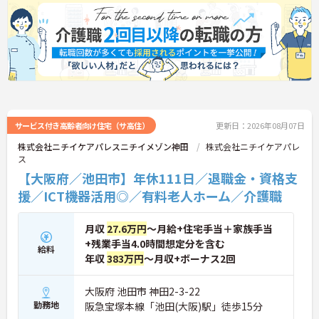
サービス付き高齢者向け住宅（サ高住）
更新日：2026年08月07日
株式会社ニチイケアパレスニチイメゾン神田
株式会社ニチイケアパレ
ス
【大阪府／池田市】年休111日／退職金・資格支
援／ICT機器活用◎／有料老人ホーム／介護職
月収
27.6万円
～月給+住宅手当＋家族手当
+残業手当4.0時間想定分を含む
給料
年収
383万円
～月収+ボーナス2回
大阪府 池田市 神田2-3-22
勤務地
阪急宝塚本線「池田(大阪)駅」徒歩15分