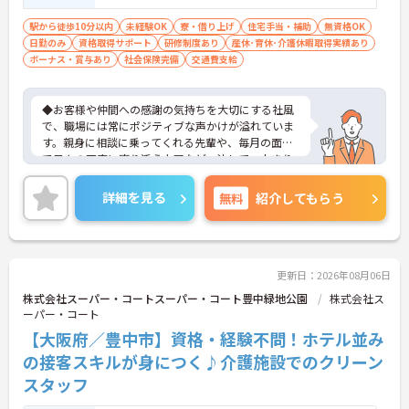
駅から徒歩10分以内
未経験OK
寮・借り上げ
住宅手当・補助
無資格OK
日勤のみ
資格取得サポート
研修制度あり
産休･育休･介護休暇取得実績あり
ボーナス・賞与あり
社会保険完備
交通費支給
◆お客様や仲間への感謝の気持ちを大切にする社風
で、職場には常にポジティブな声かけが溢れていま
す。親身に相談に乗ってくれる先輩や、毎月の面談
で日々の不安に寄り添う上司など、決して一人きり
にさせないフォロー体制が万全。心理的安全性が高
く、中途入社でも自然と馴染める職場です。
詳細を見る
無料
紹介してもらう
◆無資格からでもプロフェッショナルを目指せる
「資格取得支援制度」を完備しています。初任者研
修から国家資格である介護福祉士まで、現場での実
務経験を積みながら、会社からのバックアップを受
けて資格取得に挑戦できます。
更新日：2026年08月06日
◆法人独自の介護技術認定制度「ケアマイスター」
株式会社スーパー・コートスーパー・コート豊中緑地公園
株式会社ス
により、身につけたスキルを5段階でしっかり評価
ーパー・コート
し手当で還元。さらに「目標管理シート」を用いた
【大阪府／豊中市】資格・経験不問！ホテル並み
月1回の上司との面談があり、一人ひとりの不安や
目標に寄り添う手厚いフォロー体制が整っていま
の接客スキルが身につく♪介護施設でのクリーン
す。
スタッフ