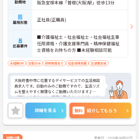
勤務地
阪急宝塚本線「曽根(大阪)駅」徒歩13分
正社員(正職員)
雇用形態
■介護福祉士・社会福祉士・社会福祉主事
任用資格・介護支援専門員・精神保健福祉
応募要件
士資格をお持ちの方 ■未経験相談可能
未経験OK
日勤のみ
研修制度あり
社会保険完備
交通費支給
大阪府豊中市に位置するデイサービスでの生活相談
員求人です。日勤のみのご勤務ですので、生活リズ
ムを整えやすく無理なくご勤務いただけます♪
ご興味のある方には、面接対策ポイントなど、さら
に詳細をお話しいたしますのでお気軽にご相談くだ
さい！
詳細を見る
無料
紹介してもらう
訪問介護
更新日：2026年08月07日