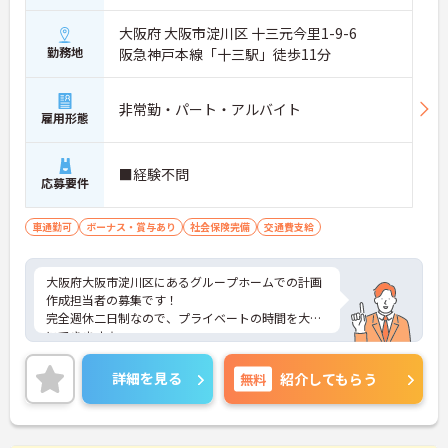
自分の考えを活かした事業所づくりが可能！
大阪府 大阪市淀川区 十三元今里1-9-6
・採用・営業・シフトなど幅広く関与
勤務地
阪急神戸本線「十三駅」徒歩11分
・地域との連携を含めた戦略にも携われる
・現場判断の余地があり主体的に動ける
→ 「任されるやりがい」と成長実感が魅力です
非常勤・パート・アルバイト
雇用形態
■ 本部サポートありで安心の環境
困ったときも一人にならない体制♪
■経験不問
応募要件
・エリアマネージャーの巡回フォロー
・人事・法務など専門部署がバックアップ
・労務やトラブルも組織的に支援あり
車通勤可
ボーナス・賞与あり
社会保険完備
交通費支給
→ 安心して業務に集中できる環境です
■ 年齢問わず長く働ける職場です♪
大阪府大阪市淀川区にあるグループホームでの計画
作成担当者の募集です！
将来を見据えてキャリア継続がしやすい！
完全週休二日制なので、プライベートの時間を大切
・定年制度なしで長期勤務が可能
にできます☆
・退職金制度や持株会あり
昇給・賞与あり♪ 頑張りがしっかり反映されま
・勤続年数に応じた手当支給あり
す！
詳細を見る
無料
紹介してもらう
→ 腰を据えて働きたい方にもピッタリです
ご興味のある方には、面接対策ポイントなど、さら
に詳細をお話しいたしますのでお気軽にご相談くだ
さい！