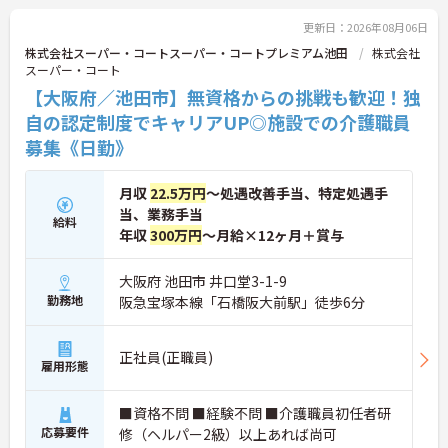
1万5000以上もの感謝が行き交っています！どんな
些細なことでも感謝を伝え合い、認め合えるため、
更新日：2026年08月06日
風通しが良くとてもあたたかい雰囲気の職場です。
株式会社スーパー・コートスーパー・コートプレミアム池田
株式会社
また、「もっとこうしたら良くなるかも！」という
スーパー・コート
現場の小さなアイデアを大切にしており、入社1日
【大阪府／池田市】無資格からの挑戦も歓迎！独
目から誰でもいくつでも提案できる「フジキャタ提
案」制度があり、毎月役員がすべての提案に目を通
自の認定制度でキャリアUP◎施設での介護職員
します。自分の気づきが実際のサービス向上につな
募集《日勤》
がるため、やりがいを持って仕事に取り組めます。
月収
22.5万円
～処遇改善手当、特定処遇手
当、業務手当
給料
年収
300万円
～月給×12ヶ月＋賞与
大阪府 池田市 井口堂3-1-9
勤務地
阪急宝塚本線「石橋阪大前駅」徒歩6分
正社員(正職員)
雇用形態
■資格不問 ■経験不問 ■介護職員初任者研
応募要件
修（ヘルパー2級）以上あれば尚可