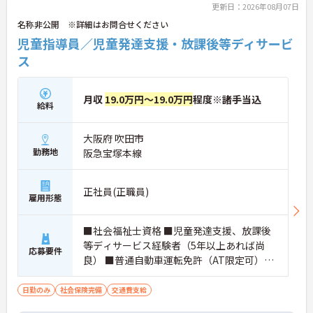
更新日：2026年08月07日
名称非公開 ※詳細はお問合せください
児童指導員／児童発達支援・放課後等ディサービ
ス
月収
19.0万円～19.0万円
程度※諸手当込
給料
大阪府 吹田市
勤務地
阪急宝塚本線
正社員(正職員)
雇用形態
■社会福祉士資格 ■児童発達支援、放課後
等ディサービス経験者（5年以上あれば尚
応募要件
良） ■普通自動車運転免許（AT限定可）必
須
日勤のみ
社会保険完備
交通費支給