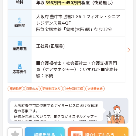
給料
年収
398万円～450万円
程度（夜勤無し）
大阪府 豊中市 勝部1-86-1 フィオレ・シニア
レジデンス豊中1F
勤務地
阪急宝塚本線「曽根(大阪)駅」徒歩12分
正社員(正職員)
雇用形態
■介護福祉士・社会福祉士・介護支援専門
員（ケアマネジャー）：いすれか ■実務経
応募要件
験：不問
車通勤可
日勤のみ
研修制度あり
社会保険完備
交通費支給
大阪府豊中市に位置するデイサービスにおける管理
者の募集です。
研修が充実しています。働きながらスキルアップが
目指せる職場環境です。また、マイカー通勤が可能
です。通勤が苦になりません。
ご興味のある方には、面接対策ポイントなど、さら
詳細を見る
無料
紹介してもらう