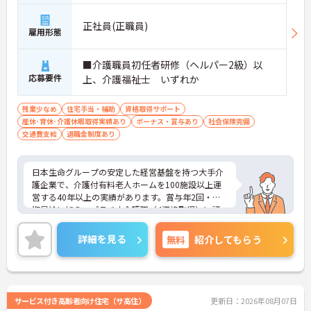
正社員(正職員)
雇用形態
■介護職員初任者研修（ヘルパー2級）以
応募要件
上、介護福祉士 いずれか
残業少なめ
住宅手当・補助
資格取得サポート
産休･育休･介護休暇取得実績あり
ボーナス・賞与あり
社会保険完備
交通費支給
退職金制度あり
日本生命グループの安定した経営基盤を持つ大手介
護企業で、介護付有料老人ホームを100施設以上運
営する40年以上の実績があります。賞与年2回・定
期昇給に加え、プラチナ介護職（4資格取得）に認
定されると月38,000円の手当が加算され、スキルが
収入に直結する仕組みが整っています。年間休日11
詳細を見る
無料
紹介してもらう
1日以上・残業月平均4.3時間と働きやすく、育休取
得率100%・育児短時間勤務（小学4年生まで）・有
給取得実績14日と、家庭との両立を長期的にサポー
トする制度も充実しています。入社導入研修・昇格
時研修・技術向上研修など段階別の研修体制と資格
サービス付き高齢者向け住宅（サ高住）
更新日：2026年08月07日
取得支援が整っており、介護福祉士国家試験対策講