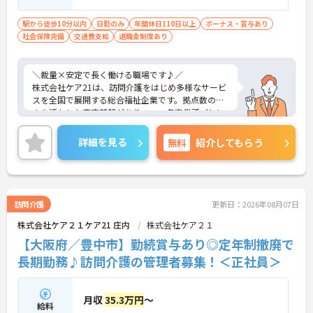
駅から徒歩10分以内
日勤のみ
年間休日110日以上
ボーナス・賞与あり
社会保険完備
交通費支給
退職金制度あり
＼裁量×安定で長く働ける職場です♪／
株式会社ケア21は、訪問介護をはじめ多様なサービ
スを全国で展開する総合福祉企業です。拠点数の多
さを活かした安定基盤がありつつ、各事業所ごとに
運営の裁量があり、現場発信で動けるのが魅力で
す。利用者様の在宅から施設まで幅広く関われるた
詳細を見る
無料
紹介してもらう
め、視野を広げながらスキルアップが可能。本部や
エリアマネージャーのサポート体制も整っており、
「一人で抱え込まない」安心感があります。長期的
にキャリアを築きたい方にもおすすめの環境です。
訪問介護
更新日：2026年08月07日
株式会社ケア２１ケア21 庄内
株式会社ケア２１
■ 「高収入×納得感」しっかり稼げる環境
【大阪府／豊中市】勤続賞与あり◎定年制撤廃で
役割に応じた給与でモチベーションもアップ♪
長期勤務♪訪問介護の管理者募集！＜正社員＞
・月給35万円以上＋役付手当6万円込み
・特定処遇加算が給与に反映
・複数手当が整い、役割に応じた給与のバランス◎
月収
35.3万円
～
→ 「頑張りが収入に見える」仕組みが整っています
給料