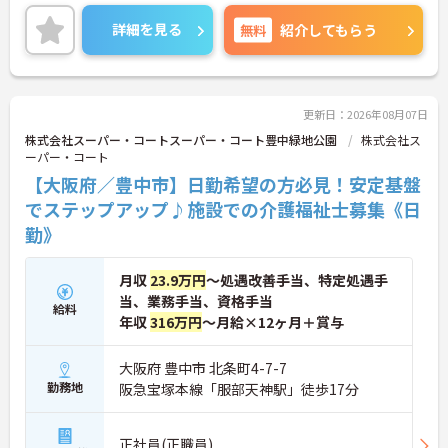
従来型の特養ですが、外観も内装も非常に綺麗な施
り、スタッフと直接意見交換をしています
設です♪
【育児・家庭との両立を本気でサポートしている職
詳細を見る
無料
紹介してもらう
職員の方々は男性の方が多く、平均年齢は30～40代
場です】
が活躍しております！
・育休取得率100%・育休後就業復帰率100%と、育
最寄り駅からも近く、住宅手当などの待遇面も手厚
児と仕事を両立できる体制が整っています
い法人様ですので、
・育児短時間勤務が小学4年生まで利用でき、法令よ
ご興味ある方は、是非お気軽にご相談ください！面
り長い期間サポートを受けることができます
更新日：2026年08月07日
接のポイントなど、さらに詳細をお話致します。
・「くるみん」「えるぼし」「トモニン」の3つの
株式会社スーパー・コートスーパー・コート豊中緑地公園
株式会社ス
厚生労働省認定を取得しており、ライフステージに
ーパー・コート
合わせた長期就業が実現できる職場です
【大阪府／豊中市】日勤希望の方必見！安定基盤
でステップアップ♪施設での介護福祉士募集《日
勤》
月収
23.9万円
～処遇改善手当、特定処遇手
当、業務手当、資格手当
給料
年収
316万円
～月給×12ヶ月＋賞与
大阪府 豊中市 北条町4-7-7
勤務地
阪急宝塚本線「服部天神駅」徒歩17分
正社員(正職員)