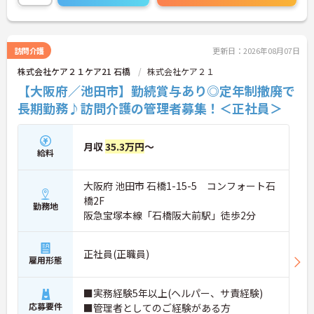
い！
訪問介護
更新日：2026年08月07日
株式会社ケア２１ケア21 石橋
株式会社ケア２１
【大阪府／池田市】勤続賞与あり◎定年制撤廃で
長期勤務♪訪問介護の管理者募集！＜正社員＞
月収
35.3万円
～
給料
大阪府 池田市 石橋1-15-5 コンフォート石
橋2F
勤務地
阪急宝塚本線「石橋阪大前駅」徒歩2分
正社員(正職員)
雇用形態
■実務経験5年以上(ヘルパー、サ責経験)
応募要件
■管理者としてのご経験がある方