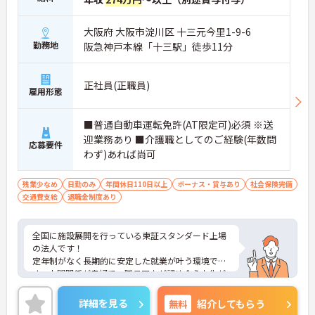
大阪府 大阪市淀川区 十三元今里1-9-6
勤務地
阪急神戸本線「十三駅」徒歩11分
正社員(正職員)
雇用形態
■普通自動車運転免許(AT限定可)必須 ※送
迎業務あり ■介護職としてのご経験(年数問
応募要件
わず)あれば尚可
残業少なめ
日勤のみ
年間休日110日以上
ボーナス・賞与あり
社会保険完備
交通費支給
退職金制度あり
全国に施設展開を行っている東証スタンダード上場
の法人です！
定年制がなく長期的に安定した就業が叶う環境で
す。人間関係が良好で、職員同士が認め合う文化が
根付いています。
ご興味のある方には、面接対策ポイントなど、さら
詳細を見る
無料
紹介してもらう
に詳細をご案内しますのでお気軽にご相談くださ