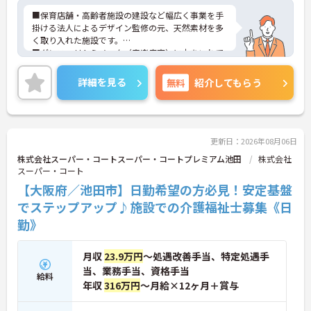
■保育店舗・高齢者施設の建設など幅広く事業を手
掛ける法人によるデザイン監修の元、天然素材を多
く取り入れた施設です。
■ダンス、リトミメック（音楽療育）に力をいれて
います。
■日曜が定休の週休2日制の勤務形態で、プライベ
詳細を見る
無料
紹介してもらう
ートを大切にしながら働くことができます。
更新日：2026年08月06日
株式会社スーパー・コートスーパー・コートプレミアム池田
株式会社
スーパー・コート
【大阪府／池田市】日勤希望の方必見！安定基盤
でステップアップ♪施設での介護福祉士募集《日
勤》
月収
23.9万円
～処遇改善手当、特定処遇手
当、業務手当、資格手当
給料
年収
316万円
～月給×12ヶ月＋賞与