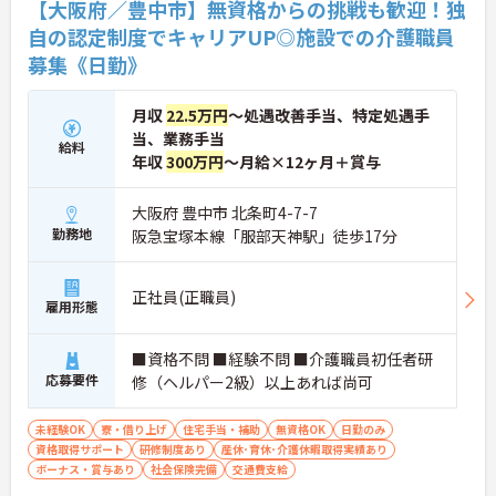
【大阪府／豊中市】無資格からの挑戦も歓迎！独
目から誰でもいくつでも提案できる「フジキャタ提
案」制度があり、毎月役員がすべての提案に目を通
自の認定制度でキャリアUP◎施設での介護職員
します。自分の気づきが実際のサービス向上につな
募集《日勤》
がるため、やりがいを持って仕事に取り組めます。
月収
22.5万円
～処遇改善手当、特定処遇手
当、業務手当
給料
年収
300万円
～月給×12ヶ月＋賞与
大阪府 豊中市 北条町4-7-7
勤務地
阪急宝塚本線「服部天神駅」徒歩17分
正社員(正職員)
雇用形態
■資格不問 ■経験不問 ■介護職員初任者研
応募要件
修（ヘルパー2級）以上あれば尚可
未経験OK
寮・借り上げ
住宅手当・補助
無資格OK
日勤のみ
資格取得サポート
研修制度あり
産休･育休･介護休暇取得実績あり
ボーナス・賞与あり
社会保険完備
交通費支給