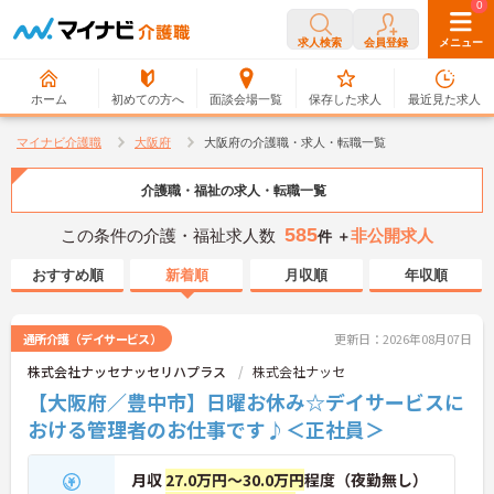
0
0
求人検索
会員登録
メニュー
ホーム
初めての方へ
面談会場一覧
保存した求人
最近見た求人
マイナビ介護職
大阪府
大阪府の介護職・求人・転職一覧
介護職・福祉の求人・転職一覧
585
この条件の介護・福祉求人数
非公開求人
件 ＋
おすすめ順
新着順
月収順
年収順
通所介護（デイサービス）
更新日：2026年08月07日
株式会社ナッセナッセリハプラス
株式会社ナッセ
【大阪府／豊中市】日曜お休み☆デイサービスに
おける管理者のお仕事です♪＜正社員＞
月収
27.0万円～30.0万円
程度（夜勤無し）