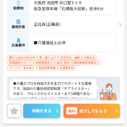
大阪府 池田市 井口堂3-1-9
勤務地
阪急宝塚本線「石橋阪大前駅」徒歩6分
正社員(正職員)
雇用形態
■介護福祉士必須
応募要件
駅から徒歩10分以内
寮・借り上げ
住宅手当・補助
日勤のみ
資格取得サポート
研修制度あり
産休･育休･介護休暇取得実績あり
ボーナス・賞与あり
社会保険完備
交通費支給
◆介護のプロを目指す方を全力でサポートする環境
です。独自の介護技術認定制度「ケアマイスター」
があり、ブロンズからマイスターまで5段階であな
たの技術を評価。合格すると認定証と手当が支給さ
れます。
◆スタッフ同士の繋がりを大切にするため「サンク
詳細を見る
無料
紹介してもらう
スバッジ」という素敵な制度を導入しています。ス
マホやパソコンから、部署や施設を超えた仲間に
「ありがとう」のバッジを送り合う仕組みで、毎月