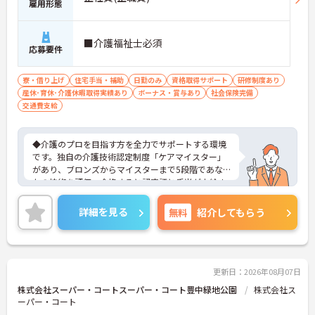
雇用形態
■介護福祉士必須
応募要件
寮・借り上げ
住宅手当・補助
日勤のみ
資格取得サポート
研修制度あり
産休･育休･介護休暇取得実績あり
ボーナス・賞与あり
社会保険完備
交通費支給
◆介護のプロを目指す方を全力でサポートする環境
です。独自の介護技術認定制度「ケアマイスター」
があり、ブロンズからマイスターまで5段階であな
たの技術を評価。合格すると認定証と手当が支給さ
れます。
◆スタッフ同士の繋がりを大切にするため「サンク
詳細を見る
無料
紹介してもらう
スバッジ」という素敵な制度を導入しています。ス
マホやパソコンから、部署や施設を超えた仲間に
「ありがとう」のバッジを送り合う仕組みで、毎月
1万5000以上もの感謝が行き交っています！どんな
些細なことでも感謝を伝え合い、認め合えるため、
更新日：2026年08月07日
風通しが良くとてもあたたかい雰囲気の職場です。
株式会社スーパー・コートスーパー・コート豊中緑地公園
株式会社ス
また、「もっとこうしたら良くなるかも！」という
ーパー・コート
現場の小さなアイデアを大切にしており、入社1日