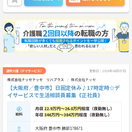
に詳細をご案内しますのでお気軽にご相談くださ
い！
通所介護（デイサービス）
更新日：2026年08月07日
株式会社ナッセナッセ リハプラス
株式会社ナッセ
【大阪府／豊中市】日固定休み♪17時定時☆デ
イサービスで生活相談員募集《正社員》
月収
22.9万円～26.0万円
程度（夜勤無し）
給料
年収
346万円～384万円
程度（夜勤無し）
大阪府 豊中市 勝部1?86?1