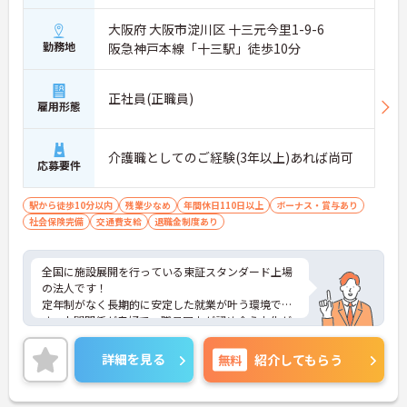
大阪府 大阪市淀川区 十三元今里1-9-6
勤務地
阪急神戸本線「十三駅」徒歩10分
正社員(正職員)
雇用形態
介護職としてのご経験(3年以上)あれば尚可
応募要件
駅から徒歩10分以内
残業少なめ
年間休日110日以上
ボーナス・賞与あり
社会保険完備
交通費支給
退職金制度あり
全国に施設展開を行っている東証スタンダード上場
の法人です！
定年制がなく長期的に安定した就業が叶う環境で
す。人間関係が良好で、職員同士が認め合う文化が
根付いています。
ご興味のある方には、面接対策ポイントなど、さら
詳細を見る
無料
紹介してもらう
に詳細をご案内しますのでお気軽にご相談くださ
い！