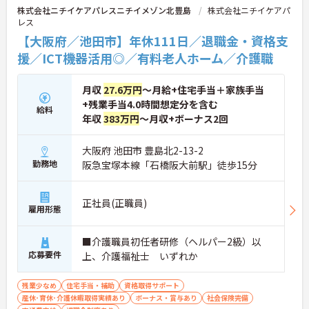
株式会社ニチイケアパレスニチイメゾン北豊島
株式会社ニチイケアパ
座やケアマネ対策講座も自社開講しています。多職
レス
種チームケアの中で専門性を高めながら、ケアマネ
ジャーや生活相談員へのキャリアアップも実現でき
【大阪府／池田市】年休111日／退職金・資格支
る職場です。
援／ICT機器活用◎／有料老人ホーム／介護職
★おすすめPOINT★
【日本生命グループの大手企業・成長ができる環境
月収
27.6万円
～月給+住宅手当＋家族手当
です】
+残業手当4.0時間想定分を含む
給料
・日本生命グループを親会社に持つ大手介護企業
年収
383万円
～月収+ボーナス2回
で、100施設以上を運営する安定した経営基盤があ
ります
・介護福祉士を取得すると資格手当がプラスされ、
大阪府 池田市 豊島北2-13-2
プラチナ介護職（4資格）に認定されると月38,000
勤務地
阪急宝塚本線「石橋阪大前駅」徒歩15分
円の手当が加算される仕組みが整っています
・介護福祉士国家試験対策講座・認知症ケア専門士
対策・ケアマネジャー対策など、資格取得支援講座
正社員(正職員)
雇用形態
を自社開講しており、資格保有率99.8%の実績があ
ります
【残業月4.3時間、給与と働きやすさを両立している
■介護職員初任者研修（ヘルパー2級）以
職場です】
応募要件
上、介護福祉士 いずれか
・賞与年2回・定期昇給、夜勤手当・家族手当・住
宅手当など各種手当が充実しています
・残業は月平均4.3時間と業界水準を大きく下回って
残業少なめ
住宅手当・補助
資格取得サポート
おり、有給休暇取得実績14日と休みも取りやすい環
産休･育休･介護休暇取得実績あり
ボーナス・賞与あり
社会保険完備
境です