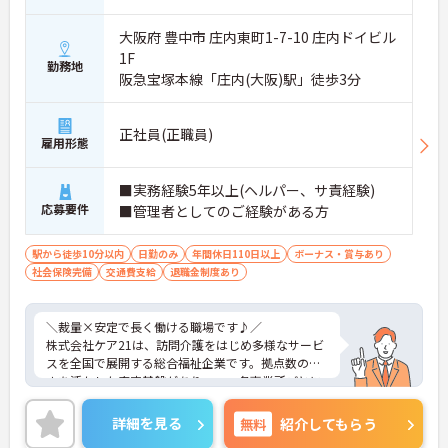
■ 運営に関わるやりがいあるポジション♪
大阪府 豊中市 庄内東町1-7-10 庄内ドイビル
自分の考えを活かした事業所づくりが可能！
1F
勤務地
・採用・営業・シフトなど幅広く関与
阪急宝塚本線「庄内(大阪)駅」徒歩3分
・地域との連携を含めた戦略にも携われる
・現場判断の余地があり主体的に動ける
→ 「任されるやりがい」と成長実感が魅力です
正社員(正職員)
雇用形態
■ 本部サポートありで安心の環境
■実務経験5年以上(ヘルパー、サ責経験)
困ったときも一人にならない体制♪
応募要件
■管理者としてのご経験がある方
・エリアマネージャーの巡回フォロー
・人事・法務など専門部署がバックアップ
・労務やトラブルも組織的に支援あり
駅から徒歩10分以内
日勤のみ
年間休日110日以上
ボーナス・賞与あり
→ 安心して業務に集中できる環境です
社会保険完備
交通費支給
退職金制度あり
■ 年齢問わず長く働ける職場です♪
＼裁量×安定で長く働ける職場です♪／
将来を見据えてキャリア継続がしやすい！
株式会社ケア21は、訪問介護をはじめ多様なサービ
・定年制度なしで長期勤務が可能
スを全国で展開する総合福祉企業です。拠点数の多
・退職金制度や持株会あり
さを活かした安定基盤がありつつ、各事業所ごとに
・勤続年数に応じた手当支給あり
運営の裁量があり、現場発信で動けるのが魅力で
→ 腰を据えて働きたい方にもピッタリです
す。利用者様の在宅から施設まで幅広く関われるた
詳細を見る
無料
紹介してもらう
め、視野を広げながらスキルアップが可能。本部や