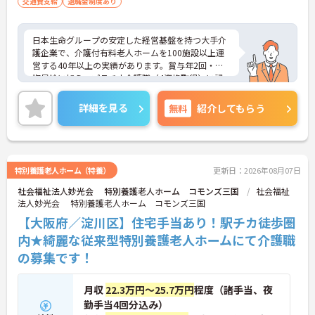
交通費支給
退職金制度あり
・年間休日111日以上・シフトは柔軟に対応してお
り、有給と組み合わせて海外旅行に行くスタッフも
いる職場です
日本生命グループの安定した経営基盤を持つ大手介
・インカム導入によりスタッフ間のフリーハンド連
護企業で、介護付有料老人ホームを100施設以上運
絡・情報共有が可能、また、睡眠センサー・アレク
営する40年以上の実績があります。賞与年2回・定
サ等IoT機器を活用し、業務効率化と質の高いケアを
期昇給に加え、プラチナ介護職（4資格取得）に認
両立しています
定されると月38,000円の手当が加算され、スキルが
・従業員満足度調査を定期実施し、スタッフの声を
収入に直結する仕組みが整っています。年間休日11
詳細を見る
無料
紹介してもらう
制度に反映する文化があります
1日以上・残業月平均4.3時間と働きやすく、育休取
・エリアマネージャー・社長が定期的にホームを周
得率100%・育児短時間勤務（小学4年生まで）・有
り、スタッフと直接意見交換をしています
給取得実績14日と、家庭との両立を長期的にサポー
【育児・家庭との両立を本気でサポートしている職
トする制度も充実しています。入社導入研修・昇格
場です】
時研修・技術向上研修など段階別の研修体制と資格
特別養護老人ホーム（特養）
更新日：2026年08月07日
・育休取得率100%・育休後就業復帰率100%と、育
取得支援が整っており、介護福祉士国家試験対策講
児と仕事を両立できる体制が整っています
社会福祉法人妙光会 特別養護老人ホーム コモンズ三国
社会福祉
座やケアマネ対策講座も自社開講しています。多職
・育児短時間勤務が小学4年生まで利用でき、法令よ
法人妙光会 特別養護老人ホーム コモンズ三国
種チームケアの中で専門性を高めながら、ケアマネ
り長い期間サポートを受けることができます
ジャーや生活相談員へのキャリアアップも実現でき
【大阪府／淀川区】住宅手当あり！駅チカ徒歩圏
・「くるみん」「えるぼし」「トモニン」の3つの
る職場です。
内★綺麗な従来型特別養護老人ホームにて介護職
厚生労働省認定を取得しており、ライフステージに
合わせた長期就業が実現できる職場です
の募集です！
★おすすめPOINT★
【日本生命グループの大手企業・成長ができる環境
です】
月収
22.3万円～25.7万円
程度（諸手当、夜
・日本生命グループを親会社に持つ大手介護企業
勤手当4回分込み）
で、100施設以上を運営する安定した経営基盤があ