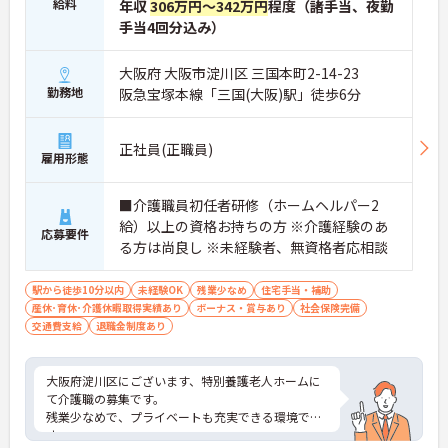
給料
ります
年収
306万円～342万円
程度（諸手当、夜勤
・介護福祉士を取得すると資格手当がプラスされ、
手当4回分込み）
プラチナ介護職（4資格）に認定されると月38,000
円の手当が加算される仕組みが整っています
大阪府 大阪市淀川区 三国本町2-14-23
・介護福祉士国家試験対策講座・認知症ケア専門士
勤務地
阪急宝塚本線「三国(大阪)駅」徒歩6分
対策・ケアマネジャー対策など、資格取得支援講座
を自社開講しており、資格保有率99.8%の実績があ
ります
正社員(正職員)
【残業月4.3時間、給与と働きやすさを両立している
雇用形態
職場です】
・賞与年2回・定期昇給、夜勤手当・家族手当・住
宅手当など各種手当が充実しています
■介護職員初任者研修（ホームヘルパー2
・残業は月平均4.3時間と業界水準を大きく下回って
給）以上の資格お持ちの方 ※介護経験のあ
応募要件
おり、有給休暇取得実績14日と休みも取りやすい環
る方は尚良し ※未経験者、無資格者応相談
境です
・年間休日111日以上・シフトは柔軟に対応してお
駅から徒歩10分以内
未経験OK
残業少なめ
住宅手当・補助
り、有給と組み合わせて海外旅行に行くスタッフも
産休･育休･介護休暇取得実績あり
ボーナス・賞与あり
社会保険完備
いる職場です
交通費支給
退職金制度あり
・インカム導入によりスタッフ間のフリーハンド連
絡・情報共有が可能、また、睡眠センサー・アレク
サ等IoT機器を活用し、業務効率化と質の高いケアを
大阪府淀川区にございます、特別養護老人ホームに
両立しています
て介護職の募集です。
・従業員満足度調査を定期実施し、スタッフの声を
残業少なめで、プライベートも充実できる環境で
制度に反映する文化があります
す。
・エリアマネージャー・社長が定期的にホームを周