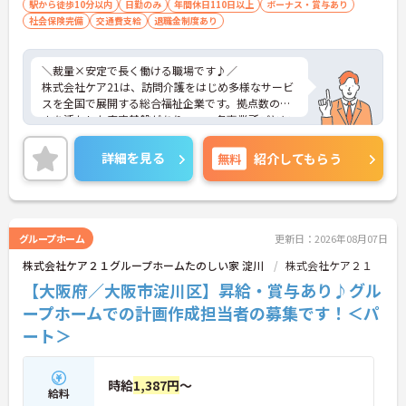
駅から徒歩10分以内
日勤のみ
年間休日110日以上
ボーナス・賞与あり
・人事・法務など専門部署がバックアップ
社会保険完備
交通費支給
退職金制度あり
・労務やトラブルも組織的に支援あり
→ 安心して業務に集中できる環境です
＼裁量×安定で長く働ける職場です♪／
■ 年齢問わず長く働ける職場です♪
株式会社ケア21は、訪問介護をはじめ多様なサービ
スを全国で展開する総合福祉企業です。拠点数の多
将来を見据えてキャリア継続がしやすい！
さを活かした安定基盤がありつつ、各事業所ごとに
・定年制度なしで長期勤務が可能
運営の裁量があり、現場発信で動けるのが魅力で
・退職金制度や持株会あり
す。利用者様の在宅から施設まで幅広く関われるた
・勤続年数に応じた手当支給あり
詳細を見る
無料
紹介してもらう
め、視野を広げながらスキルアップが可能。本部や
→ 腰を据えて働きたい方にもピッタリです
エリアマネージャーのサポート体制も整っており、
「一人で抱え込まない」安心感があります。長期的
にキャリアを築きたい方にもおすすめの環境です。
グループホーム
更新日：2026年08月07日
株式会社ケア２１グループホームたのしい家 淀川
株式会社ケア２１
■ 「高収入×納得感」しっかり稼げる環境
【大阪府／大阪市淀川区】昇給・賞与あり♪グル
役割に応じた給与でモチベーションもアップ♪
ープホームでの計画作成担当者の募集です！＜パ
・月給35万円以上＋役付手当6万円込み
ート＞
・特定処遇加算が給与に反映
・複数手当が整い、役割に応じた給与のバランス◎
→ 「頑張りが収入に見える」仕組みが整っています
時給
1,387円
～
給料
■ 運営に関わるやりがいあるポジション♪