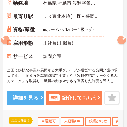
勤務地
福島県 福島市 渡利字番匠3-1 ポモドーリーＡ棟102号室
最寄り駅
ＪＲ東北本線(上野－盛岡)「福島(福島)駅」バス・車10分
資格/職種
■ホームヘルパー1級・介護職員実務者研修修了者必須・介護職員基礎研修修了者士 いずれか必須 ■普通自動車免許必須（ＡＴ限定可） ■経験1年以上必須 ■必要なＰＣスキル：入力程度
雇用形態
正社員(正職員)
サービス
訪問介護
全国で多様な事業を展開する大手グループが運営する訪問介護の求
人です。「働き方改革関連認定企業」や「次世代認定マークくるみ
んマーク」を取得し、職員の働きやすさを重視した制度を導入して
います。定年後も上限85歳までの再雇用制度を利用でき、長期的な
視点でキャリアを築くことが可能です。また、時間帯別の加算手当
や勤続年数に応じた手当が用意されており、日々の業務や継続した
詳細を見る
紹介してもらう
無料
勤務が収入に直結する仕組みがあります。月平均の残業時間は10時
間程度と少なく、育児休業や介護休業の取得実績もあるため、家庭
と仕事の両立を図りながら、自分に合ったペースで働き続けられる
環境が整っています。
ここに注目！
のみ
資格取得サポート
車通勤可
研修制度あり
未経験OK
産休･育休･介護休暇取得実
残業少なめ
資格取