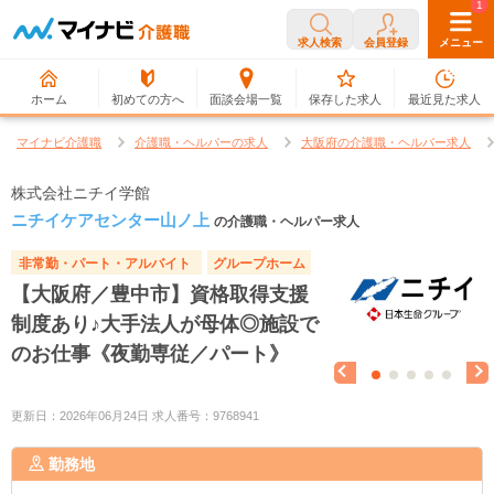
0
1
求人検索
会員登録
メニュー
ホーム
初めての方へ
面談会場一覧
保存した求人
最近見た求人
マイナビ介護職
介護職・ヘルパーの求人
大阪府の介護職・ヘルパー求人
株式会社ニチイ学館
ニチイケアセンター山ノ上
の介護職・ヘルパー求人
非常勤・パート・アルバイト
グループホーム
【大阪府／豊中市】資格取得支援
制度あり♪大手法人が母体◎施設で
のお仕事《夜勤専従／パート》
更新日：2026年06月24日 求人番号：9768941
勤務地