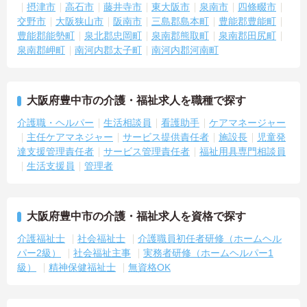
摂津市
高石市
藤井寺市
東大阪市
泉南市
四條畷市
交野市
大阪狭山市
阪南市
三島郡島本町
豊能郡豊能町
豊能郡能勢町
泉北郡忠岡町
泉南郡熊取町
泉南郡田尻町
泉南郡岬町
南河内郡太子町
南河内郡河南町
大阪府豊中市の介護・福祉求人を職種で探す
介護職・ヘルパー
生活相談員
看護助手
ケアマネージャー
主任ケアマネジャー
サービス提供責任者
施設長
児童発
達支援管理責任者
サービス管理責任者
福祉用具専門相談員
生活支援員
管理者
大阪府豊中市の介護・福祉求人を資格で探す
介護福祉士
社会福祉士
介護職員初任者研修（ホームヘル
パー2級）
社会福祉主事
実務者研修（ホームヘルパー1
級）
精神保健福祉士
無資格OK