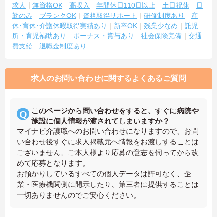
求人
無資格OK
高収入
年間休日110日以上
土日祝休
日
勤のみ
ブランクOK
資格取得サポート
研修制度あり
産
休･育休･介護休暇取得実績あり
新卒OK
残業少なめ
託児
所・育児補助あり
ボーナス・賞与あり
社会保険完備
交通
費支給
退職金制度あり
求人のお問い合わせに関するよくあるご質問
このページから問い合わせをすると、すぐに病院や
施設に個人情報が渡されてしまいますか？
マイナビ介護職へのお問い合わせになりますので、お問
い合わせ後すぐに求人掲載元へ情報をお渡しすることは
ございません。ご本人様より応募の意志を伺ってから改
めて応募となります。
お預かりしているすべての個人データは許可なく、企
業・医療機関側に開示したり、第三者に提供することは
一切ありませんのでご安心ください。