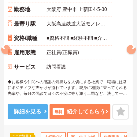
勤務地
大阪府 豊中市 上新田4-5-30
最寄り駅
大阪高速鉄道大阪モノレール「千里中央駅」徒歩13分
資格/職種
■資格不問 ■経験不問 ■介護職員初任者研修（ヘルパー2級）以上あれば尚可
雇用形態
正社員(正職員)
サービス
訪問看護
◆お客様や仲間への感謝の気持ちを大切にする社風で、職場には常
にポジティブな声かけが溢れています。親身に相談に乗ってくれる
先輩や、毎月の面談で日々の不安に寄り添う上司など、決して一人
きりにさせないフォロー体制が万全。心理的安全性が高く、中途入
社でも自然と馴染める職場です。
◆無資格からでもプロフェッショナルを目指せる「資格取得支援制
詳細を見る
紹介してもらう
無料
度」を完備しています。初任者研修から国家資格である介護福祉士
まで、現場での実務経験を積みながら、会社からのバックアップを
受けて資格取得に挑戦できます。
◆法人独自の介護技術認定制度「ケアマイスター」により、身につ
ここに注目！