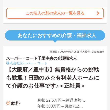
★おすすめPOINT★
【上限85歳までの再雇用制度があり、長期的な勤務が期待できま
す】
この法人の別の求人の一覧を見る
・定年65歳に加え、状況に応じた再雇用制度により上限85歳まで働
けるため、長期的な将来設計を描けます。
・幅広い世代がそれぞれのライフスタイルに合わせて活躍してお
り、年齢を重ねても無理なく続けられる環境です。
あなたにおすすめの介護・福祉求人
【大手法人の安定基盤のもとで、収入アップを目指せる環境です】
・所持資格に応じた手当や、早朝・夜間帯の勤務に対する加算手当
により、着実な収入増が期待できます。
更新日：2026年08月06日 求人番号：10188265
・最大20,000円の勤続年数加算手当や年2回の賞与支給があるため、
長く勤務するほど待遇に反映される仕組みがあります。
スーパー・コート千里中央の介護職求人
株式会社スーパー・コート
【認定マークを取得した、柔軟で働きやすい体制が整っています】
【大阪府／豊中市】無資格からの挑戦
・「くるみんマーク」を取得し、育児・介護休業の実績や復職制度
も歓迎！日勤のみ☆有料老人ホームに
があるため、生活の変化にも対応できます。
・残業が月平均10時間と少なく、日勤帯の勤務が中心であるため、
て介護のお仕事です♪＜正社員＞
私生活との両立を図りながら働けます。
月収 22.5万円～処遇改善手当、特定処遇手当、業務手当
給料
年収 300万円～月給×12ヶ月＋賞与