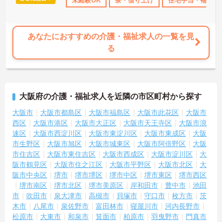
あり
産休･育休･介護休暇取得実績あり
未経験OK
寮・借り上げ
社会保険完備
住宅手当・補助
交通費支給
けたスキルを5段階でしっかり評価し手当で還元。さらに「目標管理
シート」を用いた月1回の上司との面談があり、一人ひとりの不安や
目標に寄り添う手厚いフォロー体制が整っています。
あなたにおすすめの介護・福祉求人の一覧を見
る
大阪府の介護・福祉求人を近隣の市区町村から探す
大阪市
大阪市都島区
大阪市福島区
大阪市此花区
大阪市
西区
大阪市港区
大阪市大正区
大阪市天王寺区
大阪市浪
速区
大阪市西淀川区
大阪市東淀川区
大阪市東成区
大阪
市生野区
大阪市旭区
大阪市城東区
大阪市阿倍野区
大阪
市住吉区
大阪市東住吉区
大阪市西成区
大阪市淀川区
大
阪市鶴見区
大阪市住之江区
大阪市平野区
大阪市北区
大
阪市中央区
堺市
堺市堺区
堺市中区
堺市東区
堺市西区
堺市南区
堺市北区
堺市美原区
岸和田市
豊中市
池田
市
吹田市
泉大津市
高槻市
貝塚市
守口市
枚方市
茨
木市
八尾市
泉佐野市
富田林市
寝屋川市
河内長野市
松原市
大東市
和泉市
箕面市
柏原市
羽曳野市
門真市