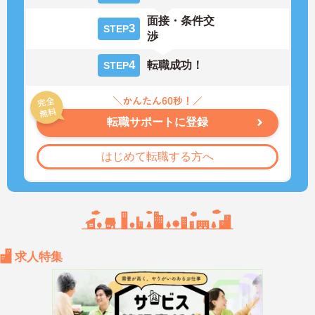
面接・条件交
3
STEP
渉
4
転職成功！
STEP
転職サポートに登録
はじめて転職する方へ
求人特集