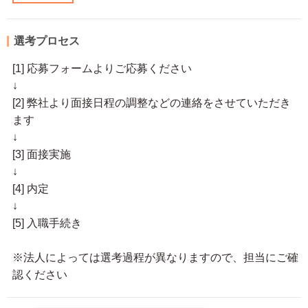
選考プロセス
[1] 応募フォームよりご応募ください
↓
[2] 弊社より面接日程の調整などの連絡をさせていただき
ます
↓
[3] 面接実施
↓
[4] 内定
↓
[5] 入職手続き
※法人によっては選考過程が異なりますので、担当にご確
認ください