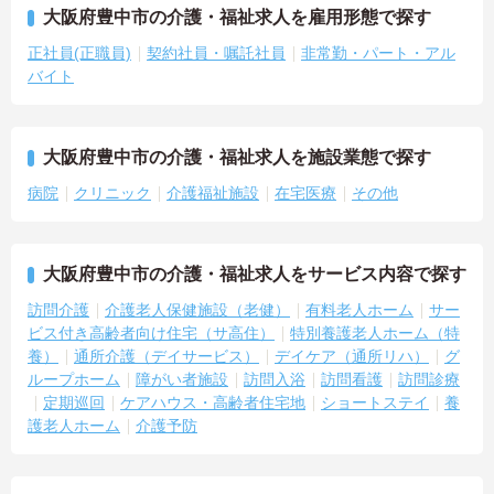
大阪府豊中市の介護・福祉求人を雇用形態で探す
正社員(正職員)
契約社員・嘱託社員
非常勤・パート・アル
バイト
大阪府豊中市の介護・福祉求人を施設業態で探す
病院
クリニック
介護福祉施設
在宅医療
その他
大阪府豊中市の介護・福祉求人をサービス内容で探す
訪問介護
介護老人保健施設（老健）
有料老人ホーム
サー
ビス付き高齢者向け住宅（サ高住）
特別養護老人ホーム（特
養）
通所介護（デイサービス）
デイケア（通所リハ）
グ
ループホーム
障がい者施設
訪問入浴
訪問看護
訪問診療
定期巡回
ケアハウス・高齢者住宅地
ショートステイ
養
護老人ホーム
介護予防