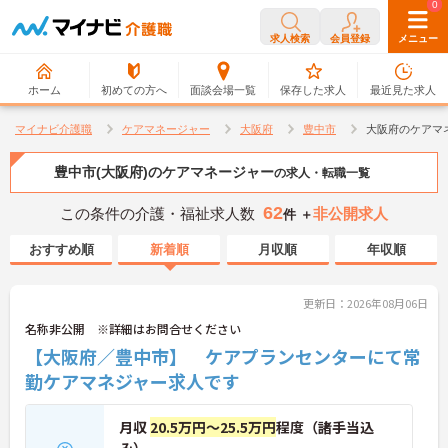
0
0
求人検索
会員登録
メニュー
ホーム
初めての方へ
面談会場一覧
保存した求人
最近見た求人
マイナビ介護職
ケアマネージャー
大阪府
豊中市
大阪府のケアマ
豊中市(大阪府)のケアマネージャー
の求人・転職一覧
62
この条件の介護・福祉求人数
非公開求人
件 ＋
おすすめ順
新着順
月収順
年収順
更新日：2026年08月06日
名称非公開 ※詳細はお問合せください
【大阪府／豊中市】 ケアプランセンターにて常
勤ケアマネジャー求人です
月収
20.5万円～25.5万円
程度（諸手当込