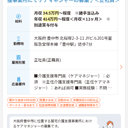
月収
34.5万円
～程度 ※諸手当込み
年収
414万円
～程度＜月収×12ヶ月＞ ※
給料
別途賞与付与
大阪府 豊中市 北桜塚2-3-11 JYビル201号室
勤務地
阪急宝塚本線「豊中駅」徒歩7分
正社員(正職員)
雇用形態
■介護支援専門員（ケアマネジャー）：必
須 ※主任介護支援専門員（主任ケアマネ
応募要件
ジャー）：あれば尚可 ■実務経験：不問 ※
PCスキル：Excel・Wordなど
駅から徒歩10分以内
残業少なめ
日勤のみ
年間休日110日以上
ボーナス・賞与あり
社会保険完備
交通費支給
退職金制度あり
大阪府豊中市に位置する居宅介護支援事業所におけ
るケアマネジャーの募集です。