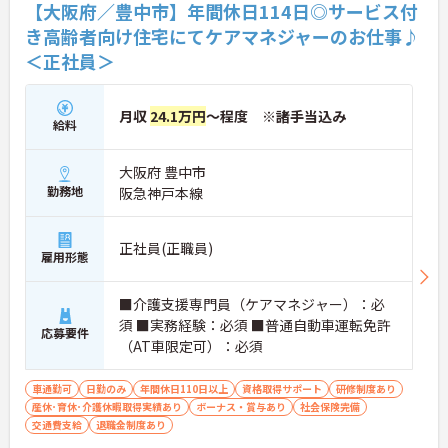
ライフステージの変化に合わせた無理のない働き方
【大阪府／豊中市】年間休日114日◎サービス付
で、長期的に専門性を磨いていける環境です。
き高齢者向け住宅にてケアマネジャーのお仕事♪
＜正社員＞
★おすすめPOINT★
【直行訪問とフレックス制を活用し、効率的で柔軟
な働き方が実現できます】
・出退勤時間を自由に調整できるコアタイム無しの
月収
24.1万円
～程度 ※諸手当込み
給料
フレックスタイム制を採用しており、ご自身のペー
スで訪問予定を組むことが可能です
・ご自宅からの直行訪問を交えて日々の移動負担を
大阪府 豊中市
軽減できることで、体力的なゆとりを持ちながら業
勤務地
阪急神戸本線
務に取り組めます
【充実した支援制度を活用して、上位資格へのステ
正社員(正職員)
ップアップが期待できます】
雇用形態
・働きながら主任介護支援専門員を目指せる資格取
得支援制度があり、着実にケアマネジャーとしての
■介護支援専門員（ケアマネジャー）：必
専門性を高めていける体制があります
須 ■実務経験：必須 ■普通自動車運転免許
・上位資格の取得後は月1万円の資格手当が支給さ
応募要件
れるほか、年1回の定期昇給・昇格制度により日々
（AT車限定可）：必須
の努力がしっかりと給与に還元されます
車通勤可
日勤のみ
年間休日110日以上
資格取得サポート
研修制度あり
【大手グループの充実した福利厚生のもと、将来に
産休･育休･介護休暇取得実績あり
ボーナス・賞与あり
社会保険完備
わたり長く働き続けられます】
交通費支給
退職金制度あり
・未就学児お一人につき月1万円の保育手当や育