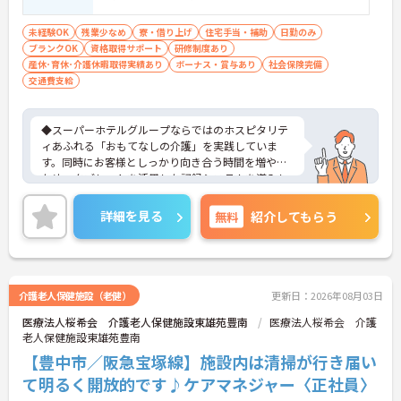
未経験OK
残業少なめ
寮・借り上げ
住宅手当・補助
日勤のみ
ブランクOK
資格取得サポート
研修制度あり
産休･育休･介護休暇取得実績あり
ボーナス・賞与あり
社会保険完備
交通費支給
◆スーパーホテルグループならではのホスピタリテ
ィあふれる「おもてなしの介護」を実践していま
す。同時にお客様としっかり向き合う時間を増やす
ため、タブレットを活用した記録システムを導入し
て業務の効率化も進めています。お客様一人ひとり
の人生に深く寄り添えるやりがいのあるお仕事で
詳細を見る
無料
紹介してもらう
す。
◆部署や施設を超えてスタッフ同士で「ありがと
う」のバッジを送り合える「サンクスバッジ」制度
があります。社内全体で毎月1万5000以上のバッジ
が行き交うほど活発で、日々の感謝を大切にする文
介護老人保健施設（老健）
更新日：2026年08月03日
化が根付いています。風通しが良く親身になってく
医療法人桜希会 介護老人保健施設東雄苑豊南
医療法人桜希会 介護
れる仲間が多いので、壁にぶつかっても安心して相
老人保健施設東雄苑豊南
談できるあたたかい雰囲気です。
◆プロの介護集団を目指す独自の介護技術認定制度
【豊中市／阪急宝塚線】施設内は清掃が行き届い
「ケアマイスター」あり！また半年に1回「目標管
て明るく開放的です♪ケアマネジャー〈正社員〉
理シート」を作成し、月に1回上司と面談を行うこ