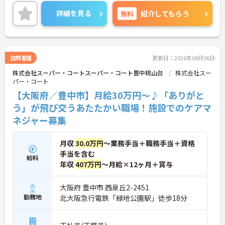
て業務の効率化も進めています。お客様一人ひとり
の人生に深く寄り添えるやりがいのあるお仕事で
詳細を見る
無料
紹介してもらう
す。
◆部署や施設を超えてスタッフ同士で「ありがと
う」のバッジを送り合える「サンクスバッジ」制度
があります。社内全体で毎月1万5000以上のバッジ
が行き交うほど活発で、日々の感謝を大切にする文
訪問看護
更新日：2026年08月06日
化が根付いています。風通しが良く親身になってく
株式会社スーパー・コートスーパー・コート豊中桃山台
株式会社スー
れる仲間が多いので、壁にぶつかっても安心して相
パー・コート
談できるあたたかい雰囲気です。
◆プロの介護集団を目指す独自の介護技術認定制度
【大阪府／豊中市】月給30万円～♪「ありがと
「ケアマイスター」あり！また半年に1回「目標管
う」が飛び交うあたたかい職場！施設でのケアマ
理シート」を作成し、月に1回上司と面談を行うこ
ネジャー募集
とで、自身の成長をしっかり実感しながら働けま
す。
月収
30.0万円
～業務手当＋職務手当＋資格
手当を含む
給料
年収
407万円
～月給×12ヶ月＋賞与
大阪府 豊中市 西泉丘2-2451
勤務地
北大阪急行電鉄「緑地公園駅」徒歩18分