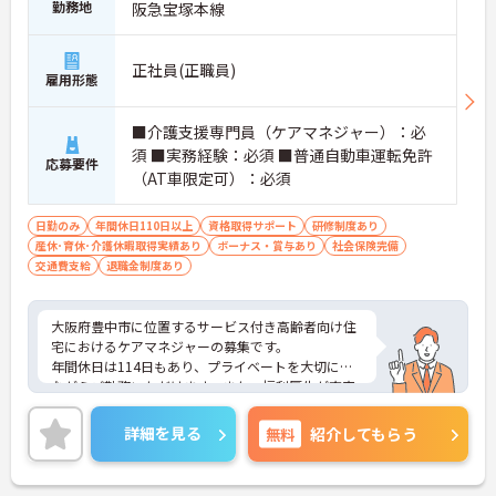
勤務地
阪急宝塚本線
正社員(正職員)
雇用形態
■介護支援専門員（ケアマネジャー）：必
須 ■実務経験：必須 ■普通自動車運転免許
応募要件
（AT車限定可）：必須
日勤のみ
年間休日110日以上
資格取得サポート
研修制度あり
産休･育休･介護休暇取得実績あり
ボーナス・賞与あり
社会保険完備
交通費支給
退職金制度あり
大阪府豊中市に位置するサービス付き高齢者向け住
宅におけるケアマネジャーの募集です。
年間休日は114日もあり、プライベートを大切にし
ながらご勤務いただけます。また、福利厚生が充実
しています。働きやすい環境が整っており、安心し
て長くご勤務いただけます。
詳細を見る
無料
紹介してもらう
ご興味のある方には、面接対策ポイントなど、さら
に詳細をご案内しますのでお気軽にご相談くださ
い！