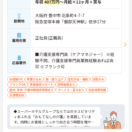
年収
407万円
～月給×12ヶ月＋賞与
大阪府 豊中市 北条町4-7-7
勤務地
阪急宝塚本線「服部天神駅」徒歩17分
正社員(正職員)
雇用形態
■介護支援専門員（ケアマネジャー） ※経
験不問、介護支援専門員業務経験あれば尚
応募要件
可 ※ブランク可
未経験OK
残業少なめ
寮・借り上げ
住宅手当・補助
日勤のみ
ブランクOK
資格取得サポート
研修制度あり
産休･育休･介護休暇取得実績あり
ボーナス・賞与あり
社会保険完備
交通費支給
◆スーパーホテルグループならではのホスピタリテ
ィあふれる「おもてなしの介護」を実践していま
す。同時にお客様としっかり向き合う時間を増やす
ため、タブレットを活用した記録システムを導入し