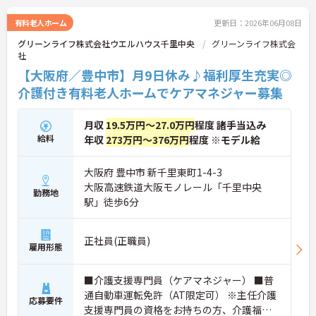
有料老人ホーム
更新日：2026年06月08日
グリーンライフ株式会社ウエルハウス千里中央
グリーンライフ株式会
社
【大阪府／豊中市】月9日休み♪福利厚生充実◎
介護付き有料老人ホームでケアマネジャー募集
月収
19.5万円～27.0万円
程度 諸手当込み
給料
年収
273万円～376万円
程度 ※モデル給
大阪府 豊中市 新千里東町1-4-3
大阪高速鉄道大阪モノレール「千里中央
勤務地
駅」徒歩6分
正社員(正職員)
雇用形態
■介護支援専門員（ケアマネジャー） ■普
通自動車運転免許（AT限定可） ※主任介護
応募要件
支援専門員の資格をお持ちの方、介護福祉