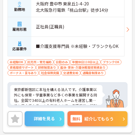
大阪府 豊中市 東泉丘1-4-20
勤務地
北大阪急行電鉄「桃山台駅」徒歩14分
正社員(正職員)
雇用形態
■介護支援専門員 ※未経験・ブランクもOK
応募要件
未経験OK
託児所・育児補助
日勤のみ
年間休日110日以上
ブランクOK
資格取得サポート
研修制度あり
産休･育休･介護休暇取得実績あり
ボーナス・賞与あり
社会保険完備
交通費支給
退職金制度あり
東京都新宿区に本社を構える法人です。介護事業以
外にも保育・学童事業など多くの事業を展開する同
社。全国で340以上の有料老人ホームを運営し業界
でも最大手クラスの企業ですので、各種手当、福利
厚生も充実しており、長く安心して働いていただけ
る環境です。研修制度や資格取得支援制度があり、
詳細を見る
無料
紹介してもらう
教育制度も整っています！フレックス制勤務なの
で、公休や有休などお休みもしっかりとれ、メリハ
リのある勤務が可能です。ご興味ある方には、面接