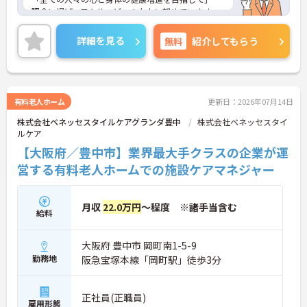
理念に掲げ、日々サービスの向上に努めています。
職員のことを考えた人員配置と、幅広い事業を展開
する会社ならではの充実した福利厚生が魅力の職場
詳細を見る
無料
紹介してもらう
です☆
ご興味がある方は是非一度マイナビまでお問い合わ
せください！さらに詳細などお伝えします！
有料老人ホーム
更新日：2026年07月14日
株式会社ベネッセスタイルケアグランダ豊中
株式会社ベネッセスタイ
ルケア
【大阪府／豊中市】業界最大手クラスの企業が運
営する有料老人ホームでの施設ケアマネジャー
月収
22.0万円
～程度 ※諸手当含む
給料
大阪府 豊中市 岡町南1-5-9
勤務地
阪急宝塚本線「岡町駅」徒歩3分
正社員(正職員)
雇用形態