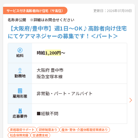
対策ポイントなど、さらに詳細をお話しいたします
のでお気軽にご相談ください！
サービス付き高齢者向け住宅（サ高住）
更新日：2026年07月09日
名称非公開 ※詳細はお問合せください
【大阪府/豊中市】週1日～OK♪高齢者向け住宅
にてケアマネジャーの募集です！＜パート＞
時給
1,200円
～
給料
大阪府 豊中市
勤務地
阪急宝塚本線
非常勤・パート・アルバイト
雇用形態
■経験不問
応募要件
資格取得サポート
研修制度あり
産休･育休･介護休暇取得実績あり
社会保険完備
交通費支給