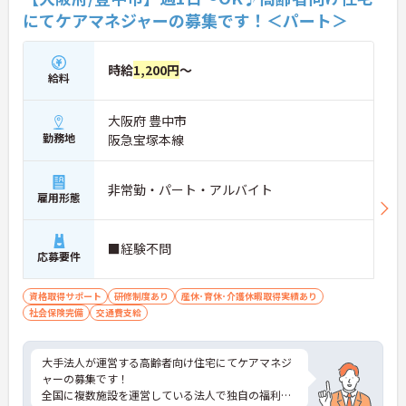
にてケアマネジャーの募集です！＜パート＞
時給
1,200円
～
給料
大阪府 豊中市
勤務地
阪急宝塚本線
非常勤・パート・アルバイト
雇用形態
■経験不問
応募要件
資格取得サポート
研修制度あり
産休･育休･介護休暇取得実績あり
社会保険完備
交通費支給
大手法人が運営する高齢者向け住宅にてケアマネジ
ャーの募集です！
全国に複数施設を運営している法人で独自の福利厚