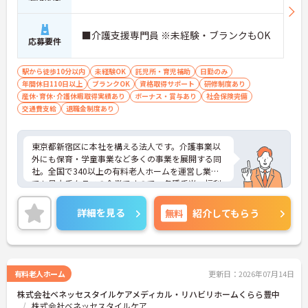
■介護支援専門員 ※未経験・ブランクもOK
応募要件
駅から徒歩10分以内
未経験OK
託児所・育児補助
日勤のみ
年間休日110日以上
ブランクOK
資格取得サポート
研修制度あり
産休･育休･介護休暇取得実績あり
ボーナス・賞与あり
社会保険完備
交通費支給
退職金制度あり
東京都新宿区に本社を構える法人です。介護事業以
外にも保育・学童事業など多くの事業を展開する同
社。全国で340以上の有料老人ホームを運営し業界
でも最大手クラスの企業ですので、各種手当、福利
厚生も充実しており、長く安心して働いていただけ
る環境です。研修制度や資格取得支援制度があり、
詳細を見る
無料
紹介してもらう
教育制度も整っています！フレックス制勤務なの
で、公休や有休などお休みもしっかりとれ、メリハ
リのある勤務が可能です。ご興味ある方には、面接
対策ポイントなど、さらに詳細をお話しいたします
のでお気軽にご相談ください！
有料老人ホーム
更新日：2026年07月14日
株式会社ベネッセスタイルケアメディカル・リハビリホームくらら豊中
株式会社ベネッセスタイルケア