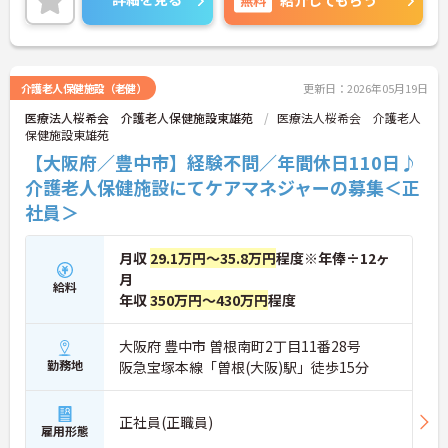
詳細をお話しいたしますのでお気軽にご相談くださ
い！
介護老人保健施設（老健）
更新日：2026年05月19日
医療法人桜希会 介護老人保健施設東雄苑
医療法人桜希会 介護老人
保健施設東雄苑
【大阪府／豊中市】経験不問／年間休日110日♪
介護老人保健施設にてケアマネジャーの募集＜正
社員＞
月収
29.1万円～35.8万円
程度※年俸÷12ヶ
月
給料
年収
350万円～430万円
程度
大阪府 豊中市 曽根南町2丁目11番28号
勤務地
阪急宝塚本線「曽根(大阪)駅」徒歩15分
正社員(正職員)
雇用形態