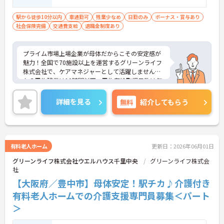
施設での勤務経験のある方、歓迎
駅から徒歩10分以内
車通勤可
残業少なめ
日勤のみ
ボーナス・賞与あり
社会保険完備
交通費支給
退職金制度あり
プライム市場上場企業が母体だからこその安定感が
魅力！全国で70施設以上を運営するグリーンライフ
株式会社で、ケアマネジャーとして活躍しません
か？平均残業は10時間以下、平均有給取得日数は年
9日と、ワークライフバランスを大切にできる環境
です。階層別・職種別の研修制度も充実しており、
詳細を見る
無料
紹介してもらう
スキルアップを目指せる風土が整っています。温か
みのある職場で、これまでの経験を活かし、チーム
で連携しながら質の高いケアを提供したいという意
欲のある方にぴったりの職場です。
有料老人ホーム
更新日：2026年06月01日
グリーンライフ株式会社ウエルハウス千里中央
グリーンライフ株式会
社
【大阪府／豊中市】母体安定！駅チカ♪介護付き
有料老人ホームでの介護支援専門員募集＜パート
＞