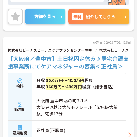
高齢者とゆっくりと接することができ、一人ひとり
の裁量が大きいのもやりがいの一つです。
詳細を見る
無料
紹介してもらう
ご興味がある方は是非一度マイナビまでお問い合わ
せください。さらに詳細などお伝えします！
更新日：2026年07月16日
株式会社ビーナスビーナスケアプランセンター豊中
株式会社ビーナス
【大阪府／豊中市】土日祝固定休み♪居宅介護支
援事業所にてケアマネジャーの募集＜正社員＞
月収
30.0万円～40.0万円
程度
給料
年収
360万円～480万円
程度（諸手当込）
大阪府 豊中市 桜の町2-1-6
大阪高速鉄道大阪モノレール「柴原阪大前
勤務地
駅」徒歩12分
正社員(正職員)
雇用形態