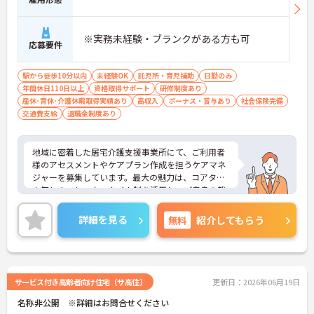
※実務未経験・ブランクがある方も可
応募要件
駅から徒歩10分以内
未経験OK
託児所・育児補助
日勤のみ
年間休日110日以上
資格取得サポート
研修制度あり
産休･育休･介護休暇取得実績あり
高収入
ボーナス・賞与あり
社会保険完備
交通費支給
退職金制度あり
地域に密着した居宅介護支援事業所にて、ご利用者
様のアセスメントやケアプラン作成を担うケアマネ
ジャーを募集しています。最大の魅力は、コアタイ
ム無しのフレックスタイム制を活用し、ご自身の裁
量でスケジュールを管理できる点です。ご自宅から
の直行訪問などを交えることで、日々の業務負担を
詳細を見る
無料
紹介してもらう
軽減しながら柔軟に働くことができます。また、未
就学児への保育手当や共済会による医療費・市販薬
の補助など、大手グループならではの手厚い福利厚
生が生活面をサポートします。働きながら主任介護
支援専門員へのステップアップを目指せる資格取得
サービス付き高齢者向け住宅（サ高住）
更新日：2026年06月19日
支援制度も整っています。育児・介護向けの時短勤
名称非公開 ※詳細はお問合せください
務制度や75歳までの再雇用制度も完備されており、