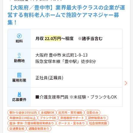
【大阪府／豊中市】業界最大手クラスの企業が運
営する有料老人ホームで施設ケアマネジャー募
集！
月収
22.0万円
～程度 ※諸手当含む
給料
大阪府 豊中市 末広町1-9-13
勤務地
阪急宝塚本線「豊中駅」徒歩8分
正社員(正職員)
雇用形態
■介護支援専門員 ※未経験・ブランクもOK
応募要件
駅から徒歩10分以内
未経験OK
託児所・育児補助
日勤のみ
年間休日110日以上
ブランクOK
資格取得サポート
研修制度あり
産休･育休･介護休暇取得実績あり
ボーナス・賞与あり
社会保険完備
交通費支給
退職金制度あり