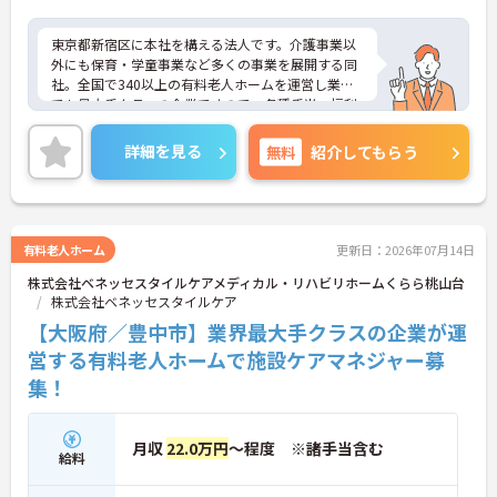
東京都新宿区に本社を構える法人です。介護事業以
外にも保育・学童事業など多くの事業を展開する同
社。全国で340以上の有料老人ホームを運営し業界
でも最大手クラスの企業ですので、各種手当、福利
厚生も充実しており、長く安心して働いていただけ
る環境です。研修制度や資格取得支援制度があり、
詳細を見る
無料
紹介してもらう
教育制度も整っています！フレックス制勤務なの
で、公休や有休などお休みもしっかりとれ、メリハ
リのある勤務が可能です。ご興味ある方には、面接
対策ポイントなど、さらに詳細をお話しいたします
のでお気軽にご相談ください！
有料老人ホーム
更新日：2026年07月14日
株式会社ベネッセスタイルケアメディカル・リハビリホームくらら桃山台
株式会社ベネッセスタイルケア
【大阪府／豊中市】業界最大手クラスの企業が運
営する有料老人ホームで施設ケアマネジャー募
集！
月収
22.0万円
～程度 ※諸手当含む
給料