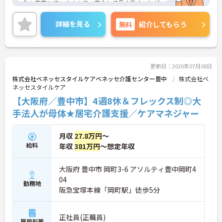
生も充実していますので、安心して長く働くことが
できます◎
各種研修制度や資格取得支援制度もありますので、
詳細を見る
無料
紹介してもらう
ご自身のスキルアップも目指せます！
ご興味のある方には、面接対策ポイントなど、さら
に詳細をお話しいたしますのでお気軽にご相談くだ
さい！
更新日：2026年07月08日
株式会社ベネッセスタイルケアベネッセ介護センター豊中
株式会社ベ
ネッセスタイルケア
【大阪府／豊中市】4週8休＆フレックス制◎大
手法人が母体★居宅介護支援／ケアマネジャー
月収
27.8万円
～
給料
年収
381万円
～想定年収
大阪府 豊中市 岡町3-6 アソルティ豊中岡町4
04
勤務地
阪急宝塚本線「岡町駅」徒歩5分
正社員(正職員)
雇用形態