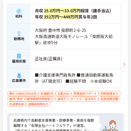
月収
25.0万円～33.0万円
程度（諸手当込）
給料
年収
352万円～449万円
賞与年2回
大阪府 豊中市 柴原町2-6-25
大阪高速鉄道大阪モノレール「柴原阪大前
勤務地
駅」徒歩5分
正社員(正職員)
雇用形態
■介護支援専門員免許 ■普通自動車運転免
応募要件
許（AT限定可） ■経験不問 ※未経験OK
駅から徒歩10分以内
未経験OK
日勤のみ
資格取得サポート
研修制度あり
産休･育休･介護休暇取得実績あり
高収入
ボーナス・賞与あり
社会保険完備
交通費支給
退職金制度あり
兵庫県内で高齢者支援事業・医療事業・薬局を複数
展開する「有限会社ハートフルケア」が運営。
「全ての人々の心と身体の健康増進を目指して」を