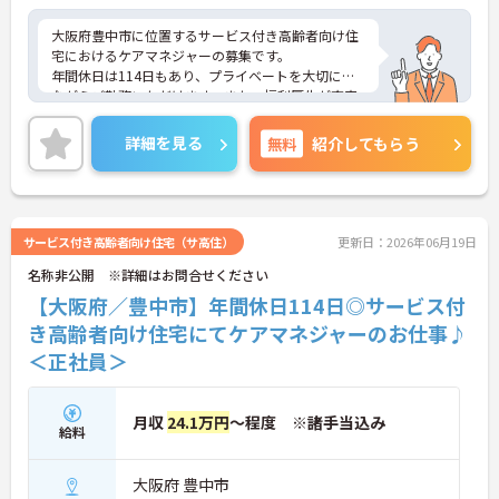
児・介護向けの時短勤務制度が整っており、ご家庭
との両立を強力にサポートする環境です
大阪府豊中市に位置するサービス付き高齢者向け住
・医療費や市販薬の補助が受けられる共済会制度に
宅におけるケアマネジャーの募集です。
加え、75歳までの再雇用制度が設けられていること
年間休日は114日もあり、プライベートを大切にし
で、長期的な安心感を持ってご活躍いただけます
ながらご勤務いただけます。また、福利厚生が充実
しています。働きやすい環境が整っており、安心し
て長くご勤務いただけます。
詳細を見る
無料
紹介してもらう
ご興味のある方には、面接対策ポイントなど、さら
に詳細をご案内しますのでお気軽にご相談くださ
い！
サービス付き高齢者向け住宅（サ高住）
更新日：2026年06月19日
名称非公開 ※詳細はお問合せください
【大阪府／豊中市】年間休日114日◎サービス付
き高齢者向け住宅にてケアマネジャーのお仕事♪
＜正社員＞
月収
24.1万円
～程度 ※諸手当込み
給料
大阪府 豊中市