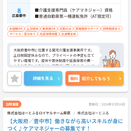
■介護支援専門員（ケアマネジャー）資格
応募要件
■普通自動車第一種運転免許（AT限定可）
未経験OK
土日祝休
無資格OK
日勤のみ
資格取得サポート
研修制度あり
ボーナス・賞与あり
社会保険完備
交通費支給
大阪府豊中市に位置する居宅介護支援事業所です。
土日祝固定休みなので、プライベートの予定も立て
やすい環境です。産休や育休制度や延長保育の費用
を会社負担とするなど、子育てに関するサポートが
整えられています。ご興味をお持ちの方はお気軽に
お問い合わせください。
詳細を見る
無料
紹介してもらう
訪問看護
更新日：2026年07月16日
株式会社はーとふるロイヤルホーム柴原
株式会社はーとふる
【大阪府／豊中市】働きながら高いスキルが身に
つく♪ケアマネジャーの募集です！