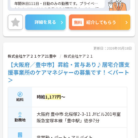
年間休日111日・日勤のみの勤務です。プライベー
トとのメリハリのある働き方が可能です。また、福
利厚生が充実しています。働きやすい環境が整って
おり、安心して長くご勤務いただけます。
詳細を見る
無料
紹介してもらう
ご興味のある方には、面接対策ポイントなど、さら
に詳細をご案内しますのでお気軽にご相談くださ
い！
更新日：2026年05月18日
株式会社ケア２１ケア21豊中
株式会社ケア２１
【大阪府／豊中市】昇給・賞与あり♪居宅介護支
援事業所のケアマネジャーの募集です！＜パート
＞
時給
1,177円
～
給料
大阪府 豊中市 北桜塚2-3-11 JYビル201号室
勤務地
阪急宝塚本線「豊中駅」徒歩7分
非常勤・パート・アルバイト