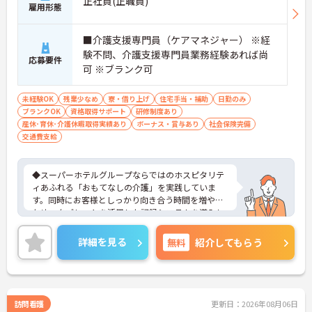
正社員(正職員)
雇用形態
■介護支援専門員（ケアマネジャー） ※経
験不問、介護支援専門員業務経験あれば尚
応募要件
可 ※ブランク可
未経験OK
残業少なめ
寮・借り上げ
住宅手当・補助
日勤のみ
ブランクOK
資格取得サポート
研修制度あり
産休･育休･介護休暇取得実績あり
ボーナス・賞与あり
社会保険完備
交通費支給
◆スーパーホテルグループならではのホスピタリテ
ィあふれる「おもてなしの介護」を実践していま
す。同時にお客様としっかり向き合う時間を増やす
ため、タブレットを活用した記録システムを導入し
て業務の効率化も進めています。お客様一人ひとり
の人生に深く寄り添えるやりがいのあるお仕事で
詳細を見る
無料
紹介してもらう
す。
◆部署や施設を超えてスタッフ同士で「ありがと
う」のバッジを送り合える「サンクスバッジ」制度
があります。社内全体で毎月1万5000以上のバッジ
が行き交うほど活発で、日々の感謝を大切にする文
訪問看護
更新日：2026年08月06日