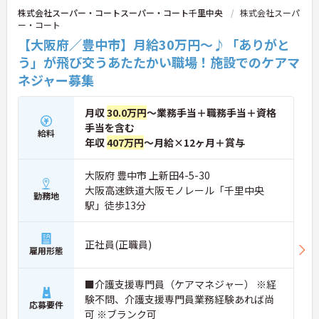
化が根付いています。風通しが良く親身になってく
株式会社スーパー・コートスーパー・コート千里中央
株式会社スーパ
れる仲間が多いので、壁にぶつかっても安心して相
ー・コート
談できるあたたかい雰囲気です。
◆プロの介護集団を目指す独自の介護技術認定制度
【大阪府／豊中市】月給30万円～♪「ありがと
「ケアマイスター」あり！また半年に1回「目標管
う」が飛び交うあたたかい職場！施設でのケアマ
理シート」を作成し、月に1回上司と面談を行うこ
ネジャー募集
とで、自身の成長をしっかり実感しながら働けま
す。
月収
30.0万円
～業務手当＋職務手当＋資格
手当を含む
給料
年収
407万円
～月給×12ヶ月＋賞与
大阪府 豊中市 上新田4-5-30
大阪高速鉄道大阪モノレール「千里中央
勤務地
駅」徒歩13分
正社員(正職員)
雇用形態
■介護支援専門員（ケアマネジャー） ※経
験不問、介護支援専門員業務経験あれば尚
応募要件
可 ※ブランク可