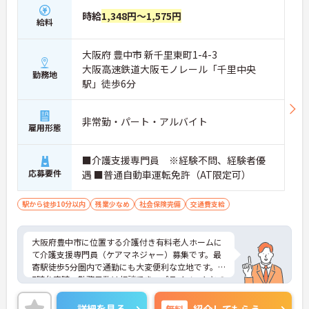
時給
1,348円～1,575円
給料
大阪府 豊中市 新千里東町1-4-3
大阪高速鉄道大阪モノレール「千里中央
勤務地
駅」徒歩6分
非常勤・パート・アルバイト
雇用形態
■介護支援専門員 ※経験不問、経験者優
応募要件
遇 ■普通自動車運転免許（AT限定可）
駅から徒歩10分以内
残業少なめ
社会保険完備
交通費支給
大阪府豊中市に位置する介護付き有料老人ホームに
て介護支援専門員（ケアマネジャー）募集です。最
寄駅徒歩5分圏内で通勤にも大変便利な立地です。1
7時台定時、勤務日数は相談でき、プライベートとの
両立もしやすい環境です。
ご興味ある方には、面接対策ポイントなど、さらに
詳細を見る
無料
紹介してもらう