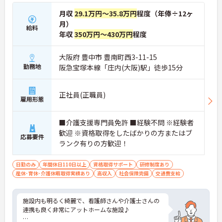
とで、自身の成長をしっかり実感しながら働けま
す。
月収
29.1万円～35.8万円
程度（年俸÷12ヶ
月）
給料
年収
350万円～430万円
程度
大阪府 豊中市 豊南町西3-11-15
勤務地
阪急宝塚本線「庄内(大阪)駅」徒歩15分
正社員(正職員)
雇用形態
■介護支援専門員免許 ■経験不問 ※経験者
歓迎 ※資格取得をしたばかりの方またはブ
応募要件
ランク有りの方歓迎！
日勤のみ
年間休日110日以上
資格取得サポート
研修制度あり
産休･育休･介護休暇取得実績あり
高収入
社会保険完備
交通費支給
施設内も明るく綺麗で、看護師さんや介護士さんの
連携も良く非常にアットホームな施設♪