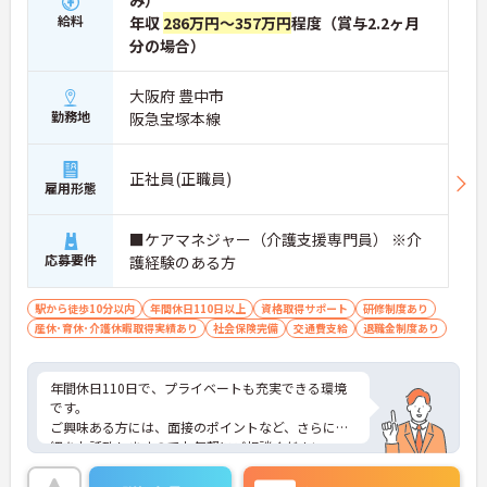
み）
給料
年収
286万円～357万円
程度（賞与2.2ヶ月
分の場合）
大阪府 豊中市
勤務地
阪急宝塚本線
正社員(正職員)
雇用形態
■ケアマネジャー（介護支援専門員） ※介
応募要件
護経験のある方
駅から徒歩10分以内
年間休日110日以上
資格取得サポート
研修制度あり
産休･育休･介護休暇取得実績あり
社会保険完備
交通費支給
退職金制度あり
年間休日110日で、プライベートも充実できる環境
です。
ご興味ある方には、面接のポイントなど、さらに詳
細をお話致しますのでお気軽にご相談ください。