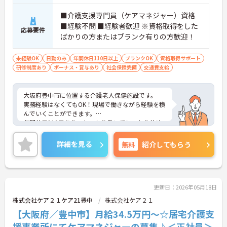
■介護支援専門員（ケアマネジャー）資格
■経験不問 ■経験者歓迎 ※資格取得をした
応募要件
ばかりの方またはブランク有りの方歓迎！
未経験OK
日勤のみ
年間休日110日以上
ブランクOK
資格取得サポート
研修制度あり
ボーナス・賞与あり
社会保険完備
交通費支給
大阪府豊中市に位置する介護老人保健施設です。
実務経験はなくてもOK！現場で働きながら経験を積
んでいくことができます。
年間休日110日あり、しっかり働いてしっかり休め
る、社員にとって理想の働き方を実現できます。
ご興味をお持ちの方はお気軽にお問い合わせくださ
詳細を見る
無料
紹介してもらう
い。
更新日：2026年05月18日
株式会社ケア２１ケア21豊中
株式会社ケア２１
【大阪府／豊中市】月給34.5万円～☆居宅介護支
援事業所にてケアマネジャーの募集♪＜正社員＞