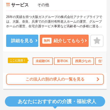
サービス
その他
26年の実績を持つ大阪ガスグループの株式会社アクティブライフで
は、大阪、奈良、兵庫での介護付有料老人ホームの運営、グループ
ホームの運営、在宅介護サービス事業など高齢者への多岐に渡る質
の高いサービスを提供しております。弊社からの紹介実績も多くあ
り、定着率も高い法人です。今回の募集は、奈良県奈良市にある施
設で介護のお仕事です！施設内は、とても明るく活気ある職場です♪
詳細を見る
紹介してもらう
無料
介護職員初任者研修をはじめ、介護職関連の資格をお持ちであれば
大歓迎☆
未経験の方も、丁寧な研修と万全のサポートがあるので、安心して
ケアに取り組めます！
ここに注目！
あり
産休･育休･介護休暇取得実績あり
未経験OK
新卒OK
交通費支給
残業少なめ
住宅手
ご興味がある方は是非一度マイナビまでお問合せください！
この法人の別の求人の一覧を見る
あなたにおすすめの介護・福祉求人