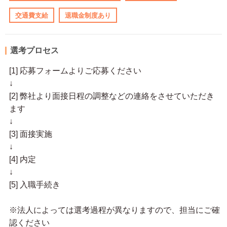
交通費支給
退職金制度あり
選考プロセス
[1] 応募フォームよりご応募ください
↓
[2] 弊社より面接日程の調整などの連絡をさせていただき
ます
↓
[3] 面接実施
↓
[4] 内定
↓
[5] 入職手続き
※法人によっては選考過程が異なりますので、担当にご確
認ください