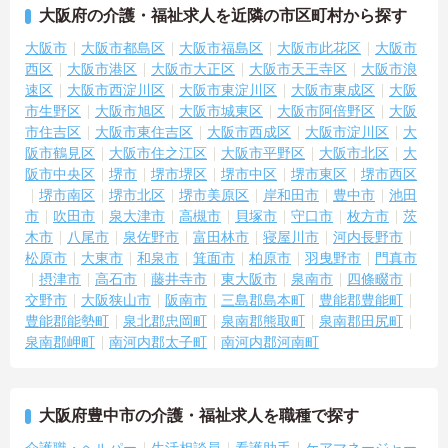
大阪府の介護・福祉求人を近隣の市区町村から探す
大阪市
大阪市都島区
大阪市福島区
大阪市此花区
大阪市
西区
大阪市港区
大阪市大正区
大阪市天王寺区
大阪市浪
速区
大阪市西淀川区
大阪市東淀川区
大阪市東成区
大阪
市生野区
大阪市旭区
大阪市城東区
大阪市阿倍野区
大阪
市住吉区
大阪市東住吉区
大阪市西成区
大阪市淀川区
大
阪市鶴見区
大阪市住之江区
大阪市平野区
大阪市北区
大
阪市中央区
堺市
堺市堺区
堺市中区
堺市東区
堺市西区
堺市南区
堺市北区
堺市美原区
岸和田市
豊中市
池田
市
吹田市
泉大津市
高槻市
貝塚市
守口市
枚方市
茨
木市
八尾市
泉佐野市
富田林市
寝屋川市
河内長野市
松原市
大東市
和泉市
箕面市
柏原市
羽曳野市
門真市
摂津市
高石市
藤井寺市
東大阪市
泉南市
四條畷市
交野市
大阪狭山市
阪南市
三島郡島本町
豊能郡豊能町
豊能郡能勢町
泉北郡忠岡町
泉南郡熊取町
泉南郡田尻町
泉南郡岬町
南河内郡太子町
南河内郡河南町
大阪府豊中市の介護・福祉求人を職種で探す