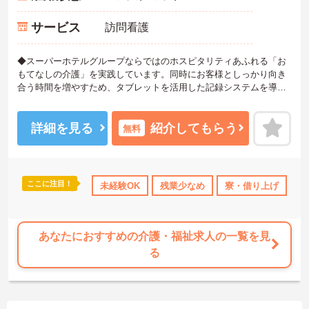
サービス
訪問看護
◆スーパーホテルグループならではのホスピタリティあふれる「お
もてなしの介護」を実践しています。同時にお客様としっかり向き
合う時間を増やすため、タブレットを活用した記録システムを導入
して業務の効率化も進めています。お客様一人ひとりの人生に深く
寄り添えるやりがいのあるお仕事です。
◆部署や施設を超えてスタッフ同士で「ありがとう」のバッジを送
詳細を見る
紹介してもらう
無料
り合える「サンクスバッジ」制度があります。社内全体で毎月1万50
00以上のバッジが行き交うほど活発で、日々の感謝を大切にする文
化が根付いています。風通しが良く親身になってくれる仲間が多い
ので、壁にぶつかっても安心して相談できるあたたかい雰囲気で
ここに注目！
未経験OK
残業少なめ
寮・借り上げ
住
す。
◆プロの介護集団を目指す独自の介護技術認定制度「ケアマイスタ
ー」あり！また半年に1回「目標管理シート」を作成し、月に1回上
司と面談を行うことで、自身の成長をしっかり実感しながら働けま
あなたにおすすめの介護・福祉求人の一覧を見
す。
る