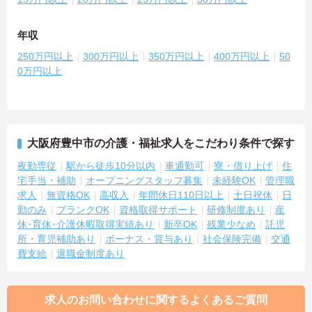
年収
250万円以上
300万円以上
350万円以上
400万円以上
50
0万円以上
大阪府豊中市の介護・福祉求人をこだわり条件で探す
夜勤専従
駅から徒歩10分以内
車通勤可
寮・借り上げ
住
宅手当・補助
オープニングスタッフ募集
未経験OK
管理職
求人
無資格OK
高収入
年間休日110日以上
土日祝休
日
勤のみ
ブランクOK
資格取得サポート
研修制度あり
産
休･育休･介護休暇取得実績あり
新卒OK
残業少なめ
託児
所・育児補助あり
ボーナス・賞与あり
社会保険完備
交通
費支給
退職金制度あり
求人のお問い合わせに関するよくあるご質問