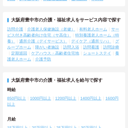
大阪府豊中市の介護・福祉求人をサービス内容で探す
訪問介護
介護老人保健施設（老健）
有料老人ホーム
サー
ビス付き高齢者向け住宅（サ高住）
特別養護老人ホーム（特
養）
通所介護（デイサービス）
デイケア（通所リハ）
グ
ループホーム
障がい者施設
訪問入浴
訪問看護
訪問診療
定期巡回
ケアハウス・高齢者住宅地
ショートステイ
養
護老人ホーム
介護予防
大阪府豊中市の介護・福祉求人を給与で探す
時給
850円以上
1000円以上
1200円以上
1400円以上
1600円
以上
月給
15万円以上
20万円以上
25万円以上
30万円以上