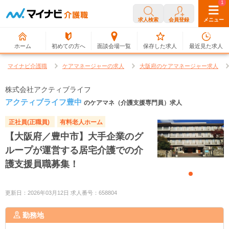
0
1
求人検索
会員登録
メニュー
ホーム
初めての方へ
面談会場一覧
保存した求人
最近見た求人
マイナビ介護職
ケアマネージャーの求人
大阪府のケアマネージャー求人
株式会社アクティブライフ
アクティブライフ豊中
のケアマネ（介護支援専門員）求人
正社員(正職員)
有料老人ホーム
【大阪府／豊中市】大手企業のグ
ループが運営する居宅介護での介
護支援員職募集！
更新日：2026年03月12日 求人番号：658804
勤務地