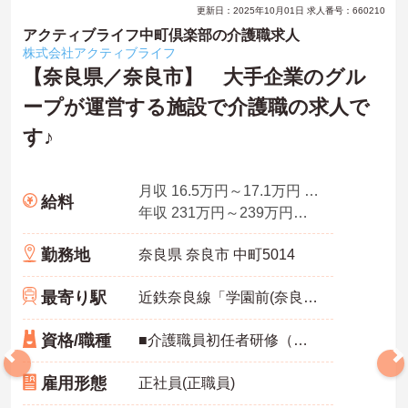
更新日：2025年10月01日 求人番号：660210
アクティブライフ中町倶楽部の介護職求人
株式会社アクティブライフ
【奈良県／奈良市】 大手企業のグル
ープが運営する施設で介護職の求人で
す♪
月収 16.5万円～17.1万円 程度（諸手当込）
給料
年収 231万円～239万円程度（諸手当込）
勤務地
奈良県 奈良市 中町5014
最寄り駅
近鉄奈良線「学園前(奈良)駅」バス・車20分
資格/職種
■介護職員初任者研修（ホームヘルパー2級）以上の資格 ■普通自動車運転免除（AT可） ※経験不問
雇用形態
正社員(正職員)