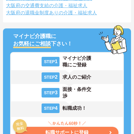
大阪府の交通費支給の介護・福祉求人
大阪府の退職金制度ありの介護・福祉求人
マイナビ介護職に
お気軽にご相談
下さい！
マイナビ介護
1
STEP
職にご登録
2
求人のご紹介
STEP
面接・条件交
3
STEP
渉
4
転職成功！
STEP
転職サポートに登録