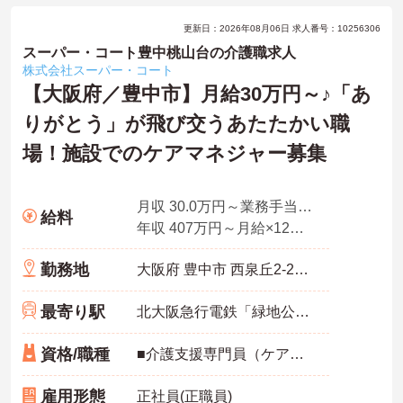
更新日：2026年08月06日 求人番号：10256306
スーパー・コート豊中桃山台の介護職求人
株式会社スーパー・コート
【大阪府／豊中市】月給30万円～♪「あ
りがとう」が飛び交うあたたかい職
場！施設でのケアマネジャー募集
月収 30.0万円～業務手当＋職務手当＋資格手当を含む
給料
年収 407万円～月給×12ヶ月＋賞与
勤務地
大阪府 豊中市 西泉丘2-2451
最寄り駅
北大阪急行電鉄「緑地公園駅」徒歩18分
資格/職種
■介護支援専門員（ケアマネジャー） ※経験不問、介護支援専門員業務経験あれば尚可 ※ブランク可
雇用形態
正社員(正職員)