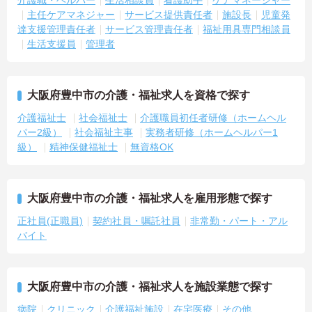
介護職・ヘルパー
生活相談員
看護助手
ケアマネージャー
主任ケアマネジャー
サービス提供責任者
施設長
児童発
達支援管理責任者
サービス管理責任者
福祉用具専門相談員
生活支援員
管理者
大阪府豊中市の介護・福祉求人を資格で探す
介護福祉士
社会福祉士
介護職員初任者研修（ホームヘル
パー2級）
社会福祉主事
実務者研修（ホームヘルパー1
級）
精神保健福祉士
無資格OK
大阪府豊中市の介護・福祉求人を雇用形態で探す
正社員(正職員)
契約社員・嘱託社員
非常勤・パート・アル
バイト
大阪府豊中市の介護・福祉求人を施設業態で探す
病院
クリニック
介護福祉施設
在宅医療
その他