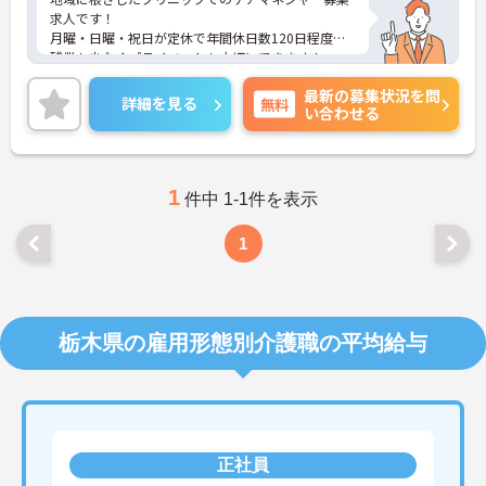
求人です！
月曜・日曜・祝日が定休で年間休日数120日程度！
残業も少なくプライベートも大切にできます！
託児所完備で子育て中の方も安心！
最新の募集状況を問
ご興味ある方には、面接のポイントなど、さらに詳
詳細を見る
無料
い合わせる
細をお話致しますのでお気軽にご相談ください。
1
件中 1-1件を表示
1
栃木県の雇用形態別介護職の平均給与
正社員