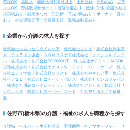
資格OK
高収入
年間休日110日以上
土日祝休
日勤のみ
ブラ
ンクOK
資格取得サポート
研修制度あり
産休･育休･介護休暇取
得実績あり
残業少なめ
託児所・育児補助あり
ボーナス・賞与
あり
社会保険完備
交通費支給
退職金制度あり
企業から介護の求人を探す
株式会社ベネッセスタイルケア
株式会社ツクイ
株式会社日本ア
メニティライフ協会
ＳＯＭＰＯケア株式会社
ソーシャルインク
ルー株式会社
株式会社SOYOKAZE
株式会社ケア２１
ALSOK
介護株式会社
株式会社ケアリッツ・アンド・パートナーズ
株式
会社ニチイ学館
株式会社ソラスト
株式会社やさしい手
株式会
社ケア２１
株式会社ニチイケアパレス
株式会社サンガジャパン
株式会社川島コーポレーション
株式会社アンビス
株式会社サ
ンウェルズ
株式会社スーパー・コート
社会福祉法人ノテ福祉
会
佐野市(栃木県)の介護・福祉の求人を職種から探す
介護職・ヘルパー
生活相談員
看護助手
ケアマネージャー
サ