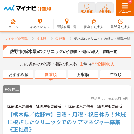
0
0
求人検索
会員登録
メニュー
ホーム
初めての方へ
面談会場一覧
保存した求人
最近見た求人
マイナビ介護職
栃木県
佐野市
栃木県のクリニックの求人・転職一覧
佐野市(栃木県)のクリニック
の介護職・福祉の求人・転職一覧
1
この条件の介護・福祉求人数
非公開求人
件 ＋
おすすめ順
新着順
月収順
年収順
募集停止
更新日：2026年03月19日
医療法人常盤会 緑の屋根診療所
医療法人常盤会 緑の屋根診療所
【栃木県／佐野市】日曜・月曜・祝日休み！地域
に根ざしたクリニックでのケアマネジャー募集
《正社員》