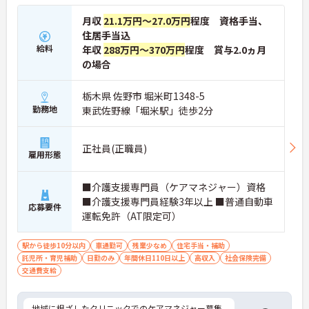
月収
21.1万円～27.0万円
程度 資格手当、
住居手当込
給料
年収
288万円～370万円
程度 賞与2.0ヵ月
の場合
栃木県 佐野市 堀米町1348-5
勤務地
東武佐野線「堀米駅」徒歩2分
正社員(正職員)
雇用形態
■介護支援専門員（ケアマネジャー）資格
■介護支援専門員経験3年以上 ■普通自動車
応募要件
運転免許（AT限定可）
駅から徒歩10分以内
車通勤可
残業少なめ
住宅手当・補助
託児所・育児補助
日勤のみ
年間休日110日以上
高収入
社会保険完備
交通費支給
地域に根ざしたクリニックでのケアマネジャー募集