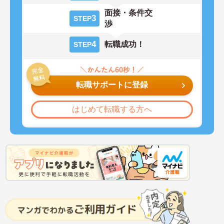
面接・条件交
3
STEP
渉
4
転職成功！
STEP
転職サポートに登録
はじめて転職する方へ