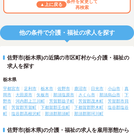
条件を変更して
▲上に戻る
再検索
他の条件で介護・福祉の求人を探す
佐野市(栃木県)の近隣の市区町村から介護・福祉の
求人を探す
栃木県
宇都宮市
足利市
栃木市
佐野市
鹿沼市
日光市
小山市
真
岡市
大田原市
矢板市
那須塩原市
さくら市
那須烏山市
下
野市
河内郡上三川町
芳賀郡益子町
芳賀郡茂木町
芳賀郡市貝
町
芳賀郡芳賀町
下都賀郡壬生町
下都賀郡野木町
塩谷郡塩谷
町
塩谷郡高根沢町
那須郡那須町
那須郡那珂川町
佐野市(栃木県)の介護・福祉の求人を雇用形態から