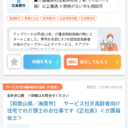
■介護職員初任者研修修了者（ヘルパー2
応募要件
級）以上優遇 ※資格がない方も相談可
車通勤可
残業少なめ
無資格OK
社会保険完備
交通費支給
アップワードは平成12年、介護保険制度施行時にス
タートしました。堺市を本部に4つの認知症高齢者
の為のグループホームとデイサービス、ケアプラン
センターを展開する会社です。
高齢者グループホームにおける入居者の介護業務全
般を行って頂きます。
詳細を見る
無料
紹介してもらう
ご興味をお持ちの方は是非お問い合わせくださいま
せ！
サービス付き高齢者向け住宅（サ高住）
更新日：2025年10月01日
名称非公開 ※詳細はお問合せください
【和歌山県／海南市】 サービス付き高齢者向け
住宅での介護士のお仕事です《正社員》＜介護福
祉士＞