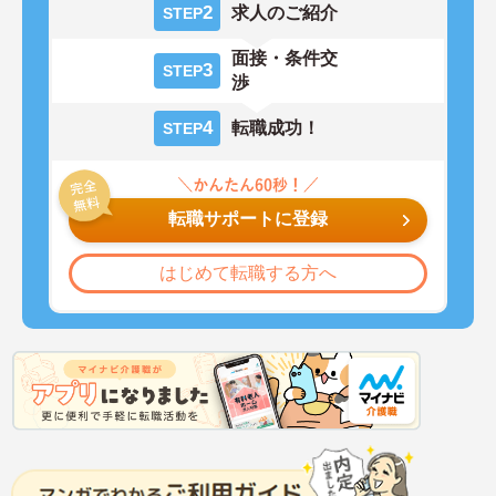
2
求人のご紹介
STEP
面接・条件交
3
STEP
渉
4
転職成功！
STEP
転職サポートに登録
はじめて転職する方へ