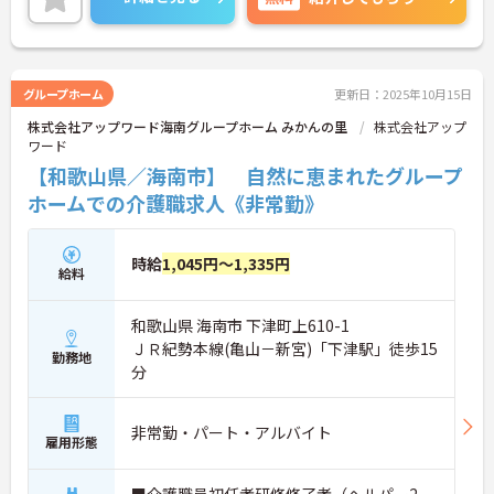
ご興味のある方には、面接対策ポイントなど、さら
に詳細をご案内しますのでお気軽にご相談くださ
い！
グループホーム
更新日：2025年10月15日
株式会社アップワード海南グループホーム みかんの里
株式会社アップ
ワード
【和歌山県／海南市】 自然に恵まれたグループ
ホームでの介護職求人《非常勤》
時給
1,045円～1,335円
給料
和歌山県 海南市 下津町上610-1
ＪＲ紀勢本線(亀山－新宮)「下津駅」徒歩15
勤務地
分
非常勤・パート・アルバイト
雇用形態