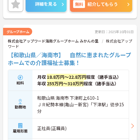
細をお話致しますのでお気軽にご相談ください。
詳細を見る
無料
紹介してもらう
グループホーム
更新日：2025年10月01日
株式会社アップワード海南グループホーム みかんの里
株式会社アップ
ワード
【和歌山県／海南市】 自然に恵まれたグループ
ホームでの介護福祉士募集！
月収
18.8万円～22.8万円
程度（諸手当込）
給料
年収
255万円～310万円
程度（諸手当込）
和歌山県 海南市 下津町上610-1
ＪＲ紀勢本線(亀山－新宮)「下津駅」徒歩15
勤務地
分
正社員(正職員)
雇用形態