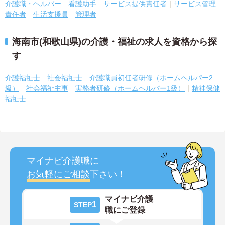
介護職・ヘルパー
看護助手
サービス提供責任者
サービス管理
責任者
生活支援員
管理者
海南市(和歌山県)の介護・福祉の求人を資格から探
す
介護福祉士
社会福祉士
介護職員初任者研修（ホームヘルパー2
級）
社会福祉主事
実務者研修（ホームヘルパー1級）
精神保健
福祉士
マイナビ介護職に
お気軽にご相談
下さい！
マイナビ介護
1
STEP
職にご登録