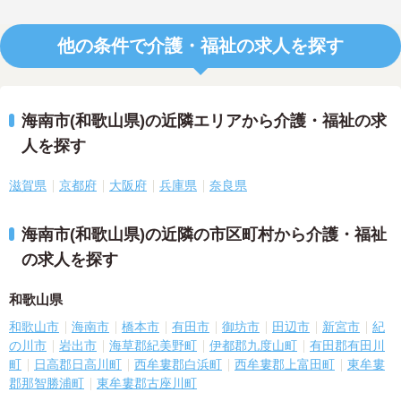
他の条件で介護・福祉の求人を探す
海南市(和歌山県)の近隣エリアから介護・福祉の求
人を探す
滋賀県
京都府
大阪府
兵庫県
奈良県
海南市(和歌山県)の近隣の市区町村から介護・福祉
の求人を探す
和歌山県
和歌山市
海南市
橋本市
有田市
御坊市
田辺市
新宮市
紀
の川市
岩出市
海草郡紀美野町
伊都郡九度山町
有田郡有田川
町
日高郡日高川町
西牟婁郡白浜町
西牟婁郡上富田町
東牟婁
郡那智勝浦町
東牟婁郡古座川町