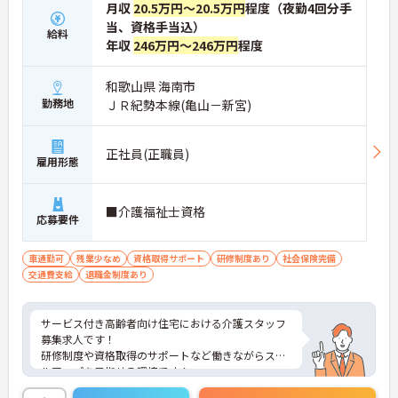
月収
20.5万円～20.5万円
程度（夜勤4回分手
当、資格手当込）
給料
年収
246万円～246万円
程度
和歌山県 海南市
勤務地
ＪＲ紀勢本線(亀山－新宮)
正社員(正職員)
雇用形態
■介護福祉士資格
応募要件
車通勤可
残業少なめ
資格取得サポート
研修制度あり
社会保険完備
交通費支給
退職金制度あり
サービス付き高齢者向け住宅における介護スタッフ
募集求人です！
研修制度や資格取得のサポートなど働きながらスキ
ルアップを目指せる環境です！
ご興味ある方には、面接のポイントなど、さらに詳