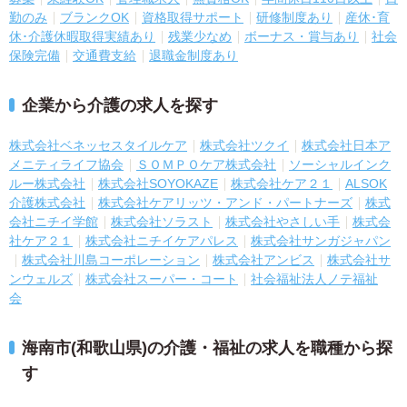
勤のみ
ブランクOK
資格取得サポート
研修制度あり
産休･育
休･介護休暇取得実績あり
残業少なめ
ボーナス・賞与あり
社会
保険完備
交通費支給
退職金制度あり
企業から介護の求人を探す
株式会社ベネッセスタイルケア
株式会社ツクイ
株式会社日本ア
メニティライフ協会
ＳＯＭＰＯケア株式会社
ソーシャルインク
ルー株式会社
株式会社SOYOKAZE
株式会社ケア２１
ALSOK
介護株式会社
株式会社ケアリッツ・アンド・パートナーズ
株式
会社ニチイ学館
株式会社ソラスト
株式会社やさしい手
株式会
社ケア２１
株式会社ニチイケアパレス
株式会社サンガジャパン
株式会社川島コーポレーション
株式会社アンビス
株式会社サ
ンウェルズ
株式会社スーパー・コート
社会福祉法人ノテ福祉
会
海南市(和歌山県)の介護・福祉の求人を職種から探
す