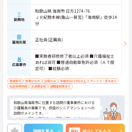
和歌山県 海南市 日方1274-76
ＪＲ紀勢本線(亀山－新宮)「海南駅」徒歩14
勤務地
分
正社員(正職員)
雇用形態
■実務者研修修了者以上必須 ■介護福祉士
あれば尚可 ■普通自動車免許必須（ＡＴ限
応募要件
定可） ■経験必須
車通勤可
残業少なめ
日勤のみ
年間休日110日以上
ボーナス・賞与あり
社会保険完備
交通費支給
退職金制度あり
和歌山県海南市に位置する訪問介護事業所における
介護職員の募集です。併設のシニアマンションへの
訪問がメインです。
マイカー通勤が可能です。通勤が苦になりません。
また、昇給・賞与制度があり、頑張りがきちんと評
価される職場です。
詳細を見る
無料
紹介してもらう