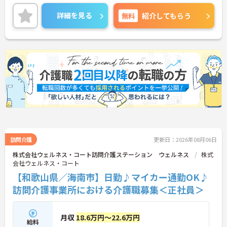
人♪
年間休日も110日以上としっかり取得できるので、
詳細を見る
無料
紹介してもらう
働きやすく長く続けやすい環境ですよ★
ご興味ある方には、面接対策ポイントなど、さらに
詳細をお話しいたしますのでお気軽にご相談くださ
い。
訪問介護
更新日：2026年08月06日
株式会社ウェルネス・コート訪問介護ステーション ウェルネス
株式
会社ウェルネス・コート
【和歌山県／海南市】日勤♪マイカー通勤OK♪
訪問介護事業所における介護職募集＜正社員＞
月収
18.6万円～22.6万円
給料