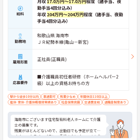
月収
17.0万円～17.0万円
程度（諸手当、夜
勤手当4回分込み）
給料
年収
204万円～204万円
程度（諸手当、夜勤
手当4回分込み）
和歌山県 海南市
勤務地
ＪＲ紀勢本線(亀山－新宮)
正社員(正職員)
雇用形態
■介護職員初任者研修（ホームヘルパー2
応募要件
級）以上の資格お持ちの方
駅から徒歩10分以内
車通勤可
残業少なめ
年間休日110日以上
産休･育休･介護休暇取得実績あり
社会保険完備
交通費支給
退職金制度あり
海南市にございます住宅型有料老人ホームにて介護
士の募集です。
残業がほとんどないので、出勤日でも予定が立てや
すくワークライフバランス重視の方にオススメの求