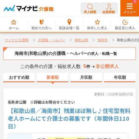
0
0
求人検索
会員登録
メニュー
ホーム
初めての方へ
面談会場一覧
保存した求人
最近見た求人
マイナビ介護職
介護職・ヘルパー
和歌山県
海南市
和歌山県の介
海南市(和歌山県)の介護職・ヘルパー
の求人・転職一覧
5
この条件の介護・福祉求人数
非公開求人
件 ＋
おすすめ順
新着順
月収順
年収順
更新日：2026年08月07日
名称非公開 ※詳細はお問合せください
【和歌山県／海南市】残業ほぼ無し♪住宅型有料
老人ホームにて介護士の募集です〈年間休日110
日〉