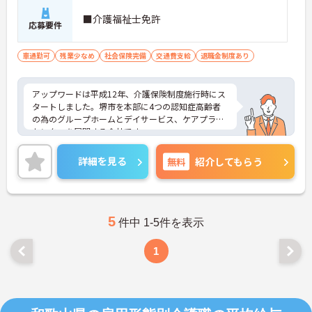
■介護福祉士免許
応募要件
車通勤可
残業少なめ
社会保険完備
交通費支給
退職金制度あり
アップワードは平成12年、介護保険制度施行時にス
タートしました。堺市を本部に4つの認知症高齢者
の為のグループホームとデイサービス、ケアプラン
センターを展開する会社です。
高齢者グループホームにおける入居者の介護業務全
般を行って頂きます。
詳細を見る
無料
紹介してもらう
ご興味をお持ちの方は是非お問い合わせくださいま
せ！
5
件中 1-5件を表示
1