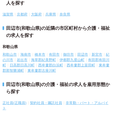
人を探す
滋賀県
京都府
大阪府
兵庫県
奈良県
田辺市(和歌山県)の近隣の市区町村から介護・福祉
の求人を探す
和歌山県
和歌山市
海南市
橋本市
有田市
御坊市
田辺市
新宮市
紀
の川市
岩出市
海草郡紀美野町
伊都郡九度山町
有田郡有田川
町
日高郡日高川町
西牟婁郡白浜町
西牟婁郡上富田町
東牟婁
郡那智勝浦町
東牟婁郡古座川町
田辺市(和歌山県)の介護・福祉の求人を雇用形態か
ら探す
正社員(正職員)
契約社員・嘱託社員
非常勤・パート・アルバイ
ト