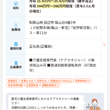
月収
21.0万円～25.0万円
程度（諸手当込）
年収
304万円～366万円
程度（賞与3.3ヵ月
給料
の場合）
和歌山県 田辺市 城山台4番5号
ＪＲ紀勢本線(亀山－新宮)「紀伊新庄駅」バ
勤務地
ス・車11分
正社員(正職員)
雇用形態
■介護支援専門員（ケアマネジャー）※取
得見込み可 ■普通自動車運転免許（AT限定
応募要件
可）
車通勤可
残業少なめ
日勤のみ
年間休日110日以上
研修制度あり
社会保険完備
交通費支給
退職金制度あり
居宅介護支援事業所におけるケアマネジャーの募集
です！
年間休日数120日としっかりお休みがとれ、残業も