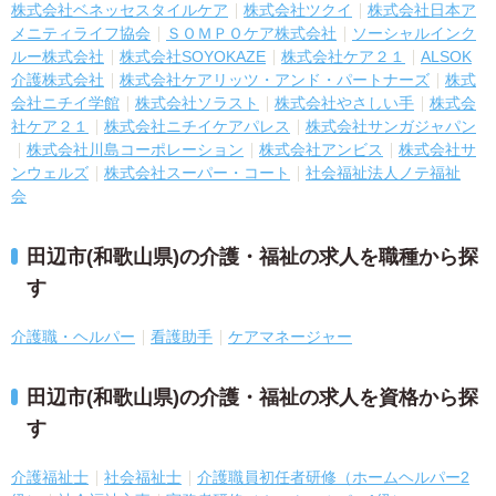
株式会社ベネッセスタイルケア
株式会社ツクイ
株式会社日本ア
メニティライフ協会
ＳＯＭＰＯケア株式会社
ソーシャルインク
ルー株式会社
株式会社SOYOKAZE
株式会社ケア２１
ALSOK
介護株式会社
株式会社ケアリッツ・アンド・パートナーズ
株式
会社ニチイ学館
株式会社ソラスト
株式会社やさしい手
株式会
社ケア２１
株式会社ニチイケアパレス
株式会社サンガジャパン
株式会社川島コーポレーション
株式会社アンビス
株式会社サ
ンウェルズ
株式会社スーパー・コート
社会福祉法人ノテ福祉
会
田辺市(和歌山県)の介護・福祉の求人を職種から探
す
介護職・ヘルパー
看護助手
ケアマネージャー
田辺市(和歌山県)の介護・福祉の求人を資格から探
す
介護福祉士
社会福祉士
介護職員初任者研修（ホームヘルパー2