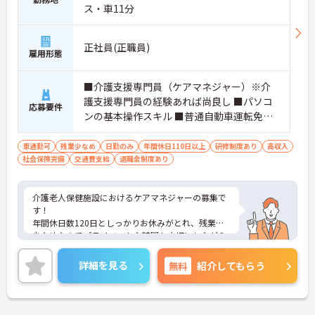
ス・車11分
正社員(正職員)
雇用形態
■介護支援専門員（ケアマネジャー）※介
護支援専門員の経験あれば尚良し ■パソコ
応募要件
ンの基本操作スキル ■普通自動車運転免許
（AT限定可）
車通勤可
残業少なめ
日勤のみ
年間休日110日以上
研修制度あり
高収入
社会保険完備
交通費支給
退職金制度あり
介護老人保健施設におけるケアマネジャーの募集で
す！
年間休日数120日としっかりお休みがとれ、残業も
少なめなのでプライベートな時間も大切にしながら
働けます！
ご興味ある方には、面接のポイントなど、さらに詳
詳細を見る
無料
紹介してもらう
細をお話致しますのでお気軽にご相談ください。