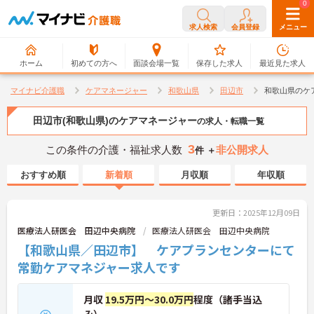
0
0
求人検索
会員登録
メニュー
ホーム
初めての方へ
面談会場一覧
保存した求人
最近見た求人
マイナビ介護職
ケアマネージャー
和歌山県
田辺市
和歌山県のケ
田辺市(和歌山県)のケアマネージャー
の求人・転職一覧
3
この条件の介護・福祉求人数
非公開求人
件 ＋
おすすめ順
新着順
月収順
年収順
更新日：2025年12月09日
医療法人研医会 田辺中央病院
医療法人研医会 田辺中央病院
【和歌山県／田辺市】 ケアプランセンターにて
常勤ケアマネジャー求人です
月収
19.5万円～30.0万円
程度（諸手当込