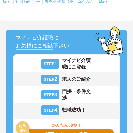
級）
社会福祉主事
実務者研修（ホームヘルパー1級）
マイナビ介護職に
お気軽にご相談
下さい！
マイナビ介護
1
STEP
職にご登録
2
求人のご紹介
STEP
面接・条件交
3
STEP
渉
4
転職成功！
STEP