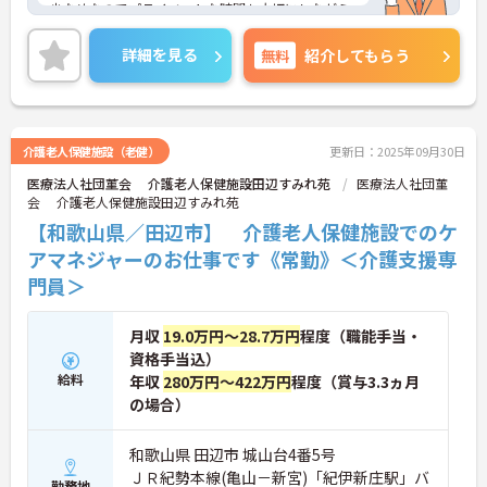
少なめなのでプライベートな時間も大切にしながら
働けます！
ご興味ある方には、面接のポイントなど、さらに詳
詳細を見る
無料
紹介してもらう
細をお話致しますのでお気軽にご相談ください。
介護老人保健施設（老健）
更新日：2025年09月30日
医療法人社団菫会 介護老人保健施設田辺すみれ苑
医療法人社団菫
会 介護老人保健施設田辺すみれ苑
【和歌山県／田辺市】 介護老人保健施設でのケ
アマネジャーのお仕事です《常勤》＜介護支援専
門員＞
月収
19.0万円～28.7万円
程度（職能手当・
資格手当込）
給料
年収
280万円～422万円
程度（賞与3.3ヵ月
の場合）
和歌山県 田辺市 城山台4番5号
ＪＲ紀勢本線(亀山－新宮)「紀伊新庄駅」バ
勤務地