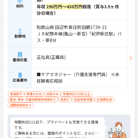
み）
給料
年収
290万円～430万円
程度（賞与3.5ヶ月
分の場合）
和歌山県 田辺市 新庄町田鶴1739-21
ＪＲ紀勢本線(亀山－新宮)「紀伊新庄駅」バ
勤務地
ス・車8分
正社員(正職員)
雇用形態
■ケアマネジャー（介護支援専門員） ※未
応募要件
経験者応相談
車通勤可
残業少なめ
日勤のみ
年間休日110日以上
産休･育休･介護休暇取得実績あり
高収入
社会保険完備
交通費支給
退職金制度あり
年間休日111日で、プライベートも充実できる環境
です。
ご興味ある方には、面接のポイントなど、さらに詳