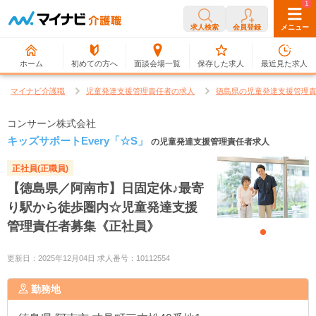
0
1
求人検索
会員登録
メニュー
ホーム
初めての方へ
面談会場一覧
保存した求人
最近見た求人
マイナビ介護職
児童発達支援管理責任者の求人
徳島県の児童発達支援管理
コンサーン株式会社
キッズサポートEvery「☆S」
の児童発達支援管理責任者求人
正社員(正職員)
【徳島県／阿南市】日固定休♪最寄
り駅から徒歩圏内☆児童発達支援
管理責任者募集《正社員》
更新日：2025年12月04日 求人番号：10112554
勤務地