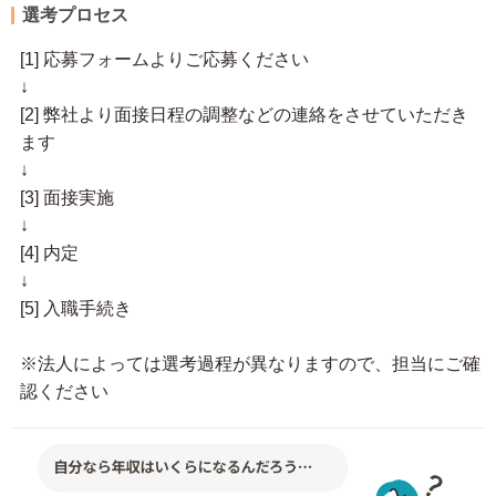
選考プロセス
[1] 応募フォームよりご応募ください
↓
[2] 弊社より面接日程の調整などの連絡をさせていただき
ます
↓
[3] 面接実施
↓
[4] 内定
↓
[5] 入職手続き
※法人によっては選考過程が異なりますので、担当にご確
認ください