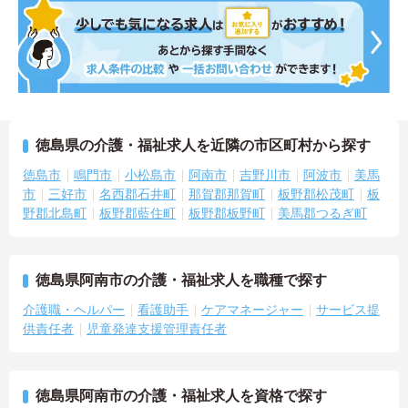
徳島県の介護・福祉求人を近隣の市区町村から探す
徳島市
鳴門市
小松島市
阿南市
吉野川市
阿波市
美馬
市
三好市
名西郡石井町
那賀郡那賀町
板野郡松茂町
板
野郡北島町
板野郡藍住町
板野郡板野町
美馬郡つるぎ町
徳島県阿南市の介護・福祉求人を職種で探す
介護職・ヘルパー
看護助手
ケアマネージャー
サービス提
供責任者
児童発達支援管理責任者
徳島県阿南市の介護・福祉求人を資格で探す