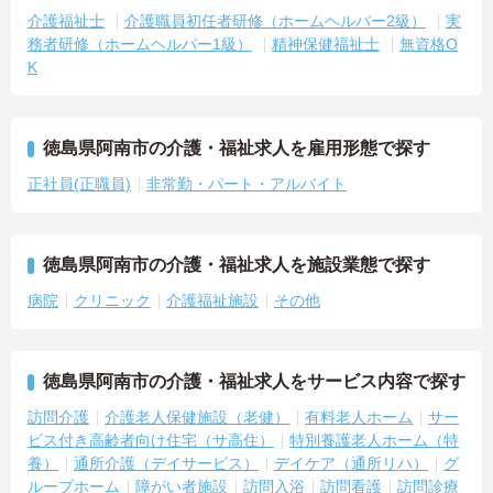
介護福祉士
介護職員初任者研修（ホームヘルパー2級）
実
務者研修（ホームヘルパー1級）
精神保健福祉士
無資格O
K
徳島県阿南市の介護・福祉求人を雇用形態で探す
正社員(正職員)
非常勤・パート・アルバイト
徳島県阿南市の介護・福祉求人を施設業態で探す
病院
クリニック
介護福祉施設
その他
徳島県阿南市の介護・福祉求人をサービス内容で探す
訪問介護
介護老人保健施設（老健）
有料老人ホーム
サー
ビス付き高齢者向け住宅（サ高住）
特別養護老人ホーム（特
養）
通所介護（デイサービス）
デイケア（通所リハ）
グ
ループホーム
障がい者施設
訪問入浴
訪問看護
訪問診療