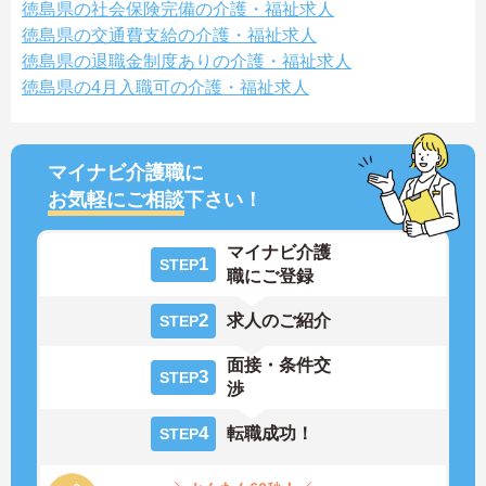
徳島県の社会保険完備の介護・福祉求人
徳島県の交通費支給の介護・福祉求人
徳島県の退職金制度ありの介護・福祉求人
徳島県の4月入職可の介護・福祉求人
マイナビ介護職に
お気軽にご相談
下さい！
マイナビ介護
1
STEP
職にご登録
2
求人のご紹介
STEP
面接・条件交
3
STEP
渉
4
転職成功！
STEP