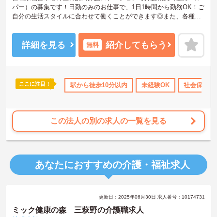
パー）の募集です！日勤のみのお仕事で、1日1時間から勤務OK！ご
自分の生活スタイルに合わせて働くことができます◎また、各種手
当ありで待遇面もばっちり！安心して長く働きやすい環境が整って
います♪ご興味のある方は面接ポイントをお伝えしますので、お気軽
にご連絡ください！
詳細を見る
紹介してもらう
無料
ここに注目！
険完備
駅から徒歩10分以内
未経験OK
社会保険完
この法人の別の求人の一覧を見る
あなたにおすすめの介護・福祉求人
更新日：2025年06月30日 求人番号：10174731
ミック健康の森 三萩野の介護職求人