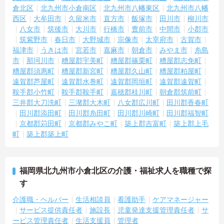
倉北区
北九州市小倉南区
北九州市八幡東区
北九州市八幡
西区
大牟田市
久留米市
直方市
飯塚市
田川市
柳川市
八女市
筑後市
大川市
行橋市
豊前市
中間市
小郡市
筑紫野市
春日市
大野城市
宗像市
太宰府市
古賀市
福津市
うきは市
宮若市
嘉麻市
朝倉市
みやま市
糸島
市
那珂川市
糟屋郡宇美町
糟屋郡篠栗町
糟屋郡志免町
糟屋郡須惠町
糟屋郡新宮町
糟屋郡久山町
糟屋郡粕屋町
遠賀郡芦屋町
遠賀郡水巻町
遠賀郡岡垣町
遠賀郡遠賀町
鞍手郡小竹町
鞍手郡鞍手町
嘉穂郡桂川町
朝倉郡筑前町
三井郡大刀洗町
三潴郡大木町
八女郡広川町
田川郡香春町
田川郡添田町
田川郡糸田町
田川郡川崎町
田川郡福智町
京都郡苅田町
京都郡みやこ町
築上郡吉富町
築上郡上毛
町
築上郡築上町
福岡県北九州市小倉北区の介護・福祉求人を職種で探
す
介護職・ヘルパー
生活相談員
看護助手
ケアマネージャー
サービス提供責任者
施設長
児童発達支援管理責任者
サ
ービス管理責任者
生活支援員
管理者