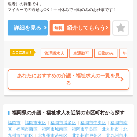
理者）の募集です。
マイカーでの通勤もOK！土日休みで日勤のみのお仕事です！
年間休日118日もありプライベートとの両立を目指す方におすすめの
環境です◎丁寧な研修とフォロー体制で、経験に関わらず安心して
スタートできます。
詳細を見る
紹介してもらう
無料
こちらの求人にご興味がございましたら面接のポイントもお伝えし
ますので是非ご応募お待ちしております。
ここに注目！
管理職求人
車通勤可
日勤のみ
年間休日
あなたにおすすめの介護・福祉求人の一覧を見
る
福岡県の介護・福祉求人を近隣の市区町村から探す
福岡市
福岡市東区
福岡市博多区
福岡市中央区
福岡市南
区
福岡市西区
福岡市城南区
福岡市早良区
北九州市
北
九州市門司区
北九州市若松区
北九州市戸畑区
北九州市小