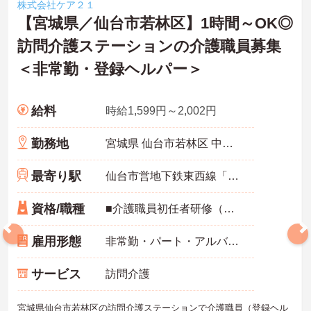
株式会社ケア２１
【宮城県／仙台市若林区】1時間～OK◎
訪問介護ステーションの介護職員募集
＜非常勤・登録ヘルパー＞
給料
時給1,599円～2,002円
勤務地
宮城県 仙台市若林区 中倉1-3-1 中倉貸店舗事務所1F
最寄り駅
仙台市営地下鉄東西線「薬師堂(宮城)駅」徒歩10分
資格/職種
■介護職員初任者研修（ヘルパー2級）以上必須 ■経験不問 ■普通自動車運転免許（AT限定可）あれば尚可 ※訪問の際に車やバイク稼働の場合
雇用形態
非常勤・パート・アルバイト
サービス
訪問介護
宮城県仙台市若林区の訪問介護ステーションで介護職員（登録ヘル