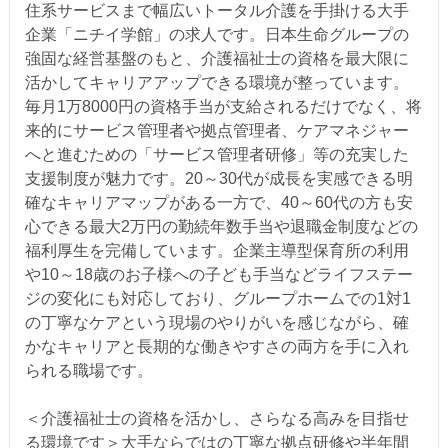
住系サービスまで幅広いトータル介護を手掛ける大手
企業「ニチイ学館」の求人です。日本生命グループの
強固な経営基盤のもと、介護福祉士の資格を最大限に
活かしてキャリアアップできる環境が整っています。
毎月1万8000円の資格手当が支給されるだけでなく、将
来的にサービス管理者や拠点管理者、ケアマネジャー
へと進むための「サービス管理者研修」等の充実した
支援制度が魅力です。20～30代が成長を実感できる明
確なキャリアマップがある一方で、40～60代の方も安
心できる最大2万円の勤続年数手当や退職金制度などの
福利厚生を完備しています。企業主導型保育所の利用
や10～18歳のお子様への子ども手当などライフステー
ジの変化にも対応しており、グループホームでの1対1
の丁寧なケアという現場のやりがいを感じながら、確
かなキャリアと長期的な働きやすさの両方を手に入れ
られる職場です。
＜介護福祉士の資格を活かし、さらなる高みを目指せ
る環境です＞大手ならではの丁寧な拠点研修や半年間