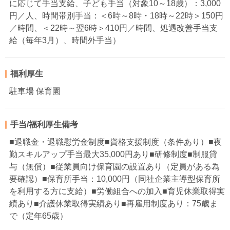
に応じて手当支給、子ども手当（対象10～18歳）：3,000
円／人、時間帯別手当：＜6時～8時・18時～22時＞150円
／時間、＜22時～翌6時＞410円／時間、処遇改善手当支
給（毎年3月）、時間外手当）
福利厚生
駐車場 保育園
手当/福利厚生備考
■退職金・退職慰労金制度■資格支援制度（条件あり）■夜
勤スキルアップ手当最大35,000円あり■研修制度■制服貸
与（無償）■従業員向け保育園の設置あり（定員がある為
要確認）■保育所手当：10,000円（同社企業主導型保育所
を利用する方に支給）■労働組合への加入■育児休業取得実
績あり■介護休業取得実績あり■再雇用制度あり：75歳ま
で（定年65歳）