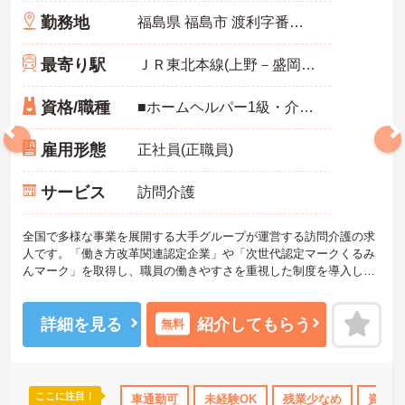
勤務地
福島県 福島市 渡利字番匠3-1 ポモドーリーＡ棟102号室
最寄り駅
ＪＲ東北本線(上野－盛岡)「福島(福島)駅」バス・車10分
資格/職種
■ホームヘルパー1級・介護職員実務者研修修了者必須・介護職員基礎研修修了者士 いずれか必須 ■普通自動車免許必須（ＡＴ限定可） ■経験1年以上必須 ■必要なＰＣスキル：入力程度
雇用形態
正社員(正職員)
サービス
訪問介護
全国で多様な事業を展開する大手グループが運営する訪問介護の求
人です。「働き方改革関連認定企業」や「次世代認定マークくるみ
んマーク」を取得し、職員の働きやすさを重視した制度を導入して
います。定年後も上限85歳までの再雇用制度を利用でき、長期的な
視点でキャリアを築くことが可能です。また、時間帯別の加算手当
や勤続年数に応じた手当が用意されており、日々の業務や継続した
詳細を見る
紹介してもらう
無料
勤務が収入に直結する仕組みがあります。月平均の残業時間は10時
間程度と少なく、育児休業や介護休業の取得実績もあるため、家庭
と仕事の両立を図りながら、自分に合ったペースで働き続けられる
環境が整っています。
ここに注目！
のみ
資格取得サポート
車通勤可
研修制度あり
未経験OK
産休･育休･介護休暇取得実
残業少なめ
資格取