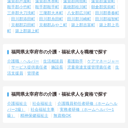
遠賀郡芦屋町
遠賀郡水巻町
遠賀郡岡垣町
遠賀郡遠賀町
鞍手郡小竹町
鞍手郡鞍手町
嘉穂郡桂川町
朝倉郡筑前町
三井郡大刀洗町
三潴郡大木町
八女郡広川町
田川郡香春町
田川郡添田町
田川郡糸田町
田川郡川崎町
田川郡福智町
京都郡苅田町
京都郡みやこ町
築上郡吉富町
築上郡上毛
町
築上郡築上町
福岡県太宰府市の介護・福祉求人を職種で探す
介護職・ヘルパー
生活相談員
看護助手
ケアマネージャー
サービス提供責任者
施設長
児童発達支援管理責任者
生
活支援員
管理者
福岡県太宰府市の介護・福祉求人を資格で探す
介護福祉士
社会福祉士
介護職員初任者研修（ホームヘル
パー2級）
社会福祉主事
実務者研修（ホームヘルパー1
級）
精神保健福祉士
無資格OK