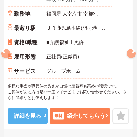
勤務地
福岡県 太宰府市 宰都2丁目8-12
最寄り駅
ＪＲ鹿児島本線(門司港－八代)「水城駅」徒歩15分
資格/職種
■介護福祉士免許
雇用形態
正社員(正職員)
サービス
グループホーム
多様な手当や職員仲の良さが自慢の定着率も高めの環境です。
ご興味がある方は是非一度マイナビまでお問い合わせください。さ
らに詳細などお伝えします！
詳細を見る
紹介してもらう
無料