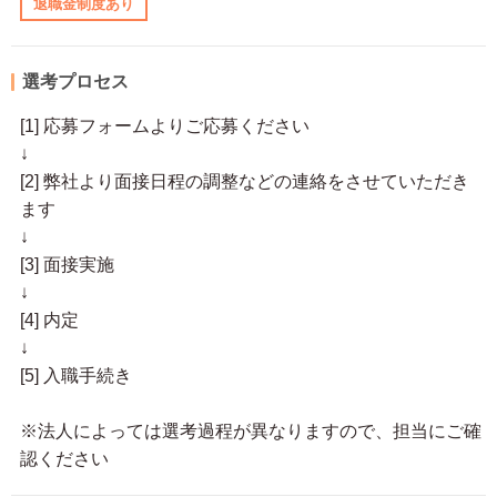
退職金制度あり
選考プロセス
[1] 応募フォームよりご応募ください
↓
[2] 弊社より面接日程の調整などの連絡をさせていただき
ます
↓
[3] 面接実施
↓
[4] 内定
↓
[5] 入職手続き
※法人によっては選考過程が異なりますので、担当にご確
認ください