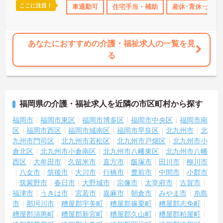
ここに注目！
K
残業少なめ
日勤のみ
車通勤可
年間休日110日以上
住宅手当・補助
産休･育休･介護
ブランクOK
あなたにおすすめの介護・福祉求人の一覧を見
る
福岡県の介護・福祉求人を近隣の市区町村から探す
福岡市
福岡市東区
福岡市博多区
福岡市中央区
福岡市南
区
福岡市西区
福岡市城南区
福岡市早良区
北九州市
北
九州市門司区
北九州市若松区
北九州市戸畑区
北九州市小
倉北区
北九州市小倉南区
北九州市八幡東区
北九州市八幡
西区
大牟田市
久留米市
直方市
飯塚市
田川市
柳川市
八女市
筑後市
大川市
行橋市
豊前市
中間市
小郡市
筑紫野市
春日市
大野城市
宗像市
太宰府市
古賀市
福津市
うきは市
宮若市
嘉麻市
朝倉市
みやま市
糸島
市
那珂川市
糟屋郡宇美町
糟屋郡篠栗町
糟屋郡志免町
糟屋郡須惠町
糟屋郡新宮町
糟屋郡久山町
糟屋郡粕屋町