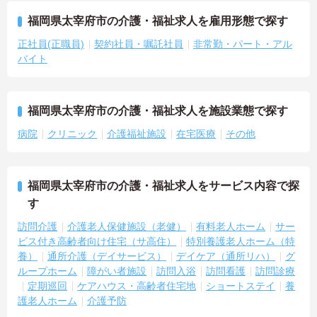
福岡県太宰府市の介護・福祉求人を雇用形態で探す
正社員(正職員)
契約社員・嘱託社員
非常勤・パート・アル
バイト
福岡県太宰府市の介護・福祉求人を施設業態で探す
病院
クリニック
介護福祉施設
在宅医療
その他
福岡県太宰府市の介護・福祉求人をサービス内容で探
す
訪問介護
介護老人保健施設（老健）
有料老人ホーム
サー
ビス付き高齢者向け住宅（サ高住）
特別養護老人ホーム（特
養）
通所介護（デイサービス）
デイケア（通所リハ）
グ
ループホーム
障がい者施設
訪問入浴
訪問看護
訪問診療
定期巡回
ケアハウス・高齢者住宅地
ショートステイ
養
護老人ホーム
介護予防