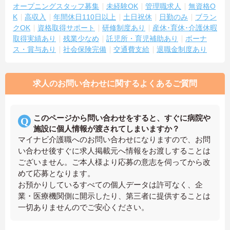
オープニングスタッフ募集
未経験OK
管理職求人
無資格O
K
高収入
年間休日110日以上
土日祝休
日勤のみ
ブラン
クOK
資格取得サポート
研修制度あり
産休･育休･介護休暇
取得実績あり
残業少なめ
託児所・育児補助あり
ボーナ
ス・賞与あり
社会保険完備
交通費支給
退職金制度あり
求人のお問い合わせに関するよくあるご質問
このページから問い合わせをすると、すぐに病院や
施設に個人情報が渡されてしまいますか？
マイナビ介護職へのお問い合わせになりますので、お問
い合わせ後すぐに求人掲載元へ情報をお渡しすることは
ございません。ご本人様より応募の意志を伺ってから改
めて応募となります。
お預かりしているすべての個人データは許可なく、企
業・医療機関側に開示したり、第三者に提供することは
一切ありませんのでご安心ください。