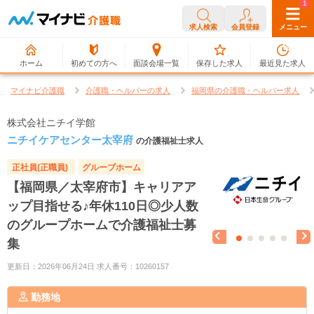
0
1
求人検索
会員登録
メニュー
ホーム
初めての方へ
面談会場一覧
保存した求人
最近見た求人
マイナビ介護職
介護職・ヘルパーの求人
福岡県の介護職・ヘルパー求人
株式会社ニチイ学館
ニチイケアセンター太宰府
の介護福祉士求人
正社員(正職員)
グループホーム
【福岡県／太宰府市】キャリアア
ップ目指せる♪年休110日◎少人数
のグループホームで介護福祉士募
集
更新日：2026年06月24日 求人番号：10260157
勤務地