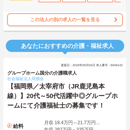
★おすすめPOINT★
【上限85歳までの再雇用制度があり、長期的な勤務が期待できま
す】
この法人の別の求人の一覧を見る
・定年65歳に加え、状況に応じた再雇用制度により上限85歳まで働
けるため、長期的な将来設計を描けます。
・幅広い世代がそれぞれのライフスタイルに合わせて活躍してお
り、年齢を重ねても無理なく続けられる環境です。
あなたにおすすめの介護・福祉求人
【大手法人の安定基盤のもとで、収入アップを目指せる環境です】
・所持資格に応じた手当や、早朝・夜間帯の勤務に対する加算手当
により、着実な収入増が期待できます。
更新日：2026年08月04日 求人番号：9049142
・最大20,000円の勤続年数加算手当や年2回の賞与支給があるため、
長く勤務するほど待遇に反映される仕組みがあります。
グループホーム国分の介護職求人
社会福祉法人同朋会
【認定マークを取得した、柔軟で働きやすい体制が整っています】
【福岡県／太宰府市（JR鹿児島本
・「くるみんマーク」を取得し、育児・介護休業の実績や復職制度
線）】20代～50代活躍中◎グループホ
があるため、生活の変化にも対応できます。
・残業が月平均10時間と少なく、日勤帯の勤務が中心であるため、
ームにて介護福祉士の募集です！
私生活との両立を図りながら働けます。
月収 18.4万円～21.7万円程度 ※諸手当込
給料
年収 282万円～335万円程度