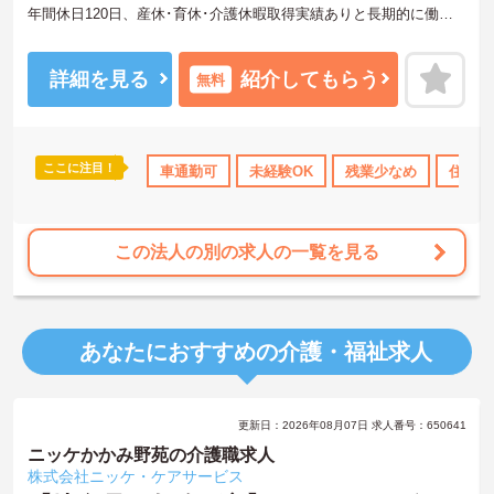
年間休日120日、産休･育休･介護休暇取得実績ありと長期的に働き
やすい職場環境です！
未経験の方やブランク明けの方にも入職後先輩スタッフが丁寧に教
詳細を見る
紹介してもらう
無料
えますのでご安心ください。
ご興味をお持ちの方には詳細の情報や面接のポイントをお伝えしま
すのでお気軽にお問い合わせくださいませ。
ここに注目！
交通費支給
車通勤可
未経験OK
残業少なめ
住宅手
この法人の別の求人の一覧を見る
あなたにおすすめの介護・福祉求人
更新日：2026年08月07日 求人番号：650641
ニッケかかみ野苑の介護職求人
株式会社ニッケ・ケアサービス