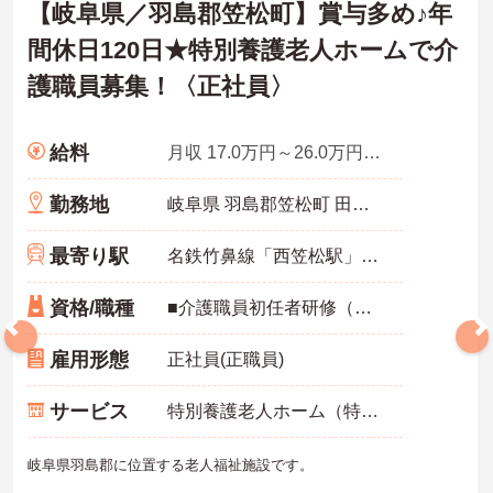
【岐阜県／羽島郡笠松町】賞与多め♪年
間休日120日★特別養護老人ホームで介
護職員募集！〈正社員〉
給料
月収 17.0万円～26.0万円程度（諸手当込）
勤務地
岐阜県 羽島郡笠松町 田代621番地の1
最寄り駅
名鉄竹鼻線「西笠松駅」バス・車5分
資格/職種
■介護職員初任者研修（ヘルパー2級）以上 ■普通自動車免許（AT限定可） ■介護経験のある方優遇
雇用形態
正社員(正職員)
サービス
特別養護老人ホーム（特養）
岐阜県羽島郡に位置する老人福祉施設です。