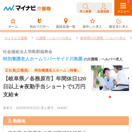
0
1
求人検索
会員登録
メニュー
ホーム
初めての方へ
面談会場一覧
保存した求人
最近見た求人
マイナビ介護職
介護職・ヘルパーの求人
岐阜県の介護職・ヘルパー求人
社会福祉法人羽島郡福寿会
特別養護老人ホームリバーサイド川島園
の介護職・ヘルパー求人
正社員(正職員)
特別養護老人ホーム（特養）
【岐阜県／各務原市】年間休日120
日以上★夜勤手当ショートで1万円
支給★
更新日：2026年04月21日 求人番号：544587
勤務地