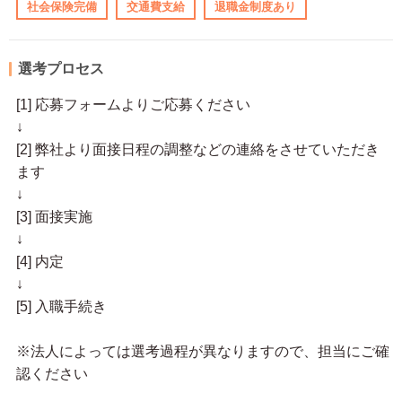
社会保険完備
交通費支給
退職金制度あり
選考プロセス
[1] 応募フォームよりご応募ください
↓
[2] 弊社より面接日程の調整などの連絡をさせていただき
ます
↓
[3] 面接実施
↓
[4] 内定
↓
[5] 入職手続き
※法人によっては選考過程が異なりますので、担当にご確
認ください