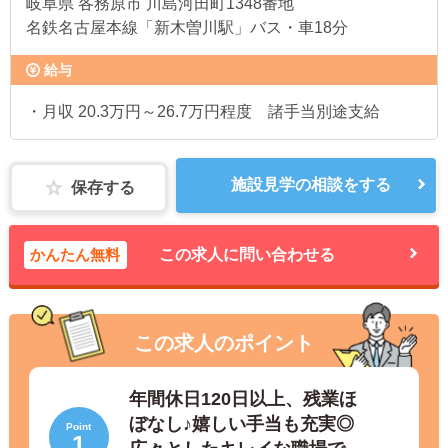
岐阜県
各務原市 川島河田町1348番地
名鉄名古屋本線「新木曽川駅」バス・車18分
給与
・月収 20.3万円～26.7万円程度 諸手当別途支給
施設見学の相談をする
保存する
かんたん無料
この求人に問い合わせる
この求人のポイント
年間休日120日以上、残業ほ
ぼなし♪嬉しい手当も充実◎
Point
1