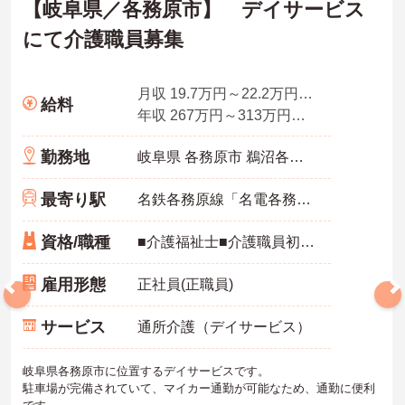
【岐阜県／各務原市】 デイサービス
にて介護職員募集
月収 19.7万円～22.2万円程度(諸手当込)
給料
年収 267万円～313万円程度(諸手当込)
勤務地
岐阜県 各務原市 鵜沼各務原町8-7
最寄り駅
名鉄各務原線「名電各務原駅」徒歩12分
資格/職種
■介護福祉士■介護職員初任者研修 ■実務者研修■介護職(資格取得見込み) ■普通自動車免許一種 ＊未経験可
雇用形態
正社員(正職員)
サービス
通所介護（デイサービス）
岐阜県各務原市に位置するデイサービスです。
駐車場が完備されていて、マイカー通勤が可能なため、通勤に便利