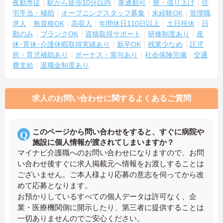
夜勤専従
駅から徒歩10分以内
車通勤可
寮・借り上げ
住
宅手当・補助
オープニングスタッフ募集
未経験OK
管理職
求人
無資格OK
高収入
年間休日110日以上
土日祝休
日
勤のみ
ブランクOK
資格取得サポート
研修制度あり
産
休･育休･介護休暇取得実績あり
新卒OK
残業少なめ
託児
所・育児補助あり
ボーナス・賞与あり
社会保険完備
交通
費支給
退職金制度あり
求人のお問い合わせに関するよくあるご質問
このページから問い合わせをすると、すぐに病院や
施設に個人情報が渡されてしまいますか？
マイナビ介護職へのお問い合わせになりますので、お問
い合わせ後すぐに求人掲載元へ情報をお渡しすることは
ございません。ご本人様より応募の意志を伺ってから改
めて応募となります。
お預かりしているすべての個人データは許可なく、企
業・医療機関側に開示したり、第三者に提供することは
一切ありませんのでご安心ください。