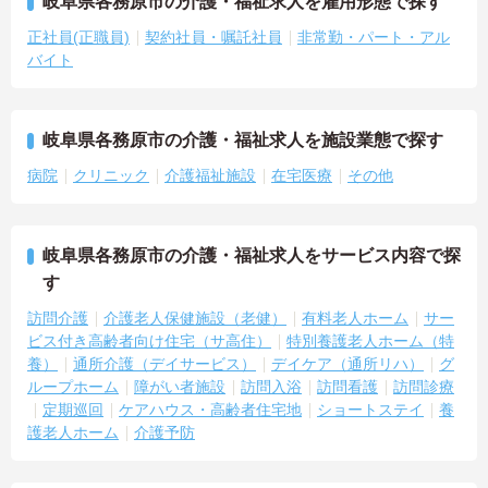
岐阜県各務原市の介護・福祉求人を雇用形態で探す
正社員(正職員)
契約社員・嘱託社員
非常勤・パート・アル
バイト
岐阜県各務原市の介護・福祉求人を施設業態で探す
病院
クリニック
介護福祉施設
在宅医療
その他
岐阜県各務原市の介護・福祉求人をサービス内容で探
す
訪問介護
介護老人保健施設（老健）
有料老人ホーム
サー
ビス付き高齢者向け住宅（サ高住）
特別養護老人ホーム（特
養）
通所介護（デイサービス）
デイケア（通所リハ）
グ
ループホーム
障がい者施設
訪問入浴
訪問看護
訪問診療
定期巡回
ケアハウス・高齢者住宅地
ショートステイ
養
護老人ホーム
介護予防