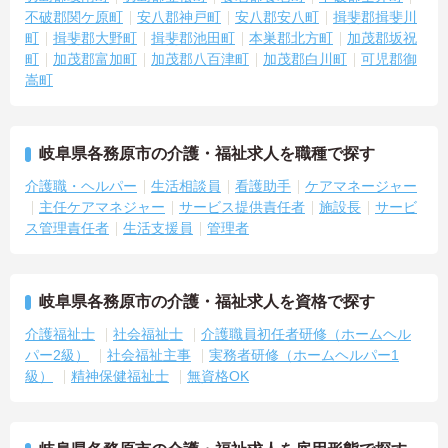
不破郡関ケ原町
安八郡神戸町
安八郡安八町
揖斐郡揖斐川
町
揖斐郡大野町
揖斐郡池田町
本巣郡北方町
加茂郡坂祝
町
加茂郡富加町
加茂郡八百津町
加茂郡白川町
可児郡御
嵩町
岐阜県各務原市の介護・福祉求人を職種で探す
介護職・ヘルパー
生活相談員
看護助手
ケアマネージャー
主任ケアマネジャー
サービス提供責任者
施設長
サービ
ス管理責任者
生活支援員
管理者
岐阜県各務原市の介護・福祉求人を資格で探す
介護福祉士
社会福祉士
介護職員初任者研修（ホームヘル
パー2級）
社会福祉主事
実務者研修（ホームヘルパー1
級）
精神保健福祉士
無資格OK