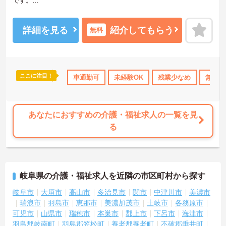
です。
残業時間はほとんど発生しません。プライベートとメリハリをつけ
て勤務できます。
ご興味をお持ちの方には、詳細の情報や面接のポイントをお伝えし
詳細を見る
紹介してもらう
無料
ますのでお気軽にお問い合わせください。
ここに注目！
社会保険完備
交通費支給
車通勤可
未経験OK
残業少なめ
無資格
あなたにおすすめの介護・福祉求人の一覧を見
る
岐阜県の介護・福祉求人を近隣の市区町村から探す
岐阜市
大垣市
高山市
多治見市
関市
中津川市
美濃市
瑞浪市
羽島市
恵那市
美濃加茂市
土岐市
各務原市
可児市
山県市
瑞穂市
本巣市
郡上市
下呂市
海津市
羽島郡岐南町
羽島郡笠松町
養老郡養老町
不破郡垂井町