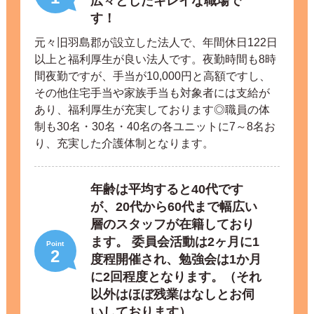
広々としたキレイな職場で
す！
元々旧羽島郡が設立した法人で、年間休日122日
以上と福利厚生が良い法人です。夜勤時間も8時
間夜勤ですが、手当が10,000円と高額ですし、
その他住宅手当や家族手当も対象者には支給が
あり、福利厚生が充実しております◎職員の体
制も30名・30名・40名の各ユニットに7～8名お
り、充実した介護体制となります。
年齢は平均すると40代です
が、20代から60代まで幅広い
層のスタッフが在籍しており
ます。 委員会活動は2ヶ月に1
Point
2
度程開催され、勉強会は1か月
に2回程度となります。（それ
以外はほぼ残業はなしとお伺
いしております）