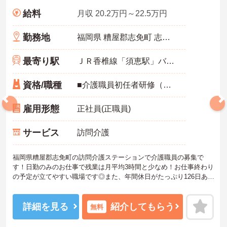
給料
月収 20.2万円～22.5万円
勤務地
福岡県 糟屋郡志免町 志免2-10-20
最寄り駅
ＪＲ香椎線「須恵駅」バス・車9分
資格/職種
■介護職員初任者研修（ヘルパー2級）以上必須 ■普通自動車運転免許（AT限定可）必須 ■基本的なPC操作スキル（Word、Excel）あれば尚可
雇用形態
正社員(正職員)
サービス
訪問介護
福岡県糟屋郡志免町の訪問介護ステーションで介護職員の募集で
す！日勤のみのお仕事で残業は月平均3時間と少なめ！お仕事終わり
の予定が立てやすい職場です◎また、年間休日がたっぷり126日ある
のも嬉しいポイント！交通費支給はもちろん、住宅手当をはじめと
した各種手当に加え、昇給や計3.00ヵ月分の賞与実績があるので待
遇面もばっちり！あなたの頑張りがしっかり評価されます♪ご興味の
詳細を見る
紹介してもらう
無料
ある方は面接ポイントをお伝えしますので、お気軽にご相談くださ
い！