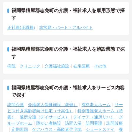
福岡県糟屋郡志免町の介護・福祉求人を雇用形態で探
す
正社員(正職員)
非常勤・パート・アルバイト
福岡県糟屋郡志免町の介護・福祉求人を施設業態で探
す
病院
クリニック
介護福祉施設
在宅医療
その他
福岡県糟屋郡志免町の介護・福祉求人をサービス内容
で探す
訪問介護
介護老人保健施設（老健）
有料老人ホーム
サー
ビス付き高齢者向け住宅（サ高住）
特別養護老人ホーム（特
養）
通所介護（デイサービス）
デイケア（通所リハ）
グ
ループホーム
障がい者施設
訪問入浴
訪問看護
訪問診療
定期巡回
ケアハウス・高齢者住宅地
ショートステイ
養