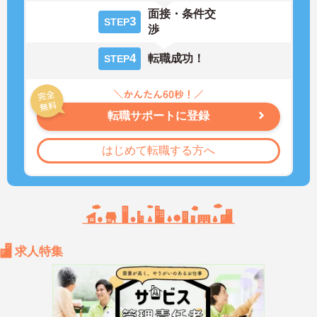
面接・条件交
3
STEP
渉
4
転職成功！
STEP
転職サポートに登録
はじめて転職する方へ
求人特集