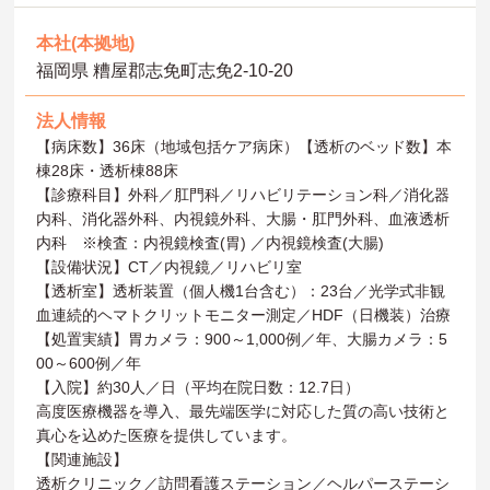
本社(本拠地)
福岡県 糟屋郡志免町志免2-10-20
法人情報
【病床数】36床（地域包括ケア病床）【透析のベッド数】本
棟28床・透析棟88床
【診療科目】外科／肛門科／リハビリテーション科／消化器
内科、消化器外科、内視鏡外科、大腸・肛門外科、血液透析
内科 ※検査：内視鏡検査(胃) ／内視鏡検査(大腸)
【設備状況】CT／内視鏡／リハビリ室
【透析室】透析装置（個人機1台含む）：23台／光学式非観
血連続的ヘマトクリットモニター測定／HDF（日機装）治療
【処置実績】胃カメラ：900～1,000例／年、大腸カメラ：5
00～600例／年
【入院】約30人／日（平均在院日数：12.7日）
高度医療機器を導入、最先端医学に対応した質の高い技術と
真心を込めた医療を提供しています。
【関連施設】
透析クリニック／訪問看護ステーション／ヘルパーステーシ