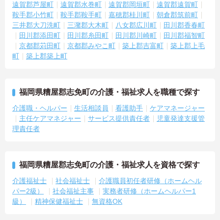
遠賀郡芦屋町
遠賀郡水巻町
遠賀郡岡垣町
遠賀郡遠賀町
鞍手郡小竹町
鞍手郡鞍手町
嘉穂郡桂川町
朝倉郡筑前町
三井郡大刀洗町
三潴郡大木町
八女郡広川町
田川郡香春町
田川郡添田町
田川郡糸田町
田川郡川崎町
田川郡福智町
京都郡苅田町
京都郡みやこ町
築上郡吉富町
築上郡上毛
町
築上郡築上町
福岡県糟屋郡志免町の介護・福祉求人を職種で探す
介護職・ヘルパー
生活相談員
看護助手
ケアマネージャー
主任ケアマネジャー
サービス提供責任者
児童発達支援管
理責任者
福岡県糟屋郡志免町の介護・福祉求人を資格で探す
介護福祉士
社会福祉士
介護職員初任者研修（ホームヘル
パー2級）
社会福祉主事
実務者研修（ホームヘルパー1
級）
精神保健福祉士
無資格OK