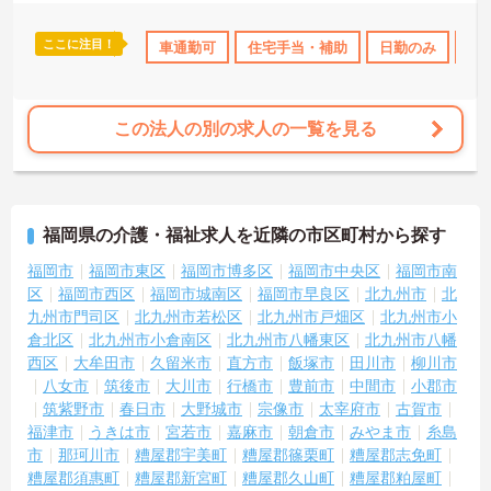
ここに注目！
日勤のみ
年間休日110日以上
車通勤可
住宅手当・補助
オープニングスタッフ募集
日勤のみ
研
年
この法人の別の求人の一覧を見る
福岡県の介護・福祉求人を近隣の市区町村から探す
福岡市
福岡市東区
福岡市博多区
福岡市中央区
福岡市南
区
福岡市西区
福岡市城南区
福岡市早良区
北九州市
北
九州市門司区
北九州市若松区
北九州市戸畑区
北九州市小
倉北区
北九州市小倉南区
北九州市八幡東区
北九州市八幡
西区
大牟田市
久留米市
直方市
飯塚市
田川市
柳川市
八女市
筑後市
大川市
行橋市
豊前市
中間市
小郡市
筑紫野市
春日市
大野城市
宗像市
太宰府市
古賀市
福津市
うきは市
宮若市
嘉麻市
朝倉市
みやま市
糸島
市
那珂川市
糟屋郡宇美町
糟屋郡篠栗町
糟屋郡志免町
糟屋郡須惠町
糟屋郡新宮町
糟屋郡久山町
糟屋郡粕屋町