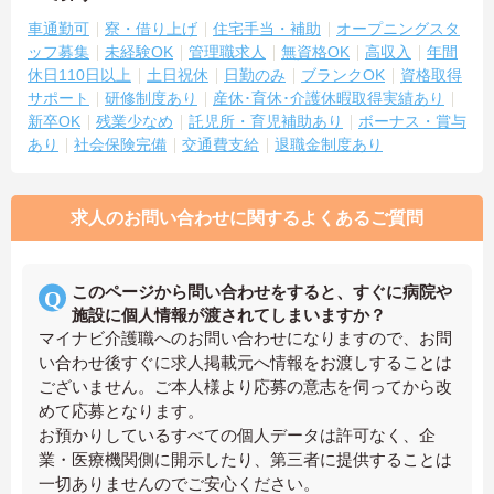
車通勤可
寮・借り上げ
住宅手当・補助
オープニングスタ
ッフ募集
未経験OK
管理職求人
無資格OK
高収入
年間
休日110日以上
土日祝休
日勤のみ
ブランクOK
資格取得
サポート
研修制度あり
産休･育休･介護休暇取得実績あり
新卒OK
残業少なめ
託児所・育児補助あり
ボーナス・賞与
あり
社会保険完備
交通費支給
退職金制度あり
求人のお問い合わせに関するよくあるご質問
このページから問い合わせをすると、すぐに病院や
施設に個人情報が渡されてしまいますか？
マイナビ介護職へのお問い合わせになりますので、お問
い合わせ後すぐに求人掲載元へ情報をお渡しすることは
ございません。ご本人様より応募の意志を伺ってから改
めて応募となります。
お預かりしているすべての個人データは許可なく、企
業・医療機関側に開示したり、第三者に提供することは
一切ありませんのでご安心ください。