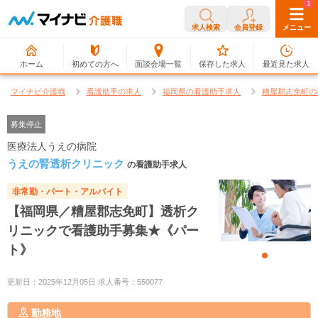
0
1
求人検索
会員登録
メニュー
ホーム
初めての方へ
面談会場一覧
保存した求人
最近見た求人
マイナビ介護職
看護助手の求人
福岡県の看護助手求人
糟屋郡志免町の
募集停止
医療法人うえの病院
うえの腎透析クリニック
の看護助手求人
非常勤・パート・アルバイト
【福岡県／糟屋郡志免町】透析ク
リニックで看護助手募集★《パー
ト》
更新日：2025年12月05日 求人番号：550077
勤務地