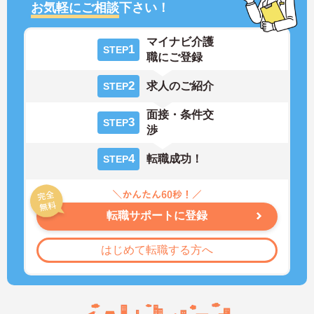
お気軽にご相談
下さい！
マイナビ介護
1
STEP
職にご登録
2
求人のご紹介
STEP
面接・条件交
3
STEP
渉
4
転職成功！
STEP
転職サポートに登録
はじめて転職する方へ