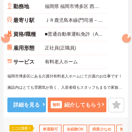
勤務地
福岡県 福岡市博多区 西月隈3丁目3-55
最寄り駅
ＪＲ鹿児島本線(門司港－八代)「竹下駅」バス・車10分
資格/職種
■普通自動車運転免許（AT限定可）あれば尚可 ■資格不問 ■経験不問 ※未経験歓迎
雇用形態
正社員(正職員)
サービス
有料老人ホーム
福岡市博多区にある介護付有料老人ホームにて介護のお仕事です！
施設内はとても雰囲気が良く、入居者様もスタッフもまるで家族の
ような関係♪
ブランクのある方、未経験の方もご安心ください。先輩スタッフは
詳細を見る
紹介してもらう
無料
笑顔が明るく、優しい方ばかり！
ご興味ある方には、面接のポイントなど、さらに詳細をお話致しま
すのでお気軽にご相談ください。
ここに注目！
ンクOK
産休･育休･介護休暇取得実績あり
車通勤可
未経験OK
社会保険完備
残業少なめ
無資格
交通費