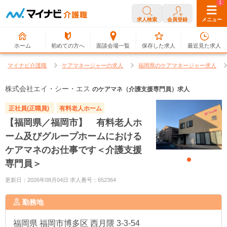
0
1
求人検索
会員登録
メニュー
ホーム
初めての方へ
面談会場一覧
保存した求人
最近見た求人
マイナビ介護職
ケアマネージャーの求人
福岡県のケアマネージャー求人
株式会社エイ・シー・エス
のケアマネ（介護支援専門員）求人
正社員(正職員)
有料老人ホーム
【福岡県／福岡市】 有料老人ホ
ーム及びグループホームにおける
ケアマネのお仕事です＜介護支援
専門員＞
更新日：2026年08月04日 求人番号：652364
勤務地
福岡県
福岡市博多区 西月隈 3-3-54