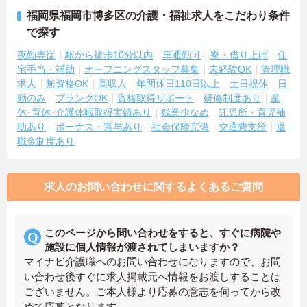
福岡県福岡市博多区の介護・福祉求人をこだわり条件
で探す
夜勤専従
駅から徒歩10分以内
車通勤可
寮・借り上げ
住
宅手当・補助
オープニングスタッフ募集
未経験OK
管理職
求人
無資格OK
高収入
年間休日110日以上
土日祝休
日
勤のみ
ブランクOK
資格取得サポート
研修制度あり
産
休･育休･介護休暇取得実績あり
残業少なめ
託児所・育児補
助あり
ボーナス・賞与あり
社会保険完備
交通費支給
退
職金制度あり
求人のお問い合わせに関するよくあるご質問
このページから問い合わせをすると、すぐに病院や
施設に個人情報が渡されてしまいますか？
マイナビ介護職へのお問い合わせになりますので、お問
い合わせ後すぐに求人掲載元へ情報をお渡しすることは
ございません。ご本人様より応募の意志を伺ってから改
めて応募となります。