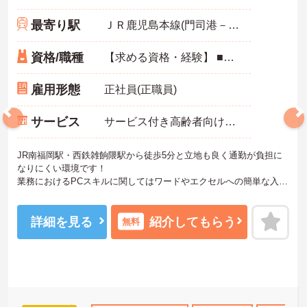
最寄り駅
ＪＲ鹿児島本線(門司港－八代)
資格/職種
【求める資格・経験】 ■介護支援専門員 ■普通自動車免許 （AT可） ＜以下の経験をお持ちの方 歓迎＞ ■基本的なPC入力 （パワーポイントなどは不要） ■ケアマネ実務経験
雇用形態
正社員(正職員)
サービス
サービス付き高齢者向け住宅（サ高住）
JR南福岡駅・西鉄雑餉隈駅から徒歩5分と立地も良く通勤が負担に
なりにくい環境です！
業務におけるPCスキルに関してはワードやエクセルへの簡単な入力
作業程度です。また、利用者様への訪問に関しても車で10分圏内の
住宅に訪問するので長時間の運転などはありません。
残業もほとんどなく、18：00終わりの日勤業務ですので家庭と両立
詳細を見る
紹介してもらう
無料
させて働きたい方はぜひお気軽にお問い合わせください！