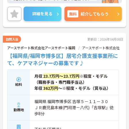
0日以上もありプライベートとの両立を目指す方に
おすすめの環境です◎最寄り駅から徒歩圏内のため
通勤も楽々♪昇給や賞与制度があり、頑張りが評価
詳細を見る
無料
紹介してもらう
されてしっかりと還元されます。さらに福利厚生も
充実しているのは嬉しいポイントです◎フォロー体
制もあり、経験に関わらず安心してスタートできま
す。
こちらの求人にご興味がございましたら面接のポイ
訪問入浴
更新日：2026年04月08日
ントもお伝えしますので是非ご応募お待ちしており
アースサポート株式会社アースサポート福岡
アースサポート株式会社
ます。
【福岡県/福岡市博多区】居宅介護支援事業所に
て、ケアマネジャーの募集です♪
月収
23.7万円～23.7万円
※程度・モデル
（職務手当・専門職手当込）
給料
年収
362万円
～※程度・モデル（賞与込）
福岡県 福岡市博多区 吉塚５－１１－３０
ＪＲ鹿児島本線(門司港－八代)「吉塚駅」徒
勤務地
歩8分