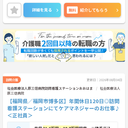
訪問に関しても車で10分圏内の住宅に訪問するので
長時間の運転などはありません。
詳細を見る
無料
紹介してもらう
残業もほとんどなく、18：00終わりの日勤業務です
ので家庭と両立させて働きたい方はぜひお気軽にお
問い合わせください！
訪問介護
更新日：2026年08月04日
社会医療法人原三信病院訪問看護ステーションおおはま
社会医療法人
原三信病院
【福岡県／福岡市博多区】年間休日120日◎訪問
看護ステーションにてケアマネジャーのお仕事♪
＜正社員＞