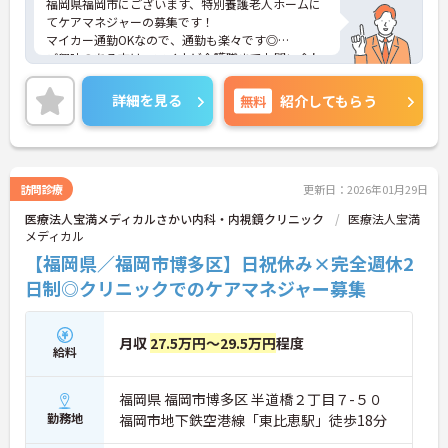
福岡県福岡市にございます、特別養護老人ホームに
てケアマネジャーの募集です！
マイカー通勤OKなので、通勤も楽々です◎
ご興味のある方は、マイナビ介護職までお問い合わ
せください。
詳細を見る
無料
紹介してもらう
訪問診療
更新日：2026年01月29日
医療法人宝満メディカルさかい内科・内視鏡クリニック
医療法人宝満
メディカル
【福岡県／福岡市博多区】日祝休み×完全週休2
日制◎クリニックでのケアマネジャー募集
月収
27.5万円～29.5万円
程度
給料
福岡県 福岡市博多区 半道橋２丁目７-５０
勤務地
福岡市地下鉄空港線「東比恵駅」徒歩18分