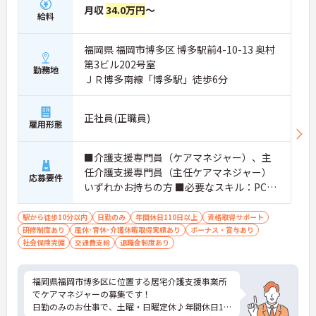
月収
34.0万円
～
給料
福岡県 福岡市博多区 博多駅前4-10-13 奥村
第3ビル202号室
勤務地
ＪＲ博多南線「博多駅」徒歩6分
正社員(正職員)
雇用形態
■介護支援専門員（ケアマネジャー）、主
任介護支援専門員（主任ケアマネジャー）
応募要件
いずれかお持ちの方 ■必要なスキル：PCス
キル（Excel,Word等）
駅から徒歩10分以内
日勤のみ
年間休日110日以上
資格取得サポート
研修制度あり
産休･育休･介護休暇取得実績あり
ボーナス・賞与あり
社会保険完備
交通費支給
退職金制度あり
福岡県福岡市博多区に位置する居宅介護支援事業所
でケアマネジャーの募集です！
日勤のみのお仕事で、土曜・日曜定休♪年間休日11