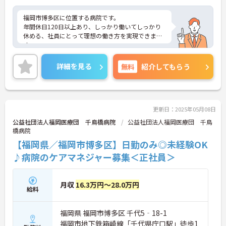
福岡市博多区に位置する病院です。
年間休日120日以上あり、しっかり働いてしっかり
休める、社員にとって理想の働き方を実現できま
す。
院内託児所があり、お子さんのいらっしゃる方でも
安心して働けます。
詳細を見る
無料
紹介してもらう
ご興味をお持ちの方はお気軽にお問い合わせくださ
い。
更新日：2025年05月08日
公益社団法人福岡医療団 千鳥橋病院
公益社団法人福岡医療団 千鳥
橋病院
【福岡県／福岡市博多区】日勤のみ◎未経験OK
♪病院のケアマネジャー募集＜正社員＞
月収
16.3万円～28.0万円
給料
福岡県 福岡市博多区 千代5‐18-1
福岡市地下鉄箱崎線「千代県庁口駅」徒歩1