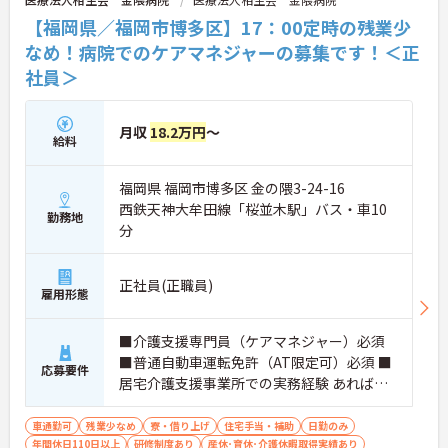
【福岡県／福岡市博多区】17：00定時の残業少
なめ！病院でのケアマネジャーの募集です！＜正
社員＞
月収
18.2万円
～
給料
福岡県 福岡市博多区 金の隈3-24-16
西鉄天神大牟田線「桜並木駅」バス・車10
勤務地
分
正社員(正職員)
雇用形態
■介護支援専門員（ケアマネジャー）必須
■普通自動車運転免許（AT限定可）必須 ■
応募要件
居宅介護支援事業所での実務経験 あれば尚
可
車通勤可
残業少なめ
寮・借り上げ
住宅手当・補助
日勤のみ
年間休日110日以上
研修制度あり
産休･育休･介護休暇取得実績あり