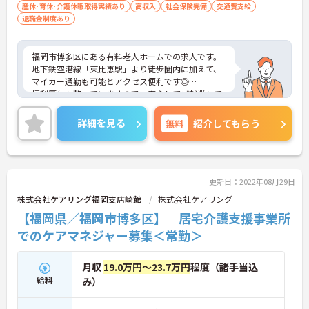
産休･育休･介護休暇取得実績あり
高収入
社会保険完備
交通費支給
退職金制度あり
福岡市博多区にある有料老人ホームでの求人です。
地下鉄空港線「東比恵駅」より徒歩圏内に加えて、
マイカー通勤も可能とアクセス便利です◎
福利厚生も整っていますので、安心してご就業して
いただけます。
ご興味がある方は是非一度マイナビまでお問合せく
詳細を見る
無料
紹介してもらう
ださい！！
更新日：2022年08月29日
株式会社ケアリング福岡支店崎館
株式会社ケアリング
【福岡県／福岡市博多区】 居宅介護支援事業所
でのケアマネジャー募集＜常勤＞
月収
19.0万円～23.7万円
程度（諸手当込
給料
み）