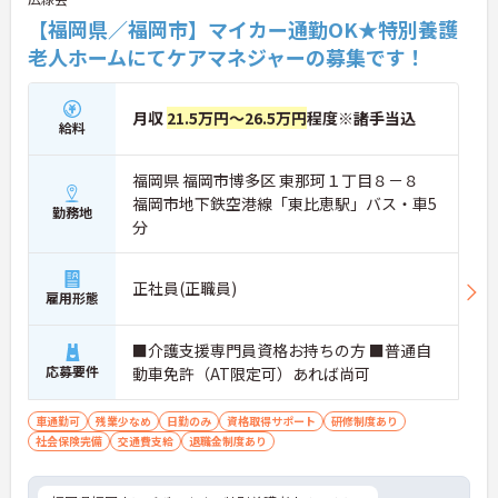
【福岡県／福岡市】マイカー通勤OK★特別養護
老人ホームにてケアマネジャーの募集です！
月収
21.5万円～26.5万円
程度※諸手当込
給料
福岡県 福岡市博多区 東那珂１丁目８－８
福岡市地下鉄空港線「東比恵駅」バス・車5
勤務地
分
正社員(正職員)
雇用形態
■介護支援専門員資格お持ちの方 ■普通自
応募要件
動車免許（AT限定可）あれば尚可
車通勤可
残業少なめ
日勤のみ
資格取得サポート
研修制度あり
社会保険完備
交通費支給
退職金制度あり