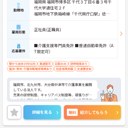
福岡県 福岡市博多区 千代３丁目６番３号千
代大学通住宅２Ｆ
勤務地
福岡市地下鉄箱崎線「千代県庁口駅」徒歩3
分
正社員(正職員)
雇用形態
■介護支援専門員免許 ■普通自動車免許（A
応募要件
T限定可）
駅から徒歩10分以内
車通勤可
日勤のみ
研修制度あり
産休･育休･介護休暇取得実績あり
社会保険完備
交通費支給
福岡市、北九州市、大分県中津市で介護事業を展開
している法人です。
充実の研修制度、キャリアバス制度等、頑張りがし
っかりと反映され、スキルアップもめざせる環境で
す。職場内のサポート体制も万全ですので、ブラン
クのある方も安心です。
詳細を見る
無料
紹介してもらう
ご興味のある方は是非ご応募ください。