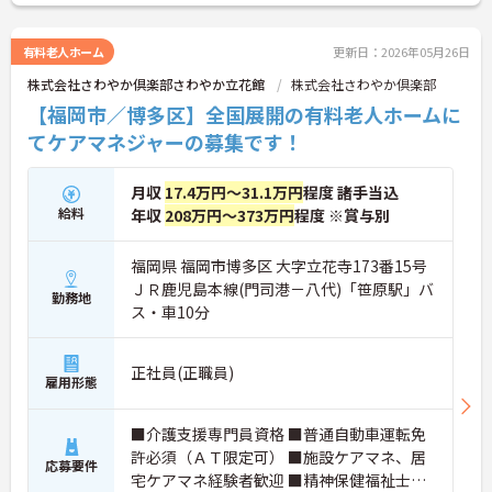
リのある勤務が可能です。ご興味ある方には、面接
対策ポイントなど、さらに詳細をお話しいたします
のでお気軽にご相談ください！
有料老人ホーム
更新日：2026年05月26日
株式会社さわやか倶楽部さわやか立花館
株式会社さわやか倶楽部
【福岡市／博多区】全国展開の有料老人ホームに
てケアマネジャーの募集です！
月収
17.4万円～31.1万円
程度 諸手当込
給料
年収
208万円～373万円
程度 ※賞与別
福岡県 福岡市博多区 大字立花寺173番15号
ＪＲ鹿児島本線(門司港－八代)「笹原駅」バ
勤務地
ス・車10分
正社員(正職員)
雇用形態
■介護支援専門員資格 ■普通自動車運転免
許必須（ＡＴ限定可） ■施設ケアマネ、居
応募要件
宅ケアマネ経験者歓迎 ■精神保健福祉士、