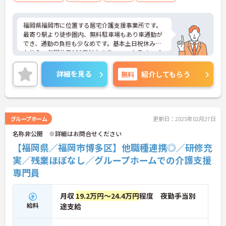
福岡県福岡市に位置する居宅介護支援事業所です。
最寄り駅より徒歩圏内、無料駐車場もあり車通勤が
でき、通勤の負担も少なめです。基本土日祝休みが
お休み、年間休日120日以上あり、ワークライフバ
ランスを重視した働き方が叶います。ご興味のある
方には、面接対策ポイントなど、さらに詳細をお話
詳細を見る
無料
紹介してもらう
しいたしますのでお気軽にご相談ください！
グループホーム
更新日：2025年02月27日
名称非公開 ※詳細はお問合せください
【福岡県／福岡市博多区】他職種連携◎／研修充
実／残業ほぼなし／グループホームでの介護支援
専門員
月収
19.2万円～24.4万円
程度 夜勤手当別
給料
途支給