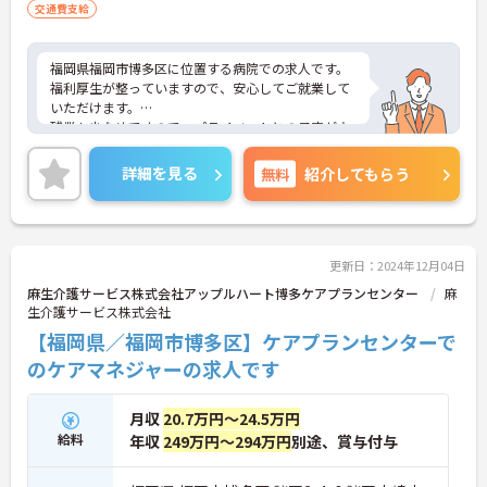
交通費支給
福岡県福岡市博多区に位置する病院での求人です。
福利厚生が整っていますので、安心してご就業して
いただけます。
残業も少なめですので、プライベートとの予定が立
てやすいです。
ご興味のある方は、お気軽にお問い合わせくださ
詳細を見る
無料
紹介してもらう
い。
更新日：2024年12月04日
麻生介護サービス株式会社アップルハート博多ケアプランセンター
麻
生介護サービス株式会社
【福岡県／福岡市博多区】ケアプランセンターで
のケアマネジャーの求人です
月収
20.7万円～24.5万円
給料
年収
249万円～294万円
別途、賞与付与