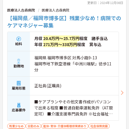
詳細をお話しいたしますのでお気軽にご相談くださ
更新日：2024年12月08日
い！
医療法人古森病院
医療法人古森病院
【福岡県／福岡市博多区】残業少なめ！病院での
ケアマネジャー募集
月収
20.6万円～25.7万円
程度 諸手当込
給料
年収
271万円～338万円
程度 賞与込
福岡県 福岡市博多区 対馬小路9-13
福岡市地下鉄空港線「中洲川端駅」徒歩11
勤務地
分
正社員(正職員)
雇用形態
■ケアプランやその他文書作成がパソコン
で出来る程度 ■普通自動車運転免許（AT限
応募要件
定可） ■介護支援専門員免許 ※社会福祉士
あれば尚可
残業少なめ
日勤のみ
産休･育休･介護休暇取得実績あり
社会保険完備