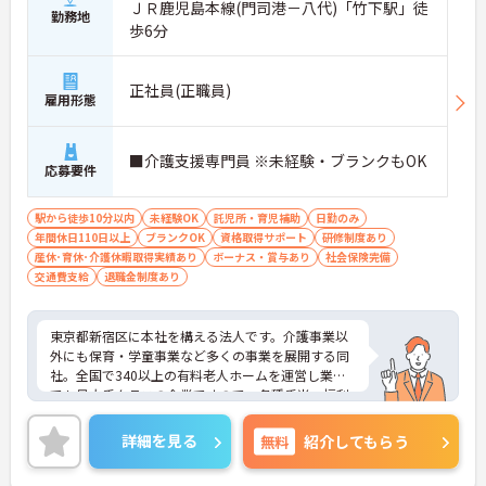
ＪＲ鹿児島本線(門司港－八代)「竹下駅」徒
勤務地
歩6分
正社員(正職員)
雇用形態
■介護支援専門員 ※未経験・ブランクもOK
応募要件
駅から徒歩10分以内
未経験OK
託児所・育児補助
日勤のみ
年間休日110日以上
ブランクOK
資格取得サポート
研修制度あり
産休･育休･介護休暇取得実績あり
ボーナス・賞与あり
社会保険完備
交通費支給
退職金制度あり
東京都新宿区に本社を構える法人です。介護事業以
外にも保育・学童事業など多くの事業を展開する同
社。全国で340以上の有料老人ホームを運営し業界
でも最大手クラスの企業ですので、各種手当、福利
厚生も充実しており、長く安心して働いていただけ
る環境です。研修制度や資格取得支援制度があり、
詳細を見る
無料
紹介してもらう
教育制度も整っています！フレックス制勤務なの
で、公休や有休などお休みもしっかりとれ、メリハ