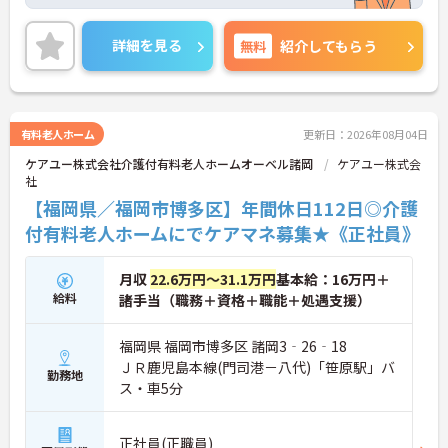
ながらご勤務いただけます。また、賞与は4.1ヶ月分
の支給実績があり、頑張りがきちんと評価される職
場です。
詳細を見る
無料
紹介してもらう
ご興味のある方には、面接対策ポイントなど、さら
に詳細をお話しいたしますのでお気軽にご相談くだ
さい！
有料老人ホーム
更新日：2026年08月04日
ケアユー株式会社介護付有料老人ホームオーベル諸岡
ケアユー株式会
社
【福岡県／福岡市博多区】年間休日112日◎介護
付有料老人ホームにでケアマネ募集★《正社員》
月収
22.6万円～31.1万円
基本給：16万円＋
給料
諸手当（職務＋資格＋職能＋処遇支援）
福岡県 福岡市博多区 諸岡3‐26‐18
ＪＲ鹿児島本線(門司港－八代)「笹原駅」バ
勤務地
ス・車5分
正社員(正職員)