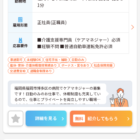
勤務地
1分
正社員(正職員)
雇用形態
■介護支援専門員（ケアマネジャー）必須
応募要件
■経験不問 ■普通自動車運転免許必須
車通勤可
未経験OK
住宅手当・補助
日勤のみ
産休･育休･介護休暇取得実績あり
ボーナス・賞与あり
社会保険完備
交通費支給
退職金制度あり
福岡県福岡市博多区の病院でケアマネジャーの募集
です！日勤のみのお仕事で、休暇制度も充実してい
るので、仕事とプライベートを両立しやすい職場で
す♪また、未経験の方でも応募可能なので、これか
ら介護業界に挑戦したいという方にピッタリの職場
です♪ご興味のある方は、面接ポイントをお伝えし
詳細を見る
無料
紹介してもらう
ますので、お気軽にご連絡ください。