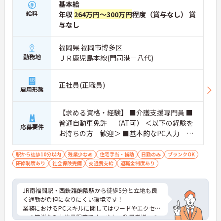
基本給
給料
年収
264万円～300万円
程度（賞与なし） 賞
与なし
福岡県 福岡市博多区
勤務地
ＪＲ鹿児島本線(門司港－八代)
正社員(正職員)
雇用形態
【求める資格・経験】 ■介護支援専門員 ■
普通自動車免許 （AT可） ＜以下の経験を
応募要件
お持ちの方 歓迎＞ ■基本的なPC入力
（パワーポイントなどは不要） ■ケアマネ
実務経験
駅から徒歩10分以内
残業少なめ
住宅手当・補助
日勤のみ
ブランクOK
研修制度あり
社会保険完備
交通費支給
退職金制度あり
JR南福岡駅・西鉄雑餉隈駅から徒歩5分と立地も良
く通勤が負担になりにくい環境です！
業務におけるPCスキルに関してはワードやエクセル
への簡単な入力作業程度です。また、利用者様への