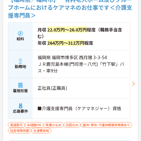
プホームにおけるケアマネのお仕事です＜介護支
援専門員＞
月収
22.0万円～26.0万円
程度（職務手当含
む）
給料
年収
264万円～312万円
程度
福岡県 福岡市博多区 西月隈 3-3-54
ＪＲ鹿児島本線(門司港－八代)「竹下駅」バ
勤務地
ス・車9分
正社員(正職員)
雇用形態
■介護支援専門員（ケアマネジャー）資格
応募要件
車通勤可
未経験OK
残業少なめ
日勤のみ
産休･育休･介護休暇取得実績あり
社会保険完備
交通費支給