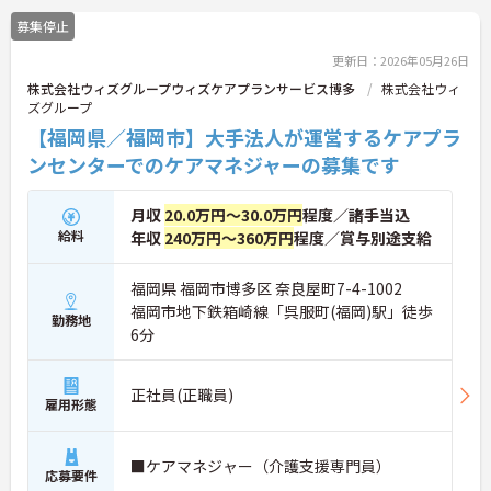
募集停止
更新日：2026年05月26日
株式会社ウィズグループウィズケアプランサービス博多
株式会社ウィ
ズグループ
【福岡県／福岡市】大手法人が運営するケアプラ
ンセンターでのケアマネジャーの募集です
月収
20.0万円～30.0万円
程度／諸手当込
給料
年収
240万円～360万円
程度／賞与別途支給
福岡県 福岡市博多区 奈良屋町7-4-1002
福岡市地下鉄箱崎線「呉服町(福岡)駅」徒歩
勤務地
6分
正社員(正職員)
雇用形態
■ケアマネジャー（介護支援専門員）
応募要件