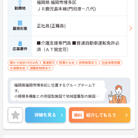
福岡県 福岡市博多区
勤務地
ＪＲ鹿児島本線(門司港－八代)
正社員(正職員)
雇用形態
■介護支援専門員 ■普通自動車運転免許必
応募要件
須（ＡＴ限定可）
駅から徒歩10分以内
車通勤可
残業少なめ
研修制度あり
社会保険完備
交通費支給
退職金制度あり
福岡県福岡市博多区に位置するグループホームで
す。
小規模多機能との併設型施設で地域密着型の施設で
す。
研修が充実しており、スタッフみんなでスキルアッ
プをめざし、また新人さんのサポートも積極的に行
詳細を見る
無料
紹介してもらう
っています。
医療法人が母体ですので、医療面が充実し安心して
働けます。
ご興味ある方には、面接対策ポイントなど、さらに