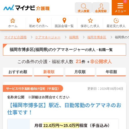
0
0
求人検索
会員登録
メニュー
ホーム
初めての方へ
面談会場一覧
保存した求人
最近見た求人
マイナビ介護職
ケアマネージャー
福岡県
福岡市博多区
福岡県の
福岡市博多区(福岡県)のケアマネージャー
の求人・転職一覧
21
この条件の介護・福祉求人数
非公開求人
件 ＋
おすすめ順
新着順
月収順
年収順
サービス付き高齢者向け住宅（サ高住）
更新日：2026年08月04日
名称非公開 ※詳細はお問合せください
【福岡市博多区】駅近、日勤常勤のケアマネのお
仕事です！
月収
22.0万円～25.0万円
程度（手当込み）