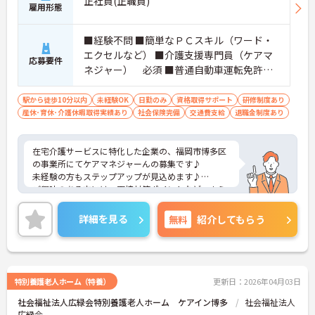
正社員(正職員)
雇用形態
■経験不問 ■簡単なＰＣスキル（ワード・
エクセルなど） ■介護支援専門員（ケアマ
応募要件
ネジャー） 必須 ■普通自動車運転免許
必須（ＡＴ限定可）
駅から徒歩10分以内
未経験OK
日勤のみ
資格取得サポート
研修制度あり
産休･育休･介護休暇取得実績あり
社会保険完備
交通費支給
退職金制度あり
在宅介護サービスに特化した企業の、福岡市博多区
の事業所にてケアマネジャーんの募集です♪
未経験の方もステップアップが見込めます♪
ご興味のある方には、面接対策ポイントなど、さら
に詳細をお話しいたしますので、お気軽にご相談く
ださい。
詳細を見る
無料
紹介してもらう
特別養護老人ホーム（特養）
更新日：2026年04月03日
社会福祉法人広緑会特別養護老人ホーム ケアイン博多
社会福祉法人
広緑会