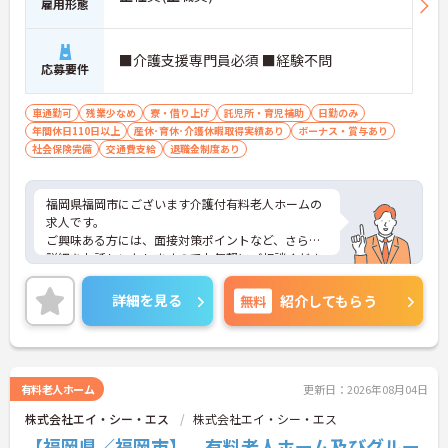
雇用形態
■介護支援専門員必須 ■経験不問
応募要件
車通勤可
残業少なめ
寮・借り上げ
託児所・育児補助
日勤のみ
年間休日110日以上
産休･育休･介護休暇取得実績あり
ボーナス・賞与あり
社会保険完備
交通費支給
退職金制度あり
福岡県福岡市にございます介護付有料老人ホームの
求人です。
ご興味ある方には、面接対策ポイントなど、さらに
詳細をお話しいたしますのでお気軽にご相談くださ
い！
詳細を見る
無料
紹介してもらう
有料老人ホーム
更新日：2026年08月04日
株式会社エイ・シー・エス
株式会社エイ・シー・エス
【福岡県／福岡市】 有料老人ホーム及びグルー