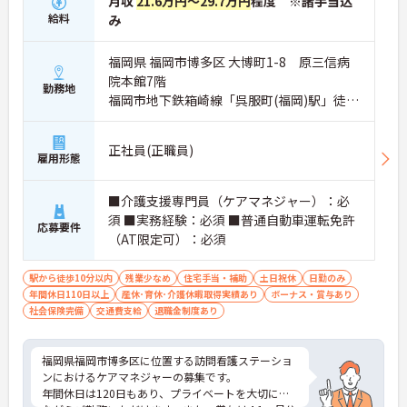
月収
21.6万円～29.7万円
程度 ※諸手当込
給料
み
福岡県 福岡市博多区 大博町1-8 原三信病
院本館7階
勤務地
福岡市地下鉄箱崎線「呉服町(福岡)駅」徒歩
7分
正社員(正職員)
雇用形態
■介護支援専門員（ケアマネジャー）：必
須 ■実務経験：必須 ■普通自動車運転免許
応募要件
（AT限定可）：必須
駅から徒歩10分以内
残業少なめ
住宅手当・補助
土日祝休
日勤のみ
年間休日110日以上
産休･育休･介護休暇取得実績あり
ボーナス・賞与あり
社会保険完備
交通費支給
退職金制度あり
福岡県福岡市博多区に位置する訪問看護ステーショ
ンにおけるケアマネジャーの募集です。
年間休日は120日もあり、プライベートを大切にし