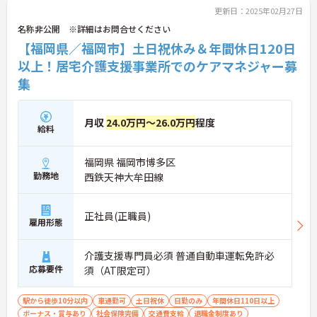
更新日：2025年02月27日
名称非公開 ※詳細はお問合せください
【福岡県／福岡市】土日祝休み＆年間休日120日
以上！居宅介護支援事業所でのケアマネジャー募
集
月収
24.0万円～26.0万円
程度
給料
福岡県 福岡市博多区
勤務地
西鉄天神大牟田線
正社員(正職員)
雇用形態
介護支援専門員必須 普通自動車運転免許必
応募要件
須（AT限定可）
駅から徒歩10分以内
車通勤可
土日祝休
日勤のみ
年間休日110日以上
ボーナス・賞与あり
社会保険完備
交通費支給
退職金制度あり