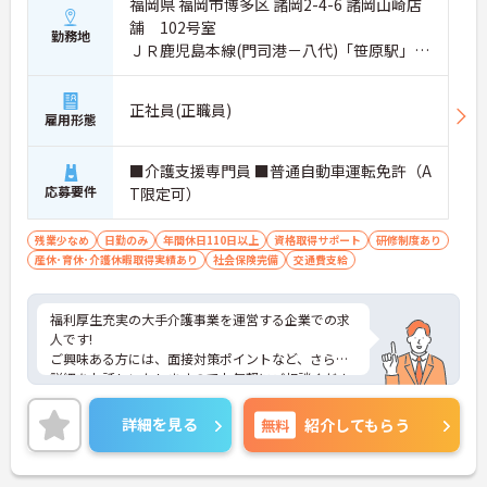
福岡県 福岡市博多区 諸岡2-4-6 諸岡山崎店
舗 102号室
勤務地
ＪＲ鹿児島本線(門司港－八代)「笹原駅」徒
歩16分
正社員(正職員)
雇用形態
■介護支援専門員 ■普通自動車運転免許（A
応募要件
T限定可）
残業少なめ
日勤のみ
年間休日110日以上
資格取得サポート
研修制度あり
産休･育休･介護休暇取得実績あり
社会保険完備
交通費支給
福利厚生充実の大手介護事業を運営する企業での求
人です!
ご興味ある方には、面接対策ポイントなど、さらに
詳細をお話しいたしますのでお気軽にご相談くださ
い！
詳細を見る
無料
紹介してもらう