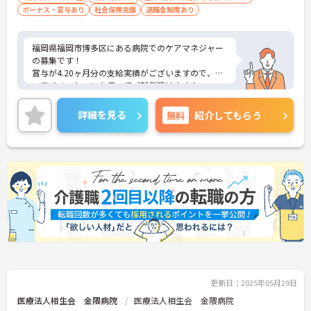
ボーナス・賞与あり
社会保険完備
退職金制度あり
福岡県福岡市博多区にある病院でのケアマネジャー
の募集です！
賞与が4.20ヶ月分の支給実績がございますので、高
いモチベーションを保ってご就業頂けます♪
17：00定時の月の残業時間は10時間程度と少なめな
ので、ゆとりを持って働きたい方にもおすすめで
詳細を見る
無料
紹介してもらう
す。
ご興味のある方には、面接対策ポイントなど、さら
に詳細をお話しいたしますのでお気軽にご相談くだ
さい！
更新日：2025年05月29日
医療法人相生会 金隈病院
医療法人相生会 金隈病院