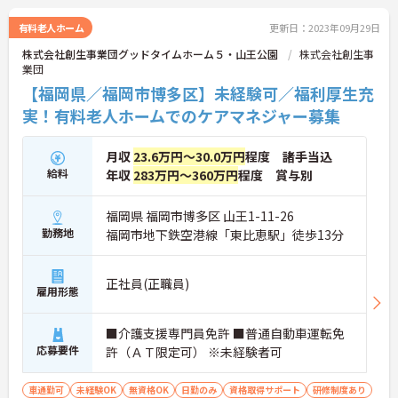
有料老人ホーム
更新日：2023年09月29日
株式会社創生事業団グッドタイムホーム５・山王公園
株式会社創生事
業団
【福岡県／福岡市博多区】未経験可／福利厚生充
実！有料老人ホームでのケアマネジャー募集
月収
23.6万円～30.0万円
程度 諸手当込
給料
年収
283万円～360万円
程度 賞与別
福岡県 福岡市博多区 山王1-11-26
勤務地
福岡市地下鉄空港線「東比恵駅」徒歩13分
正社員(正職員)
雇用形態
■介護支援専門員免許 ■普通自動車運転免
応募要件
許（ＡＴ限定可） ※未経験者可
車通勤可
未経験OK
無資格OK
日勤のみ
資格取得サポート
研修制度あり