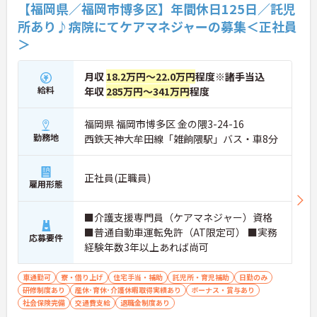
【福岡県／福岡市博多区】年間休日125日／託児
所あり♪病院にてケアマネジャーの募集＜正社員
＞
月収
18.2万円～22.0万円
程度※諸手当込
給料
年収
285万円～341万円
程度
福岡県 福岡市博多区 金の隈3-24-16
勤務地
西鉄天神大牟田線「雑餉隈駅」バス・車8分
正社員(正職員)
雇用形態
■介護支援専門員（ケアマネジャー）資格
■普通自動車運転免許（AT限定可） ■実務
応募要件
経験年数3年以上あれば尚可
車通勤可
寮・借り上げ
住宅手当・補助
託児所・育児補助
日勤のみ
研修制度あり
産休･育休･介護休暇取得実績あり
ボーナス・賞与あり
社会保険完備
交通費支給
退職金制度あり