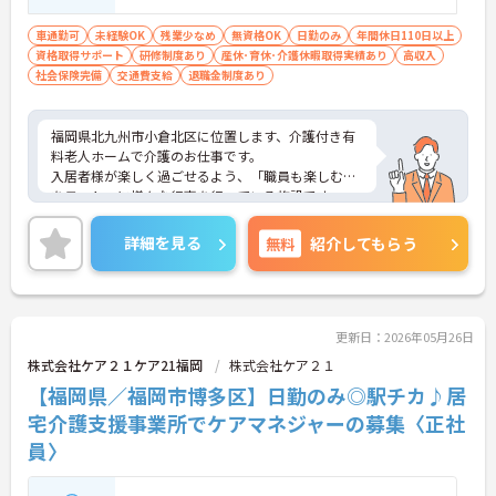
介護福祉士、社会福祉士、保健師の有資格
者歓迎
車通勤可
未経験OK
残業少なめ
無資格OK
日勤のみ
年間休日110日以上
資格取得サポート
研修制度あり
産休･育休･介護休暇取得実績あり
高収入
社会保険完備
交通費支給
退職金制度あり
福岡県北九州市小倉北区に位置します、介護付き有
料老人ホームで介護のお仕事です。
入居者様が楽しく過ごせるよう、「職員も楽しむ」
をモットーに様々な行事を行っている施設です。
高齢者と関わるのがお好きな方には必見の求人で
す。ご興味を持たれましたらお気軽にお問い合わせ
詳細を見る
無料
紹介してもらう
ください♪
更新日：2026年05月26日
株式会社ケア２１ケア21福岡
株式会社ケア２１
【福岡県／福岡市博多区】日勤のみ◎駅チカ♪居
宅介護支援事業所でケアマネジャーの募集〈正社
員〉