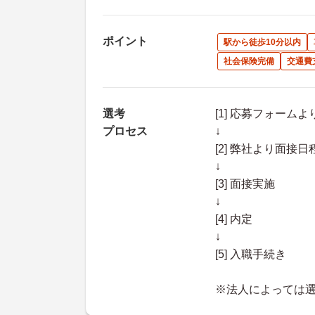
ポイント
駅から徒歩10分以内
社会保険完備
交通費
選考
[1] 応募フォーム
プロセス
↓
[2] 弊社より面
↓
[3] 面接実施
↓
[4] 内定
↓
[5] 入職手続き
※法人によっては