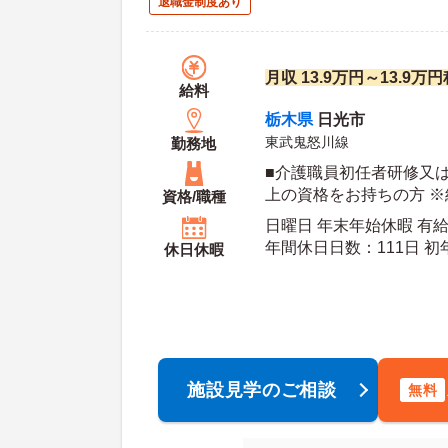
退職金制度あり
月収 13.9万円～13.9
給料
栃木県
日光市
東武鬼怒川線
勤務地
■介護職員初任者研修又
上の資格をお持ちの方 
資格/職種
相談可能 ■普通自動車運
日曜日 年末年始休暇 有
年間休日日数：111日 初年度有給日数：10日 最
休日休暇
大有給日数：20日
施設見学のご相談
無料