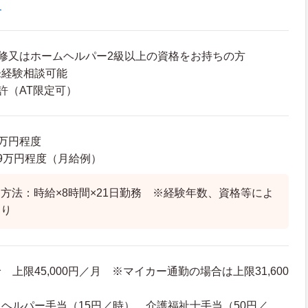
員
修又はホームヘルパー2級以上の資格をお持ちの方
未経験相談可能
許（AT限定可）
7万円程度
3.9万円程度（月給例）
方法：時給×8時間×21日勤務 ※経験年数、資格等によ
あり
上限45,000円／月 ※マイカー通勤の場合は上限31,600
ヘルパー手当（15円／時） 介護福祉士手当（50円／