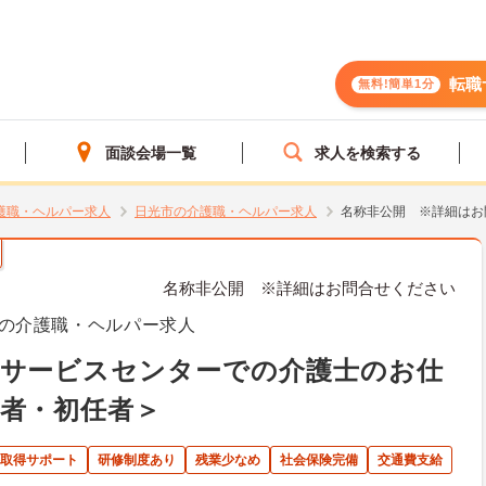
転職
無料!簡単1分
面談会場一覧
求人を検索する
護職・ヘルパー求人
日光市の介護職・ヘルパー求人
名称非公開 ※詳細はお
名称非公開 ※詳細はお問合せください
の介護職・ヘルパー求人
イサービスセンターでの介護士のお仕
者・初任者＞
取得サポート
研修制度あり
残業少なめ
社会保険完備
交通費支給