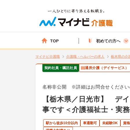
TOP
初めての方へ
マイナビ介護職
介護職・ヘルパーの求人
栃木県の介
契約社員・嘱託社員
通所介護（デイサービス）
名称非公開 ※詳細はお問合せください
【栃木県／日光市】 デ
事です＜介護福祉士・実務
駅から徒歩10分以内
車通勤可
未経験OK
資格