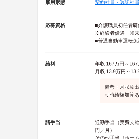
雇用形態
契約社員・嘱託社
応募資格
■介護職員初任者研
※経験者優遇 ※
■普通自動車運転免
給料
年収 167万円～16
月収 13.9万円～1
備考：月収算出
り時給額加算
諸手当
通勤手当（実費支給 
円／月）
その他手当（ホーム