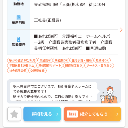
勤務地
東武鬼怒川線「大桑(栃木)駅」徒歩10分
正社員(正職員)
雇用形態
■あれば尚可 介護福祉士 ホームヘルパ
ー2級 介護職員実務者研修修了者 介護職
応募要件
員初任者研修 あれば尚可 ■普通自動車
運転免許 必須（ＡＴ限定可）
駅から徒歩10分以内
車通勤可
未経験OK
住宅手当・補助
無資格OK
年間休日110日以上
資格取得サポート
研修制度あり
ボーナス・賞与あり
社会保険完備
交通費支給
栃木県日光市にございます、特別養護老人ホームに
て介護職の募集です！
駅チカで徒歩圏内なので、毎日の通勤も楽々です♪
ご興味のある方は、マイナビ介護職までお問い合わ
せください。
詳細を見る
無料
紹介してもらう