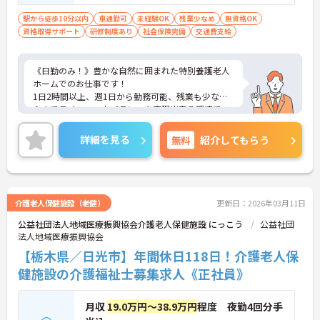
駅から徒歩10分以内
車通勤可
未経験OK
残業少なめ
無資格OK
資格取得サポート
研修制度あり
社会保険完備
交通費支給
《日勤のみ！》豊かな自然に囲まれた特別養護老人
ホームでのお仕事です！
1日2時間以上、週1日から勤務可能、残業も少なめ
なのでライフワークバランスを実現出来る環境で
す。
アットホームな雰囲気で教育体制が整っているの
詳細を見る
無料
紹介してもらう
で、未経験者でも安心して働けます。
ご興味ある方には、面接のポイントなど、さらに詳
細をお話致しますのでお気軽にご相談ください。
介護老人保健施設（老健）
更新日：2026年03月11日
公益社団法人地域医療振興協会介護老人保健施設 にっこう
公益社団
法人地域医療振興協会
【栃木県／日光市】年間休日118日！介護老人保
健施設の介護福祉士募集求人《正社員》
月収
19.0万円～38.9万円
程度 夜勤4回分手