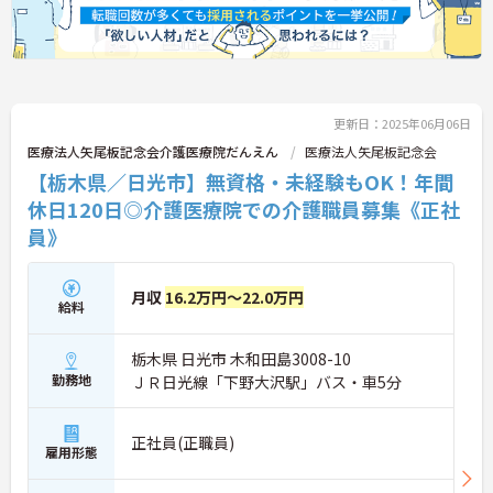
更新日：2025年06月06日
医療法人矢尾板記念会介護医療院だんえん
医療法人矢尾板記念会
【栃木県／日光市】無資格・未経験もOK！年間
休日120日◎介護医療院での介護職員募集《正社
員》
月収
16.2万円～22.0万円
給料
栃木県 日光市 木和田島3008-10
勤務地
ＪＲ日光線「下野大沢駅」バス・車5分
正社員(正職員)
雇用形態