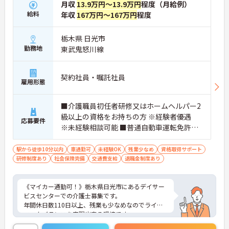
月収
13.9万円～13.9万円
程度（月給例）
給料
年収
167万円～167万円
程度
栃木県 日光市
勤務地
東武鬼怒川線
契約社員・嘱託社員
雇用形態
■介護職員初任者研修又はホームヘルパー2
級以上の資格をお持ちの方 ※経験者優遇
応募要件
※未経験相談可能 ■普通自動車運転免許（A
T限定可）
駅から徒歩10分以内
車通勤可
未経験OK
残業少なめ
資格取得サポート
研修制度あり
社会保険完備
交通費支給
退職金制度あり
《マイカー通勤可！》栃木県日光市にあるデイサー
ビスセンターでの介護士募集です。
年間休日数110日以上、残業も少なめなのでライフ
ワークバランスを実現出来る環境です。
アットホームな雰囲気で教育体制が整っているの