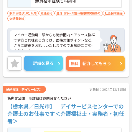
無資格未経験も相談可
駅から徒歩10分以内
車通勤可
産休･育休･介護休暇取得実績あり
社会保険完備
交通費支給
マイカー通勤可！駅からも徒歩圏内とアクセス抜群
です◎ご興味ある方には、面接対策ポイントなど、
さらに詳細をお話しいたしますのでお気軽にご相談
ください！
詳細を見る
無料
紹介してもらう
通所介護（デイサービス）
更新日：2024年12月15日
名称非公開 ※詳細はお問合せください
【栃木県／日光市】 デイサービスセンターでの
介護士のお仕事です＜介護福祉士・実務者・初任
者＞