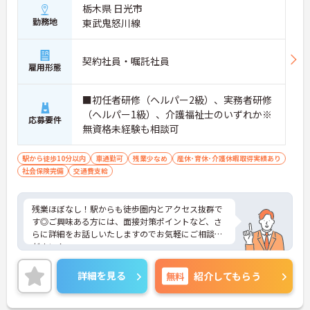
栃木県 日光市
勤務地
東武鬼怒川線
契約社員・嘱託社員
雇用形態
■初任者研修（ヘルパー2級）、実務者研修
（ヘルパー1級）、介護福祉士のいずれか※
応募要件
無資格未経験も相談可
駅から徒歩10分以内
車通勤可
残業少なめ
産休･育休･介護休暇取得実績あり
社会保険完備
交通費支給
残業ほぼなし！駅からも徒歩圏内とアクセス抜群で
す◎ご興味ある方には、面接対策ポイントなど、さ
らに詳細をお話しいたしますのでお気軽にご相談く
ださい！
詳細を見る
無料
紹介してもらう