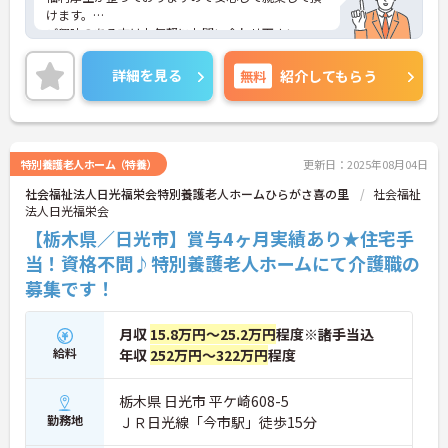
けます。
ご興味のある方はお気軽にお問い合わせ下さい。
詳細を見る
無料
紹介してもらう
特別養護老人ホーム（特養）
更新日：2025年08月04日
社会福祉法人日光福栄会特別養護老人ホームひらがさ喜の里
社会福祉
法人日光福栄会
【栃木県／日光市】賞与4ヶ月実績あり★住宅手
当！資格不問♪特別養護老人ホームにて介護職の
募集です！
月収
15.8万円～25.2万円
程度※諸手当込
給料
年収
252万円～322万円
程度
栃木県 日光市 平ケ崎608-5
勤務地
ＪＲ日光線「今市駅」徒歩15分