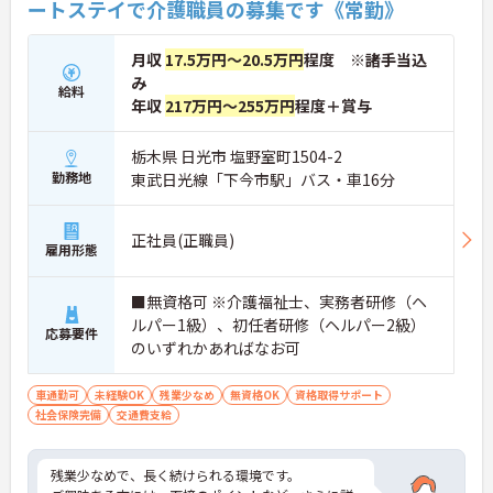
ートステイで介護職員の募集です《常勤》
月収
17.5万円～20.5万円
程度 ※諸手当込
み
給料
年収
217万円～255万円
程度＋賞与
栃木県 日光市 塩野室町1504-2
勤務地
東武日光線「下今市駅」バス・車16分
正社員(正職員)
雇用形態
■無資格可 ※介護福祉士、実務者研修（ヘ
ルパー1級）、初任者研修（ヘルパー2級）
応募要件
のいずれかあればなお可
車通勤可
未経験OK
残業少なめ
無資格OK
資格取得サポート
社会保険完備
交通費支給
残業少なめで、長く続けられる環境です。