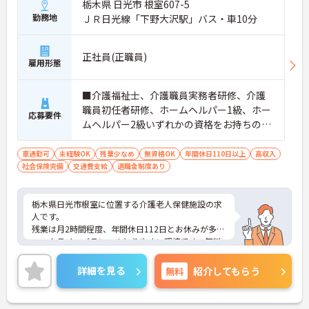
栃木県 日光市 根室607-5
勤務地
ＪＲ日光線「下野大沢駅」バス・車10分
正社員(正職員)
雇用形態
■介護福祉士、介護職員実務者研修、介護
職員初任者研修、ホームヘルパー1級、ホー
応募要件
ムヘルパー2級いずれかの資格をお持ちの方
※無資格応相談 ■普通自動車運転免許（業
務用）
車通勤可
未経験OK
残業少なめ
無資格OK
年間休日110日以上
高収入
社会保険完備
交通費支給
退職金制度あり
栃木県日光市根室に位置する介護老人保健施設の求
人です。
残業は月2時間程度、年間休日112日とお休みが多く
ワークライフバランスのとりやすい環境です。無料
駐車場完備、マイカー通勤可能で通勤に便利です。
また、日勤常勤も相談可能です。
詳細を見る
無料
紹介してもらう
ご興味ある方には、面接対策ポイントなど、さらに
詳細をお話しいたしますのでお気軽にご相談くださ
い。