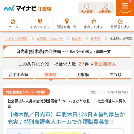
0
0
求人検索
会員登録
メニュー
ホーム
初めての方へ
面談会場一覧
保存した求人
最近見た求人
マイナビ介護職
介護職・ヘルパー
栃木県
日光市
栃木県の介護職
日光市(栃木県)の介護職・ヘルパー
の求人・転職一覧
27
この条件の介護・福祉求人数
非公開求人
件 ＋
おすすめ順
新着順
月収順
年収順
特別養護老人ホーム（特養）
更新日：2026年06月26日
社会福祉法人晃友会特別養護老人ホームきびたき荘
社会福祉法人晃友
会
【栃木県／日光市】年間休日123日★福利厚生が
充実♪特別養護老人ホームで介護職員募集！