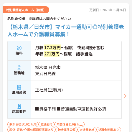
特別養護老人ホーム（特養）
更新日：2026年05月26日
名称非公開 ※詳細はお問合せください
【栃木県／日光市】マイカー通勤可◎特別養護老
人ホームで介護職員募集！
月収
17.3万円
～程度 夜勤4回分含む
給料
年収
271万円
～程度 諸手当込
栃木県 日光市
勤務地
東武日光線
正社員(正職員)
雇用形態
■資格不問 ■普通自動車運転免許必須
応募要件
駅から徒歩10分以内
車通勤可
年間休日110日以上
産休･育休･介護休暇取得実績あり
社会保険完備
交通費支給
退職金制度あり