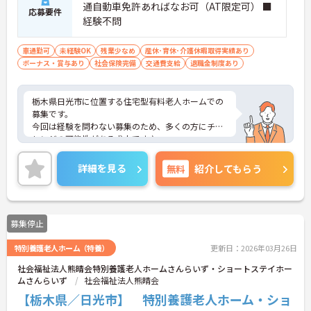
通自動車免許あればなお可（AT限定可） ■
応募要件
経験不問
車通勤可
未経験OK
残業少なめ
産休･育休･介護休暇取得実績あり
ボーナス・賞与あり
社会保険完備
交通費支給
退職金制度あり
栃木県日光市に位置する住宅型有料老人ホームでの
募集です。
今回は経験を問わない募集のため、多くの方にチャ
レンジの可能性がある求人です♪
ご興味のある方はご面接のポイントをお伝えします
ので、お気軽にお問い合わせください。
詳細を見る
無料
紹介してもらう
募集停止
特別養護老人ホーム（特養）
更新日：2026年03月26日
社会福祉法人熊晴会特別養護老人ホームさんらいず・ショートステイホー
ムさんらいず
社会福祉法人熊晴会
【栃木県／日光市】 特別養護老人ホーム・ショ