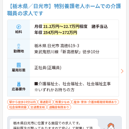
【栃木県／日光市】特別養護老人ホームでの介護
職員の求人です
月収
21.2万円～22.7万円
程度 諸手当込
給料
年収
254万円～272万円
栃木県 日光市 高徳619-3
勤務地
東武鬼怒川線「新高徳駅」徒歩10分
正社員(正職員)
雇用形態
■介護福祉士、社会福祉士、社会福祉主事
応募要件
※いずれかお持ちの方
駅から徒歩10分以内
車通勤可
残業少なめ
産休･育休･介護休暇取得実績あり
社会保険完備
交通費支給
退職金制度あり
栃木県日光市に位置する施設での求人です。
福利厚生が整っておりますので安心して就業して頂