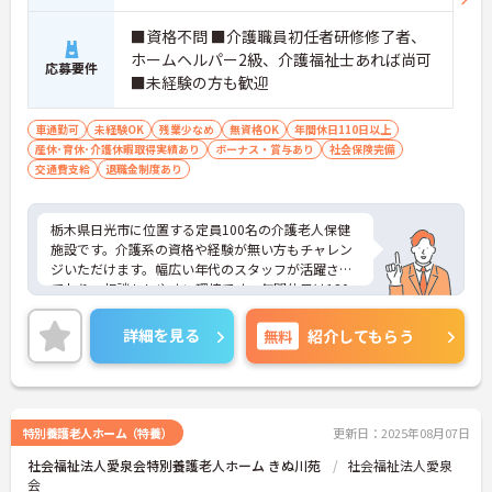
■資格不問 ■介護職員初任者研修修了者、
ホームヘルパー2級、介護福祉士あれば尚可
応募要件
■未経験の方も歓迎
車通勤可
未経験OK
残業少なめ
無資格OK
年間休日110日以上
産休･育休･介護休暇取得実績あり
ボーナス・賞与あり
社会保険完備
交通費支給
退職金制度あり
栃木県日光市に位置する定員100名の介護老人保健
施設です。介護系の資格や経験が無い方もチャレン
ジいただけます。幅広い年代のスタッフが活躍され
ており、相談もしやすい環境です。年間休日は120
日以上、残業は月平均3時間程度と少なく、ワーク
ライフバランスを重視した働き方も叶います。ご興
詳細を見る
無料
紹介してもらう
味のある方には、面接対策ポイントなど、さらに詳
細をお話しいたしますのでお気軽にご相談くださ
い！
特別養護老人ホーム（特養）
更新日：2025年08月07日
社会福祉法人愛泉会特別養護老人ホーム きぬ川苑
社会福祉法人愛泉
会