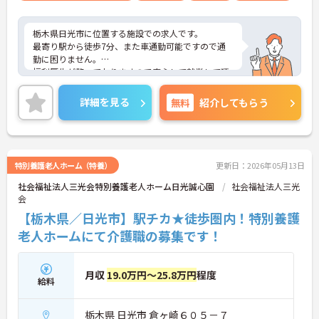
栃木県日光市に位置する施設での求人です。
最寄り駅から徒歩7分、また車通勤可能ですので通
勤に困りません。
福利厚生が整っておりますので安心して就業して頂
けます。
ご興味のある方はお気軽にお問い合わせ下さい。
詳細を見る
無料
紹介してもらう
特別養護老人ホーム（特養）
更新日：2026年05月13日
社会福祉法人三光会特別養護老人ホーム日光誠心園
社会福祉法人三光
会
【栃木県／日光市】駅チカ★徒歩圏内！特別養護
老人ホームにて介護職の募集です！
月収
19.0万円～25.8万円
程度
給料
栃木県 日光市 倉ヶ崎６０５－７