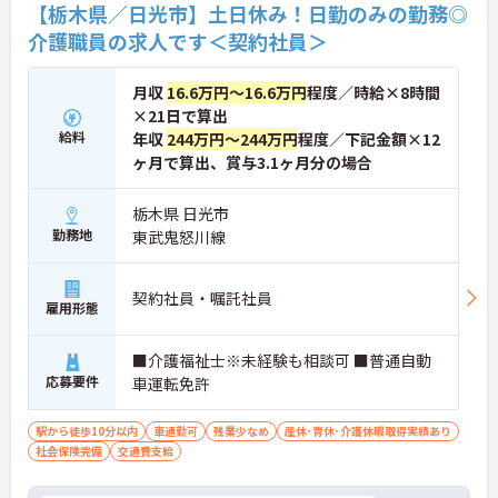
【栃木県／日光市】土日休み！日勤のみの勤務◎
介護職員の求人です＜契約社員＞
月収
16.6万円～16.6万円
程度／時給×8時間
×21日で算出
給料
年収
244万円～244万円
程度／下記金額×12
ヶ月で算出、賞与3.1ヶ月分の場合
栃木県 日光市
勤務地
東武鬼怒川線
契約社員・嘱託社員
雇用形態
■介護福祉士※未経験も相談可 ■普通自動
応募要件
車運転免許
駅から徒歩10分以内
車通勤可
残業少なめ
産休･育休･介護休暇取得実績あり
社会保険完備
交通費支給