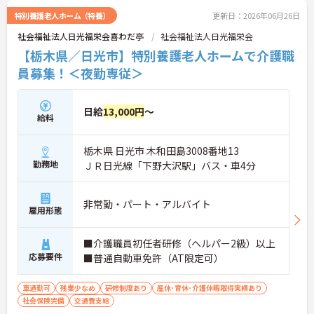
特別養護老人ホーム（特養）
更新日：2026年06月26日
社会福祉法人日光福栄会喜わだ亭
社会福祉法人日光福栄会
【栃木県／日光市】特別養護老人ホームで介護職
員募集！＜夜勤専従＞
日給
13,000円
～
給料
栃木県 日光市 木和田島3008番地13
勤務地
ＪＲ日光線「下野大沢駅」バス・車4分
非常勤・パート・アルバイト
雇用形態
■介護職員初任者研修（ヘルパー2級）以上
応募要件
■普通自動車免許（AT限定可）
車通勤可
残業少なめ
研修制度あり
産休･育休･介護休暇取得実績あり
社会保険完備
交通費支給