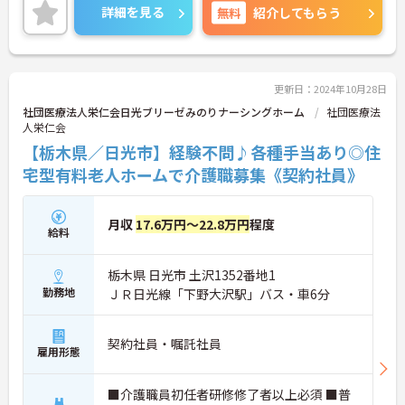
で、未経験者でも安心して働けます。
詳細を見る
無料
紹介してもらう
ご興味ある方には、面接のポイントなど、さらに詳
細をお話致しますのでお気軽にご相談ください。
更新日：2024年10月28日
社団医療法人栄仁会日光ブリーゼみのりナーシングホーム
社団医療法
人栄仁会
【栃木県／日光市】経験不問♪各種手当あり◎住
宅型有料老人ホームで介護職募集《契約社員》
月収
17.6万円～22.8万円
程度
給料
栃木県 日光市 土沢1352番地1
勤務地
ＪＲ日光線「下野大沢駅」バス・車6分
契約社員・嘱託社員
雇用形態
■介護職員初任者研修修了者以上必須 ■普