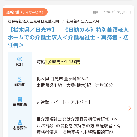
通所介護（デイサービス）
更新日：2026年05月13日
社会福祉法人三光会日光誠心園
社会福祉法人三光会
【栃木県／日光市】 《日勤のみ》特別養護老人
ホームでの介護士求人＜介護福祉士・実務者・初
任者＞
時給
1,068円～1,150円
給料
栃木県 日光市 倉ヶ崎605-7
勤務地
東武鬼怒川線「大桑(栃木)駅」徒歩10分
非常勤・パート・アルバイト
雇用形態
■介護福祉士又は介護職員初任者研修（ヘ
ルパ2級）の資格をお持ちの方 ※経験者・有
応募要件
資格者優遇 ※無資格・未経験相談可能