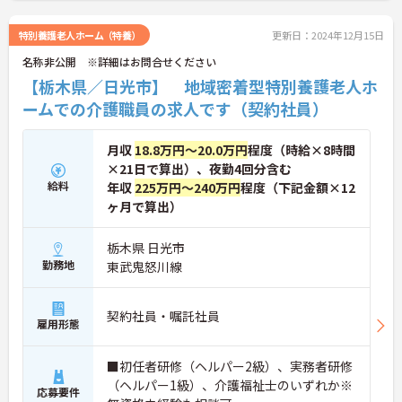
特別養護老人ホーム（特養）
更新日：2024年12月15日
名称非公開 ※詳細はお問合せください
【栃木県／日光市】 地域密着型特別養護老人ホ
ームでの介護職員の求人です（契約社員）
月収
18.8万円～20.0万円
程度（時給×8時間
×21日で算出）、夜勤4回分含む
給料
年収
225万円～240万円
程度（下記金額×12
ヶ月で算出）
栃木県 日光市
勤務地
東武鬼怒川線
契約社員・嘱託社員
雇用形態
■初任者研修（ヘルパー2級）、実務者研修
（ヘルパー1級）、介護福祉士のいずれか※
応募要件