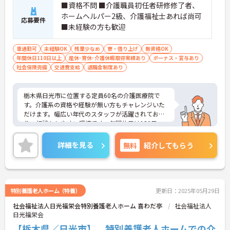
■資格不問 ■介護職員初任者研修修了者、
ホームヘルパー2級、介護福祉士あれば尚可
応募要件
■未経験の方も歓迎
車通勤可
未経験OK
残業少なめ
寮・借り上げ
無資格OK
年間休日110日以上
産休･育休･介護休暇取得実績あり
ボーナス・賞与あり
社会保険完備
交通費支給
退職金制度あり
栃木県日光市に位置する定員60名の介護医療院で
す。介護系の資格や経験が無い方もチャレンジいた
だけます。幅広い年代のスタッフが活躍されてお
り、相談もしやすい環境です。年間休日は120日、
残業は月平均3時間程度と少なく、ワークライフバ
ランスを重視した働き方も叶います。ご興味のある
詳細を見る
無料
紹介してもらう
方には、面接対策ポイントなど、さらに詳細をお話
しいたしますのでお気軽にご相談ください！
特別養護老人ホーム（特養）
更新日：2025年05月29日
社会福祉法人日光福栄会特別養護老人ホーム 喜わだ亭
社会福祉法人
日光福栄会
【栃木県／日光市】 特別養護老人ホームでの介