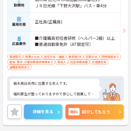
勤務地
ＪＲ日光線「下野大沢駅」バス・車4分
正社員(正職員)
雇用形態
■介護職員初任者研修（ヘルパー2級）以上
応募要件
■普通自動車免許（AT限定可）
車通勤可
残業少なめ
住宅手当・補助
無資格OK
日勤のみ
研修制度あり
産休･育休･介護休暇取得実績あり
高収入
社会保険完備
交通費支給
退職金制度あり
栃木県日光市に位置する求人です。
福利厚生が整っておりますので安心して就業して頂
けます。
ご興味のある方はお気軽にお問い合わせ下さい。
詳細を見る
無料
紹介してもらう