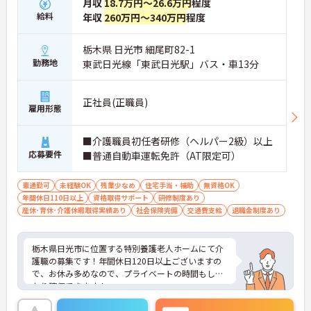
月収
18.7万円～26.6万円
程度
給料
年収
260万円～340万円
程度
栃木県 日光市 細尾町82-1
勤務地
東武日光線「東武日光駅」バス・車13分
正社員(正職員)
雇用形態
■介護職員初任者研修（ヘルパー2級）以上
応募要件
■普通自動車運転免許（AT限定可）
車通勤可
未経験OK
残業少なめ
住宅手当・補助
無資格OK
年間休日110日以上
資格取得サポート
研修制度あり
産休･育休･介護休暇取得実績あり
社会保険完備
交通費支給
退職金制度あり
栃木県日光市に位置する特別養護老人ホームにて介
護職の募集です！年間休日120日以上ございますの
で、お休み多めなので、プライベートの時間もしっ
かり確保できます！
福利厚生が整っておりますので安心して就業して頂
けます。資格取得支援も活発に行っておりますの