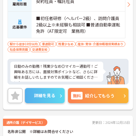
契約社員・嘱託社員
雇用形態
■初任者研修（ヘルパー2級）、訪問介護員
2級以上※未経験も相談可 ■普通自動車運転
応募要件
免許（AT限定可 業務用）
駅から徒歩10分以内
車通勤可
残業少なめ
産休･育休･介護休暇取得実績あり
社会保険完備
交通費支給
日勤のみの勤務！残業少なめ◎マイカー通勤可！ご
興味ある方には、面接対策ポイントなど、さらに詳
細をお話しいたしますのでお気軽にご相談くださ
い！
詳細を見る
無料
紹介してもらう
通所介護（デイサービス）
更新日：2024年12月15日
名称非公開 ※詳細はお問合せください