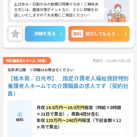
土日休み！日勤のみの勤務◎残業少なめ！ご興味あ
る方には、面接対策ポイントなど、さらに詳細をお
話しいたしますのでお気軽にご相談ください！
詳細を見る
無料
紹介してもらう
特別養護老人ホーム（特養）
更新日：2024年12月15日
名称非公開 ※詳細はお問合せください
【栃木県／日光市】 指定介護老人福祉施設特別
養護老人ホームでの介護職員の求人です（契約社
員）
月収
18.8万円～20.0万円
程度（時給×8時間
×21日で算出）、夜勤4回分含む
給料
年収
225万円～240万円
程度（下記金額×12
ヶ月で算出）