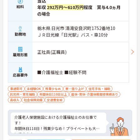
当込
給料
年収
292万円～610万円
程度 賞与4.0ヵ月
の場合
栃木県 日光市 清滝安良沢町1752番地10
勤務地
ＪＲ日光線「日光駅」バス・車10分
正社員(正職員)
雇用形態
■介護福祉士 ■経験不問
応募要件
車通勤可
未経験OK
残業少なめ
寮・借り上げ
住宅手当・補助
託児所・育児補助
年間休日110日以上
産休･育休･介護休暇取得実績あり
高収入
社会保険完備
交通費支給
介護老人保健施設における介護福祉士のお仕事で
す！
年間休日118日！残業少なめ！プライベートも大切
にできます。
託児所や単身用住宅が完備されているので子育て中