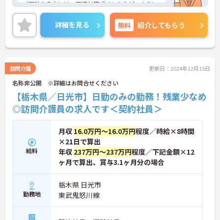
ご興味ある方には、面接対策ポイントなど、さらに
詳細をお話しいたしますのでお気軽にご相談くださ
い！
詳細を見る
無料
紹介してもらう
訪問介護
更新日：2024年12月15日
名称非公開 ※詳細はお問合せください
【栃木県／日光市】日勤のみの勤務！残業少なめ
◎訪問介護員の求人です＜契約社員＞
月収
16.0万円～16.0万円
程度／時給×8時間
×21日で算出
給料
年収
237万円～237万円
程度／下記金額×12
ヶ月で算出、賞与3.1ヶ月分の場合
栃木県 日光市
勤務地
東武鬼怒川線