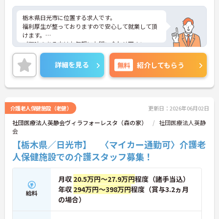
栃木県日光市に位置する求人です。
福利厚生が整っておりますので安心して就業して頂
けます。
ご興味のある方はお気軽にお問い合わせ下さい。
詳細を見る
無料
紹介してもらう
介護老人保健施設（老健）
更新日：2026年06月02日
社団医療法人英静会ヴィラフォーレスタ（森の家）
社団医療法人英静
会
【栃木県／日光市】 〈マイカー通勤可〉介護老
人保健施設での介護スタッフ募集！
月収
20.5万円～27.9万円
程度（諸手当込）
年収
294万円～398万円
程度（賞与3.2ヵ月
給料
の場合）