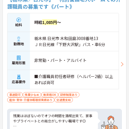
護職員の募集です《パート》
時給
1,085円
～
給料
栃木県 日光市 木和田島3008番地13
勤務地
ＪＲ日光線「下野大沢駅」バス・車6分
非常勤・パート・アルバイト
雇用形態
■介護職員初任者研修（ヘルパー2級）以上
応募要件
あれば尚可
車通勤可
残業少なめ
無資格OK
研修制度あり
産休･育休･介護休暇取得実績あり
交通費支給
残業はほぼないのでオフの時間を満喫出来て、家事
やプライベートとの両立がしやすい職場です◎