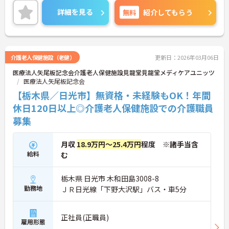
の方や遠方からの応募の方も安心してお仕事を始め
詳細を見る
無料
紹介してもらう
られます。
ご興味ある方には、面接のポイントなど、さらに詳
細をお話致しますのでお気軽にご相談ください。
介護老人保健施設（老健）
更新日：2026年03月06日
医療法人矢尾板記念会介護老人保健施設見龍堂見龍堂メディケアユニッツ
医療法人矢尾板記念会
【栃木県／日光市】無資格・未経験もOK！年間
休日120日以上◎介護老人保健施設での介護職員
募集
月収
18.9万円～25.4万円
程度 ※諸手当含
給料
む
栃木県 日光市 木和田島3008-8
勤務地
ＪＲ日光線「下野大沢駅」バス・車5分
正社員(正職員)
雇用形態