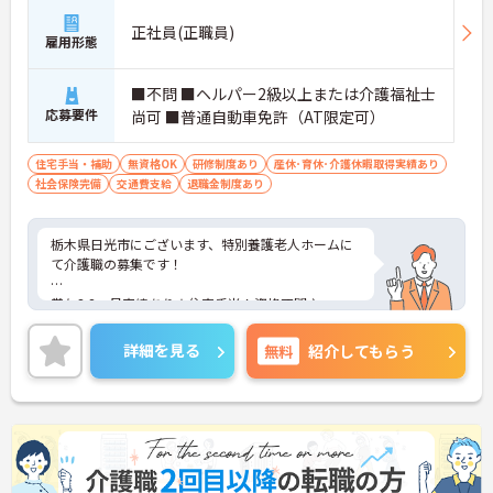
正社員(正職員)
雇用形態
■不問 ■ヘルパー2級以上または介護福祉士
応募要件
尚可 ■普通自動車免許（AT限定可）
住宅手当・補助
無資格OK
研修制度あり
産休･育休･介護休暇取得実績あり
社会保険完備
交通費支給
退職金制度あり
栃木県日光市にございます、特別養護老人ホームに
て介護職の募集です！
賞与3.8ヶ月実績あり★住宅手当！資格不問♪
ご興味のある方は、マイナビ介護職までお問い合わ
詳細を見る
無料
紹介してもらう
せください。