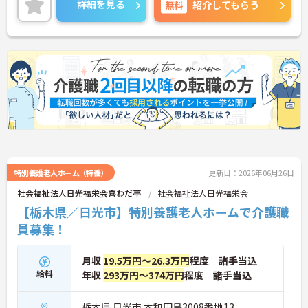
詳細を見る
無料
紹介してもらう
で、スキルアップできる機会も沢山ございます。
ご興味のある方はお気軽にお問い合わせ下さい。
特別養護老人ホーム（特養）
更新日：2026年06月26日
社会福祉法人日光福栄会喜わだ亭
社会福祉法人日光福栄会
【栃木県／日光市】特別養護老人ホームで介護職
員募集！
月収
19.5万円～26.3万円
程度 諸手当込
給料
年収
293万円～374万円
程度 諸手当込
栃木県 日光市 木和田島3008番地13