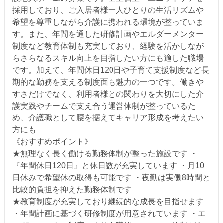
採用しており、ご入居者様一人ひとりの生活リズムや
希望を尊重しながら介護に携われる環境が整っていま
す。また、年間を通した研修計画やエルダーメンター
制度など教育体制も充実しており、経験を活かしなが
らさらなるスキル向上を目指したい方にも適した職場
です。加えて、年間休日120日や子育て支援制度など長
期的な勤務を支える制度面も魅力の一つです。働きや
すさだけでなく、利用者様との関わりを大切にした介
護実践やチームで支え合う運営体制が整っているた
め、介護職として腰を据えてキャリア形成を考えたい
方にも
《おすすめポイント》
★無理なく長く働ける勤務体制が整った施設です ・
『年間休日120日』と休日数が充実しています ・月10
日休みで希望休の取得も可能です ・夜勤は実働8時間と
比較的負担を抑えた勤務体制です
★教育制度が充実しており継続的な成長を目指せます
・年間計画に基づく研修制度が用意されています ・エ