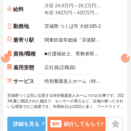
月収 24.0万円～29.2万円程度 夜勤4回込み
給料
年収 340万円～420万円程度
勤務地
茨城県 つくば市 大砂185-2
最寄り駅
関東鉄道常総線「宗道駅」バス・車17分
資格/職種
■介護福祉士、実務者研修（ヘルパー1級）、初任者研修（ヘルパー2級）のいずれか ■経験1年以上、ブランク可 ■普通自動車運転免許必須（AT限定可）
雇用形態
正社員(正職員)
サービス
特別養護老人ホーム（特養）
茨城県つくば市に位置する特別養護老人ホームでのお仕事です。202
3年夏に開設された施設で、センサーの導入など、設備の整ったきれ
いな環境でのご就業です。年間休日は120日と多く、ワークライフバ
ランスを重視した働き方も叶います。ご興味のある方には、面接対
策ポイントなど、さらに詳細をお話ししますのでお気軽にご相談く
ださい！
詳細を見る
紹介してもらう
無料