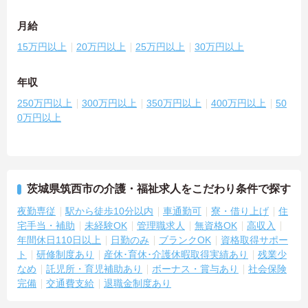
月給
15万円以上
20万円以上
25万円以上
30万円以上
年収
250万円以上
300万円以上
350万円以上
400万円以上
50
0万円以上
茨城県筑西市の介護・福祉求人をこだわり条件で探す
夜勤専従
駅から徒歩10分以内
車通勤可
寮・借り上げ
住
宅手当・補助
未経験OK
管理職求人
無資格OK
高収入
年間休日110日以上
日勤のみ
ブランクOK
資格取得サポー
ト
研修制度あり
産休･育休･介護休暇取得実績あり
残業少
なめ
託児所・育児補助あり
ボーナス・賞与あり
社会保険
完備
交通費支給
退職金制度あり