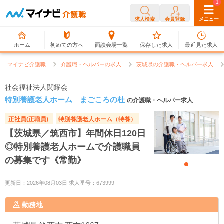
0
1
求人検索
会員登録
メニュー
ホーム
初めての方へ
面談会場一覧
保存した求人
最近見た求人
マイナビ介護職
介護職・ヘルパーの求人
茨城県の介護職・ヘルパー求人
社会福祉法人関耀会
特別養護老人ホーム まごころの杜
の介護職・ヘルパー求人
正社員(正職員)
特別養護老人ホーム（特養）
【茨城県／筑西市】年間休日120日
◎特別養護老人ホームで介護職員
の募集です《常勤》
更新日：2026年08月03日 求人番号：673999
勤務地