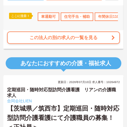
ここに注目！
暇取得実績あり
ボーナス・賞与あり
車通勤可
住宅手当・補助
社会保険完備
年間休日110日以
交通費支給
この法人の別の求人の一覧を見る
あなたにおすすめの介護・福祉求人
更新日：2026年07月10日 求人番号：10264972
定期巡回・随時対応型訪問介護看護 リアンの介護職
求人
合同会社LIEN
【茨城県／筑西市】定期巡回・随時対応
型訪問介護看護にて介護職員の募集！