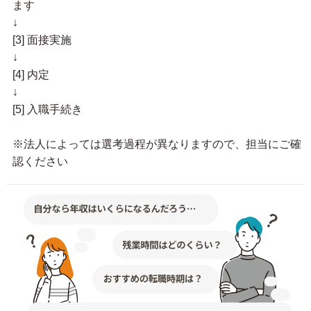
ます
↓
[3] 面接実施
↓
[4] 内定
↓
[5] 入職手続き
※法人によっては選考過程が異なりますので、担当にご確
認ください