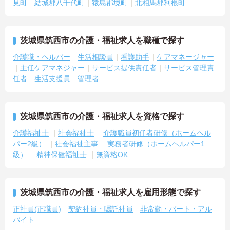
見町
結城郡八千代町
猿島郡境町
北相馬郡利根町
茨城県筑西市の介護・福祉求人を職種で探す
介護職・ヘルパー
生活相談員
看護助手
ケアマネージャー
主任ケアマネジャー
サービス提供責任者
サービス管理責
任者
生活支援員
管理者
茨城県筑西市の介護・福祉求人を資格で探す
介護福祉士
社会福祉士
介護職員初任者研修（ホームヘル
パー2級）
社会福祉主事
実務者研修（ホームヘルパー1
級）
精神保健福祉士
無資格OK
茨城県筑西市の介護・福祉求人を雇用形態で探す
正社員(正職員)
契約社員・嘱託社員
非常勤・パート・アル
バイト