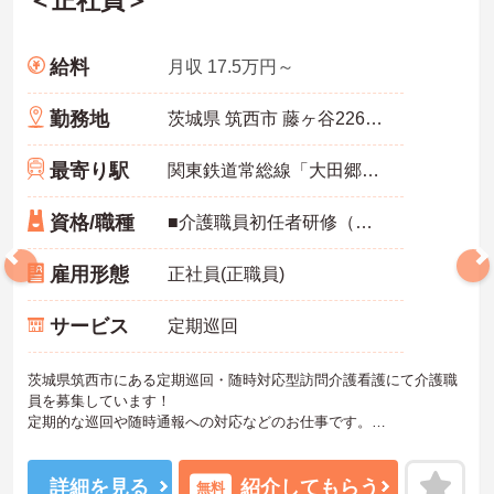
＜正社員＞
給料
月収 17.5万円～
勤務地
茨城県 筑西市 藤ヶ谷2264-2
最寄り駅
関東鉄道常総線「大田郷駅」バス・車9分
資格/職種
■介護職員初任者研修（ホームヘルパー2級）以上必須
雇用形態
正社員(正職員)
サービス
定期巡回
茨城県筑西市にある定期巡回・随時対応型訪問介護看護にて介護職
員を募集しています！
定期的な巡回や随時通報への対応などのお仕事です。
ご興味のある方には、面接対策ポイントなど、さらに詳細をお話し
いたしますのでお気軽にご相談ください！
詳細を見る
紹介してもらう
無料