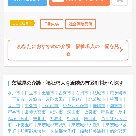
ここに注目！
社会保険完備
交通費支給
日勤のみ
退職金制度あり
社会保険完備
あなたにおすすめの介護・福祉求人の一覧を見
る
茨城県の介護・福祉求人を近隣の市区町村から探す
水戸市
日立市
土浦市
古河市
石岡市
結城市
龍ケ崎市
下妻市
常総市
常陸太田市
高萩市
北茨城市
笠間市
取手市
牛久市
つくば市
ひたちなか市
鹿嶋市
潮来市
守谷市
常陸大宮市
那珂市
筑西市
坂東市
稲敷市
かす
みがうら市
桜川市
神栖市
行方市
鉾田市
つくばみらい
市
小美玉市
東茨城郡茨城町
東茨城郡大洗町
東茨城郡城
里町
那珂郡東海村
久慈郡大子町
稲敷郡美浦村
稲敷郡阿