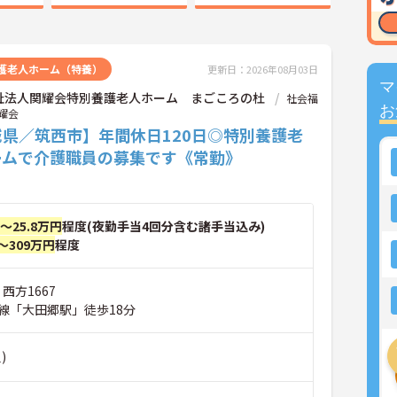
護老人ホーム（特養）
更新日：2026年08月03日
マ
祉法人関耀会特別養護老人ホーム まごころの杜
社会福
お
耀会
城県／筑西市】年間休日120日◎特別養護老
ームで介護職員の募集です《常勤》
円～25.8万円
程度(夜勤手当4回分含む諸手当込み)
～309万円
程度
西方1667
線「大田郷駅」徒歩18分
)