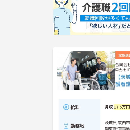
定期巡
合同会
同会社LI
【茨
護看
給料
月収
17.5万円
茨城県 筑西市 
勤務地
関東鉄道常総