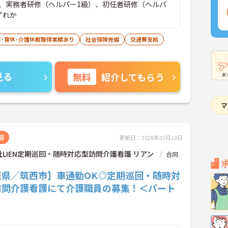
、実務者研修（ヘルパー1級）、初任者研修（ヘルパ
ずれか
休･育休･介護休暇取得実績あり
社会保険完備
交通費支給
見る
無料
紹介してもらう
回
更新日：2026年07月10日
LIEN定期巡回・随時対応型訪問介護看護 リアン
合同
城県／筑西市】車通勤OK◎定期巡回・随時対
訪問介護看護にて介護職員の募集！＜パート