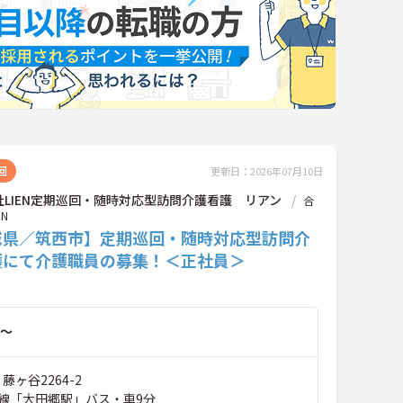
回
更新日：2026年07月10日
社LIEN定期巡回・随時対応型訪問介護看護 リアン
合
EN
城県／筑西市】定期巡回・随時対応型訪問介
護にて介護職員の募集！＜正社員＞
～
藤ヶ谷2264-2
線「大田郷駅」バス・車9分