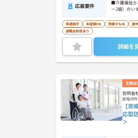
■介護福祉士
応募要件
ー2級）のい
車通勤可
未経験OK
残業少なめ
産
退職金制度あり
詳細を
定期巡
合同会社
会社LIEN
【茨
応型
＞