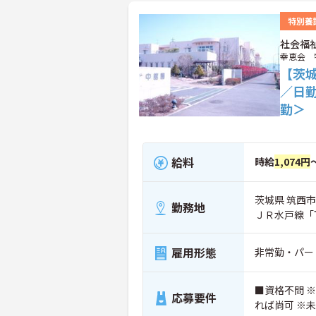
特別養
社会福
幸恵会 
【茨
／日
勤＞
給料
時給
1,074円
茨城県 筑西市
勤務地
ＪＲ水戸線「
雇用形態
非常勤・パー
■資格不問 
応募要件
れば尚可 ※