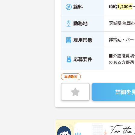
給料
時給
1,200円
勤務地
茨城県 筑西市 
雇用形態
非常勤・パー
■介護職員初
応募要件
のある方優遇
車通勤可
詳細を