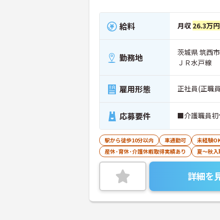
給料
月収
26.3万
茨城県 筑西市
勤務地
ＪＲ水戸線
雇用形態
正社員(正職員
応募要件
■介護職員初
駅から徒歩10分以内
車通勤可
未経験O
産休･育休･介護休暇取得実績あり
夏～秋入
詳細を