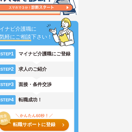
イナビ介護職に
気軽にご相談
下さい！
1
マイナビ介護職にご登録
STEP
2
求人のご紹介
STEP
3
面接・条件交渉
STEP
4
転職成功！
STEP
転職サポートに登録