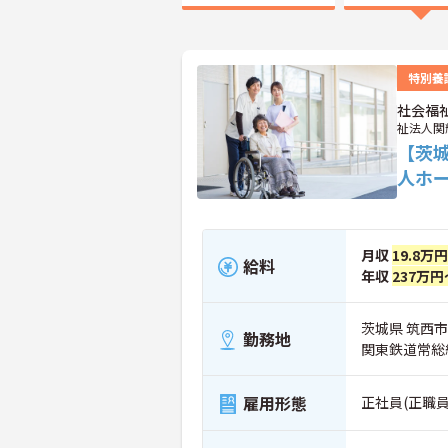
特別養
社会福
祉法人関
【茨
人ホ
月収
19.8万
給料
年収
237万円
茨城県 筑西市 
勤務地
関東鉄道常総
雇用形態
正社員(正職員