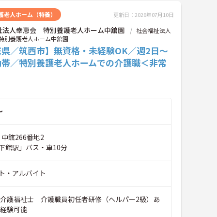
護老人ホーム（特養）
更新日：2026年07月10日
祉法人幸恵会 特別養護老人ホーム中舘園
社会福祉法人
特別養護老人ホーム中舘園
城県／筑西市】無資格・未経験OK／週2日～
勤帯／特別養護老人ホームでの介護職＜非常
～
 中舘266番地2
下館駅」バス・車10分
ト・アルバイト
※介護福祉士 介護職員初任者研修（ヘルパー2級）あ
未経験可能