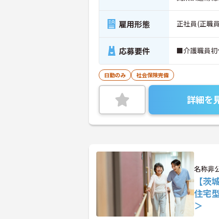
雇用形態
正社員(正職員
応募要件
■介護職員初
日勤のみ
社会保険完備
詳細を
名称非
【茨
住宅
＞