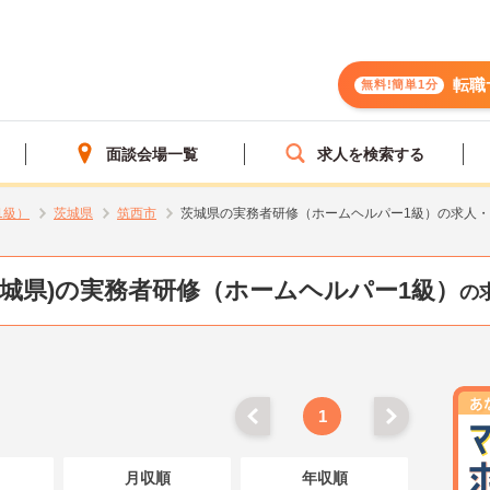
転職
無料!簡単1分
面談会場一覧
求人を検索する
1級）
茨城県
筑西市
茨城県の実務者研修（ホームヘルパー1級）の求人
茨城県)の実務者研修（ホームヘルパー1級）
の
1
月収順
年収順