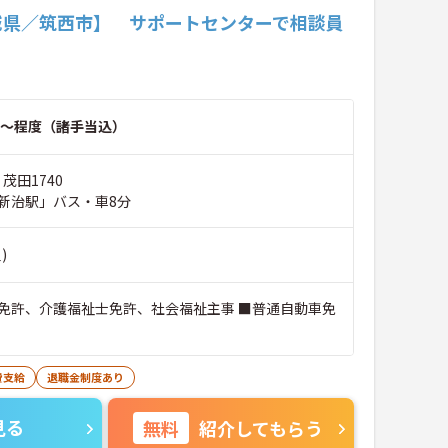
城県／筑西市】 サポートセンターで相談員
！
～程度（諸手当込）
茂田1740
新治駅」バス・車8分
)
免許、介護福祉士免許、社会福祉主事 ■普通自動車免
費支給
退職金制度あり
見る
無料
紹介してもらう