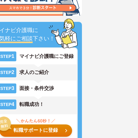
イナビ介護職に
気軽にご相談
下さい！
1
マイナビ介護職にご登録
STEP
2
求人のご紹介
STEP
3
面接・条件交渉
STEP
4
転職成功！
STEP
転職サポートに登録