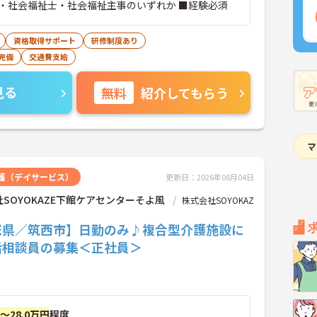
・社会福祉士・社会福祉主事のいずれか ■経験必須
資格取得サポート
研修制度あり
完備
交通費支給
見る
無料
紹介してもらう
護（デイサービス）
更新日：2026年08月04日
SOYOKAZE下館ケアセンターそよ風
株式会社SOYOKAZ
城県／筑西市】日勤のみ♪複合型介護施設に
活相談員の募集＜正社員＞
円～28.0万円
程度