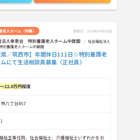
護老人ホーム（特養）
更新日：2026年04月30日
祉法人幸恵会 特別養護老人ホーム中舘園
社会福祉法人
特別養護老人ホーム中舘園
城県／筑西市】年間休日111日☆特別養護老
ームにて生活相談員募集〈正社員〉
円～22.0万円
程度
 市八丁台457
)
福祉主事任用、社会福祉士、介護福祉士いずれかをお