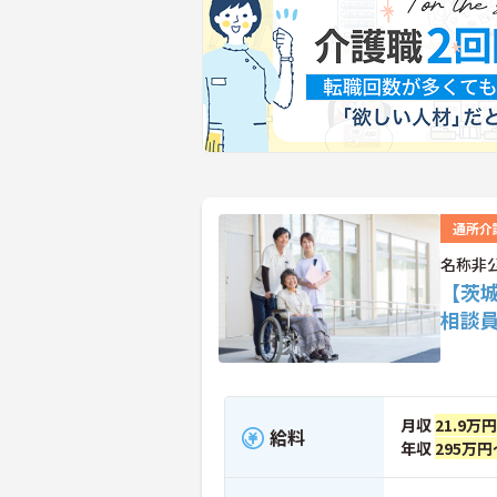
通所介
名称非
【茨
相談
月収
21.9万
給料
年収
295万円