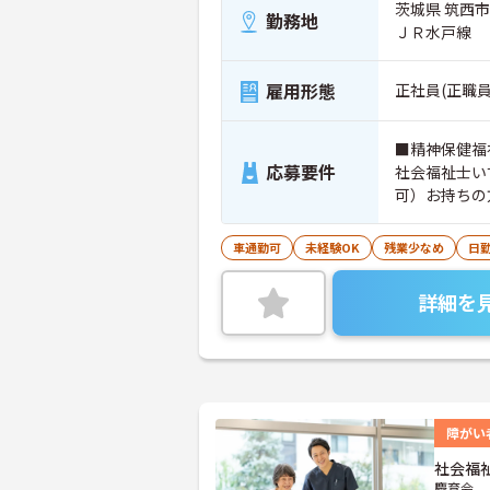
茨城県 筑西市
勤務地
ＪＲ水戸線
雇用形態
正社員(正職員
■精神保健福
応募要件
社会福祉士い
車通勤可
未経験OK
残業少なめ
日
詳細を
障がい
社会福
慶育会