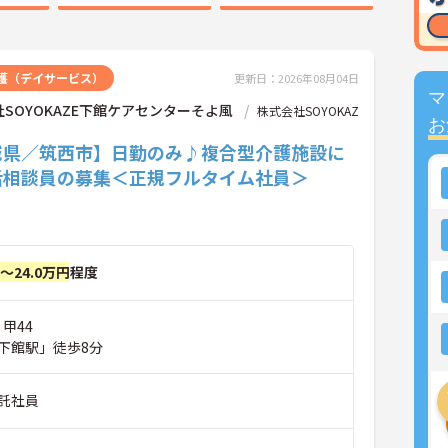
護（デイサービス）
更新日：2026年08月04日
マ
SOYOKAZE下館ケアセンターそよ風
株式会社SOYOKAZ
お
城県／筑西市】日勤のみ♪複合型介護施設に
活相談員の募集＜正規フルタイム社員＞
円～24.0万円
程度
 甲44
下館駅」徒歩8分
託社員