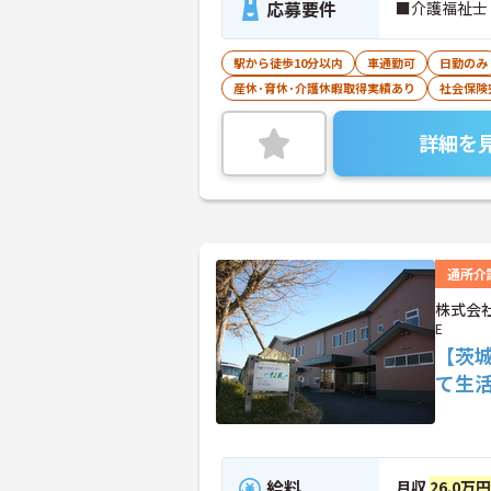
応募要件
■介護福祉士
駅から徒歩10分以内
車通勤可
日勤のみ
産休･育休･介護休暇取得実績あり
社会保険
詳細を
通所介
株式会社
E
【茨
て生
給料
月収
26.0万