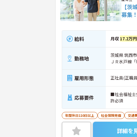
【茨
募集
給料
月収
17.2万円
茨城県 筑西市 
勤務地
ＪＲ水戸線「
雇用形態
正社員(正職員
■社会福祉士
応募要件
許必須
年間休日110日以上
社会保険完備
交通
詳細を