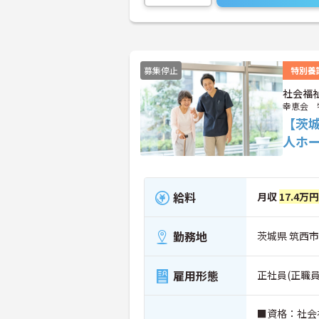
募集停止
特別養
社会福
幸恵会 
【茨
人ホ
給料
月収
17.4万
勤務地
茨城県 筑西市
雇用形態
正社員(正職員
■資格：社会