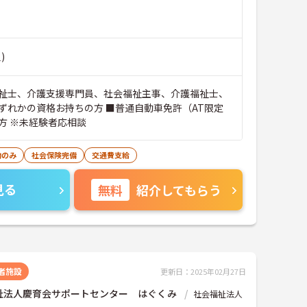
)
祉士、介護支援専門員、社会福祉主事、介護福祉士、
ずれかの資格お持ちの方 ■普通自動車免許（AT限定
可）お持ちの方 ※未経験者応相談
勤のみ
社会保険完備
交通費支給
見る
無料
紹介してもらう
者施設
更新日：2025年02月27日
祉法人慶育会サポートセンター はぐくみ
社会福祉法人