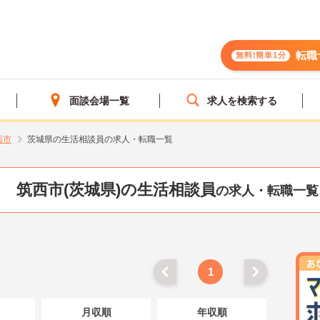
転職
無料!簡単1分
面談会場一覧
求人を検索する
西市
茨城県の生活相談員の求人・転職一覧
筑西市(茨城県)の生活相談員
の求人・転職一覧
1
月収順
年収順