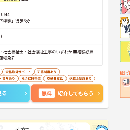
 甲44
下館駅」徒歩8分
)
・社会福祉士・社会福祉主事のいずれか ■経験必須
運転免許
資格取得サポート
研修制度あり
・賞与あり
社会保険完備
交通費支給
退職金制度あり
見る
無料
紹介してもらう