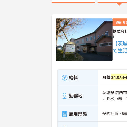
通所介
株式会社
E
【茨
て生
給料
月収
24.0万
茨城県 筑西市
勤務地
ＪＲ水戸線「
雇用形態
契約社員・嘱