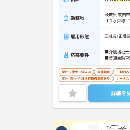
茨城県 筑西市
勤務地
ＪＲ水戸線「
雇用形態
正社員(正職員
■介護福祉士
応募要件
■普通自動車
駅から徒歩10分以内
車通勤可
日勤のみ
産休･育休･介護休暇取得実績あり
ボーナス
詳細を