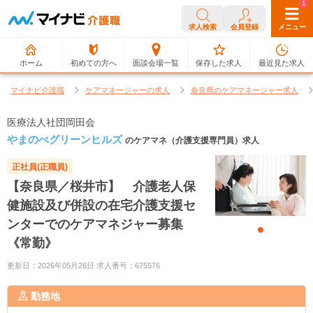
0
1
求人検索
会員登録
メニュー
ホーム
初めての方へ
面談会場一覧
保存した求人
最近見た求人
マイナビ介護職
ケアマネージャーの求人
奈良県のケアマネージャー求人
医療法人社団岡田会
やまのべグリーンヒルズ
のケアマネ（介護支援専門員）求人
正社員(正職員)
【奈良県／桜井市】 介護老人保
健施設及び併設の在宅介護支援セ
ンターでのケアマネジャー募集
《常勤》
更新日：2026年05月26日 求人番号：675576
勤務地