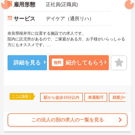
雇用形態
正社員(正職員)
サービス
デイケア（通所リハ）
奈良県桜井市に位置する施設での求人です。
院内に託児所があるので、ご家庭がある方、お子様がいらっしゃる
方にもオススメです。
最寄り駅からは徒歩9分とアクセスも良く、マイカー通勤もできます
ので毎日の通勤の負担がありません。
残業も少なく福利厚生も整っておりますので安心して就業していた
詳細を見る
紹介してもらう
無料
だけます。
ご興味のある方はお気軽にお問い合わせ下さい。
ここに注目！
K
残業少なめ
住宅手当・補助
駅から徒歩10分以内
日勤のみ
車通勤可
ブランクOK
残業少なめ
研
この法人の別の求人の一覧を見る