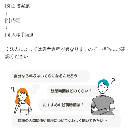
[3] 面接実施
↓
[4] 内定
↓
[5] 入職手続き
※法人によっては選考過程が異なりますので、担当にご確
認ください