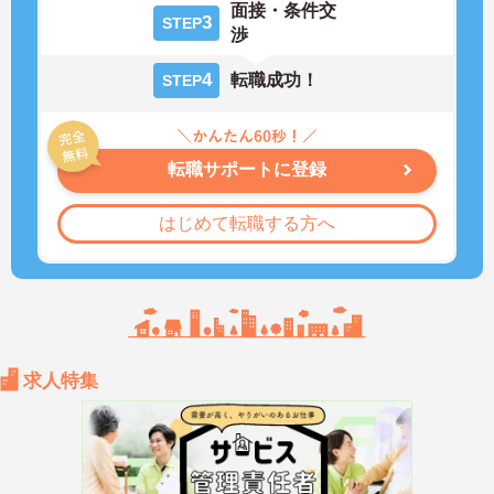
面接・条件交
3
STEP
渉
4
転職成功！
STEP
転職サポートに登録
はじめて転職する方へ
求人特集