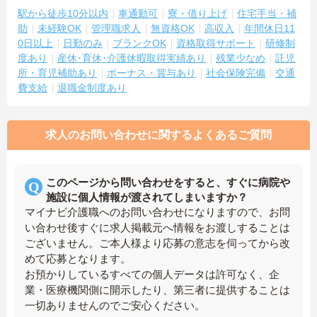
駅から徒歩10分以内
車通勤可
寮・借り上げ
住宅手当・補
助
未経験OK
管理職求人
無資格OK
高収入
年間休日11
0日以上
日勤のみ
ブランクOK
資格取得サポート
研修制
度あり
産休･育休･介護休暇取得実績あり
残業少なめ
託児
所・育児補助あり
ボーナス・賞与あり
社会保険完備
交通
費支給
退職金制度あり
求人のお問い合わせに関するよくあるご質問
このページから問い合わせをすると、すぐに病院や
施設に個人情報が渡されてしまいますか？
マイナビ介護職へのお問い合わせになりますので、お問
い合わせ後すぐに求人掲載元へ情報をお渡しすることは
ございません。ご本人様より応募の意志を伺ってから改
めて応募となります。
お預かりしているすべての個人データは許可なく、企
業・医療機関側に開示したり、第三者に提供することは
一切ありませんのでご安心ください。