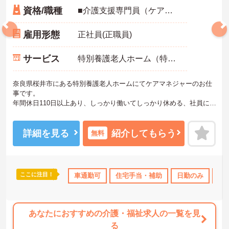
資格/職種
■介護支援専門員（ケアマネジャー） ■介護事業所での勤務経験ある方（ブランクがあってもＯＫ）
雇用形態
正社員(正職員)
サービス
特別養護老人ホーム（特養）
奈良県桜井市にある特別養護老人ホームにてケアマネジャーのお仕
事です。
年間休日110日以上あり、しっかり働いてしっかり休める、社員にと
って理想の働き方を実現できます♪
ご興味ある方には、面接対策ポイントなど、さらに詳細をお話しい
たしますのでお気軽にご相談ください。
詳細を見る
紹介してもらう
無料
ここに注目！
なめ
日勤のみ
ブランクOK
車通勤可
産休･育休･介護休暇取得実績あり
住宅手当・補助
日勤のみ
年
あなたにおすすめの介護・福祉求人の一覧を見
る