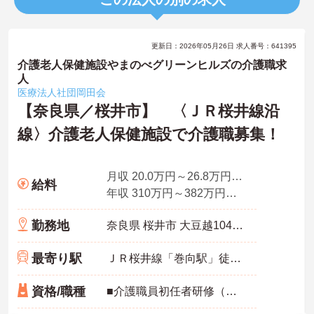
更新日：2026年05月26日 求人番号：641395
介護老人保健施設やまのべグリーンヒルズの介護職求
人
医療法人社団岡田会
【奈良県／桜井市】 〈ＪＲ桜井線沿
線〉介護老人保健施設で介護職募集！
月収 20.0万円～26.8万円程度（諸手当込）
給料
年収 310万円～382万円程度（諸手当込）
勤務地
奈良県 桜井市 大豆越104番地の1
最寄り駅
ＪＲ桜井線「巻向駅」徒歩9分
資格/職種
■介護職員初任者研修（ヘルパー2級）以上 ■普通自動車免許