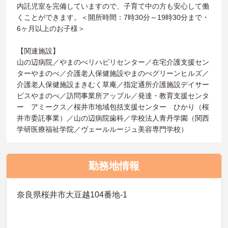
内託児室を完備していますので、子育て中の方も安心して働
くことができます。＜開所時間：7時30分～19時30分まで・
6ヶ月以上のお子様＞
【関連施設】
山の辺病院／やまのべリハビリセンター／在宅介護支援セン
ターやまのべ／介護老人保健施設やまのべグリーンヒルズ／
介護老人保健施設まきむく草庵／指定通所介護施設デイサー
ビスやまのべ／訪問事業所アップル／発達・教育支援センタ
ー アミークス／桜井市地域包括支援センター ひかり（桜
井市委託事業）／山の辺病院歯科／学校法人青丹学園（関西
学研医療福祉学院／ヴェールルージュ美容専門学校）
勤務地情報
奈良県桜井市大豆越104番地-1