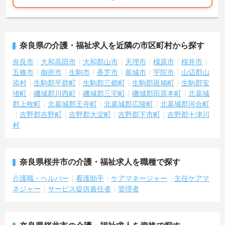
奈良県の介護・福祉求人を近隣の市区町村から探す
奈良市
大和高田市
大和郡山市
天理市
橿原市
桜井市
五條市
御所市
生駒市
香芝市
葛城市
宇陀市
山辺郡山
添村
生駒郡平群町
生駒郡三郷町
生駒郡斑鳩町
生駒郡安
堵町
磯城郡川西町
磯城郡三宅町
磯城郡田原本町
北葛城
郡上牧町
北葛城郡王寺町
北葛城郡広陵町
北葛城郡河合町
吉野郡吉野町
吉野郡大淀町
吉野郡下市町
吉野郡十津川
村
奈良県桜井市の介護・福祉求人を職種で探す
介護職・ヘルパー
看護助手
ケアマネージャー
主任ケアマ
ネジャー
サービス提供責任者
管理者