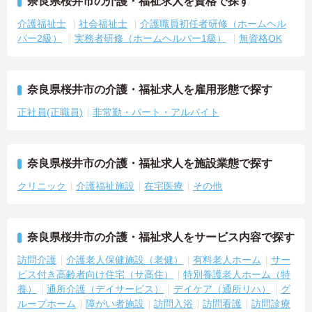
奈良県桜井市の介護・福祉求人を資格で探す
介護福祉士
社会福祉士
介護職員初任者研修（ホームヘル
パー2級）
実務者研修（ホームヘルパー1級）
無資格OK
奈良県桜井市の介護・福祉求人を雇用形態で探す
正社員(正職員)
非常勤・パート・アルバイト
奈良県桜井市の介護・福祉求人を施設業態で探す
クリニック
介護福祉施設
在宅医療
その他
奈良県桜井市の介護・福祉求人をサービス内容で探す
訪問介護
介護老人保健施設（老健）
有料老人ホーム
サー
ビス付き高齢者向け住宅（サ高住）
特別養護老人ホーム（特
養）
通所介護（デイサービス）
デイケア（通所リハ）
グ
ループホーム
障がい者施設
訪問入浴
訪問看護
訪問診療