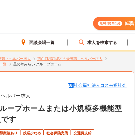
転職
無料!簡単1分
面談会場一覧
求人を検索する
護職・ヘルパー求人
西白河郡西郷村の介護職・ヘルパー求人
一覧
星の郷みらい グループホーム
社会福祉法人コスモ福祉会
・ヘルパー求人
グループホームまたは小規模多機能型
人です
取得実績あり
残業少なめ
社会保険完備
交通費支給