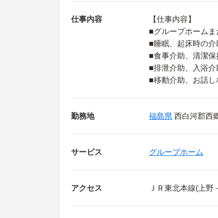
仕事内容
【仕事内容】
■グループホームま
■睡眠、起床時の介
■食事介助、清潔保
■排泄介助、入浴介
■移動介助、お話し
勤務地
福島県
西白河郡西郷
サービス
グループホーム
アクセス
ＪＲ東北本線(上野