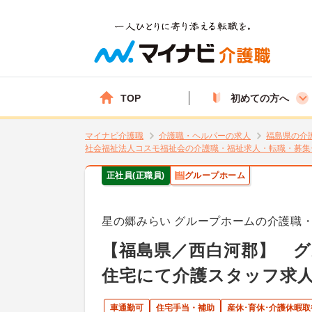
TOP
初めての方へ
マイナビ介護職
介護職・ヘルパーの求人
福島県の介
社会福祉法人コスモ福祉会の介護職・福祉求人・転職・募集
正社員(正職員)
グループホーム
星の郷みらい グループホームの介護職
【福島県／西白河郡】 
住宅にて介護スタッフ求
車通勤可
住宅手当・補助
産休･育休･介護休暇