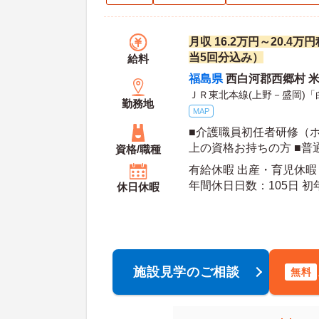
月収 16.2万円～20.4
当5回分込み）
給料
福島県
西白河郡西郷村 米
ＪＲ東北本線(上野－盛岡)「
勤務地
MAP
■介護職員初任者研修（
上の資格お持ちの方 ■普
資格/職種
可） ※未経験者、無資
有給休暇 出産・育児休暇
年間休日日数：105日 初年度有給日数：10日 最
休日休暇
大有給日数：20日
施設見学のご相談
無料