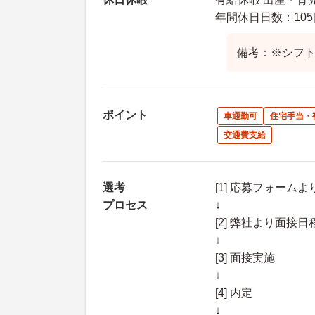
年間休日日数：105
備考：※シフ
ポイント
車通勤可
住宅手当・
交通費支給
選考
[1] 応募フォーム
プロセス
↓
[2] 弊社より面
↓
[3] 面接実施
↓
[4] 内定
↓