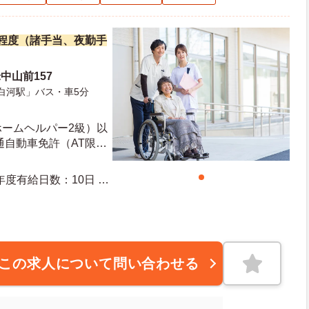
万円程度（諸手当、夜勤手
中山前157
白河駅」バス・車5分
ホームヘルパー2級）以
通自動車免許（AT限定
格者応相談
この求人について問い合わせる