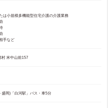
たは小規模多機能型住宅介護の介護業務
助
持
助
相手など
村 米中山前157
－盛岡)「白河駅」バス・車5分