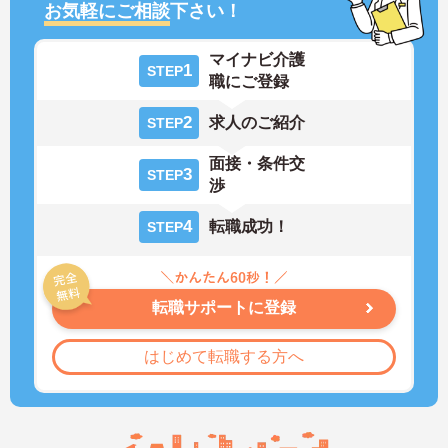
お気軽にご相談
下さい！
マイナビ介護
1
STEP
職にご登録
2
求人のご紹介
STEP
面接・条件交
3
STEP
渉
4
転職成功！
STEP
転職サポートに登録
はじめて転職する方へ