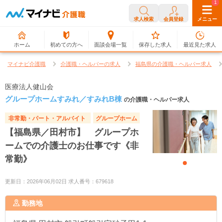
0
1
求人検索
会員登録
メニュー
ホーム
初めての方へ
面談会場一覧
保存した求人
最近見た求人
マイナビ介護職
介護職・ヘルパーの求人
福島県の介護職・ヘルパー求人
医療法人健山会
グループホームすみれ／すみれB棟
の介護職・ヘルパー求人
非常勤・パート・アルバイト
グループホーム
【福島県／田村市】 グループホ
ームでの介護士のお仕事です《非
常勤》
更新日：2026年06月02日 求人番号：679618
勤務地