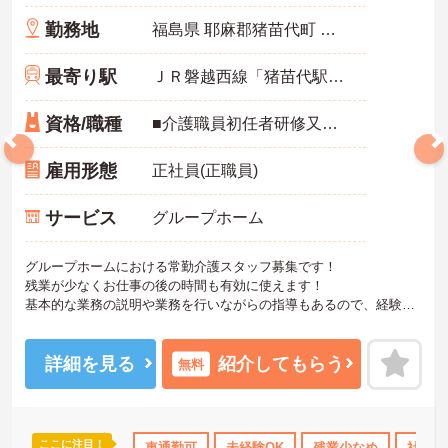
勤務地
福島県 耶麻郡猪苗代町 梨木西44-1
最寄り駅
ＪＲ磐越西線「猪苗代駅」バス・車7分
資格/職種
■介護職員初任者研修又はホームヘルパー2級以上の資格があれば尚可 ※未経験相談可能 ■普通自動車運転免許（AT限定可／必須）
雇用形態
正社員(正職員)
サービス
グループホーム
グループホームにおける常勤介護スタッフ募集です！
残業が少なくお仕事の後の時間も有効に使えます！
基本的な業務の説明や業務を行いながらの指導もあるので、経験の
浅い方も安心です！
ご興味ある方には、面接対策ポイントなど、さらに詳細をお話しい
たしますのでお気軽にご相談ください。
詳細を見る
紹介してもらう
無料
ここに注目！
K
残業少なめ
社会保険完備
車通勤可
未経験OK
交通費支給
残業少なめ
退職金制度あり
社会保