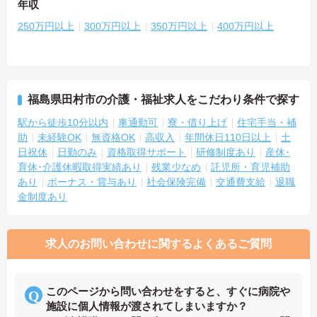
年収
250万円以上
300万円以上
350万円以上
400万円以上
福島県田村市の介護・福祉求人をこだわり条件で探す
駅から徒歩10分以内
車通勤可
寮・借り上げ
住宅手当・補
助
未経験OK
無資格OK
高収入
年間休日110日以上
土
日祝休
日勤のみ
資格取得サポート
研修制度あり
産休･
育休･介護休暇取得実績あり
残業少なめ
託児所・育児補助
あり
ボーナス・賞与あり
社会保険完備
交通費支給
退職
金制度あり
求人のお問い合わせに関するよくあるご質問
このページから問い合わせをすると、すぐに病院や
施設に個人情報が渡されてしまいますか？