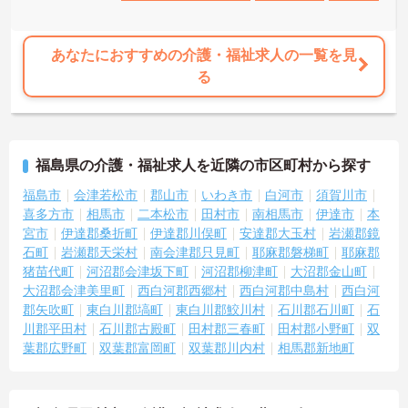
あなたにおすすめの介護・福祉求人の一覧を見
る
福島県の介護・福祉求人を近隣の市区町村から探す
福島市
会津若松市
郡山市
いわき市
白河市
須賀川市
喜多方市
相馬市
二本松市
田村市
南相馬市
伊達市
本
宮市
伊達郡桑折町
伊達郡川俣町
安達郡大玉村
岩瀬郡鏡
石町
岩瀬郡天栄村
南会津郡只見町
耶麻郡磐梯町
耶麻郡
猪苗代町
河沼郡会津坂下町
河沼郡柳津町
大沼郡金山町
大沼郡会津美里町
西白河郡西郷村
西白河郡中島村
西白河
郡矢吹町
東白川郡塙町
東白川郡鮫川村
石川郡石川町
石
川郡平田村
石川郡古殿町
田村郡三春町
田村郡小野町
双
葉郡広野町
双葉郡富岡町
双葉郡川内村
相馬郡新地町