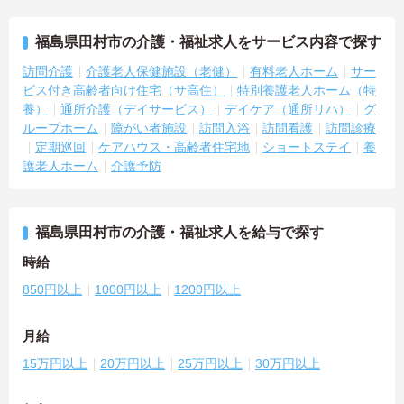
福島県田村市の介護・福祉求人をサービス内容で探す
訪問介護
介護老人保健施設（老健）
有料老人ホーム
サー
ビス付き高齢者向け住宅（サ高住）
特別養護老人ホーム（特
養）
通所介護（デイサービス）
デイケア（通所リハ）
グ
ループホーム
障がい者施設
訪問入浴
訪問看護
訪問診療
定期巡回
ケアハウス・高齢者住宅地
ショートステイ
養
護老人ホーム
介護予防
福島県田村市の介護・福祉求人を給与で探す
時給
850円以上
1000円以上
1200円以上
月給
15万円以上
20万円以上
25万円以上
30万円以上