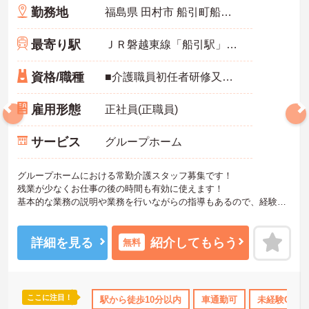
勤務地
福島県 田村市 船引町船引字砂子田1-1
最寄り駅
ＪＲ磐越東線「船引駅」徒歩5分
資格/職種
■介護職員初任者研修又はホームヘルパー2級以上の資格があれば尚可 ※未経験相談可能 ■普通自動車運転免許（AT限定可／必須）
雇用形態
正社員(正職員)
サービス
グループホーム
グループホームにおける常勤介護スタッフ募集です！
残業が少なくお仕事の後の時間も有効に使えます！
基本的な業務の説明や業務を行いながらの指導もあるので、経験の
浅い方も安心です！
ご興味ある方には、面接対策ポイントなど、さらに詳細をお話しい
たしますのでお気軽にご相談ください。
詳細を見る
紹介してもらう
無料
ここに注目！
ーナス・賞与あり
社会保険完備
駅から徒歩10分以内
交通費支給
車通勤可
退職金制度あり
未経験OK