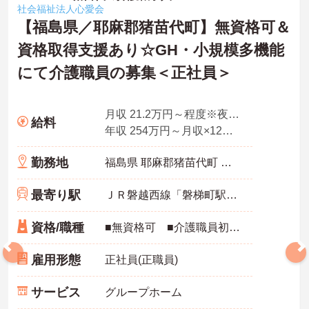
社会福祉法人心愛会
【福島県／耶麻郡猪苗代町】無資格可＆
資格取得支援あり☆GH・小規模多機能
にて介護職員の募集＜正社員＞
月収 21.2万円～程度※夜勤4回想定
給料
年収 254万円～月収×12ヶ月
勤務地
福島県 耶麻郡猪苗代町 字城南131-1
最寄り駅
ＪＲ磐越西線「磐梯町駅」バス・車10分
資格/職種
■無資格可 ■介護職員初任者研修、実務者研修あれば尚可 ■実務経験のある方 ■普通自動車運転免許（AT限定可）
雇用形態
正社員(正職員)
サービス
グループホーム