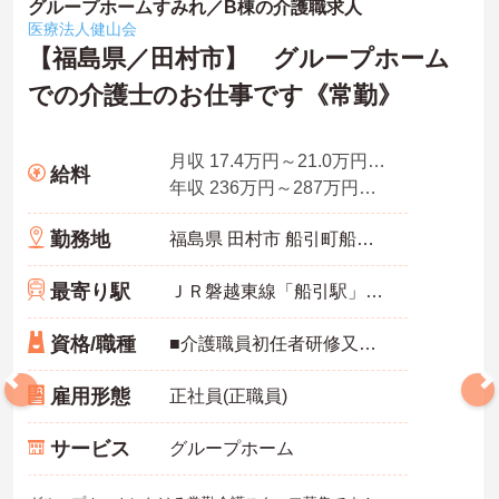
グループホームすみれ／B棟の介護職求人
医療法人健山会
【福島県／田村市】 グループホーム
での介護士のお仕事です《常勤》
月収 17.4万円～21.0万円程度（夜勤5回分手当、処遇改善手当込）
給料
年収 236万円～287万円程度（賞与2.0ヵ月の場合）
勤務地
福島県 田村市 船引町船引字砂子田1-1
最寄り駅
ＪＲ磐越東線「船引駅」徒歩5分
資格/職種
■介護職員初任者研修又はホームヘルパー2級以上の資格があれば尚可 ※未経験相談可能 ■普通自動車運転免許（AT限定可／必須）
雇用形態
正社員(正職員)
サービス
グループホーム