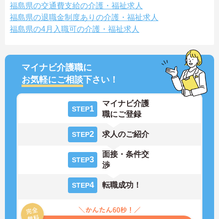
福島県の交通費支給の介護・福祉求人
福島県の退職金制度ありの介護・福祉求人
福島県の4月入職可の介護・福祉求人
マイナビ介護職に
お気軽にご相談
下さい！
マイナビ介護
1
STEP
職にご登録
2
求人のご紹介
STEP
面接・条件交
3
STEP
渉
4
転職成功！
STEP