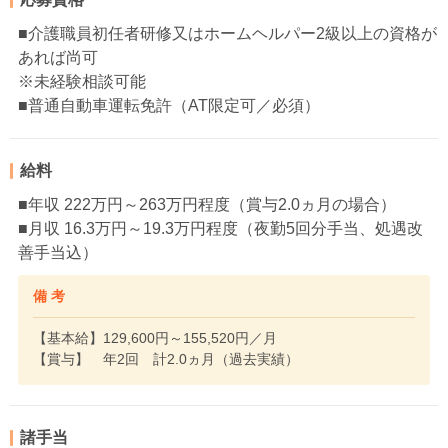
■介護職員初任者研修又はホームヘルパー2級以上の資格が
あれば尚可
※未経験相談可能
■普通自動車運転免許（AT限定可／必須）
給料
■年収 222万円～263万円程度（賞与2.0ヵ月の場合）
■月収 16.3万円～19.3万円程度（夜勤5回分手当、処遇改
善手当込）
備 考
【基本給】129,600円～155,520円／月
【賞与】 年2回 計2.0ヵ月（過去実績）
諸手当