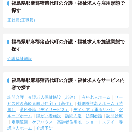
福島県耶麻郡猪苗代町の介護・福祉求人を雇用形態で
探す
正社員(正職員)
福島県耶麻郡猪苗代町の介護・福祉求人を施設業態で
探す
介護福祉施設
福島県耶麻郡猪苗代町の介護・福祉求人をサービス内
容で探す
訪問介護
介護老人保健施設（老健）
有料老人ホーム
サー
ビス付き高齢者向け住宅（サ高住）
特別養護老人ホーム（特
養）
通所介護（デイサービス）
デイケア（通所リハ）
グ
ループホーム
障がい者施設
訪問入浴
訪問看護
訪問診療
定期巡回
ケアハウス・高齢者住宅地
ショートステイ
養
護老人ホーム
介護予防