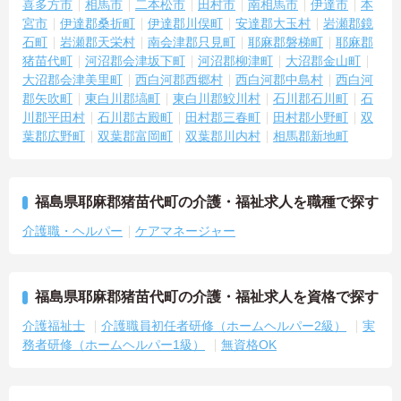
喜多方市
相馬市
二本松市
田村市
南相馬市
伊達市
本
宮市
伊達郡桑折町
伊達郡川俣町
安達郡大玉村
岩瀬郡鏡
石町
岩瀬郡天栄村
南会津郡只見町
耶麻郡磐梯町
耶麻郡
猪苗代町
河沼郡会津坂下町
河沼郡柳津町
大沼郡金山町
大沼郡会津美里町
西白河郡西郷村
西白河郡中島村
西白河
郡矢吹町
東白川郡塙町
東白川郡鮫川村
石川郡石川町
石
川郡平田村
石川郡古殿町
田村郡三春町
田村郡小野町
双
葉郡広野町
双葉郡富岡町
双葉郡川内村
相馬郡新地町
福島県耶麻郡猪苗代町の介護・福祉求人を職種で探す
介護職・ヘルパー
ケアマネージャー
福島県耶麻郡猪苗代町の介護・福祉求人を資格で探す
介護福祉士
介護職員初任者研修（ホームヘルパー2級）
実
務者研修（ホームヘルパー1級）
無資格OK