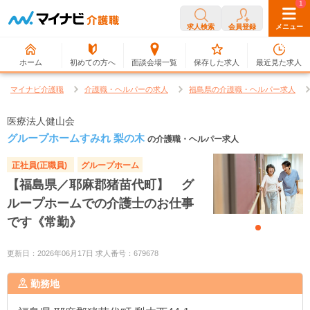
0
1
求人検索
会員登録
メニュー
ホーム
初めての方へ
面談会場一覧
保存した求人
最近見た求人
マイナビ介護職
介護職・ヘルパーの求人
福島県の介護職・ヘルパー求人
医療法人健山会
グループホームすみれ 梨の木
の介護職・ヘルパー求人
正社員(正職員)
グループホーム
【福島県／耶麻郡猪苗代町】 グ
ループホームでの介護士のお仕事
です《常勤》
更新日：2026年06月17日 求人番号：679678
勤務地