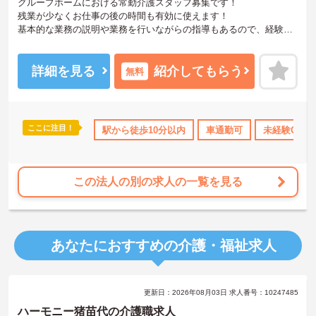
グループホームにおける常勤介護スタッフ募集です！
残業が少なくお仕事の後の時間も有効に使えます！
基本的な業務の説明や業務を行いながらの指導もあるので、経験の
浅い方も安心です！
ご興味ある方には、面接対策ポイントなど、さらに詳細をお話しい
たしますのでお気軽にご相談ください。
詳細を見る
紹介してもらう
無料
ここに注目！
K
残業少なめ
交通費支給
駅から徒歩10分以内
車通勤可
未経験OK
この法人の別の求人の一覧を見る
あなたにおすすめの介護・福祉求人
更新日：2026年08月03日 求人番号：10247485
ハーモニー猪苗代の介護職求人