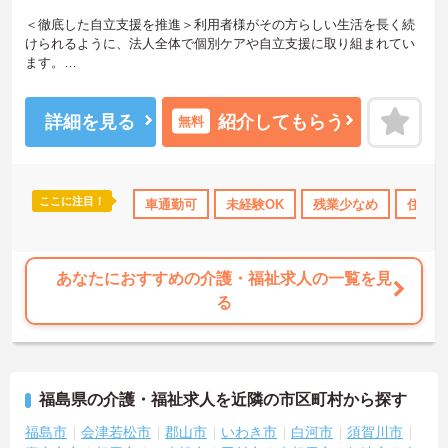
＜徹底した自立支援を推進＞利用者様がその方らしい生活を長く続
けられるように、法人全体で個別ケアや自立支援に取り組まれてい
ます。
＜働きやすい環境づくりをサポート＞ハラスメント相談窓口、キャ
リアコンサルタント相談窓口が設置されているので、様々な相談に
も対応できる体制が整えられています。
詳細を見る
紹介してもらう
無料
＜自分を高められる環境＞入職時のマンツーマン指導や社内研修、
資格取得支援などもあるので、仕事と両立しながらスキルを磨けま
す。
ご興味のある方には、面接対策ポイントなど、さらに詳細をお話い
ここに注目！
会保険完備
交通費支給
車通勤可
退職金制度あり
未経験OK
残業少なめ
住宅手
たしますので、お気軽にご相談ください。
あなたにおすすめの介護・福祉求人の一覧を見
る
福島県の介護・福祉求人を近隣の市区町村から探す
福島市
会津若松市
郡山市
いわき市
白河市
須賀川市