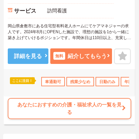
サービス
訪問看護
岡山県倉敷市にある住宅型有料老人ホームにてケアマネジャーの求
人です。2024年8月にOPENした施設で、理想の施設を1から一緒に
築き上げていけるポジションです。年間休日は110日以上、充実した
福利厚生も魅力です。
ご興味のある方には、面接対策ポイントなど、さらに詳細をお話し
いたしますのでお気軽にご相談ください！
詳細を見る
紹介してもらう
無料
ここに注目！
格OK
日勤のみ
年間休日110日以上
車通勤可
残業少なめ
ボーナス・賞与あり
日勤のみ
年間休日
社
あなたにおすすめの介護・福祉求人の一覧を見
る