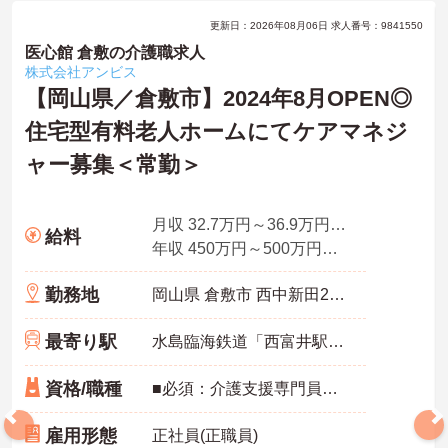
更新日：2026年08月06日 求人番号：9841550
医心館 倉敷の介護職求人
株式会社アンビス
【岡山県／倉敷市】2024年8月OPEN◎
住宅型有料老人ホームにてケアマネジ
ャー募集＜常勤＞
月収 32.7万円～36.9万円程度 諸手当込
給料
年収 450万円～500万円程度 ※想定年収
勤務地
岡山県 倉敷市 西中新田25-3
最寄り駅
水島臨海鉄道「西富井駅」バス・車4分
資格/職種
■必須：介護支援専門員（ケアマネジャー）資格 ■歓迎：主任介護支援専門員（主任ケアマネジャー）資格
雇用形態
正社員(正職員)