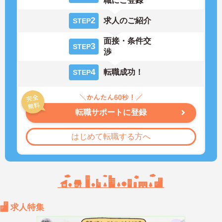
職にご登録
2
求人のご紹介
STEP
面接・条件交
3
STEP
渉
4
転職成功！
STEP
転職サポートに登録
はじめて転職する方へ
求人特集