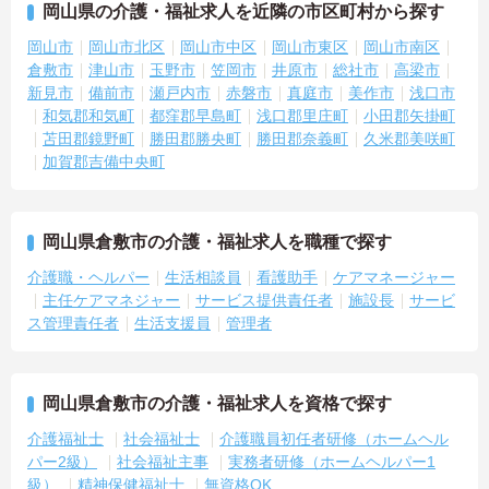
岡山県の介護・福祉求人を近隣の市区町村から探す
岡山市
岡山市北区
岡山市中区
岡山市東区
岡山市南区
倉敷市
津山市
玉野市
笠岡市
井原市
総社市
高梁市
新見市
備前市
瀬戸内市
赤磐市
真庭市
美作市
浅口市
和気郡和気町
都窪郡早島町
浅口郡里庄町
小田郡矢掛町
苫田郡鏡野町
勝田郡勝央町
勝田郡奈義町
久米郡美咲町
加賀郡吉備中央町
岡山県倉敷市の介護・福祉求人を職種で探す
介護職・ヘルパー
生活相談員
看護助手
ケアマネージャー
主任ケアマネジャー
サービス提供責任者
施設長
サービ
ス管理責任者
生活支援員
管理者
岡山県倉敷市の介護・福祉求人を資格で探す
介護福祉士
社会福祉士
介護職員初任者研修（ホームヘル
パー2級）
社会福祉主事
実務者研修（ホームヘルパー1
級）
精神保健福祉士
無資格OK