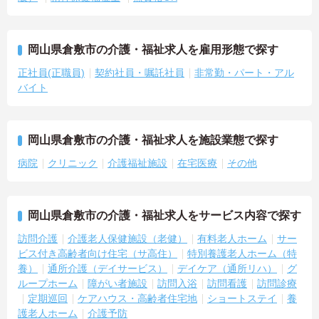
岡山県倉敷市の介護・福祉求人を雇用形態で探す
正社員(正職員)
契約社員・嘱託社員
非常勤・パート・アル
バイト
岡山県倉敷市の介護・福祉求人を施設業態で探す
病院
クリニック
介護福祉施設
在宅医療
その他
岡山県倉敷市の介護・福祉求人をサービス内容で探す
訪問介護
介護老人保健施設（老健）
有料老人ホーム
サー
ビス付き高齢者向け住宅（サ高住）
特別養護老人ホーム（特
養）
通所介護（デイサービス）
デイケア（通所リハ）
グ
ループホーム
障がい者施設
訪問入浴
訪問看護
訪問診療
定期巡回
ケアハウス・高齢者住宅地
ショートステイ
養
護老人ホーム
介護予防