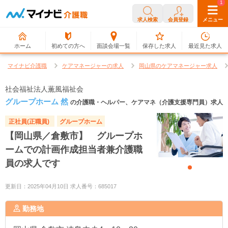
0
1
求人検索
会員登録
メニュー
ホーム
初めての方へ
面談会場一覧
保存した求人
最近見た求人
マイナビ介護職
ケアマネージャーの求人
岡山県のケアマネージャー求人
社会福祉法人薫風福祉会
グループホーム 然
の介護職・ヘルパー、ケアマネ（介護支援専門員）求人
正社員(正職員)
グループホーム
【岡山県／倉敷市】 グループホ
ームでの計画作成担当者兼介護職
員の求人です
更新日：2025年04月10日 求人番号：685017
勤務地