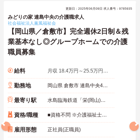
更新日：2025年06月09日 求人番号：9785935
みどりの家 連島中央の介護職求人
社会福祉法人薫風福祉会
【岡山県／倉敷市】完全週休2日制＆残
業基本なし◎グループホームでの介護
職員募集
給料
月収 18.4万円～25.5万円程度（諸手当込）
勤務地
岡山県 倉敷市 連島中央4丁目10-13
最寄り駅
水島臨海鉄道「栄(岡山)駅」バス・車15分
資格/職種
■資格不問 ※介護福祉士資格／あれば尚可 ■介護職経験優遇
雇用形態
正社員(正職員)