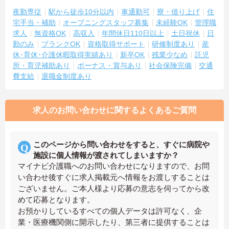
夜勤専従
駅から徒歩10分以内
車通勤可
寮・借り上げ
住
宅手当・補助
オープニングスタッフ募集
未経験OK
管理職
求人
無資格OK
高収入
年間休日110日以上
土日祝休
日
勤のみ
ブランクOK
資格取得サポート
研修制度あり
産
休･育休･介護休暇取得実績あり
新卒OK
残業少なめ
託児
所・育児補助あり
ボーナス・賞与あり
社会保険完備
交通
費支給
退職金制度あり
求人のお問い合わせに関するよくあるご質問
このページから問い合わせをすると、すぐに病院や
施設に個人情報が渡されてしまいますか？
マイナビ介護職へのお問い合わせになりますので、お問
い合わせ後すぐに求人掲載元へ情報をお渡しすることは
ございません。ご本人様より応募の意志を伺ってから改
めて応募となります。
お預かりしているすべての個人データは許可なく、企
業・医療機関側に開示したり、第三者に提供することは