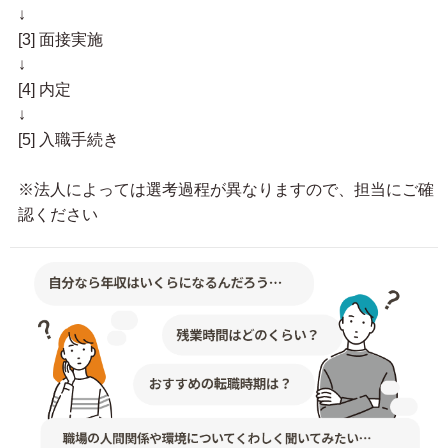
↓
[3] 面接実施
↓
[4] 内定
↓
[5] 入職手続き
※法人によっては選考過程が異なりますので、担当にご確
認ください