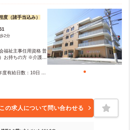
万円程度（諸手当込み）
61
歩2分
会福祉主事任用資格 普
）お持ちの方 ※介護業
方
この求人について問い合わせる