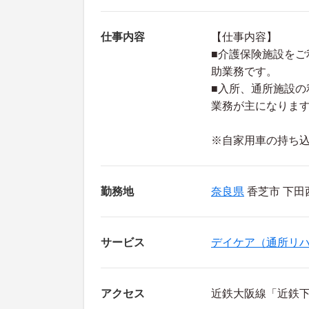
仕事内容
【仕事内容】
■介護保険施設を
助業務です。
■入所、通所施設
業務が主になりま
※自家用車の持ち
勤務地
奈良県
香芝市 下田西2
サービス
デイケア（通所リ
アクセス
近鉄大阪線「近鉄下