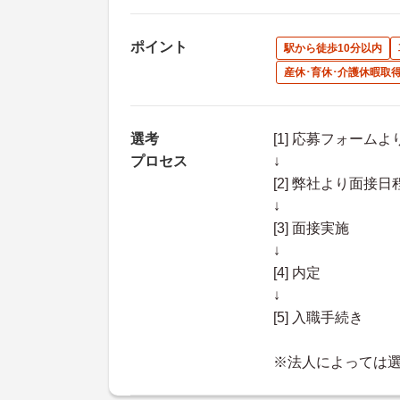
ポイント
駅から徒歩10分以内
産休･育休･介護休暇取
選考
[1] 応募フォーム
プロセス
↓
[2] 弊社より面
↓
[3] 面接実施
↓
[4] 内定
↓
[5] 入職手続き
※法人によっては