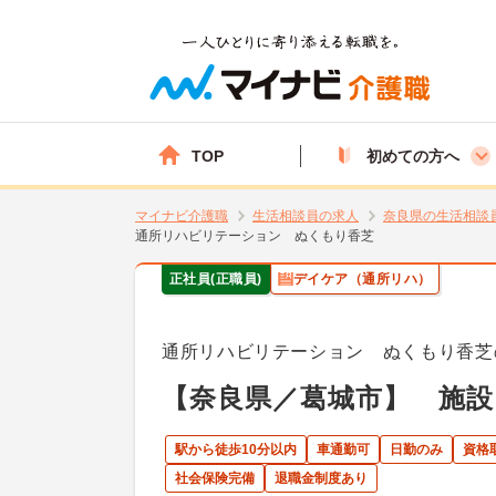
TOP
初めての方へ
マイナビ介護職
生活相談員の求人
奈良県の生活相談
通所リハビリテーション ぬくもり香芝
正社員(正職員)
デイケア（通所リハ）
通所リハビリテーション ぬくもり香芝
【奈良県／葛城市】 施
駅から徒歩10分以内
車通勤可
日勤のみ
資格
社会保険完備
退職金制度あり