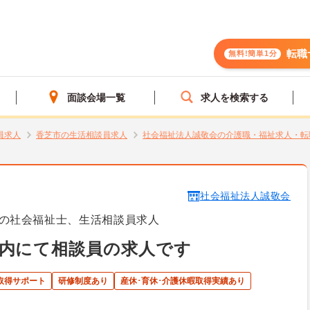
転職
無料!簡単1分
面談会場一覧
求人を検索する
員求人
香芝市の生活相談員求人
社会福祉法人誠敬会の介護職・福祉求人・転
社会福祉法人誠敬会
の社会福祉士、生活相談員求人
設内にて相談員の求人です
取得サポート
研修制度あり
産休･育休･介護休暇取得実績あり