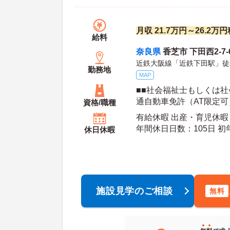
月収 21.7万円～26.2
給料
奈良県
香芝市 下田西2-7-
近鉄大阪線「近鉄下田駅」徒
勤務地
MAP
■■社会福祉士もしくは社
通自動車免許（AT限定可
資格/職種
界で2年以上経験のある
有給休暇 出産・育児休暇
年間休日日数：105日 初年度有給日数：10日 最
休日休暇
大有給日数：20日
施設見学のご相談
無料