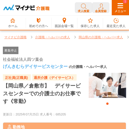
0
1
求人検索
会員登録
メニュー
ホーム
初めての方へ
面談会場一覧
保存した求人
最近見た求人
マイナビ介護職
介護職・ヘルパーの求人
岡山県の介護職・ヘルパー求人
募集停止
社会福祉法人四ツ葉会
げんきむらデイサービスセンター
の介護職・ヘルパー求人
正社員(正職員)
通所介護（デイサービス）
【岡山県／倉敷市】 デイサービ
スセンターでの介護士のお仕事で
す《常勤》
更新日：2025年07月25日 求人番号：685205
勤務地