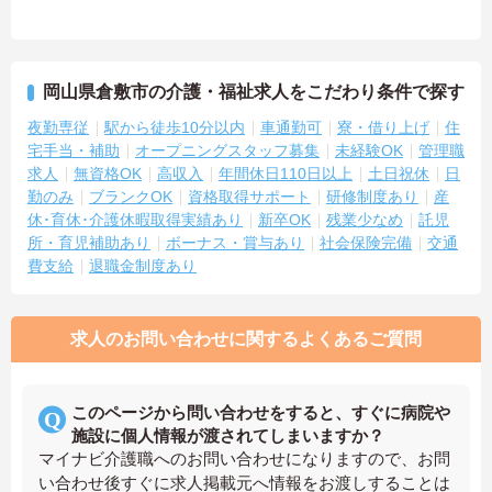
岡山県倉敷市の介護・福祉求人をこだわり条件で探す
夜勤専従
駅から徒歩10分以内
車通勤可
寮・借り上げ
住
宅手当・補助
オープニングスタッフ募集
未経験OK
管理職
求人
無資格OK
高収入
年間休日110日以上
土日祝休
日
勤のみ
ブランクOK
資格取得サポート
研修制度あり
産
休･育休･介護休暇取得実績あり
新卒OK
残業少なめ
託児
所・育児補助あり
ボーナス・賞与あり
社会保険完備
交通
費支給
退職金制度あり
求人のお問い合わせに関するよくあるご質問
このページから問い合わせをすると、すぐに病院や
施設に個人情報が渡されてしまいますか？
マイナビ介護職へのお問い合わせになりますので、お問
い合わせ後すぐに求人掲載元へ情報をお渡しすることは