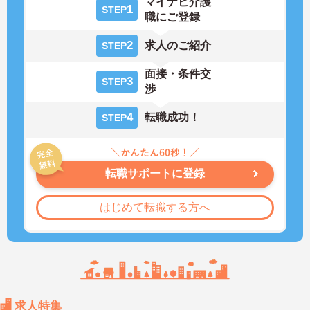
マイナビ介護
1
STEP
職にご登録
2
求人のご紹介
STEP
面接・条件交
3
STEP
渉
4
転職成功！
STEP
転職サポートに登録
はじめて転職する方へ
求人特集