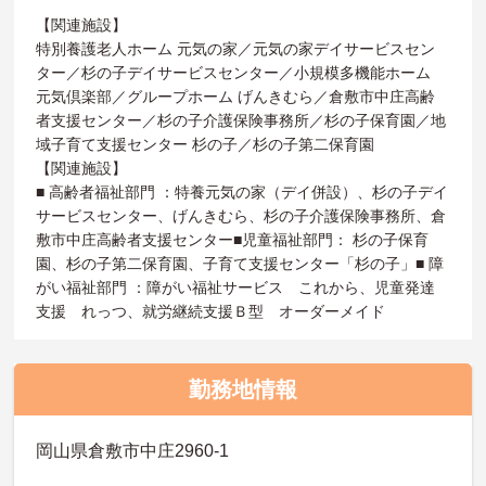
【関連施設】
特別養護老人ホーム 元気の家／元気の家デイサービスセン
ター／杉の子デイサービスセンター／小規模多機能ホーム
元気倶楽部／グループホーム げんきむら／倉敷市中庄高齢
者支援センター／杉の子介護保険事務所／杉の子保育園／地
域子育て支援センター 杉の子／杉の子第二保育園
【関連施設】
■ 高齢者福祉部門 ：特養元気の家（デイ併設）、杉の子デイ
サービスセンター、げんきむら、杉の子介護保険事務所、倉
敷市中庄高齢者支援センター■児童福祉部門： 杉の子保育
園、杉の子第二保育園、子育て支援センター「杉の子」■ 障
がい福祉部門 ：障がい福祉サービス これから、児童発達
支援 れっつ、就労継続支援Ｂ型 オーダーメイド
勤務地情報
岡山県倉敷市中庄2960-1