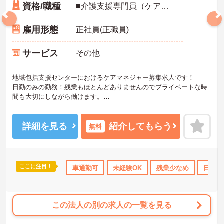
資格/職種
■介護支援専門員（ケアマネジャー） ■普通自動車運転免許（AT限定可）
雇用形態
正社員(正職員)
サービス
その他
地域包括支援センターにおけるケアマネジャー募集求人です！
日勤のみの勤務！残業もほとんどありませんのでプライベートな時
間も大切にしながら働けます。
ご興味ある方には、面接のポイントなど、さらに詳細をお話致しま
すのでお気軽にご相談ください。
詳細を見る
紹介してもらう
無料
ここに注目！
勤のみ
資格取得サポート
車通勤可
研修制度あり
未経験OK
産休･育休･介護休暇取
残業少なめ
日勤の
この法人の別の求人の一覧を見る