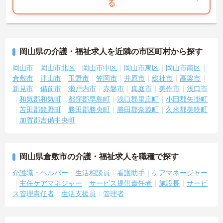
る
岡山県の介護・福祉求人を近隣の市区町村から探す
岡山市
岡山市北区
岡山市中区
岡山市東区
岡山市南区
倉敷市
津山市
玉野市
笠岡市
井原市
総社市
高梁市
新見市
備前市
瀬戸内市
赤磐市
真庭市
美作市
浅口市
和気郡和気町
都窪郡早島町
浅口郡里庄町
小田郡矢掛町
苫田郡鏡野町
勝田郡勝央町
勝田郡奈義町
久米郡美咲町
加賀郡吉備中央町
岡山県倉敷市の介護・福祉求人を職種で探す
介護職・ヘルパー
生活相談員
看護助手
ケアマネージャー
主任ケアマネジャー
サービス提供責任者
施設長
サービ
ス管理責任者
生活支援員
管理者