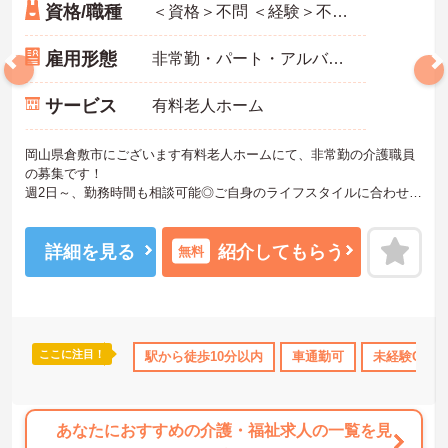
資格/職種
＜資格＞不問 ＜経験＞不問 ※無資格者:入社半年以内に会社負担で認知症介護基礎研修受講
雇用形態
非常勤・パート・アルバイト
サービス
有料老人ホーム
岡山県倉敷市にございます有料老人ホームにて、非常勤の介護職員
の募集です！
週2日～、勤務時間も相談可能◎ご自身のライフスタイルに合わせて
のご就業が可能です◎
福利厚生も充実しており、長期的な就業ができる環境が整っていま
す◎
詳細を見る
紹介してもらう
無料
ご興味がありましたら、詳細をお伝えしますので、お気軽にお問い
合わせください！
ここに注目！
日勤のみ
ボーナス・賞与あり
駅から徒歩10分以内
社会保険完備
車通勤可
交通費支給
未経験OK
あなたにおすすめの介護・福祉求人の一覧を見