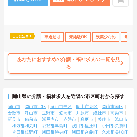
しますのでお気軽にご相談ください！
ここに注目！
休･育休･介護休暇取得実績あり
車通勤可
高収入
未経験OK
ボーナス・賞与あり
残業少なめ
無資格
社会
あなたにおすすめの介護・福祉求人の一覧を見
る
岡山県の介護・福祉求人を近隣の市区町村から探す
岡山市
岡山市北区
岡山市中区
岡山市東区
岡山市南区
倉敷市
津山市
玉野市
笠岡市
井原市
総社市
高梁市
新見市
備前市
瀬戸内市
赤磐市
真庭市
美作市
浅口市
和気郡和気町
都窪郡早島町
浅口郡里庄町
小田郡矢掛町
苫田郡鏡野町
勝田郡勝央町
勝田郡奈義町
久米郡美咲町