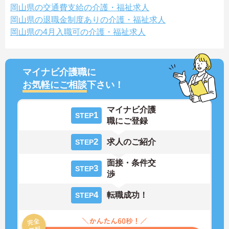
岡山県の交通費支給の介護・福祉求人
岡山県の退職金制度ありの介護・福祉求人
岡山県の4月入職可の介護・福祉求人
マイナビ介護職に
お気軽にご相談
下さい！
マイナビ介護
1
STEP
職にご登録
2
求人のご紹介
STEP
面接・条件交
3
STEP
渉
4
転職成功！
STEP