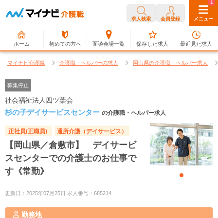
0
1
求人検索
会員登録
メニュー
ホーム
初めての方へ
面談会場一覧
保存した求人
最近見た求人
マイナビ介護職
介護職・ヘルパーの求人
岡山県の介護職・ヘルパー求人
募集停止
社会福祉法人四ツ葉会
杉の子デイサービスセンター
の介護職・ヘルパー求人
正社員(正職員)
通所介護（デイサービス）
【岡山県／倉敷市】 デイサービ
スセンターでの介護士のお仕事で
す《常勤》
更新日：2025年07月25日 求人番号：685214
勤務地