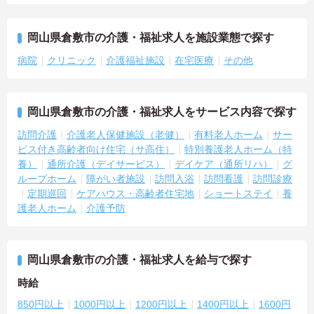
岡山県倉敷市の介護・福祉求人を施設業態で探す
病院
クリニック
介護福祉施設
在宅医療
その他
岡山県倉敷市の介護・福祉求人をサービス内容で探す
訪問介護
介護老人保健施設（老健）
有料老人ホーム
サー
ビス付き高齢者向け住宅（サ高住）
特別養護老人ホーム（特
養）
通所介護（デイサービス）
デイケア（通所リハ）
グ
ループホーム
障がい者施設
訪問入浴
訪問看護
訪問診療
定期巡回
ケアハウス・高齢者住宅地
ショートステイ
養
護老人ホーム
介護予防
岡山県倉敷市の介護・福祉求人を給与で探す
時給
850円以上
1000円以上
1200円以上
1400円以上
1600円