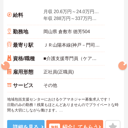
月収 20.6万円～24.0万円程度
給料
年収 288万円～337万円程度（賞与2.0ヶ月の場合）
勤務地
岡山県 倉敷市 徳芳504
最寄り駅
ＪＲ山陽本線(神戸－門司)「中庄駅」徒歩13分
資格/職種
■介護支援専門員（ケアマネジャー） ■普通自動車運転免許（AT限定可）
雇用形態
正社員(正職員)
サービス
その他
地域包括支援センターにおけるケアマネジャー募集求人です！
日勤のみの勤務！残業もほとんどありませんのでプライベートな時
間も大切にしながら働けます。
ご興味ある方には、面接のポイントなど、さらに詳細をお話致しま
すのでお気軽にご相談ください。
詳細を見る
紹介してもらう
無料