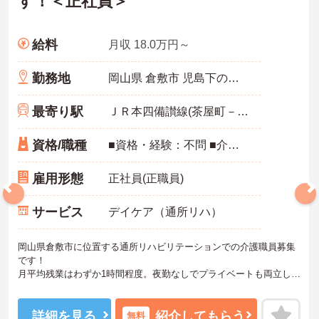
す！＜正社員＞
給料
月収 18.0万円～
勤務地
岡山県 倉敷市 児島下の町5-2-17
最寄り駅
ＪＲ本四備讃線(茶屋町－児島)「上の町駅」徒歩15分
資格/職種
■資格・経験：不問 ■介護職員初任者研修、実務者研修、介護福祉士：あれば尚可 ■普通自動車免許必須（ＡＴ限定可）
雇用形態
正社員(正職員)
サービス
デイケア（通所リハ）
岡山県倉敷市に位置する通所リハビリテーションでの介護職員募集
です！
月平均残業はわずか1時間程度。夜勤なしでプライベートも両立しや
すい環境です。未経験でも先輩スタッフや制度のフォローがあるの
で安心して成長できる職場です。
ご興味のある方には、面接対策ポイントなど、さらに詳細をご案内
詳細を見る
紹介してもらう
無料