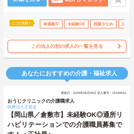
ここに注目！
勤のみ
資格取得サポート
車通勤可
研修制度あり
未経験OK
産休･育休･介護休暇取
残業少なめ
日勤の
この法人の別の求人の一覧を見る
あなたにおすすめの介護・福祉求人
更新日：2026年08月06日 求人番号：10190641
おうじクリニックの介護職求人
医療法人王慈会
【岡山県／倉敷市】未経験OK◎通所リ
ハビリテーションでの介護職員募集で