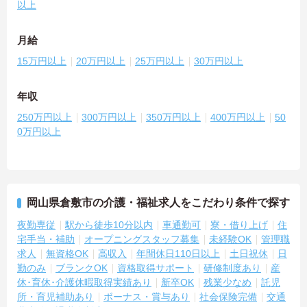
以上
月給
15万円以上
20万円以上
25万円以上
30万円以上
年収
250万円以上
300万円以上
350万円以上
400万円以上
50
0万円以上
岡山県倉敷市の介護・福祉求人をこだわり条件で探す
夜勤専従
駅から徒歩10分以内
車通勤可
寮・借り上げ
住
宅手当・補助
オープニングスタッフ募集
未経験OK
管理職
求人
無資格OK
高収入
年間休日110日以上
土日祝休
日
勤のみ
ブランクOK
資格取得サポート
研修制度あり
産
休･育休･介護休暇取得実績あり
新卒OK
残業少なめ
託児
所・育児補助あり
ボーナス・賞与あり
社会保険完備
交通