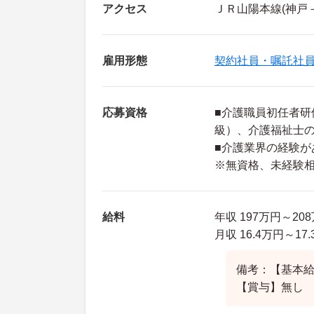
アクセス
ＪＲ山陽本線(神戸
雇用形態
契約社員・嘱託社
応募資格
■介護職員初任者研
級）、介護福祉士
■介護業界の経験が
※無資格、未経験
給料
年収 197万円～20
月収 16.4万円～
備考：【基本給】1
【賞与】無し