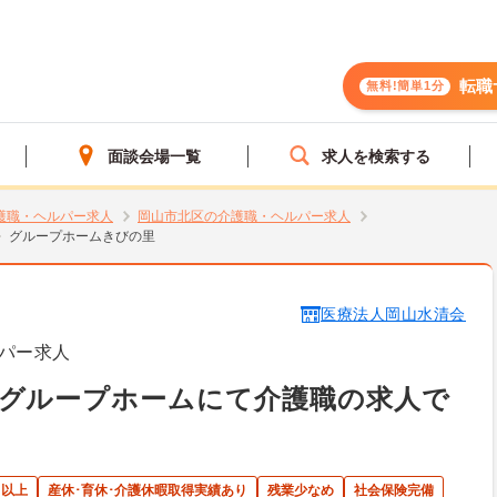
転職
無料!簡単1分
面談会場一覧
求人を検索する
護職・ヘルパー求人
岡山市北区の介護職・ヘルパー求人
グループホームきびの里
医療法人岡山水清会
パー求人
 グループホームにて介護職の求人で
日以上
産休･育休･介護休暇取得実績あり
残業少なめ
社会保険完備