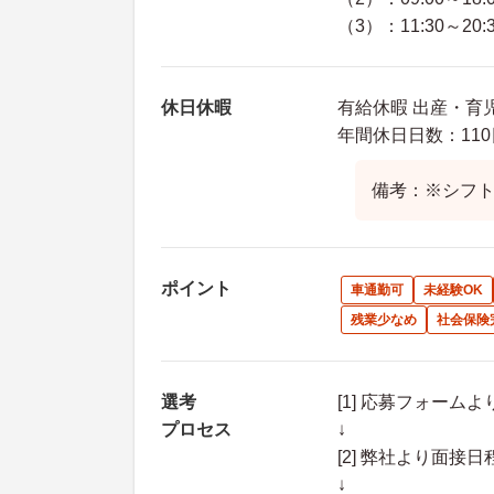
（3）：11:30～20:
休日休暇
有給休暇 出産・育
年間休日日数：110
備考：※シフ
ポイント
車通勤可
未経験OK
残業少なめ
社会保険
選考
[1] 応募フォーム
プロセス
↓
[2] 弊社より面
↓