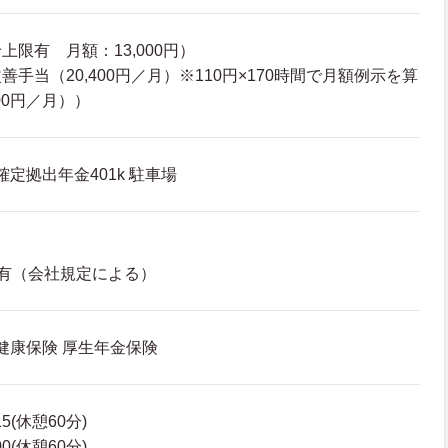
限有 月額：13,000円）
手当（20,400円／月）※110円×170時間で月額例示を算
00円／月））
確定拠出年金401k 駐車場
有（会社規定による）
 健康保険 厚生年金保険
15(休憩60分)
00(休憩60分)