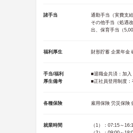
諸手当
通勤手当（実費支給上
その他手当（処遇改善
出、保育手当（5,0
福利厚生
財形貯蓄 企業年金 
手当/福利
■退職金共済：加入
厚生備考
■正社員登用制度：
各種保険
雇用保険 労災保険
就業時間
（1）：07:15～16:
（2）：09:00～18: