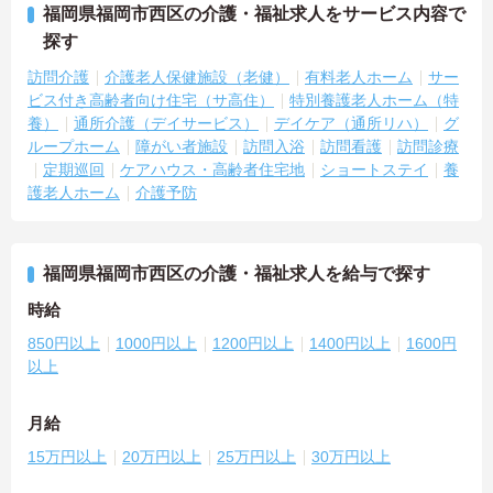
福岡県福岡市西区の介護・福祉求人をサービス内容で
探す
訪問介護
介護老人保健施設（老健）
有料老人ホーム
サー
ビス付き高齢者向け住宅（サ高住）
特別養護老人ホーム（特
養）
通所介護（デイサービス）
デイケア（通所リハ）
グ
ループホーム
障がい者施設
訪問入浴
訪問看護
訪問診療
定期巡回
ケアハウス・高齢者住宅地
ショートステイ
養
護老人ホーム
介護予防
福岡県福岡市西区の介護・福祉求人を給与で探す
時給
850円以上
1000円以上
1200円以上
1400円以上
1600円
以上
月給
15万円以上
20万円以上
25万円以上
30万円以上