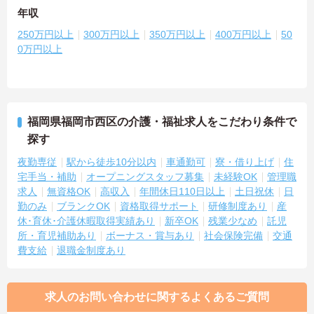
年収
250万円以上
300万円以上
350万円以上
400万円以上
50
0万円以上
福岡県福岡市西区の介護・福祉求人をこだわり条件で
探す
夜勤専従
駅から徒歩10分以内
車通勤可
寮・借り上げ
住
宅手当・補助
オープニングスタッフ募集
未経験OK
管理職
求人
無資格OK
高収入
年間休日110日以上
土日祝休
日
勤のみ
ブランクOK
資格取得サポート
研修制度あり
産
休･育休･介護休暇取得実績あり
新卒OK
残業少なめ
託児
所・育児補助あり
ボーナス・賞与あり
社会保険完備
交通
費支給
退職金制度あり
求人のお問い合わせに関するよくあるご質問