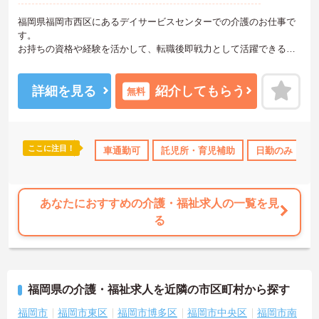
福岡県福岡市西区にあるデイサービスセンターでの介護のお仕事で
す。
お持ちの資格や経験を活かして、転職後即戦力として活躍できる環
境があります。
育児休業の取得実績や利用可能な託児所があり、将来結婚や出産を
お考えの方も安心してお仕事をスタートできます！
詳細を見る
紹介してもらう
無料
マイカー通勤も可能なため、通勤に便利です。
ご興味がある方は是非一度マイナビまでお問合せ下さい。更に詳細
などお伝えします。
ここに注目！
車通勤可
託児所・育児補助
日勤のみ
あなたにおすすめの介護・福祉求人の一覧を見
る
福岡県の介護・福祉求人を近隣の市区町村から探す
福岡市
福岡市東区
福岡市博多区
福岡市中央区
福岡市南