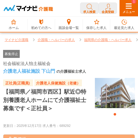
0
1
求人検索
会員登録
メニュー
ホーム
初めての方へ
面談会場一覧
保存した求人
最近見た求人
マイナビ介護職
介護職・ヘルパーの求人
福岡県の介護職・ヘルパー求人
募集停止
社会福祉法人怡土福祉会
介護老人福祉施設 下山門
の介護福祉士求人
正社員(正職員)
介護老人保健施設（老健）
【福岡県／福岡市西区】駅近◎特
別養護老人ホームにて介護福祉士
募集です＜正社員＞
更新日：2025年12月17日 求人番号：689292