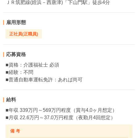
ＪＲ筑肥線(姪浜－西唐津)「下山門駅」徒歩4分
雇用形態
正社員(正職員)
応募資格
■資格：介護福祉士 必須
■経験：不問
■普通自動車運転免許：あれば尚可
給料
■年収 339万円～569万円程度（賞与4.0ヶ月想定）
■月収 22.6万円～37.0万円程度（夜勤月4回想定）
備 考