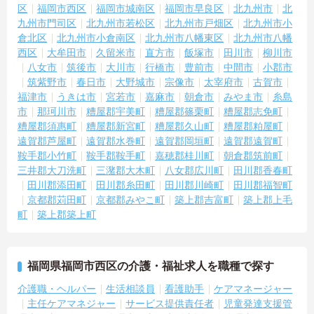
区
福岡市西区
福岡市城南区
福岡市早良区
北九州市
北
九州市門司区
北九州市若松区
北九州市戸畑区
北九州市小
倉北区
北九州市小倉南区
北九州市八幡東区
北九州市八幡
西区
大牟田市
久留米市
直方市
飯塚市
田川市
柳川市
八女市
筑後市
大川市
行橋市
豊前市
中間市
小郡市
筑紫野市
春日市
大野城市
宗像市
太宰府市
古賀市
福津市
うきは市
宮若市
嘉麻市
朝倉市
みやま市
糸島
市
那珂川市
糟屋郡宇美町
糟屋郡篠栗町
糟屋郡志免町
糟屋郡須惠町
糟屋郡新宮町
糟屋郡久山町
糟屋郡粕屋町
遠賀郡芦屋町
遠賀郡水巻町
遠賀郡岡垣町
遠賀郡遠賀町
鞍手郡小竹町
鞍手郡鞍手町
嘉穂郡桂川町
朝倉郡筑前町
三井郡大刀洗町
三潴郡大木町
八女郡広川町
田川郡香春町
田川郡添田町
田川郡糸田町
田川郡川崎町
田川郡福智町
京都郡苅田町
京都郡みやこ町
築上郡吉富町
築上郡上毛
町
築上郡築上町
福岡県福岡市西区の介護・福祉求人を職種で探す
介護職・ヘルパー
生活相談員
看護助手
ケアマネージャー
主任ケアマネジャー
サービス提供責任者
児童発達支援管