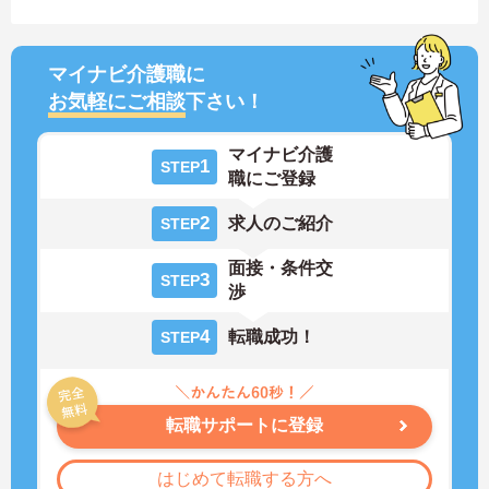
マイナビ介護職に
お気軽にご相談
下さい！
マイナビ介護
1
STEP
職にご登録
2
求人のご紹介
STEP
面接・条件交
3
STEP
渉
4
転職成功！
STEP
転職サポートに登録
はじめて転職する方へ