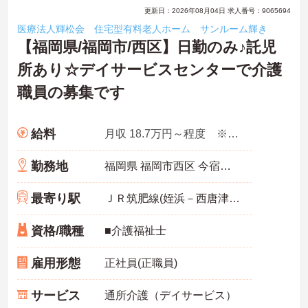
更新日：2026年08月04日 求人番号：9065694
医療法人輝松会 住宅型有料老人ホーム サンルーム輝き
【福岡県/福岡市/西区】日勤のみ♪託児
所あり☆デイサービスセンターで介護
職員の募集です
給料
月収 18.7万円～程度 ※手当含む
勤務地
福岡県 福岡市西区 今宿町583
最寄り駅
ＪＲ筑肥線(姪浜－西唐津)「九大学研都市駅」徒歩12分
資格/職種
■介護福祉士
雇用形態
正社員(正職員)
サービス
通所介護（デイサービス）