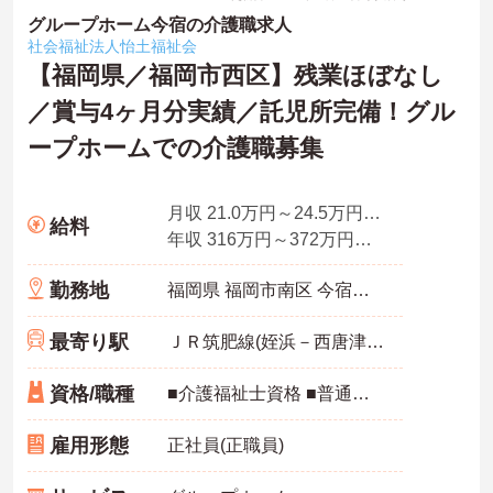
グループホーム今宿の介護職求人
社会福祉法人怡土福祉会
【福岡県／福岡市西区】残業ほぼなし
／賞与4ヶ月分実績／託児所完備！グル
ープホームでの介護職募集
月収 21.0万円～24.5万円程度 諸手当・夜勤5回分込
給料
年収 316万円～372万円程度 賞与込
勤務地
福岡県 福岡市南区 今宿東１丁目３０－５２
最寄り駅
ＪＲ筑肥線(姪浜－西唐津)「今宿駅」徒歩5分
資格/職種
■介護福祉士資格 ■普通自動車運転免許（ＡＴ限定可）
雇用形態
正社員(正職員)