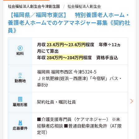
社会福祉法人創生会今津創生園
社会福祉法人創生会
【福岡県／福岡市東区】 特別養護老人ホーム・
養護老人ホームでのケアマネジャー募集《契約社
員》
月収
23.6万円～23.6万円
程度 年俸÷12ヵ
月にて算出
給料
年収
284万円～284万円
程度 資格手当込
福岡県 福岡市西区 今津5324-5
ＪＲ筑肥線(姪浜－西唐津)「今宿駅」バス・
勤務地
車8分
契約社員・嘱託社員
雇用形態
■介護支援専門員（ケアマネジャー） ※未
経験者応相談 ■普通自動車運転免許（AT限
応募要件
定可）