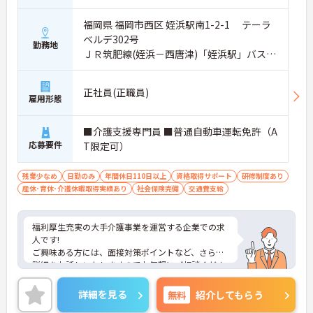
福岡県 福岡市西区 姪浜駅南1-2-1 テーラ
ベルデ302号
勤務地
ＪＲ筑肥線(姪浜－西唐津)「姪浜駅」バス・
車3分
正社員(正職員)
雇用形態
■介護支援専門員 ■普通自動車運転免許（A
応募要件
T限定可）
残業少なめ
日勤のみ
年間休日110日以上
資格取得サポート
研修制度あり
産休･育休･介護休暇取得実績あり
社会保険完備
交通費支給
福利厚生充実の大手介護事業を運営する企業での求
人です!
ご興味ある方には、面接対策ポイントなど、さらに
詳細をお話しいたしますのでお気軽にご相談くださ
い！
詳細を見る
無料
紹介してもらう