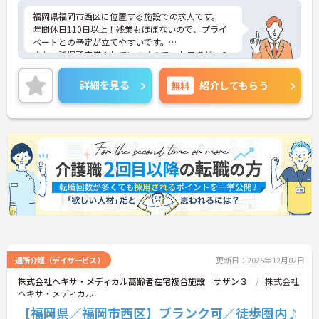
福岡県福岡市西区に位置する施設での求人です。
年間休日110日以上！残業もほぼないので、プライ
ベートとの予定が立てやすいです。
また、託児所完備されていますので、お子様がいら
っしゃる方でも安心してご就業していただけます。
ご興味のある方は、お気軽にお問い合わせくださ
詳細を見る
無料
紹介してもらう
い。
通所介護（デイサービス）
更新日：2025年12月02日
株式会社ヘキサ・メディカル高齢者在宅複合施設 サザン３
株式会社
ヘキサ・メディカル
【福岡県／福岡市西区】ブランク可／徒歩圏内♪