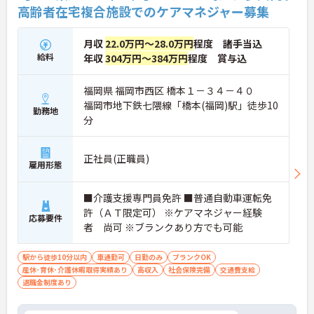
高齢者在宅複合施設でのケアマネジャー募集
月収
22.0万円～28.0万円
程度 諸手当込
給料
年収
304万円～384万円
程度 賞与込
福岡県 福岡市西区 橋本１－３４－４０
福岡市地下鉄七隈線「橋本(福岡)駅」徒歩10
勤務地
分
正社員(正職員)
雇用形態
■介護支援専門員免許 ■普通自動車運転免
許（ＡＴ限定可） ※ケアマネジャー経験
応募要件
者 尚可 ※ブランクあり方でも可能
駅から徒歩10分以内
車通勤可
日勤のみ
ブランクOK
産休･育休･介護休暇取得実績あり
高収入
社会保険完備
交通費支給
退職金制度あり