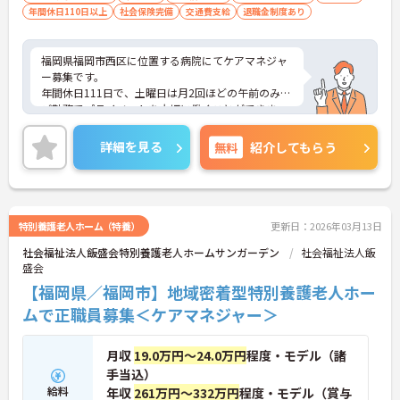
年間休日110日以上
社会保険完備
交通費支給
退職金制度あり
福岡県福岡市西区に位置する病院にてケアマネジャ
ー募集です。
年間休日111日で、土曜日は月2回ほどの午前のみの
ご勤務でプライベートを大切に働くことができま
す。
ご興味のある方には、面接対策ポイントなど、さら
詳細を見る
無料
紹介してもらう
に詳細をお話しいたしますので、お気軽にご相談く
ださい。
特別養護老人ホーム（特養）
更新日：2026年03月13日
社会福祉法人飯盛会特別養護老人ホームサンガーデン
社会福祉法人飯
盛会
【福岡県／福岡市】地域密着型特別養護老人ホー
ムで正職員募集＜ケアマネジャー＞
月収
19.0万円～24.0万円
程度・モデル（諸
手当込）
給料
年収
261万円～332万円
程度・モデル（賞与