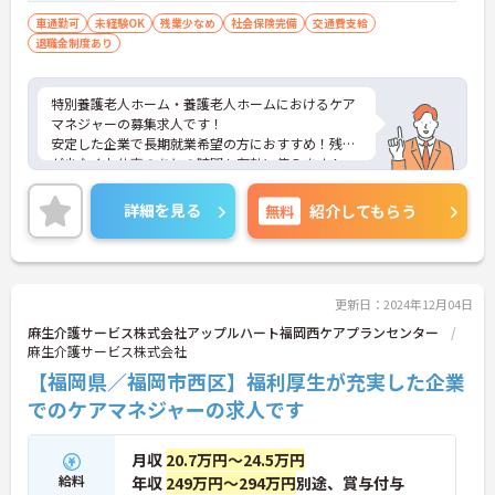
車通勤可
未経験OK
残業少なめ
社会保険完備
交通費支給
退職金制度あり
特別養護老人ホーム・養護老人ホームにおけるケア
マネジャーの募集求人です！
安定した企業で長期就業希望の方におすすめ！残業
が少なくお仕事のあとの時間も有効に使えます！
ご興味ある方には、面接のポイントなど、さらに詳
細をお話致しますのでお気軽にご相談ください。
詳細を見る
無料
紹介してもらう
更新日：2024年12月04日
麻生介護サービス株式会社アップルハート福岡西ケアプランセンター
麻生介護サービス株式会社
【福岡県／福岡市西区】福利厚生が充実した企業
でのケアマネジャーの求人です
月収
20.7万円～24.5万円
給料
年収
249万円～294万円
別途、賞与付与