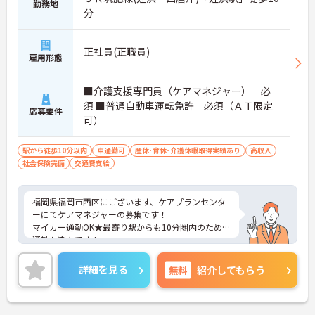
勤務地
分
正社員(正職員)
雇用形態
■介護支援専門員（ケアマネジャー） 必
須 ■普通自動車運転免許 必須（ＡＴ限定
応募要件
可）
駅から徒歩10分以内
車通勤可
産休･育休･介護休暇取得実績あり
高収入
社会保険完備
交通費支給
福岡県福岡市西区にございます、ケアプランセンタ
ーにてケアマネジャーの募集です！
マイカー通勤OK★最寄り駅からも10分圏内のため、
通勤も楽々です！
日曜休みなのも嬉しいポイント♪
ご興味のある方は、マイナビ介護職までお問い合わ
詳細を見る
無料
紹介してもらう
せください。