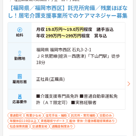
【福岡県／福岡市西区】託児所完備／残業ほぼな
し！居宅介護支援事業所でのケアマネジャー募集
月収
19.0万円～19.0万円
程度 諸手当込
給料
年収
299万円～299万円
程度 賞与込
福岡県 福岡市西区 石丸3-2-1
ＪＲ筑肥線(姪浜－西唐津)「下山門駅」徒歩
勤務地
18分
正社員(正職員)
雇用形態
■介護支援専門員免許 ■普通自動車運転免
応募要件
許（ＡＴ限定可） ■実務経験者
車通勤可
残業少なめ
住宅手当・補助
託児所・育児補助
日勤のみ
年間休日110日以上
資格取得サポート
産休･育休･介護休暇取得実績あり
社会保険完備
交通費支給
退職金制度あり