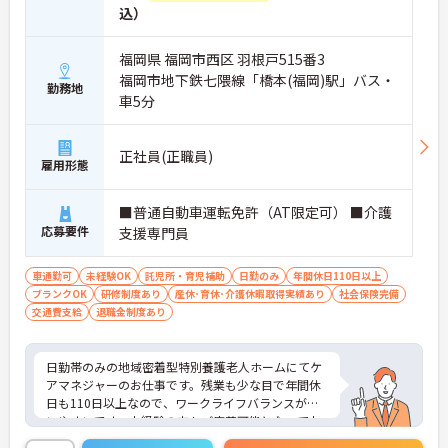
込）
福岡県 福岡市西区 羽根戸515番3
福岡市地下鉄七隈線「橋本(福岡)駅」バス・
勤務地
車5分
正社員(正職員)
雇用形態
■普通自動車運転免許（AT限定可） ■介護
応募要件
支援専門員
車通勤可
未経験OK
託児所・育児補助
日勤のみ
年間休日110日以上
ブランクOK
研修制度あり
産休･育休･介護休暇取得実績あり
社会保険完備
交通費支給
退職金制度あり
日勤帯のみの地域密着型特別養護老人ホームにてケ
アマネジャーのお仕事です。残業も少な目で年間休
日も110日以上なので、ワークライフバランスが整
いやすいです。未経験の方もご応募可能となってお
ります。少しでもご興味を持たれましたらお問合せ