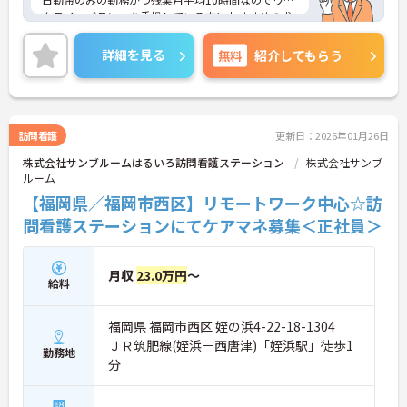
クライフバランスを重視している方におすすめの求
人です♪
ご興味のある方はご面接のポイントお伝えしますの
詳細を見る
無料
紹介してもらう
でご気軽にお問合せください。
訪問看護
更新日：2026年01月26日
株式会社サンブルームはるいろ訪問看護ステーション
株式会社サンブ
ルーム
【福岡県／福岡市西区】リモートワーク中心☆訪
問看護ステーションにてケアマネ募集＜正社員＞
月収
23.0万円
～
給料
福岡県 福岡市西区 姪の浜4-22-18-1304
ＪＲ筑肥線(姪浜－西唐津)「姪浜駅」徒歩1
勤務地
分