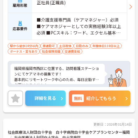
正社員(正職員)
雇用形態
■介護支援専門員（ケアマネジャー）必須
■ケアマネジャーとしての実務経験3年以上
応募要件
必須 ■PCスキル：ワード、エクセル基本操
作
駅から徒歩10分以内
車通勤可
土日祝休
日勤のみ
年間休日110日以上
ボーナス・賞与あり
社会保険完備
交通費支給
福岡県福岡市西区に位置する、訪問看護ステーショ
ンにてケアマネの募集です！
基本的にリモートワーク中心のため、毎日出勤する
必要はありません☆
また、出勤時も駅から徒歩1分の好立地なので通勤
らくらくです♪
詳細を見る
無料
紹介してもらう
さらに年間休日は125日あり、日々の残業もないの
で家庭との両立が叶います◎
ご興味のある方には、面接対策ポイントなど、さら
に詳細をご案内しますのでお気軽にご相談くださ
い！
更新日：2026年01月14日
社会医療法人財団白十字会 白十字病院白十字会ケアプランセンター福岡
社会医療法人財団白十字会 白十字病院