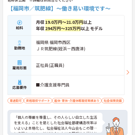
【福岡市／筑肥線】～働き易い環境です～
月収
19.0万円～21.0万円
以上
給料
年収
294万円～325万円
以上 モデル
福岡県 福岡市西区
勤務地
ＪＲ筑肥線(姪浜－西唐津)
正社員(正職員)
雇用形態
■介護支援専門員
応募要件
車通勤可
資格取得サポート
産休･育休･介護休暇取得実績あり
社会保険完備
「個人の尊厳を尊重し、その人らしい自立した生活
を支える」ことを是とした社会福祉基礎構造改革は
いよいよ本格化し、社会福祉法人今山会もこの理念
と歩調を一にし、地域社会における理想的な福祉社