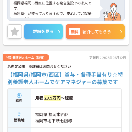
福岡県福岡市西区に位置する複合施設での求人で
す。
福利厚生が整っておりますので、安心してご就業し
ていただけます。
研修・指導してくださいますので、ブランクのある
方でも安心してご就業していただけます。
詳細を見る
無料
紹介してもらう
ご興味のある方は、お気軽にお問い合わせくださ
い。
特別養護老人ホーム（特養）
更新日：2025年06月12日
名称非公開 ※詳細はお問合せください
【福岡県/福岡市/西区】賞与・各種手当有り☆特
別養護老人ホームでケアマネジャーの募集です
月収
23.5万円
～程度
給料
福岡県 福岡市西区
勤務地
福岡市地下鉄七隈線