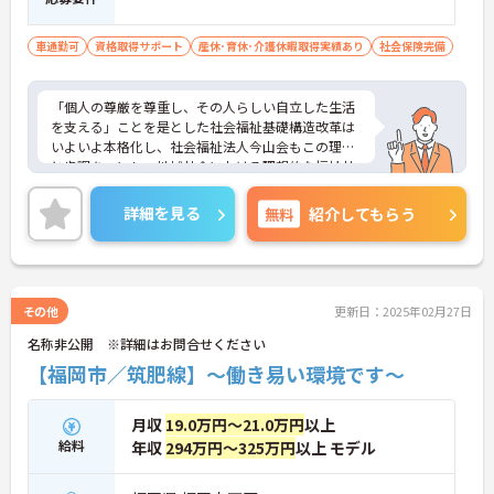
車通勤可
資格取得サポート
産休･育休･介護休暇取得実績あり
社会保険完備
「個人の尊厳を尊重し、その人らしい自立した生活
を支える」ことを是とした社会福祉基礎構造改革は
いよいよ本格化し、社会福祉法人今山会もこの理念
と歩調を一にし、地域社会における理想的な福祉社
会の実現を目指し、より一層の努力を続けてくこと
を約束いたします。
詳細を見る
無料
紹介してもらう
その他
更新日：2025年02月27日
名称非公開 ※詳細はお問合せください
【福岡市／筑肥線】～働き易い環境です～
月収
19.0万円～21.0万円
以上
給料
年収
294万円～325万円
以上 モデル