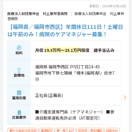
更新日：2026年03月19日
医療法人財団華林会 村上華林堂病院
医療法人財団華林会 村上華林
堂病院
【福岡県／福岡市西区】年間休日111日！土曜日
は午前のみ！病院のケアマネジャー募集！
月収
19.3万円～25.1万円
程度 諸手当込み
給料
福岡県 福岡市西区 戸切2丁目14-45
福岡市地下鉄七隈線「橋本(福岡)駅」徒歩7
勤務地
分
正社員(正職員)
雇用形態
■介護支援専門員（ケアマネジャー） ■普
応募要件
通自動車運転免許必須（AT限定可）
駅から徒歩10分以内
車通勤可
寮・借り上げ
託児所・育児補助
日勤のみ