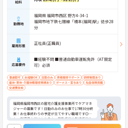
給料
福岡県 福岡市西区 野方4-34-1
福岡市地下鉄七隈線「橋本(福岡)駅」徒歩28
勤務地
分
正社員(正職員)
雇用形態
■経験不問 ■普通自動車運転免許（AT限定
応募要件
可）必須
車通勤可
未経験OK
日勤のみ
資格取得サポート
研修制度あり
産休･育休･介護休暇取得実績あり
ボーナス・賞与あり
社会保険完備
交通費支給
福岡県福岡市西区の居宅介護支援事業所でケアマネ
ジャーの募集です！日勤のみのお仕事で17時30分終
業！お仕事終わりの予定が立てやすい職場です◎ま
た、交通費支給はもちろん、皆勤手当や勤続手当な
どの各種手当に加え、昇給や賞与ありで待遇面もば