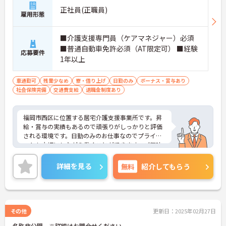
正社員(正職員)
雇用形態
■介護支援専門員（ケアマネジャー）必須
■普通自動車免許必須（AT限定可） ■経験
応募要件
1年以上
車通勤可
残業少なめ
寮・借り上げ
日勤のみ
ボーナス・賞与あり
社会保険完備
交通費支給
退職金制度あり
福岡市西区に位置する居宅介護支援事業所です。昇
給・賞与の実績もあるので頑張りがしっかりと評価
される環境です。日勤のみのお仕事なのでプライベ
ートも大切にしながら働くことができます。ご興味
をお持ちの方はお気軽にお問い合わせください。
詳細を見る
無料
紹介してもらう
その他
更新日：2025年02月27日
名称非公開 ※詳細はお問合せください