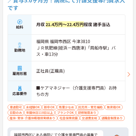
です
月収
21.4万円～22.4万円
程度 諸手当込
給料
福岡県 福岡市西区 今津3810
ＪＲ筑肥線(姪浜－西唐津)「周船寺駅」バ
勤務地
ス・車13分
正社員(正職員)
雇用形態
■ケアマネジャー（介護支援専門員）お持
応募要件
ちの方
車通勤可
未経験OK
新卒OK
残業少なめ
託児所・育児補助
無資格OK
日勤のみ
年間休日110日以上
ブランクOK
研修制度あり
産休･育休･介護休暇取得実績あり
社会保険完備
交通費支給
退職金制度あり
福岡市西区にある病院にて介護支援専門員の募集で