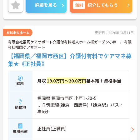
ください。
詳細を見る
無料
紹介してもらう
有料老人ホーム
更新日：2026年03月11日
有限会社福岡ケアサポート介護付有料老人ホーム桜ガーデン小戸
有限
会社福岡ケアサポート
【福岡県／福岡市西区】介護付有料でケアマネ募
集★《正社員》
月収
19.0万円～20.0万円
基本給＋資格手当
給料
福岡県 福岡市西区 小戸1-30-5
ＪＲ筑肥線(姪浜－西唐津)「姪浜駅」バス・
勤務地
車6分
正社員(正職員)
雇用形態