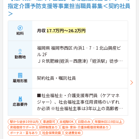
指定介護予防支援等事業担当職員募集＜契約社員
＞
月収
17.7万円～26.2万円
給料
福岡県 福岡市西区 内浜1‐7‐1 北山興産ビ
ル 2F
勤務地
ＪＲ筑肥線(姪浜－西唐津)「姪浜駅」徒歩6
分
契約社員・嘱託社員
雇用形態
■社会福祉士・介護支援専門員（ケアマネ
ジャー）、社会福祉主事任用資格のいずれ
応募要件
か必須 ※社会福祉主事は3年以上の高齢者保
健福祉に関する相談経験が必要、社会福祉
士・介護支援専門員については経験不問 ■
駅から徒歩10分以内
車通勤可
未経験OK
日勤のみ
年間休日110日以上
資格取得サポート
普通自動車運転免許（AT限定可）あれば尚
研修制度あり
産休･育休･介護休暇取得実績あり
ボーナス・賞与あり
社会保険完備
交通費支給
可