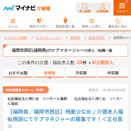
0
0
求人検索
会員登録
メニュー
ホーム
初めての方へ
面談会場一覧
保存した求人
最近見た求人
マイナビ介護職
ケアマネージャー
福岡県
福岡市西区
福岡県のケ
福岡市西区(福岡県)のケアマネージャー
の求人・転職一覧
26
この条件の介護・福祉求人数
非公開求人
件 ＋
おすすめ順
新着順
月収順
年収順
特別養護老人ホーム（特養）
更新日：2026年07月02日
社会福祉法人博仁会 リハモール福岡
社会福祉法人博仁会 リハモー
ル福岡
【福岡県／福岡市西区】残業少なめ♪介護老人福
祉施設にてケアマネジャーの募集です！＜正社員
＞