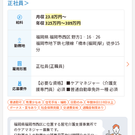
正社員＞
月収
23.8万円
～
給料
年収
325万円～389万円
福岡県 福岡市西区 野方1‐16‐26
福岡市地下鉄七隈線「橋本(福岡)駅」徒歩15
勤務地
分
正社員(正職員)
雇用形態
【必要な資格】 ■ケアマネジャー（介護支
応募要件
援専門員）必須 ■普通自動車免許一種 必須
車通勤可
残業少なめ
住宅手当・補助
日勤のみ
年間休日110日以上
ボーナス・賞与あり
社会保険完備
交通費支給
退職金制度あり
福岡県福岡市西区に位置する居宅介護支援事業所で
のケアマネジャー募集です。
日勤帯のみの勤務かつ残業月平均10時間なのでワー