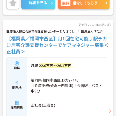
っちり！レジャーや買い物の割引が利用できる福利
詳細を見る
無料
紹介してもらう
厚生サービスの導入もあり、安心して長く働きやす
い環境が整っています♪ご興味のある方は面接ポイ
ントをお伝えしますので、お気軽にご相談くださ
い！
更新日：2026年05月29日
医療法人博仁会居宅介護支援センターわたぼうし
医療法人博仁会
【福岡県／福岡市西区】月1回在宅可能♪駅チカ
◎居宅介護支援センターでケアマネジャー募集＜
正社員＞
月収
22.0万円～26.1万円
給料
福岡県 福岡市西区 野方7-770
ＪＲ筑肥線(姪浜－西唐津)「今宿駅」バス・
勤務地
車9分
正社員(正職員)
雇用形態