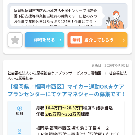
福岡県福岡市西区の地域包括支援センターで指定介
護予防支援等事業担当職員の募集です！日勤のみの
お仕事で年間休日はたっぷり124日！仕事とプライ
ベートを両立しやすい職場です◎また、法人独自の
育児支援制度があるので、ご家族がいる方でも安心
して働くことができます♪ご興味のある方は面接ポ
詳細を見る
無料
紹介してもらう
イントをお伝えしますので、お気軽にご相談くださ
い！
更新日：2026年04月03日
社会福祉法人小石原福祉会ケアプランサービスのこ清和園
社会福祉法
人小石原福祉会
【福岡県／福岡市西区】マイカー通勤OK★ケア
プランセンターにてケアマネジャーの募集です！
月収
16.4万円～28.3万円
程度※諸手当込
給料
年収
245万円～352万円
程度
福岡県 福岡市西区 姪の浜３丁目４－２
ＪＲ筑肥線(姪浜－西唐津)「姪浜駅」徒歩10