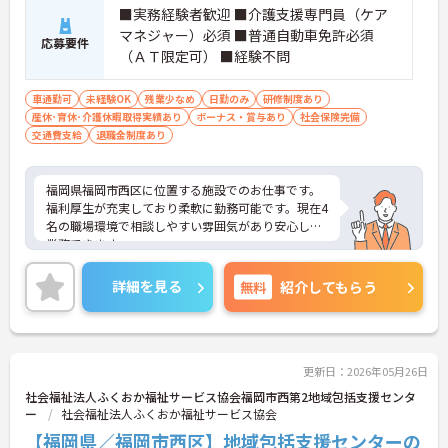
■実務経験者歓迎 ■介護支援専門員（ケア
マネジャー）必須 ■普通自動車免許必須
応募要件
（ＡＴ限定可） ■経験不問
車通勤可
未経験OK
残業少なめ
日勤のみ
研修制度あり
産休･育休･介護休暇取得実績あり
ボーナス・賞与あり
社会保険完備
交通費支給
退職金制度あり
福岡県福岡市西区に位置する施設でのお仕事です。
福利厚生が充実しており柔軟に勤務可能です。現在4
名の職場環境で相談しやすい雰囲気があり安心して
業務できます。
ご興味のある方には、面接対策ポイントなど、さら
に詳細をご案内しますのでお気軽にご相談くださ
詳細を見る
無料
紹介してもらう
い！
更新日：2026年05月26日
社会福祉法人ふくおか福祉サービス協会福岡市西第2地域包括支援センタ
ー
社会福祉法人ふくおか福祉サービス協会
【福岡県／福岡市西区】地域包括支援センターの