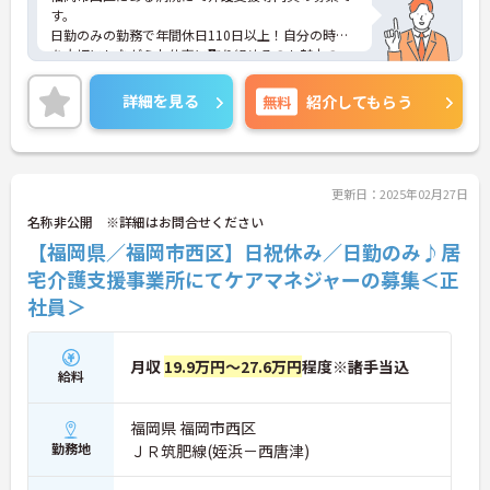
す。
日勤のみの勤務で年間休日110日以上！自分の時間
を大切にしながらお仕事に取り組めるのも魅力の一
つです！
またマイカー通勤OKで無料駐車場も完備、そして送
詳細を見る
無料
紹介してもらう
迎バスも九大学研都市駅から出ているので、毎日の
通勤も楽々◎
ご興味がある方は是非一度マイナビまでお問い合わ
せください。さらに詳細などお伝えします！
更新日：2025年02月27日
名称非公開 ※詳細はお問合せください
【福岡県／福岡市西区】日祝休み／日勤のみ♪居
宅介護支援事業所にてケアマネジャーの募集＜正
社員＞
月収
19.9万円～27.6万円
程度※諸手当込
給料
福岡県 福岡市西区
勤務地
ＪＲ筑肥線(姪浜－西唐津)