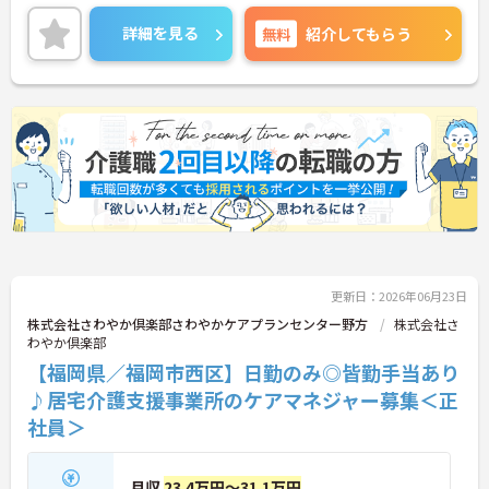
時、残業は少なく、プライベートとの両立もしやす
いです。ご興味のある方には、面接対策ポイントな
詳細を見る
無料
紹介してもらう
ど、さらに詳細をお話しいたしますのでお気軽にご
相談ください！
更新日：2026年06月23日
株式会社さわやか倶楽部さわやかケアプランセンター野方
株式会社さ
わやか倶楽部
【福岡県／福岡市西区】日勤のみ◎皆勤手当あり
♪居宅介護支援事業所のケアマネジャー募集＜正
社員＞
月収
23.4万円～31.1万円