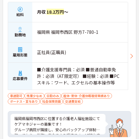
月収
18.2万円
～
給料
福岡県 福岡市西区 野方7-780-1
勤務地
正社員(正職員)
雇用形態
■介護支援専門員：必須 ■普通自動車免
許：必須（AT限定可） ■経験：必須 ■PC
応募要件
スキル：ワード、エクセルの基本操作等
車通勤可
残業少なめ
日勤のみ
産休･育休･介護休暇取得実績あり
ボーナス・賞与あり
社会保険完備
交通費支給
福岡県福岡市西区に位置する介護老人福祉施設にて
ケアマネジャーの募集です！
グループ病院が隣接し、安心のバックアップ体制も
整っており、業務に専念できる環境です。17時台定