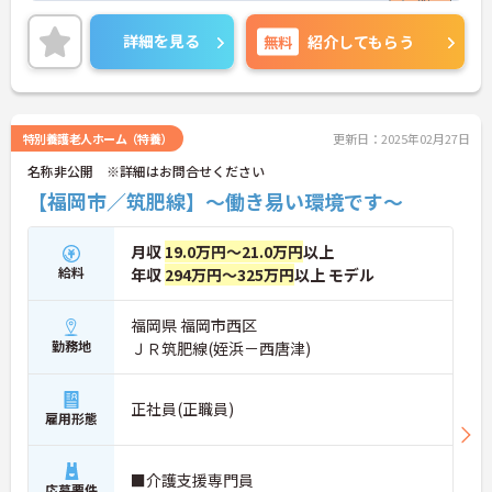
会の実現を目指し、より一層の努力を続けてくこと
を約束いたします。
詳細を見る
無料
紹介してもらう
特別養護老人ホーム（特養）
更新日：2025年02月27日
名称非公開 ※詳細はお問合せください
【福岡市／筑肥線】～働き易い環境です～
月収
19.0万円～21.0万円
以上
給料
年収
294万円～325万円
以上 モデル
福岡県 福岡市西区
勤務地
ＪＲ筑肥線(姪浜－西唐津)
正社員(正職員)
雇用形態
■介護支援専門員
応募要件