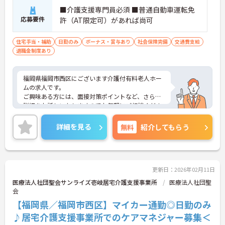
■介護支援専門員必須 ■普通自動車運転免
応募要件
許（AT限定可）があれば尚可
住宅手当・補助
日勤のみ
ボーナス・賞与あり
社会保険完備
交通費支給
退職金制度あり
福岡県福岡市西区にございます介護付有料老人ホー
ムの求人です。
ご興味ある方には、面接対策ポイントなど、さらに
詳細をお話しいたしますのでお気軽にご相談くださ
い！
詳細を見る
無料
紹介してもらう
更新日：2026年02月11日
医療法人社団聖会サンライズ壱岐居宅介護支援事業所
医療法人社団聖
会
【福岡県／福岡市西区】マイカー通勤◎日勤のみ
♪居宅介護支援事業所でのケアマネジャー募集＜