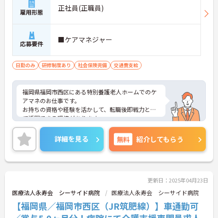
正社員(正職員)
雇用形態
■ケアマネジャー
応募要件
日勤のみ
研修制度あり
社会保険完備
交通費支給
福岡県福岡市西区にある特別養護老人ホームでのケ
アマネのお仕事です。
お持ちの資格や経験を活かして、転職後即戦力とし
て活躍できる環境があります。
万全のサポート体制が整っているので、安心してス
タートできます！
詳細を見る
無料
紹介してもらう
ご利用者様にもリラックスしていただける、スタッ
フにとって働きやすい職場です☆
ご興味がある方は是非一度マイナビまでお問合せ下
さい。更に詳細などお伝えします。
更新日：2025年04月23日
医療法人永寿会 シーサイド病院
医療法人永寿会 シーサイド病院
【福岡県／福岡市西区（JR筑肥線）】車通勤可
／賞与5.0ヶ月分！病院にて介護支援専門員求人