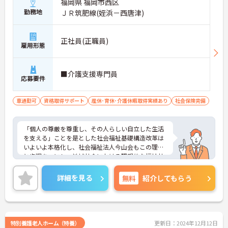
福岡県 福岡市西区
勤務地
ＪＲ筑肥線(姪浜－西唐津)
正社員(正職員)
雇用形態
■介護支援専門員
応募要件
車通勤可
資格取得サポート
産休･育休･介護休暇取得実績あり
社会保険完備
「個人の尊厳を尊重し、その人らしい自立した生活
を支える」ことを是とした社会福祉基礎構造改革は
いよいよ本格化し、社会福祉法人今山会もこの理念
と歩調を一にし、地域社会における理想的な福祉社
会の実現を目指し、より一層の努力を続けてくこと
を約束いたします。
詳細を見る
無料
紹介してもらう
特別養護老人ホーム（特養）
更新日：2024年12月12日