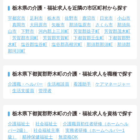
栃木県の介護・福祉求人を近隣の市区町村から探す
宇都宮市
足利市
栃木市
佐野市
鹿沼市
日光市
小山市
真岡市
大田原市
矢板市
那須塩原市
さくら市
那須烏
山市
下野市
河内郡上三川町
芳賀郡益子町
芳賀郡茂木町
芳賀郡市貝町
芳賀郡芳賀町
下都賀郡壬生町
下都賀郡野
木町
塩谷郡塩谷町
塩谷郡高根沢町
那須郡那須町
那須郡
那珂川町
栃木県下都賀郡野木町の介護・福祉求人を職種で探す
介護職・ヘルパー
生活相談員
看護助手
ケアマネージャー
生活支援員
管理者
栃木県下都賀郡野木町の介護・福祉求人を資格で探す
介護福祉士
社会福祉士
介護職員初任者研修（ホームヘル
パー2級）
社会福祉主事
実務者研修（ホームヘルパー1
級）
精神保健福祉士
無資格OK