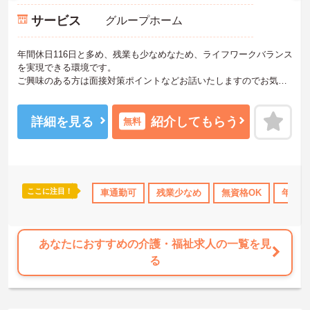
サービス
グループホーム
年間休日116日と多め、残業も少なめなため、ライフワークバランス
を実現できる環境です。
ご興味のある方は面接対策ポイントなどお話いたしますのでお気軽
にお問い合わせください。
詳細を見る
紹介してもらう
無料
ここに注目！
勤のみ
年間休日110日以上
車通勤可
資格取得サポート
残業少なめ
無資格OK
研修制度あり
年間休
あなたにおすすめの介護・福祉求人の一覧を見
る