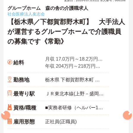
更新日：2026年07月31日 求人番号：666168
グループホーム 森の舎の介護職求人
社会医療法人友志会
【栃木県／下都賀郡野木町】 大手法人
が運営するグループホームで介護職員
の募集です《常勤》
月収 17.0万円～18.2万円程度(諸手当込み)
給料
年収 204万円～218万円程度(諸手当込み)別途、賞与支給
勤務地
栃木県 下都賀郡野木町 南赤塚1218-8
最寄り駅
ＪＲ東北本線(上野－盛岡)「野木駅」バス・車6分
資格/職種
■実務者研修（ヘルパー1級）、初任者研修（ヘルパー2級）のいずれかあれば尚可
雇用形態
正社員(正職員)