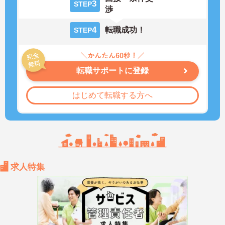
3
STEP
渉
4
転職成功！
STEP
転職サポートに登録
はじめて転職する方へ
求人特集