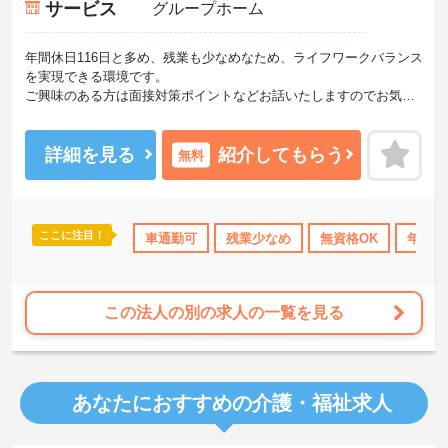
サービス
グループホーム
年間休日116日と多め、残業も少なめなため、ライフワークバランス
を実現できる環境です。
ご興味のある方は面接対策ポイントなどお話いたしますのでお気軽
にお問い合わせください。
詳細を見る
紹介してもらう
無料
ここに注目！
K
残業少なめ
無資格OK
車通勤可
年間休日110日以上
残業少なめ
無資格OK
資格取得サポ
年間休
この法人の別の求人の一覧を見る
あなたにおすすめの介護・福祉求人