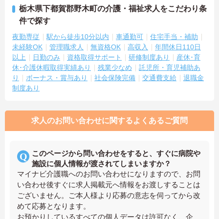
栃木県下都賀郡野木町の介護・福祉求人をこだわり条
件で探す
夜勤専従
駅から徒歩10分以内
車通勤可
住宅手当・補助
未経験OK
管理職求人
無資格OK
高収入
年間休日110日
以上
日勤のみ
資格取得サポート
研修制度あり
産休･育
休･介護休暇取得実績あり
残業少なめ
託児所・育児補助あ
り
ボーナス・賞与あり
社会保険完備
交通費支給
退職金
制度あり
求人のお問い合わせに関するよくあるご質問
このページから問い合わせをすると、すぐに病院や
施設に個人情報が渡されてしまいますか？
マイナビ介護職へのお問い合わせになりますので、お問
い合わせ後すぐに求人掲載元へ情報をお渡しすることは
ございません。ご本人様より応募の意志を伺ってから改
めて応募となります。
お預かりしているすべての個人データは許可なく、企