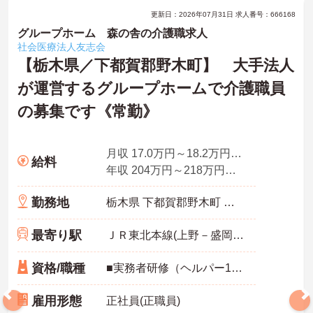
更新日：2026年07月31日 求人番号：666168
グループホーム 森の舎の介護職求人
社会医療法人友志会
【栃木県／下都賀郡野木町】 大手法人
が運営するグループホームで介護職員
の募集です《常勤》
月収 17.0万円～18.2万円程度(諸手当込み)
給料
年収 204万円～218万円程度(諸手当込み)別途、賞与支給
勤務地
栃木県 下都賀郡野木町 南赤塚1218-8
最寄り駅
ＪＲ東北本線(上野－盛岡)「野木駅」バス・車6分
資格/職種
■実務者研修（ヘルパー1級）、初任者研修（ヘルパー2級）のいずれかあれば尚可
雇用形態
正社員(正職員)