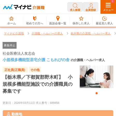
0
1
求人検索
会員登録
メニュー
ホーム
初めての方へ
面談会場一覧
保存した求人
最近見た求人
マイナビ介護職
介護職・ヘルパーの求人
栃木県の介護職・ヘルパー求人
募集停止
社会医療法人友志会
小規模多機能型居宅介護 こもれびの舎
の介護職・ヘルパー求人
正社員(正職員)
その他
【栃木県／下都賀郡野木町】 小
規模多機能型施設での介護職員の
募集です
更新日：2026年03月11日 求人番号：689456
勤務地