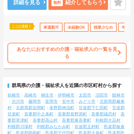
いたしますのでお気軽にご相談ください！
詳細を見る
紹介してもらう
無料
ここに注目！
車通勤可
未経験OK
残業少なめ
年間休
あなたにおすすめの介護・福祉求人の一覧を見
る
群馬県の介護・福祉求人を近隣の市区町村から探す
前橋市
高崎市
桐生市
伊勢崎市
太田市
沼田市
館林市
渋川市
藤岡市
富岡市
安中市
みどり市
北群馬郡榛東
村
北群馬郡吉岡町
多野郡神流町
甘楽郡下仁田町
甘楽郡
甘楽町
吾妻郡中之条町
吾妻郡長野原町
吾妻郡嬬恋村
吾
妻郡草津町
吾妻郡高山村
吾妻郡東吾妻町
利根郡片品村
利根郡川場村
利根郡みなかみ町
佐波郡玉村町
邑楽郡板倉
町
邑楽郡明和町
邑楽郡千代田町
邑楽郡大泉町
邑楽郡邑