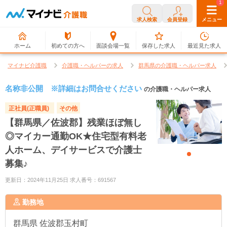
0
1
求人検索
会員登録
メニュー
ホーム
初めての方へ
面談会場一覧
保存した求人
最近見た求人
マイナビ介護職
介護職・ヘルパーの求人
群馬県の介護職・ヘルパー求人
名称非公開 ※詳細はお問合せください
の介護職・ヘルパー求人
正社員(正職員)
その他
【群馬県／佐波郡】残業ほぼ無し
◎マイカー通勤OK★住宅型有料老
人ホーム、デイサービスで介護士
募集♪
更新日：2024年11月25日 求人番号：691567
勤務地
群馬県
佐波郡玉村町