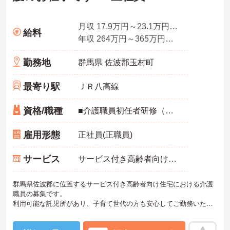
月収 17.9万円～23.1万円程度 ※諸手当込み
給料
年収 264万円～365万円程度 ※想定年収
勤務地
群馬県 佐波郡玉村町
最寄り駅
ＪＲ八高線
資格/職種
■介護職員初任者研修（ヘルパー2級）以上、介護福祉士：いずれか必須 ■未経験：可 ■普通自動車運転免許（AT限定可）
雇用形態
正社員(正職員)
サービス
サービス付き高齢者向け住宅（サ高住）
群馬県佐波郡に位置するサービス付き高齢者向け住宅における介護
職員の募集です。
利用可能な託児所があり、子育て世代の方も安心してご勤務いただ
けます。また、マイカー通勤が可能なので通勤が苦になりません。
ご興味のある方には、面接対策ポイントなど、さらに詳細をお話し