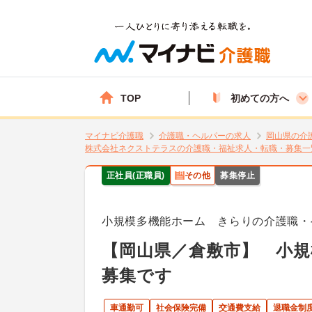
TOP
初めての方へ
マイナビ介護職
介護職・ヘルパーの求人
岡山県の介
株式会社ネクストテラスの介護職・福祉求人・転職・募集一
正社員(正職員)
その他
募集停止
小規模多機能ホーム きらりの介護職・
【岡山県／倉敷市】 小規
募集です
車通勤可
社会保険完備
交通費支給
退職金制