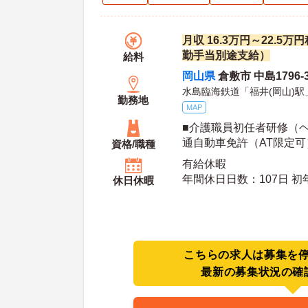
月収 16.3万円～22.5
勤手当別途支給）
給料
岡山県
倉敷市 中島1796-
水島臨海鉄道「福井(岡山)駅
勤務地
MAP
■介護職員初任者研修（ヘ
通自動車免許（AT限定可
資格/職種
有給休暇
年間休日日数：107日 初年度有給日数：10日 最
休日休暇
大有給日数：20日
こちらの求人は募集を
最新の募集状況の確