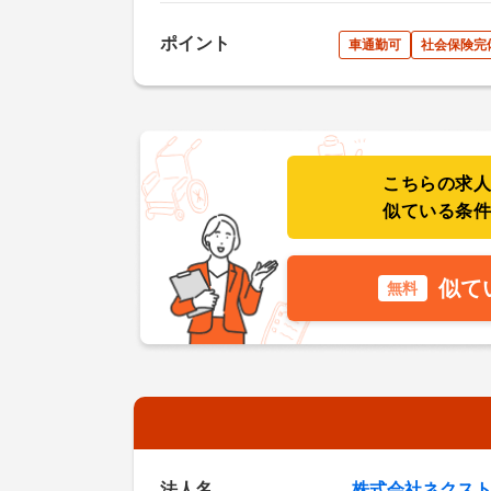
ポイント
車通勤可
社会保険完
こちらの求
似ている条
似て
無料
法人名
株式会社ネクス