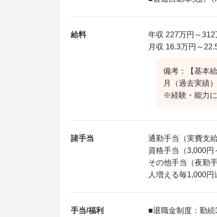
給料
年収 227万円～3
月収 16.3万円～
備考：【基本給】
月（過去実績
※経験・能力
諸手当
通勤手当（実費支給・
資格手当（3,000円
その他手当（夜勤手当：
人増える毎1,000
手当/福利
■退職金制度：勤続