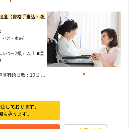
万円程度（資格手当込・夜
3
」バス・車6分
ルパー2級）以上 ■普
）
停止しております。
認も承ります。